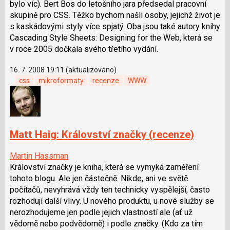
bylo víc). Bert Bos do letošního jara předsedal pracovní
skupině pro CSS. Těžko bychom našli osoby, jejichž život je
s kaskádovými styly více spjatý. Oba jsou také autory knihy
Cascading Style Sheets: Designing for the Web, která se
v roce 2005 dočkala svého třetího vydání.
16. 7. 2008 19:11 (aktualizováno)
css
mikroformaty
recenze
WWW
Matt Haig: Království značky (recenze)
Martin Hassman
Království značky je kniha, která se vymyká zaměření
tohoto blogu. Ale jen částečně. Nikde, ani ve světě
počítačů, nevyhrává vždy ten technicky vyspělejší, často
rozhodují další vlivy. U nového produktu, u nové služby se
nerozhodujeme jen podle jejich vlastností ale (ať už
vědomě nebo podvědomě) i podle značky. (Kdo za tím