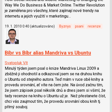
Way We Do Business & Market Online. Twitter Revolution
je zaměřena pro všechny, které zajímají nové trendy na
internetu a jejich využití v marketingu…
19. 1. 2010 0:40 (aktualizováno)
Byznys
psani
recenze
Bíbr vs Bíbr alias Mandriva vs Ubuntu
Svatopluk Vít
Minulý týden jsem psal o knize Mandriva Linux 2009 a
zběžně ji ohodnotil a odkazoval jsem se na druhou knihu
o Ubuntu od stejného autora. Teď mám v ruce obě knihy a
provedu srovnání, ať víte na čem jste. Na úvod začnu tím,
že jsem zápisek psal několik dnů a dnes jsem si všiml, že
tady recenze na knihu o Ubuntu už je. Než přestanete číst,
chci vás zaujmout tím, že provedu srovnání obou knih tj.
přímý souboj.