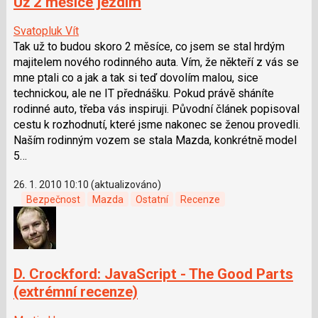
Už 2 měsíce jezdím
Svatopluk Vít
Tak už to budou skoro 2 měsíce, co jsem se stal hrdým
majitelem nového rodinného auta. Vím, že někteří z vás se
mne ptali co a jak a tak si teď dovolím malou, sice
technickou, ale ne IT přednášku. Pokud právě sháníte
rodinné auto, třeba vás inspiruji. Původní článek popisoval
cestu k rozhodnutí, které jsme nakonec se ženou provedli.
Naším rodinným vozem se stala Mazda, konkrétně model
5…
26. 1. 2010 10:10 (aktualizováno)
Bezpečnost
Mazda
Ostatní
Recenze
D. Crockford: JavaScript - The Good Parts
(extrémní recenze)