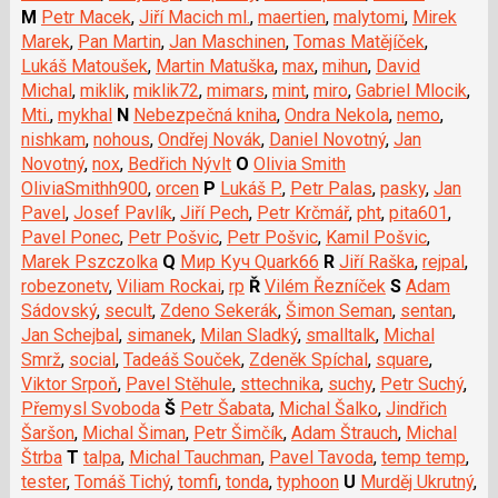
M
Petr Macek
,
Jiří Macich ml.
,
maertien
,
malytomi
,
Mirek
Marek
,
Pan Martin
,
Jan Maschinen
,
Tomas Matějíček
,
Lukáš Matoušek
,
Martin Matuška
,
max
,
mihun
,
David
Michal
,
miklik
,
miklik72
,
mimars
,
mint
,
miro
,
Gabriel Mlocik
,
Mti.
,
mykhal
N
Nebezpečná kniha
,
Ondra Nekola
,
nemo
,
nishkam
,
nohous
,
Ondřej Novák
,
Daniel Novotný
,
Jan
Novotný
,
nox
,
Bedřich Nývlt
O
Olivia Smith
OliviaSmithh900
,
orcen
P
Lukáš P.
,
Petr Palas
,
pasky
,
Jan
Pavel
,
Josef Pavlík
,
Jiří Pech
,
Petr Krčmář
,
pht
,
pita601
,
Pavel Ponec
,
Petr Pošvic
,
Petr Pošvic
,
Kamil Pošvic
,
Marek Pszczolka
Q
Мир Куч Quark66
R
Jiří Raška
,
rejpal
,
robezonetv
,
Viliam Rockai
,
rp
Ř
Vilém Řezníček
S
Adam
Sádovský
,
secult
,
Zdeno Sekerák
,
Šimon Seman
,
sentan
,
Jan Schejbal
,
simanek
,
Milan Sladký
,
smalltalk
,
Michal
Smrž
,
social
,
Tadeáš Souček
,
Zdeněk Spíchal
,
square
,
Viktor Srpoň
,
Pavel Stěhule
,
sttechnika
,
suchy
,
Petr Suchý
,
Přemysl Svoboda
Š
Petr Šabata
,
Michal Šalko
,
Jindřich
Šaršon
,
Michal Šiman
,
Petr Šimčík
,
Adam Štrauch
,
Michal
Štrba
T
talpa
,
Michal Tauchman
,
Pavel Tavoda
,
temp temp
,
tester
,
Tomáš Tichý
,
tomfi
,
tonda
,
typhoon
U
Murděj Ukrutný
,