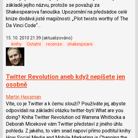
základě jejího názvu, protože se považuji za
Shakespearova fanouška. Upozornění na předsádce celé
knize dodává jisté magičnosti: „Plot twists worthy of The
Da Vinci Code“…
15. 10. 2010 21:39 (aktualizováno)
knihy
Ostatní
recenze
shakespeare
Twitter Revolution aneb když nepíšete jen
osobně
Martin Hassman
Víte, co je Twitter a k čemu slouží? Používáte jej, abyste
odpovídali na základní otázku twitter-bytí What are you
doing? Kniha Twitter Revolution od Warrena Whitlocka a
Deborah Micekové vám Twitter představí z jiného úhlu
pohledu. Z jakého, to vám snad napoví přímo podtitul knihy:
How Social Media and Mobile Marketing is Changing the