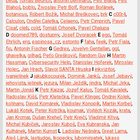
beda
,
Tomáš Bedřich
,
antonin bernhardt
,
Petr Bláha
,
Petr
Blahoš
,
boblo
,
Živoslav Petr Bolf
,
Roman Bořánek
,
botanicus
,
Róbert Božik
,
Michal Breškovec
,
brk
C
c00r4
,
Calculon
,
Ondřej Caletka
,
Celaeno
,
Petr Cimprich
,
Pavel
Císař
,
cleb
,
cold
,
Tomáš Crhonek
,
Pavel Chalupa
D
doomed789
,
dostupny
,
Josef Dvoracek
E
ego
,
Tomáš
Ehrlich
,
erg
,
espinosa_cz
,
estonto
F
faha
,
feek
,
Petr Fiala
,
fio
,
Antonín Fischer
G
Gedrex
,
Jovelyn Gentallan
,
ggl
,
ghavelka
,
gilhad
,
Peťo Greškovič
,
Random Guy
H
Martin
Hassman
,
Cybersecurity Help
,
Stanislav Hoferek
,
Miroslav
Holec
,
Jan Hrach
,
Slavoj SANTA Hruska
I
inkvizitor
,
ivanjelínek
J
jakubkocourek
,
Dominik Janků
,
Josef Jebavý
,
jehovista
,
jelinek
,
jezura
,
Milan Ježdík
,
jindra
,
Michal Jirka
,
Martin Jonáš
K
Petr Kajzar
,
Jozef Kalus
,
Tomáš Kavalek
,
Radoslav Kišš
,
Petr Kletečka
,
Pavel Klinger
,
Ondrej Kolek
,
kolinany
,
David Komárek
,
Vladislav Konopík
,
Martin Korbel
,
Lukáš Kotek
,
Peter Kotrčka
,
koumak
,
Vojtěch Kozák
,
krata
,
Jan Krcmar
,
Dušan Kreheľ
,
Petr Krejčí
,
Vladimír Křiva
,
Michal Kubíček
,
Jaroslav Kuboš
,
Eva Kubranska
,
Jan
Kulhánek
,
Martin Kumst
L
Ladislav Nešněra
,
Great Lama
,
Aleš Láník
,
lastjudge
,
lkopecky
,
lubomirpatek
,
lukass