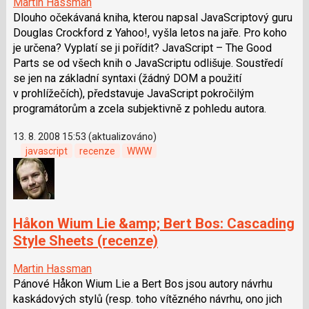
Martin Hassman
Dlouho očekávaná kniha, kterou napsal JavaScriptový guru
Douglas Crockford z Yahoo!, vyšla letos na jaře. Pro koho
je určena? Vyplatí se ji pořídit? JavaScript – The Good
Parts se od všech knih o JavaScriptu odlišuje. Soustředí
se jen na základní syntaxi (žádný DOM a použití
v prohlížečích), představuje JavaScript pokročilým
programátorům a zcela subjektivně z pohledu autora.
13. 8. 2008 15:53 (aktualizováno)
javascript
recenze
WWW
Håkon Wium Lie &amp; Bert Bos: Cascading
Style Sheets (recenze)
Martin Hassman
Pánové Håkon Wium Lie a Bert Bos jsou autory návrhu
kaskádových stylů (resp. toho vítězného návrhu, ono jich