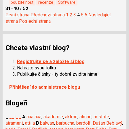
pouzitelnost
recenze
Software
31
–
40
/
52
První strana
Předchozí strana
1
2
3
4
5
6
Následující
strana
Poslední strana
Chcete vlastní blog?
Registrujte se a založte si blog
Nahrajte svou fotku
Publikujte články - ty dobré zviditelníme!
Přihlášení do administrace blogu
Blogeři
_
__I__
A
aaa aaa
,
akademie
,
aktron
,
almad
,
aristote
,
atrament
,
attila
B
balwan
,
barbucha
,
bardolf
,
Dušan Beblavý
,