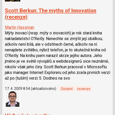
Scott Berkun: The myths of Innovation
(recenze)
Martin Hassman
Mýty inovací (resp. mýty o inovacích) je rok stará kniha
nakladatelství O'Reilly. Nenechte se zmýlit její obálkou;
ačkoliv není bílá, ale v odstínech černé, ačkoliv na ní
nenajdete zvířátko, nýbrž telefon, je to skutečně kniha od
O'Reilly. Na knihu jsem narazil skrze jejího autora. Jeho
jméno je ve světě vývojářů a webdesignerů sice neznámé,
nikoliv však jeho činy. Scott Berkun pracoval v Microsoftu
jako manager Internet Exploreru od jeho zcela prvních verzí
až po (tuším) verzi 5. Dodnes na svo
17. 4. 2009 8:54 (aktualizováno)
Ostatní
recenze