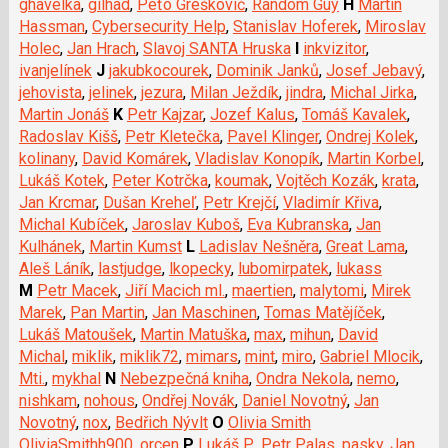
ghavelka
,
gilhad
,
Peťo Greškovič
,
Random Guy
H
Martin
Hassman
,
Cybersecurity Help
,
Stanislav Hoferek
,
Miroslav
Holec
,
Jan Hrach
,
Slavoj SANTA Hruska
I
inkvizitor
,
ivanjelínek
J
jakubkocourek
,
Dominik Janků
,
Josef Jebavý
,
jehovista
,
jelinek
,
jezura
,
Milan Ježdík
,
jindra
,
Michal Jirka
,
Martin Jonáš
K
Petr Kajzar
,
Jozef Kalus
,
Tomáš Kavalek
,
Radoslav Kišš
,
Petr Kletečka
,
Pavel Klinger
,
Ondrej Kolek
,
kolinany
,
David Komárek
,
Vladislav Konopík
,
Martin Korbel
,
Lukáš Kotek
,
Peter Kotrčka
,
koumak
,
Vojtěch Kozák
,
krata
,
Jan Krcmar
,
Dušan Kreheľ
,
Petr Krejčí
,
Vladimír Křiva
,
Michal Kubíček
,
Jaroslav Kuboš
,
Eva Kubranska
,
Jan
Kulhánek
,
Martin Kumst
L
Ladislav Nešněra
,
Great Lama
,
Aleš Láník
,
lastjudge
,
lkopecky
,
lubomirpatek
,
lukass
M
Petr Macek
,
Jiří Macich ml.
,
maertien
,
malytomi
,
Mirek
Marek
,
Pan Martin
,
Jan Maschinen
,
Tomas Matějíček
,
Lukáš Matoušek
,
Martin Matuška
,
max
,
mihun
,
David
Michal
,
miklik
,
miklik72
,
mimars
,
mint
,
miro
,
Gabriel Mlocik
,
Mti.
,
mykhal
N
Nebezpečná kniha
,
Ondra Nekola
,
nemo
,
nishkam
,
nohous
,
Ondřej Novák
,
Daniel Novotný
,
Jan
Novotný
,
nox
,
Bedřich Nývlt
O
Olivia Smith
OliviaSmithh900
,
orcen
P
Lukáš P.
,
Petr Palas
,
pasky
,
Jan