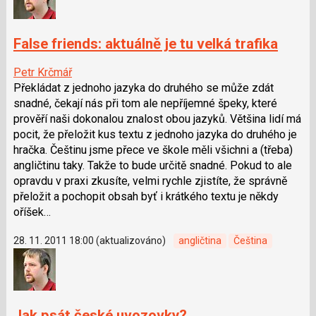
False friends: aktuálně je tu velká trafika
Petr Krčmář
Překládat z jednoho jazyka do druhého se může zdát
snadné, čekají nás při tom ale nepříjemné špeky, které
prověří naši dokonalou znalost obou jazyků. Většina lidí má
pocit, že přeložit kus textu z jednoho jazyka do druhého je
hračka. Češtinu jsme přece ve škole měli všichni a (třeba)
angličtinu taky. Takže to bude určitě snadné. Pokud to ale
opravdu v praxi zkusíte, velmi rychle zjistíte, že správně
přeložit a pochopit obsah byť i krátkého textu je někdy
oříšek…
28. 11. 2011 18:00 (aktualizováno)
angličtina
Čeština
Jak psát české uvozovky?