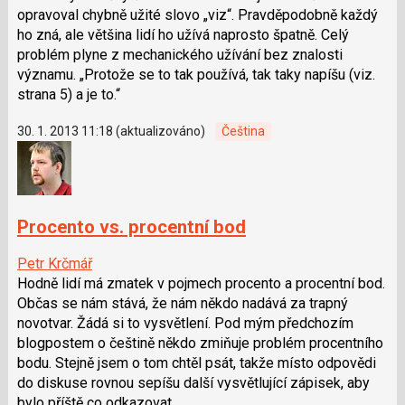
opravoval chybně užité slovo „viz“. Pravděpodobně každý
ho zná, ale většina lidí ho užívá naprosto špatně. Celý
problém plyne z mechanického užívání bez znalosti
významu. „Protože se to tak používá, tak taky napíšu (viz.
strana 5) a je to.“
30. 1. 2013 11:18 (aktualizováno)
Čeština
Procento vs. procentní bod
Petr Krčmář
Hodně lidí má zmatek v pojmech procento a procentní bod.
Občas se nám stává, že nám někdo nadává za trapný
novotvar. Žádá si to vysvětlení. Pod mým předchozím
blogpostem o češtině někdo zmiňuje problém procentního
bodu. Stejně jsem o tom chtěl psát, takže místo odpovědi
do diskuse rovnou sepíšu další vysvětlující zápisek, aby
bylo příště co odkazovat.