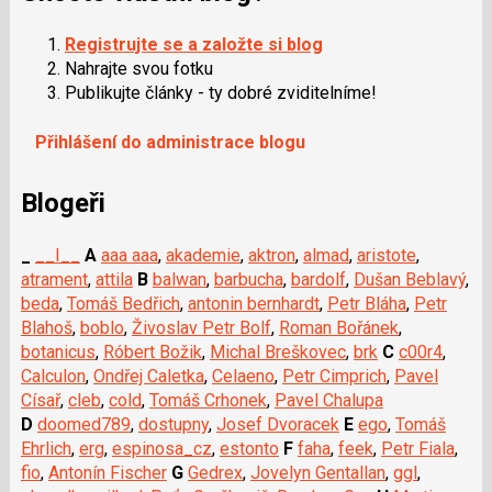
Registrujte se a založte si blog
Nahrajte svou fotku
Publikujte články - ty dobré zviditelníme!
Přihlášení do administrace blogu
Blogeři
_
__I__
A
aaa aaa
,
akademie
,
aktron
,
almad
,
aristote
,
atrament
,
attila
B
balwan
,
barbucha
,
bardolf
,
Dušan Beblavý
,
beda
,
Tomáš Bedřich
,
antonin bernhardt
,
Petr Bláha
,
Petr
Blahoš
,
boblo
,
Živoslav Petr Bolf
,
Roman Bořánek
,
botanicus
,
Róbert Božik
,
Michal Breškovec
,
brk
C
c00r4
,
Calculon
,
Ondřej Caletka
,
Celaeno
,
Petr Cimprich
,
Pavel
Císař
,
cleb
,
cold
,
Tomáš Crhonek
,
Pavel Chalupa
D
doomed789
,
dostupny
,
Josef Dvoracek
E
ego
,
Tomáš
Ehrlich
,
erg
,
espinosa_cz
,
estonto
F
faha
,
feek
,
Petr Fiala
,
fio
,
Antonín Fischer
G
Gedrex
,
Jovelyn Gentallan
,
ggl
,