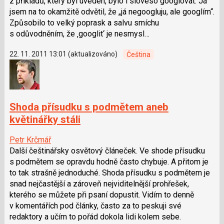
z příkladů, který byl uveden, bylo i sloveso googlovat. Já
jsem na to okamžitě odvětil, že „já negoogluju, ale googlím“.
Způsobilo to velký poprask a salvu smíchu
s odůvodněním, že ‚googlit‘ je nesmysl…
22. 11. 2011 13:01 (aktualizováno)
Čeština
Shoda přísudku s podmětem aneb
květinářky stáli
Petr Krčmář
Další češtinářsky osvětový článeček. Ve shode přísudku
s podmětem se opravdu hodně často chybuje. A přitom je
to tak strašně jednoduché. Shoda přísudku s podmětem je
snad nejčastější a zároveň nejviditelnější prohřešek,
kterého se můžete při psaní dopustit. Vidím to denně
v komentářích pod články, často za to peskuji své
redaktory a učím to pořád dokola lidi kolem sebe.