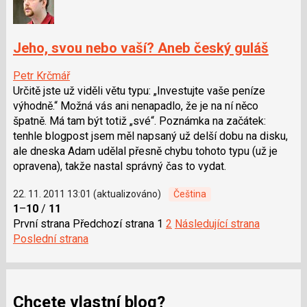
Jeho, svou nebo vaší? Aneb český guláš
Petr Krčmář
Určitě jste už viděli větu typu: „Investujte vaše peníze
výhodně.“ Možná vás ani nenapadlo, že je na ní něco
špatně. Má tam být totiž „své“. Poznámka na začátek:
tenhle blogpost jsem měl napsaný už delší dobu na disku,
ale dneska Adam udělal přesně chybu tohoto typu (už je
opravena), takže nastal správný čas to vydat.
22. 11. 2011 13:01 (aktualizováno)
Čeština
1
–
10
/
11
První strana
Předchozí strana
1
2
Následující strana
Poslední strana
Chcete vlastní blog?