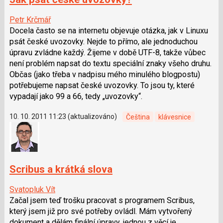
Petr Krčmář
Docela často se na internetu objevuje otázka, jak v Linuxu
psát české uvozovky. Nejde to přímo, ale jednoduchou
úpravu zvládne každý. Žijeme v době UTF-8, takže vůbec
není problém napsat do textu speciální znaky všeho druhu.
Občas (jako třeba v nadpisu mého minulého blogpostu)
potřebujeme napsat české uvozovky. To jsou ty, které
vypadají jako 99 a 66, tedy „uvozovky“.
10. 10. 2011 11:23 (aktualizováno)
Čeština
klávesnice
Scribus a krátká slova
Svatopluk Vít
Začal jsem teď trošku pracovat s programem Scribus,
který jsem již pro své potřeby ovládl. Mám vytvořený
dokument a dělám finální úpravy. jednou z věcí je