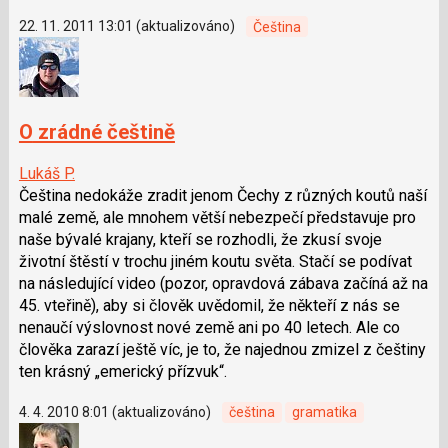
22. 11. 2011 13:01 (aktualizováno)
Čeština
O zrádné češtině
Lukáš P.
Čeština nedokáže zradit jenom Čechy z různých koutů naší
malé země, ale mnohem větší nebezpečí představuje pro
naše bývalé krajany, kteří se rozhodli, že zkusí svoje
životní štěstí v trochu jiném koutu světa. Stačí se podívat
na následující video (pozor, opravdová zábava začíná až na
45. vteřině), aby si člověk uvědomil, že někteří z nás se
nenaučí výslovnost nové země ani po 40 letech. Ale co
člověka zarazí ještě víc, je to, že najednou zmizel z češtiny
ten krásný „emerický přízvuk“.
4. 4. 2010 8:01 (aktualizováno)
čeština
gramatika