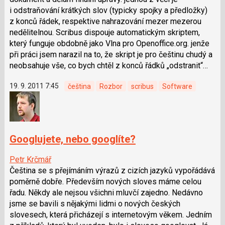
i odstraňování krátkých slov (typicky spojky a předložky)
z konců řádek, respektive nahrazování mezer mezerou
nedělitelnou. Scribus dispouje automatickým skriptem,
který funguje obdobně jako Vlna pro Openoffice.org. jenže
při práci jsem narazil na to, že skript je pro češtinu chudý a
neobsahuje vše, co bych chtěl z konců řádků „odstranit“…
19. 9. 2011 7:45
čeština
Rozbor
scribus
Software
Googlujete, nebo googlíte?
Petr Krčmář
Čeština se s přejímáním výrazů z cizích jazyků vypořádává
poměrně dobře. Především nových sloves máme celou
řadu. Někdy ale nejsou všichni mluvčí zajedno. Nedávno
jsme se bavili s nějakými lidmi o nových českých
slovesech, která přicházejí s internetovým věkem. Jedním