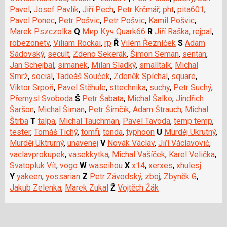
Pavel
,
Josef Pavlík
,
Jiří Pech
,
Petr Krčmář
,
pht
,
pita601
,
Pavel Ponec
,
Petr Pošvic
,
Petr Pošvic
,
Kamil Pošvic
,
Marek Pszczolka
Q
Мир Куч Quark66
R
Jiří Raška
,
rejpal
,
robezonetv
,
Viliam Rockai
,
rp
Ř
Vilém Řezníček
S
Adam
Sádovský
,
secult
,
Zdeno Sekerák
,
Šimon Seman
,
sentan
,
Jan Schejbal
,
simanek
,
Milan Sladký
,
smalltalk
,
Michal
Smrž
,
social
,
Tadeáš Souček
,
Zdeněk Spíchal
,
square
,
Viktor Srpoň
,
Pavel Stěhule
,
sttechnika
,
suchy
,
Petr Suchý
,
Přemysl Svoboda
Š
Petr Šabata
,
Michal Šalko
,
Jindřich
Šaršon
,
Michal Šiman
,
Petr Šimčík
,
Adam Štrauch
,
Michal
Štrba
T
talpa
,
Michal Tauchman
,
Pavel Tavoda
,
temp temp
,
tester
,
Tomáš Tichý
,
tomfi
,
tonda
,
typhoon
U
Murděj Ukrutný
,
Murděj Uktrurný
,
unavenej
V
Novák Václav
,
Jiří Václavovič
,
vaclavprokupek
,
vasekkytka
,
Michal Vašíček
,
Karel Velička
,
Svatopluk Vít
,
vogo
W
waseihou
X
x14
,
xerxes
,
xhulesj
Y
yakeen
,
yossarian
Z
Petr Závodský
,
zboj
,
Zbyněk G
,
Jakub Zelenka
,
Marek Zukal
Ž
Vojtěch Žák