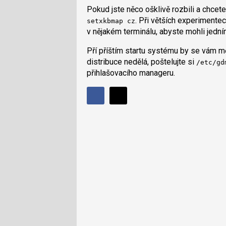
Pokud jste něco ošklivě rozbili a chcet
. Při větších experimente
setxkbmap cz
v nějakém terminálu, abyste mohli jední
Pří příštím startu systému by se vám m
distribuce nedělá, poštelujte si
/etc/gd
přihlašovacího manageru.
Sdílet
Sdílejte
Sdílejte
na
na
Facebooku
síti
X