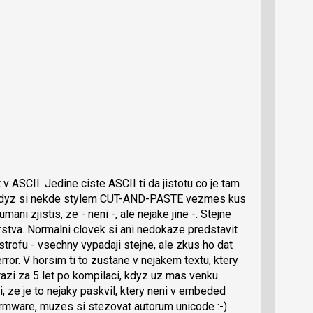
v ASCII. Jedine ciste ASCII ti da jistotu co je tam
ez kdyz si nekde stylem CUT-AND-PASTE vezmes kus
ani zjistis, ze - neni -, ale nejake jine -. Stejne
stva. Normalni clovek si ani nedokaze predstavit
strofu - vsechny vypadaji stejne, ale zkus ho dat
rror. V horsim ti to zustane v nejakem textu, ktery
zi za 5 let po kompilaci, kdyz uz mas venku
, ze je to nejaky paskvil, ktery neni v embeded
irmware, muzes si stezovat autorum unicode :-)