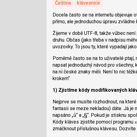
Čeština
klávesnice
Docela často se na internetu objevuje o
přímo, ale jednoduchou úpravu zvládne 
Žijeme v době UTF-8, takže vůbec není
druhu. Občas (jako třeba v nadpisu mé
uvozovky. To jsou ty, které vypadají jak
Poměrně často se na to uživatelé ptají
napsat jednoduchý návod pro všechny, kt
na ní české znaky měli. Není to nic těž
krokem“.
1) Zjistíme kódy modifikovaných klá
Nejprve se musíte rozhodnout, na které 
fantasii se meze nekladou) dáte. Já je 
napsáno „ů“ a „§“. Pokud je stisknu spo
Kódy kláves zjistíte pomocí programu
x
zmáčknout příslušnou klávesu. Dozvíte 