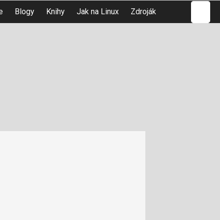
Hledat
e
Blogy
Knihy
Jak na Linux
Zdroják