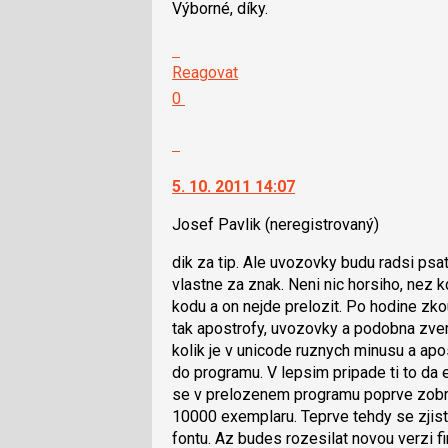
Výborné, díky.
Skok
na
Reagovat
další
Hodnotit:
0
nový
Výborně!
názor.
Nahlásit
K
moderátorům
navigaci
jako
5. 10. 2011 14:07
lze
SPAM
použít
Josef Pavlik
(neregistrovaný)
i
dik za tip. Ale uvozovky budu radsi psat 
klávesy
vlastne za znak. Neni nic horsiho, n
N
kodu a on nejde prelozit. Po hodine zkoum
pro
tak apostrofy, uvozovky a podobna zver
následující
kolik je v unicode ruznych minusu a apo
a
do programu. V lepsim pripade ti to da e
P
se v prelozenem programu poprve zobra
pro
10000 exemplaru. Teprve tehdy se zjisti
předchozí
fontu. Az budes rozesilat novou verzi f
nový