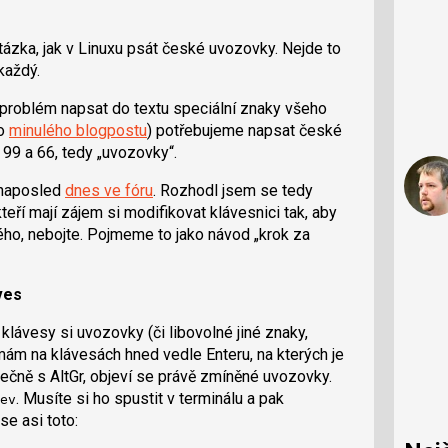
tázka, jak v Linuxu psát české uvozovky. Nejde to
každý.
 problém napsat do textu speciální znaky všeho
ho
minulého blogpostu
) potřebujeme napsat české
o 99 a 66, tedy „uvozovky“.
, naposled
dnes ve fóru
. Rozhodl jsem se tedy
eří mají zájem si modifikovat klávesnici tak, aby
kého, nebojte. Pojmeme to jako návod „krok za
ves
klávesy si uvozovky (či libovolné jiné znaky,
mám na klávesách hned vedle Enteru, na kterých je
lečně s AltGr, objeví se právě zmíněné uvozovky.
. Musíte si ho spustit v terminálu a pak
ev
se asi toto: