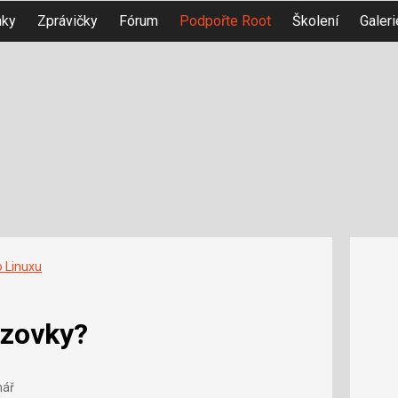
nky
Zprávičky
Fórum
Podpořte Root
Školení
Galeri
o Linuxu
ozovky?
mář