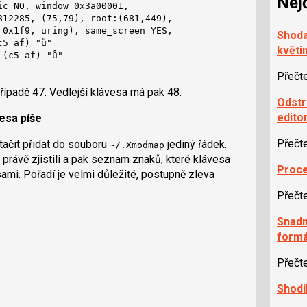
Nej
c NO, window 0x3a00001,

12285, (75,79), root:(681,449),

 0x1f9, uring), same_screen YES,

Shoda
5 af) "ů"

květin
(c5 af) "ů"

Přečt
ípadě 47. Vedlejší klávesa má pak 48.
Odstr
edito
esa píše
Přečt
čit přidat do souboru
jediný řádek.
~/.Xmodmap
 právě zjistili a pak seznam znaků, které klávesa
Proce
sami. Pořadí je velmi důležité, postupně zleva
Přečt
Snadn
formá
Přečt
Shodi