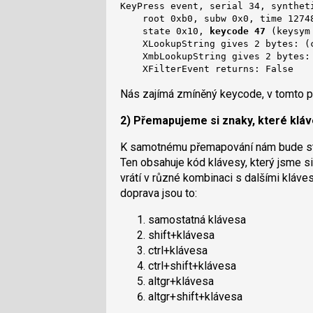
KeyPress event, serial 34, syntheti
    root 0xb0, subw 0x0, time 12748
    state 0x10, 
keycode 47
 (keysym
    XLookupString gives 2 bytes: (c
    XmbLookupString gives 2 bytes: 
    XFilterEvent returns: False
Nás zajímá zmíněný keycode, v tomto př
2) Přemapujeme si znaky, které kláv
K samotnému přemapování nám bude sta
Ten obsahuje kód klávesy, který jsme si
vrátí v různé kombinaci s dalšími kláve
doprava jsou to:
samostatná klávesa
shift+klávesa
ctrl+klávesa
ctrl+shift+klávesa
altgr+klávesa
altgr+shift+klávesa