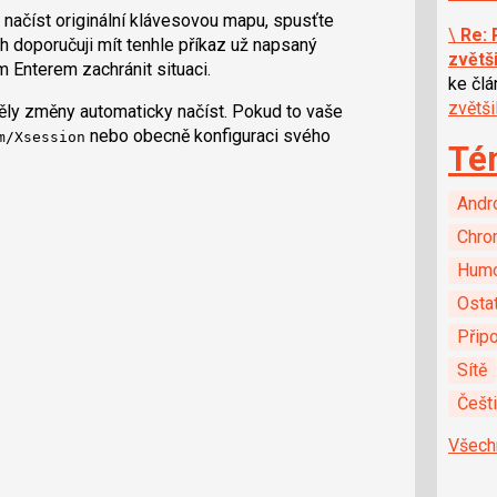
e načíst originální klávesovou mapu, spusťte
\
Re: 
ch doporučuji mít tenhle příkaz už napsaný
zvětš
m Enterem zachránit situaci.
ke čl
zvětš
ěly změny automaticky načíst. Pokud to vaše
nebo obecně konfiguraci svého
m/Xsession
Té
Andr
Chro
Hum
Ostat
Připo
Sítě
Češt
Všech