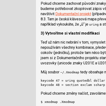
Pokud chceme zachovat původní znaky n
budeme potřebovat zkopírovat zápis vše
navštívit
Dokumentační projekt
(případn
8.3. Tam je česká klávesová mapa přev
například vykoukáte, že „ů“ je
a st
uring
3) Vytvoříme si vlastní modifikaci
Teď už nám nic nebrání v tom, vymyslet 
nepoužívám všechny kombinace, předev
cokoliv (jedničku), protože tam něco být
jsem si z Dokumentačního projektu stan
uvozovky (unicode znaky U201E a U201C
Můj soubor
tedy obsahuje ná
~/.Xmodmap
keycode 47 = uring quotedbl dollar 
keycode 48 = section exclam ssharp
Pokud chceme změny načíst, zavoláme
$ xmodmap .Xmodmap