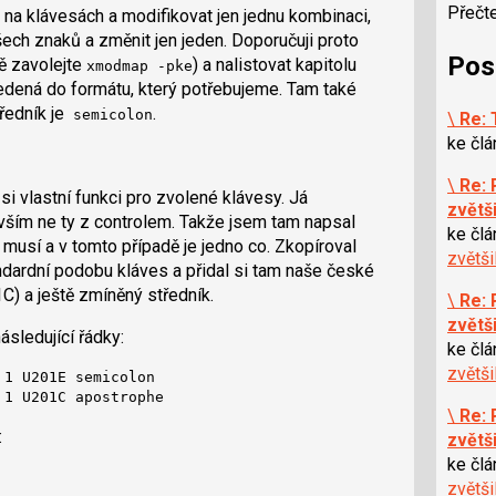
Přečt
a klávesách a modifikovat jen jednu kombinaci,
ch znaků a změnit jen jeden. Doporučuji proto
Pos
ě zavolejte
) a nalistovat kapitolu
xmodmap -pke
edená do formátu, který potřebujeme. Tam také
ředník je
.
semicolon
\
Re: 
ke čl
\
Re: 
si vlastní funkci pro zvolené klávesy. Já
zvětš
ším ne ty z controlem. Takže jsem tam napsal
ke čl
 musí a v tomto případě je jedno co. Zkopíroval
zvětš
dardní podobu kláves a přidal si tam naše české
) a ještě zmíněný středník.
\
Re: 
zvětš
sledující řádky:
ke čl
zvětš
1 U201E semicolon

 1 U201C apostrophe
\
Re: 
:
zvětš
ke čl
zvětš