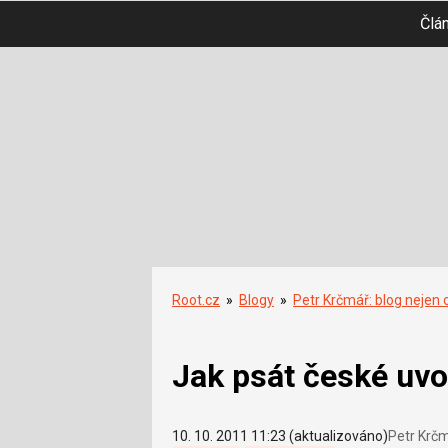
Člá
Root.cz
»
Blogy
»
Petr Krčmář: blog nejen 
Jak psát české uv
10. 10. 2011 11:23 (aktualizováno)
Petr Krč