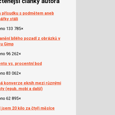
čtenější články autora
 přísudku s podmětem aneb
ářky stáli
eno 133 785×
anění bílého pozadí z obrázků v
ru Gimp
eno 96 262×
nto vs. procentní bod
eno 83 062×
á konverze eknih mezi různými
ty (epub, mobi a další)
eno 62 895×
l jsem 20 kilo za čtyři měsíce