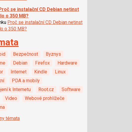
Proč se instalační CD Debian netinst
ilo o 350 MB?
ánku
Proč se instalační CD Debian netinst
ilo o 350 MB?
mata
oid
Bezpečnost
Byznys
me
Debian
Firefox
Hardware
or
Internet
Kindle
Linux
ní
PDA a mobily
jení k Internetu
Root.cz
Software
Video
Webové prohlížeče
ina
ny témata