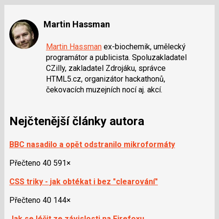
i
klávesy
N
Martin Hassman
pro
následující
Martin Hassman
ex-biochemik, umělecký
a
programátor a publicista. Spoluzakladatel
P
CZilly, zakladatel Zdrojáku, správce
pro
HTML5.cz, organizátor hackathonů,
předchozí
čekovacích muzejních nocí aj. akcí.
nový
názor
Nejčtenější články autora
BBC nasadilo a opět odstranilo mikroformáty
Přečteno 40 591×
CSS triky - jak obtékat i bez "clearování"
Přečteno 40 144×
Jak se léčit ze závislosti na Firefoxu