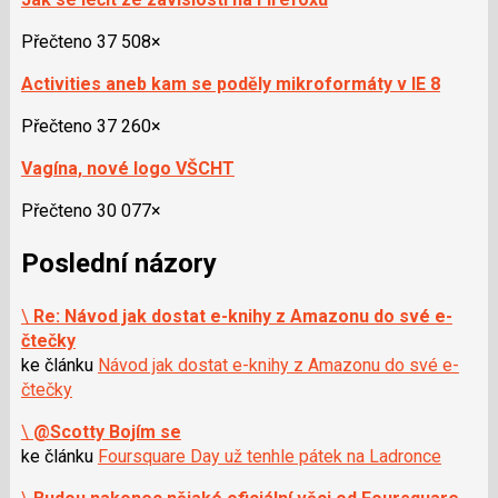
Přečteno 37 508×
Activities aneb kam se poděly mikroformáty v IE 8
Přečteno 37 260×
Vagína, nové logo VŠCHT
Přečteno 30 077×
Poslední názory
\
Re: Návod jak dostat e-knihy z Amazonu do své e-
čtečky
ke článku
Návod jak dostat e-knihy z Amazonu do své e-
čtečky
\
@Scotty Bojím se
ke článku
Foursquare Day už tenhle pátek na Ladronce