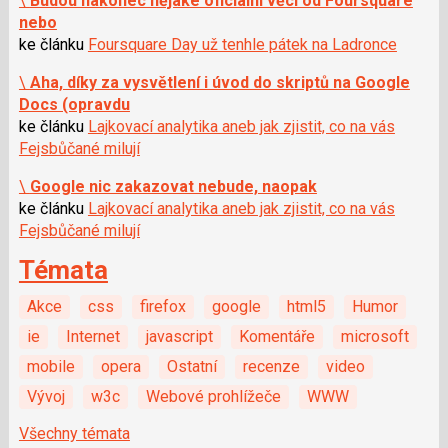
\
Budou nakonec nějaké oficiální věci od Foursquare
nebo
ke článku
Foursquare Day už tenhle pátek na Ladronce
\
Aha, díky za vysvětlení i úvod do skriptů na Google
Docs (opravdu
ke článku
Lajkovací analytika aneb jak zjistit, co na vás
Fejsbůčané milují
\
Google nic zakazovat nebude, naopak
ke článku
Lajkovací analytika aneb jak zjistit, co na vás
Fejsbůčané milují
Témata
Akce
css
firefox
google
html5
Humor
ie
Internet
javascript
Komentáře
microsoft
mobile
opera
Ostatní
recenze
video
Vývoj
w3c
Webové prohlížeče
WWW
Všechny témata