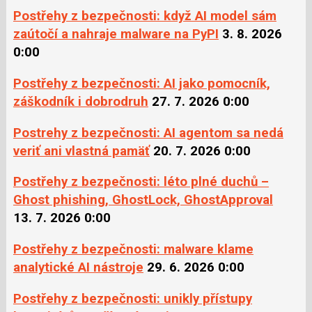
Postřehy z bezpečnosti: když AI model sám
zaútočí a nahraje malware na PyPI
3. 8. 2026
0:00
Postřehy z bezpečnosti: AI jako pomocník,
záškodník i dobrodruh
27. 7. 2026 0:00
Postrehy z bezpečnosti: AI agentom sa nedá
veriť ani vlastná pamäť
20. 7. 2026 0:00
Postřehy z bezpečnosti: léto plné duchů –
Ghost phishing, GhostLock, GhostApproval
13. 7. 2026 0:00
Postřehy z bezpečnosti: malware klame
analytické AI nástroje
29. 6. 2026 0:00
Postřehy z bezpečnosti: unikly přístupy