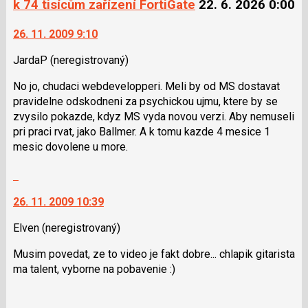
k 74 tisícům zařízení FortiGate
22. 6. 2026 0:00
26. 11. 2009 9:10
JardaP
(neregistrovaný)
No jo, chudaci webdevelopperi. Meli by od MS dostavat
pravidelne odskodneni za psychickou ujmu, ktere by se
zvysilo pokazde, kdyz MS vyda novou verzi. Aby nemuseli
pri praci rvat, jako Ballmer. A k tomu kazde 4 mesice 1
mesic dovolene u more.
Skok
na
26. 11. 2009 10:39
další
nový
Elven
(neregistrovaný)
názor.
K
Musim povedat, ze to video je fakt dobre... chlapik gitarista
navigaci
ma talent, vyborne na pobavenie :)
lze
použít