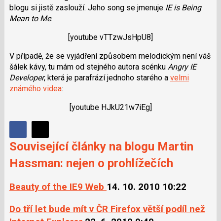
blogu si jistě zaslouží. Jeho song se jmenuje
IE is Being
Mean to Me
:
[youtube vTTzwJsHpU8]
V případě, že se vyjádření způsobem melodickým není váš
šálek kávy, tu mám od stejného autora scénku
Angry IE
Developer
, která je parafrází jednoho starého a
velmi
známého videa
:
[youtube HJkU21w7iEg]
Sdílet
Sdílejte
Sdílejte
Související články na blogu Martin
na
na
Facebooku
Hassman: nejen o prohlížečích
síti
X
Beauty of the IE9 Web
14. 10. 2010 10:22
Do tří let bude mít v ČR Firefox větší podíl než