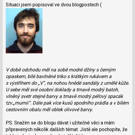
Situaci jsem popisoval ve dvou blogpostech (
V době odchodu měl na sobě modré džíny s černým
opaskem, bílé bavlněné triko s krátkým rukávem a
s výstřihem do „V“, na nohou hnědé sandály z umělé kůže.
U sebe měl své osobní doklady a tmavě modrý batoh,
vlněný svetr stejné barvy a tmavě modrý péřový spacák
tzv.„mumii“. Dále pak více kusů spodního prádla a v bílém
cestovním obalu měl oblek olivové barvy.
P.S. Snažím se do blogu dávat i užitečné věci a mám
připravených několik dalších témat. Jistě ale pochopíte, že