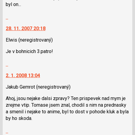
nový
použít
byl on...
názor
i
klávesy
Skok
N
na
pro
28. 11. 2007 20:18
další
následující
nový
Elwis
(neregistrovaný)
a
názor.
P
K
Je v bohnicich 3.patro!
pro
navigaci
předchozí
lze
Skok
nový
použít
na
názor
i
2. 1. 2008 13:04
další
klávesy
nový
Jakub Gemrot
(neregistrovaný)
N
názor.
pro
K
Ahoj, jsou nejake dalsi zpravy? Ten prispevek nad mym je
následující
navigaci
zrejme vtip. Tomase jsem znal, chodil s nim na prednasky
a
lze
a smenil i nejake to anime, byl to dost v pohode kluk a byla
P
použít
by ho skoda.
pro
i
předchozí
klávesy
Skok
nový