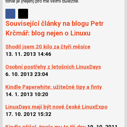
tohle je (nejen) pro mě velmi důležité.
Sdílet
Sdílejte
Sdílejte
Související články na blogu Petr
na
na
Facebooku
Krčmář: blog nejen o Linuxu
síti
X
Shodil jsem 20 kilo za čtyři měsíce
13. 11. 2013 14:46
Osobní postřehy z letošních LinuxDays
6. 10. 2013 23:04
Kindle Paperwhite: užitečné tipy a finty
14. 1. 2013 10:20
LinuxDays mají být nové české LinuxExpo
17. 10. 2012 15:32