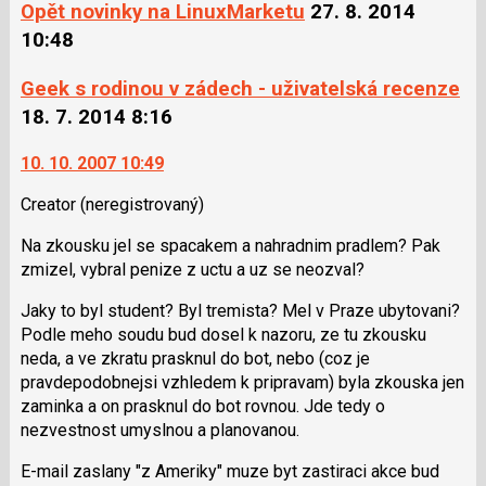
Opět novinky na LinuxMarketu
27. 8. 2014
10:48
Geek s rodinou v zádech - uživatelská recenze
18. 7. 2014 8:16
10. 10. 2007 10:49
Creator
(neregistrovaný)
Na zkousku jel se spacakem a nahradnim pradlem? Pak
zmizel, vybral penize z uctu a uz se neozval?
Jaky to byl student? Byl tremista? Mel v Praze ubytovani?
Podle meho soudu bud dosel k nazoru, ze tu zkousku
neda, a ve zkratu prasknul do bot, nebo (coz je
pravdepodobnejsi vzhledem k pripravam) byla zkouska jen
zaminka a on prasknul do bot rovnou. Jde tedy o
nezvestnost umyslnou a planovanou.
E-mail zaslany "z Ameriky" muze byt zastiraci akce bud