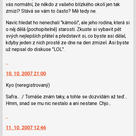
navigaci
vás normální, že někdo z vašeho blízkého okolí jen tak
lze
zmizí? Stává se vám to často? Mě tedy ne.
použít
i
Navíc hledat ho nenechali "kámoši", ale jeho rodina, která si
klávesy
o něj dělá (pochopitelně) starosti. Zkuste si vybavit pět
N
svých nejlepších přátel a představit si, co byste asi dělal,
pro
kdyby jeden z nich prostě ze dne na den zmizel. Asi byste
následující
už nepsal do diskuse "LOL".
a
Skok
P
na
pro
10. 10. 2007 21:00
další
předchozí
nový
nový
Kyo
(neregistrovaný)
názor.
názor
K
Safra... :/ Tomáše znám taky, a tohle se dozvídám až teď...
navigaci
Hmm, snad se mu nic nestalo a ani nestane. Chjo...
lze
použít
Skok
i
na
klávesy
11. 10. 2007 12:46
další
N
nový