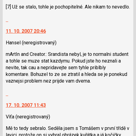
pro
K
[7] Už se stalo, tohle je pochopitelné. Ale nikam to nevedlo.
předchozí
navigaci
nový
lze
Skok
názor
použít
na
i
11. 10. 2007 20:46
další
klávesy
nový
Hansel
(neregistrovaný)
N
názor.
pro
K
mArtIn and Creator.: Srandista nebyl, je to normalni student
následující
navigaci
a tohle se muze stat kazdymu. Pokud jste ho neznali a
a
lze
nevite, tak cau a nepridavejte sem tyhle priblbly
P
použít
komentare. Bohuzel to ze se ztratil a hleda se je ponekud
pro
i
vaznejsi problem nez prijde vam dvema.
předchozí
klávesy
nový
N
Skok
názor
pro
na
následující
17. 10. 2007 11:43
další
a
nový
Víťa
(neregistrovaný)
P
názor.
pro
K
Mě to tedy sebralo. Seděla jsem s Tomášem v první třídě v
předchozí
navigaci
lavici, protože on si vybral obrázek kuřátka a já kočičky...