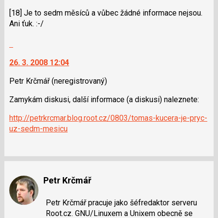
nový
K
[18] Je to sedm měsíců a vůbec žádné informace nejsou.
názor
navigaci
Ani ťuk. :-/
lze
použít
Skok
i
na
klávesy
26. 3. 2008 12:04
další
N
nový
Petr Krčmář
(neregistrovaný)
pro
názor.
následující
K
Zamykám diskusi, další informace (a diskusi) naleznete:
a
navigaci
P
lze
http://petrkrcmar.blog.root.cz/0803/tomas-kucera-je-pryc-
pro
použít
uz-sedm-mesicu
předchozí
i
nový
klávesy
názor
N
pro
Petr Krčmář
následující
a
P
Petr Krčmář pracuje jako šéfredaktor serveru
pro
Root.cz. GNU/Linuxem a Unixem obecně se