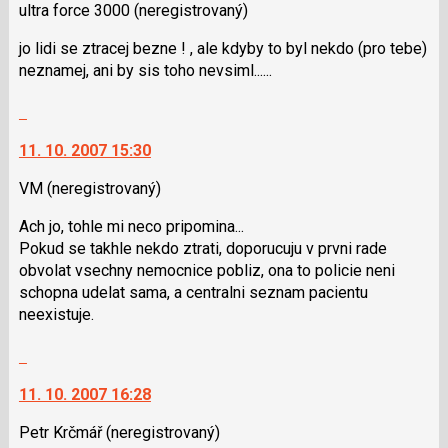
ultra force 3000
(neregistrovaný)
pro
názor.
následující
K
jo lidi se ztracej bezne ! , ale kdyby to byl nekdo (pro tebe)
a
navigaci
neznamej, ani by sis toho nevsiml......
P
lze
pro
použít
Skok
předchozí
i
na
nový
klávesy
11. 10. 2007 15:30
další
názor
N
nový
VM
(neregistrovaný)
pro
názor.
následující
K
Ach jo, tohle mi neco pripomina...
a
navigaci
Pokud se takhle nekdo ztrati, doporucuju v prvni rade
P
lze
obvolat vsechny nemocnice pobliz, ona to policie neni
pro
použít
schopna udelat sama, a centralni seznam pacientu
předchozí
i
neexistuje.
nový
klávesy
názor
N
Skok
pro
na
následující
11. 10. 2007 16:28
další
a
nový
Petr Krčmář
(neregistrovaný)
P
názor.