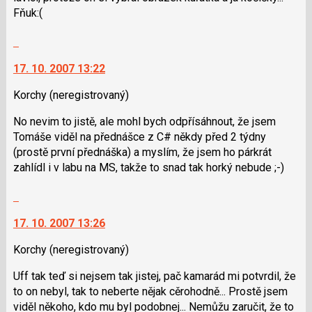
nový
lze
Fňuk:(
názor
použít
i
Skok
klávesy
na
N
17. 10. 2007 13:22
další
pro
nový
Korchy
(neregistrovaný)
následující
názor.
a
K
No nevim to jistě, ale mohl bych odpřísáhnout, že jsem
P
navigaci
Tomáše viděl na přednášce z C# někdy před 2 týdny
pro
lze
(prostě první přednáška) a myslím, že jsem ho párkrát
předchozí
použít
zahlídl i v labu na MS, takže to snad tak horký nebude ;-)
nový
i
názor
klávesy
Skok
N
na
pro
17. 10. 2007 13:26
další
následující
nový
Korchy
(neregistrovaný)
a
názor.
P
K
Uff tak teď si nejsem tak jistej, pač kamarád mi potvrdil, že
pro
navigaci
to on nebyl, tak to neberte nějak cěrohodně... Prostě jsem
předchozí
lze
viděl někoho, kdo mu byl podobnej... Nemůžu zaručit, že to