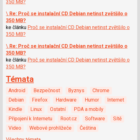
350 MB?
\
Re: Proč se instalační CD Debian netinst zvětšilo o
350 MB?
ke článku
Proč se instalační CD Debian netinst zvětšilo o
350 MB?
\
Re: Proč se instalační CD Debian netinst zvětšilo o
350 MB?
ke článku
Proč se instalační CD Debian netinst zvětšilo o
350 MB?
Témata
Android
Bezpečnost
Byznys
Chrome
Debian
Firefox
Hardware
Humor
Internet
Kindle
Linux
Ostatní
PDA a mobily
Připojení k Internetu
Root.cz
Software
Sítě
Video
Webové prohlížeče
Čeština
Všechny témata