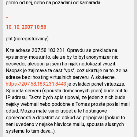
primo od nej, nebo na pozadani od kamarada.
Skok
na
10. 10. 2007 10:56
další
nový
pht
(neregistrovaný)
názor.
K
K te adrese 207.58.183.231. Opravdu se preklada na
navigaci
vps.anony-mous.info, ale ze by to byl anonymizer nic
lze
nesvedci, alespon ja jsem ho nijak nedokazal vyuzit.
použít
Naopak je zajimava ta cast "vps", coz ukazuje na to, ze na
i
adrese bezi hosting virtualnich serveru. A skutecne,
klávesy
https://207.58.183.231:8443
je ovladaci panel virtuozza.
N
Spousta serveru (spousta domenovych jmen) bude mit tu
pro
IP adresu. Takze bych spis tipoval, ze jeden z nich bude
následující
nejaky webmail nebo podobne a Tomas proste poslal mail
a
odtud. Mozna mate sanci uspet u te hostingove
P
spolecnosti a dopatrat se odkud se pripojoval (pokud to
pro
neni uvedeno v nejake hlavicce mailu, spousta slusnych
předchozí
systemu to tam dava...).
nový