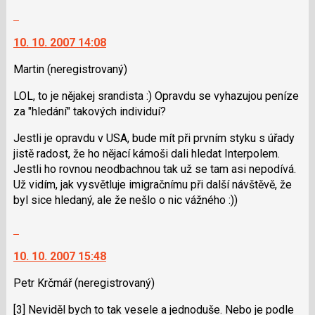
názor
Skok
na
10. 10. 2007 14:08
další
nový
Martin
(neregistrovaný)
názor.
K
LOL, to je nějakej srandista :) Opravdu se vyhazujou peníze
navigaci
za "hledání" takových individuí?
lze
použít
Jestli je opravdu v USA, bude mít při prvním styku s úřady
i
jistě radost, že ho nějací kámoši dali hledat Interpolem.
klávesy
Jestli ho rovnou neodbachnou tak už se tam asi nepodívá.
N
Už vidím, jak vysvětluje imigračnímu při další návštěvě, že
pro
byl sice hledaný, ale že nešlo o nic vážného :))
následující
Skok
a
na
P
10. 10. 2007 15:48
další
pro
nový
předchozí
Petr Krčmář
(neregistrovaný)
názor.
nový
K
názor
[3] Neviděl bych to tak vesele a jednoduše. Nebo je podle