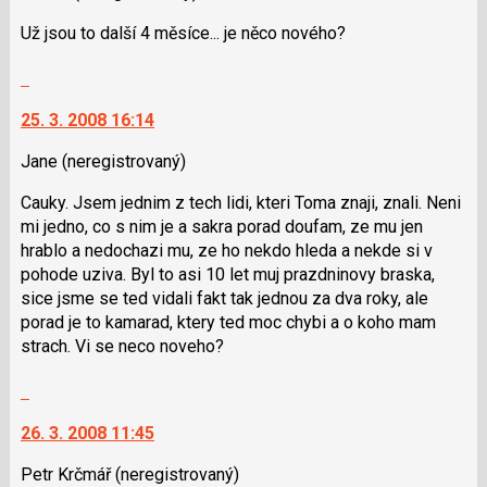
P
K
Už jsou to další 4 měsíce... je něco nového?
pro
navigaci
předchozí
lze
Skok
nový
použít
na
názor
i
25. 3. 2008 16:14
další
klávesy
nový
Jane
(neregistrovaný)
N
názor.
pro
K
Cauky. Jsem jednim z tech lidi, kteri Toma znaji, znali. Neni
následující
navigaci
mi jedno, co s nim je a sakra porad doufam, ze mu jen
a
lze
hrablo a nedochazi mu, ze ho nekdo hleda a nekde si v
P
použít
pohode uziva. Byl to asi 10 let muj prazdninovy braska,
pro
i
sice jsme se ted vidali fakt tak jednou za dva roky, ale
předchozí
klávesy
porad je to kamarad, ktery ted moc chybi a o koho mam
nový
N
strach. Vi se neco noveho?
názor
pro
následující
Skok
a
na
P
26. 3. 2008 11:45
další
pro
nový
Petr Krčmář
(neregistrovaný)
předchozí
názor.