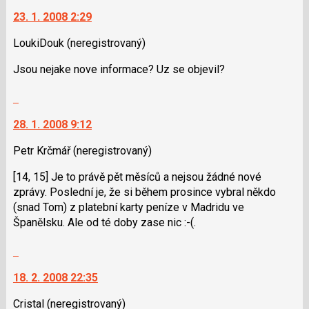
N
na
názor
pro
23. 1. 2008 2:29
další
následující
nový
LoukiDouk
(neregistrovaný)
a
názor.
P
K
Jsou nejake nove informace? Uz se objevil?
pro
navigaci
předchozí
lze
Skok
nový
použít
na
názor
i
28. 1. 2008 9:12
další
klávesy
nový
Petr Krčmář
(neregistrovaný)
N
názor.
pro
K
[14, 15] Je to právě pět měsíců a nejsou žádné nové
následující
navigaci
zprávy. Poslední je, že si během prosince vybral někdo
a
lze
(snad Tom) z platební karty peníze v Madridu ve
P
použít
Španělsku. Ale od té doby zase nic :-(.
pro
i
předchozí
klávesy
Skok
nový
N
na
názor
pro
18. 2. 2008 22:35
další
následující
nový
Cristal
(neregistrovaný)
a
názor.