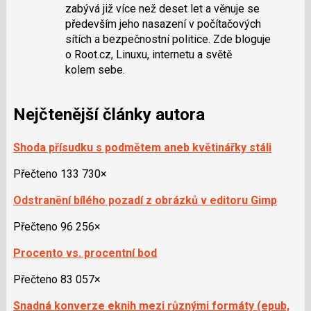
předchozí
zabývá již více než deset let a věnuje se
nový
především jeho nasazení v počítačových
názor
sítích a bezpečnostní politice. Zde bloguje
o Root.cz, Linuxu, internetu a světě
kolem sebe.
Nejčtenější články autora
Shoda přísudku s podmětem aneb květinářky stáli
Přečteno 133 730×
Odstranění bílého pozadí z obrázků v editoru Gimp
Přečteno 96 256×
Procento vs. procentní bod
Přečteno 83 057×
Snadná konverze eknih mezi různými formáty (epub,