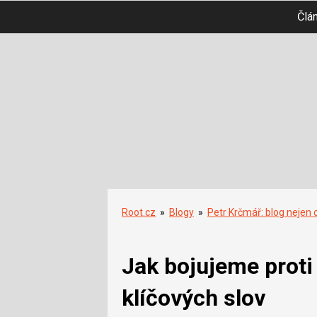
Člá
Root.cz
»
Blogy
»
Petr Krčmář: blog nejen 
Jak bojujeme prot
klíčových slov