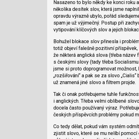
Nasazeno to bylo někdy ke konci roku 
několika desítek slov, která jsme naplni
opravdu výrazně ubylo, pořád sledujeme 
spam je už výjimečný. Postup při zachyc
vytipování klíčových slov a jejich blokac
Bohužel blokace slov přinesla i problé
totiž objeví falešně pozitivní příspěvek
že některá anglická slova (třeba název 
s českými slovy (tady třeba Socialismus
jsme si proto doprogramovat možnost, kt
„rozšiřování“ a pak se za slovo „Cialis“
už znamená jiné slovo a filtrem projde.
Tak či onak potřebujeme tuhle funkčnost 
i anglických. Třeba velmi oblíbené slovo
docela často používaný výraz. Potřebuj
českých příspěvcích problémy pokud m
Co tedy dělat, pokud vám systém odmítn
zjistit slovo, které se mu nelíbí pomo