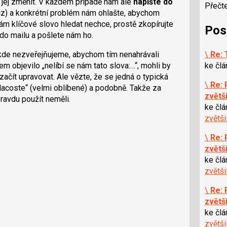
te jej změnit. V každém případě nám ale
napište do
Přečt
.cz) a konkrétní problém nám ohlašte, abychom
vám klíčové slovo hledat nechce, prostě zkopírujte
Pos
do mailu a pošlete nám ho.
ikde nezveřejňujeme, abychom tím nenahrávali
\
Re: 
objevilo „nelíbí se nám tato slova:…“, mohli by
ke čl
ačít upravovat. Ale vězte, že se jedná o typická
\
Re: 
 „lacoste“ (velmi oblíbené) a podobně. Takže za
zvětš
pravdu použít neměli.
ke čl
zvětš
\
Re: 
zvětš
ke čl
zvětš
\
Re: 
zvětš
ke čl
zvětš