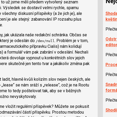
Nej
a to už jsme měli předem vytvořený seznam
li. Výsledek se dostavil velmi rychle, spamu
všechny diskusní příspěvky (a že jich je), ale
Shoda
ení je ale stejný: zabanování IP rozsahu plus
květin
e.
Přečt
my, jak ukázala naše redakční schránka. Občas se
Odstr
, který je odeslán do
. Problém je v tom,
/dev/null
edito
farmaceutického přípravku Cialis) nám kolidují
) a formulář vám pak zabrání v odeslání. Nechali
Přečt
erá dovoluje vypnout u konkrétních slov jejich
 bere skutečně jen tento tvar a jakákoliv změna pak
Proce
Přečt
ladit, hlavně kvůli kolizím slov nejen českých, ale
Snadn
 „lease“ se nám sráží s „release“, což je na Rootu
formá
eme to tedy poštelovat tak, aby se v běžných
ožno nevyskytovaly.
Přečt
e vložit regulérní příspěvek? Můžete se pokusit
Shodi
cí odmazávání částí příspěvku. Prostou metodou