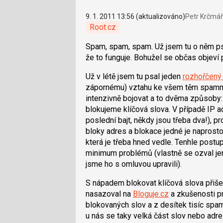
9. 1. 2011 13:56 (aktualizováno)
Petr Krčmář
Root.cz
Spam, spam, spam. Už jsem tu o něm ps
že to funguje. Bohužel se občas objeví
Už v létě jsem tu psal jeden
rozhořčený
zápornému) vztahu ke všem těm spamme
intenzivně bojovat a to dvěma způsoby:
blokujeme klíčová slova. V případě IP 
poslední bajt, někdy jsou třeba dva!), 
bloky adres a blokace jedné je naprosto
která je třeba hned vedle. Tenhle postup
minimum problémů (vlastně se ozval jen
jsme ho s omluvou upravili).
S nápadem blokovat klíčová slova přiš
nasazoval na
Bloguje.cz
a zkušenosti prý
blokovaných slov a z desítek tisíc spa
u nás se taky velká část slov nebo adre