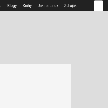
Hledat
e
Blogy
Knihy
Jak na Linux
Zdroják