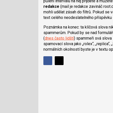
půlení intervalu na něj přijdete a může
redakce
(mail je redakce zavináč root
mohli udělat zásah do filtrů. Pokud se 
text celého neodeslatelného příspěvku 
Poznámka na konec: ta klíčová slova n
spammerům. Pokud by se nad formulářem 
(
dnes často lidští
) spammeři svá slova z
spamovací slova jako „rolex“, „replica“,
normálních okolností byste je v textu o
Sdílet
Sdílejte
Sdílejte
na
na
Facebooku
síti
X