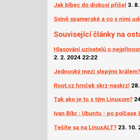
Jak blbec do diskusí přišel
3. 8
Svině spamerské a co s nimi u
Související články na ost
Hlasování uzivatelů o nejpřínos
2. 2. 2024 22:22
Jednooký mezi slepými králem
Root.cz hrnček skrz-naskrz!
28.
Tak ako je to s tým Linuxom?
24
Ivan Bíbr : Ubuntu - po polčase 
Tešíte sa na LinuxALT?
23. 10.