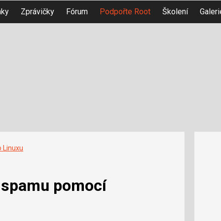
nky
Zprávičky
Fórum
Podpořte Root
Školení
Galeri
o Linuxu
i spamu pomocí