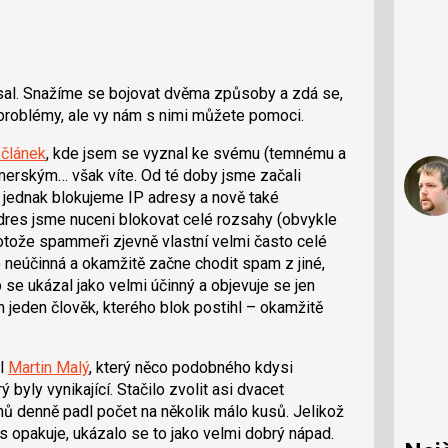
al. Snažíme se bojovat dvěma způsoby a zdá se,
 problémy, ale vy nám s nimi můžete pomoci.
 článek
, kde jsem se vyznal ke svému (temnému a
rským… však víte. Od té doby jsme začali
 jednak blokujeme IP adresy a nově také
adres jsme nuceni blokovat celé rozsahy (obvykle
protože spammeři zjevně vlastní velmi často celé
 neúčinná a okamžitě začne chodit spam z jiné,
 se ukázal jako velmi účinný a objevuje se jen
 jeden člověk, kterého blok postihl – okamžitě
el
Martin Malý
, který něco podobného kdysi
 byly vynikající. Stačilo zvolit asi dvacet
mů denně padl počet na několik málo kusů. Jelikož
s opakuje, ukázalo se to jako velmi dobrý nápad.