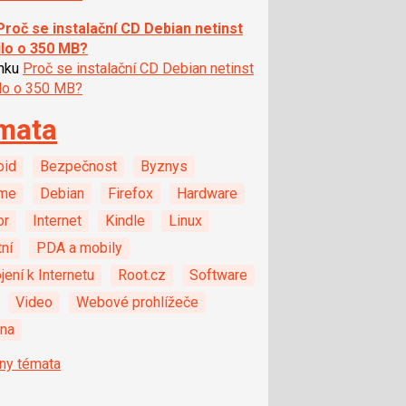
Proč se instalační CD Debian netinst
ilo o 350 MB?
ánku
Proč se instalační CD Debian netinst
ilo o 350 MB?
mata
oid
Bezpečnost
Byznys
me
Debian
Firefox
Hardware
or
Internet
Kindle
Linux
ní
PDA a mobily
jení k Internetu
Root.cz
Software
Video
Webové prohlížeče
ina
ny témata