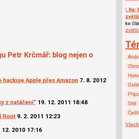
\
Re: 
zvětš
ke čl
zvětš
Té
gu Petr Krčmář: blog nejen o
Andr
Chro
Hum
se hackuje Apple přes Amazon
7. 8. 2012
Ostat
Připo
ky z natáčení“
19. 12. 2011 18:48
Sítě
Češt
í Root
9. 2. 2011 12:23
Všech
. 12. 2010 17:16