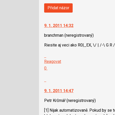
Přidat názor
9. 1. 2011 14:32
branchman
(neregistrovaný)
Riesite aj veci ako R0|_EX, \/ | /-\ G R 
Skok
na
Reagovat
další
Hodnotit:
0
nový
Výborně!
názor.
Nahlásit
K
moderátorům
navigaci
jako
9. 1. 2011 14:47
lze
SPAM
použít
Petr Krčmář
(neregistrovaný)
i
[1] Nijak automatizovaně. Pokud by se
klávesy