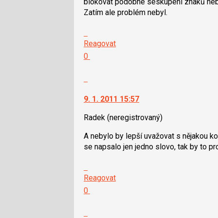
blokovat podobné seskupení znaků nebo 
N
Zatím ale problém nebyl.
pro
následující
Skok
a
na
Reagovat
P
další
Hodnotit:
0
pro
nový
Výborně!
předchozí
názor.
Nahlásit
nový
K
moderátorům
názor
navigaci
jako
9. 1. 2011 15:57
lze
SPAM
použít
Radek
(neregistrovaný)
i
A nebylo by lepší uvažovat s nějakou ko
klávesy
se napsalo jen jedno slovo, tak by to proš
N
pro
Skok
následující
na
Reagovat
a
další
Hodnotit:
0
P
nový
Výborně!
pro
názor.
Nahlásit
předchozí