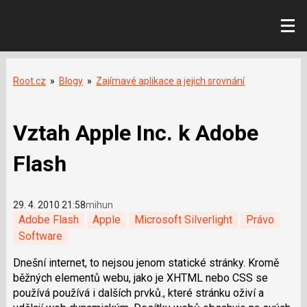
Root.cz
»
Blogy
»
Zajímavé aplikace a jejich srovnání
Vztah Apple Inc. k Adobe
Flash
29. 4. 2010 21:58
mihun
Adobe Flash
Apple
Microsoft Silverlight
Právo
Software
Dnešní internet, to nejsou jenom statické stránky. Kromě
běžných elementů webu, jako je XHTML nebo CSS se
používá používá i dalších prvků., které stránku oživí a