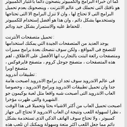
كما ان خبراء البرامج والكمبيوتر ينصحون دائما باعتبار الكمبيوتر
هو ناقتك التى تحملك فى عالم الانترنت ، وينصحونك بعدم تحميل
البرامج التى لا تحتاج لها ، وان لا تنزل البرامج الا التى تحتاجها
وتستخدمها بشكل دائم ، وان هذا هو أفضل إستخدام للكمبيوتر
للحفاظ عليه والاستمرار بشكل جيد ودائم .
تحميل متصفحات الأنترنت :
يوجد العديد من المتصفحات الجيدة التي يمكنك استخدامها
للتصفح فى المواقع ، ولكن سوف ننصحك بعدة برامج مميزات
ومتصفحات رائعة اثبتت بالتجارب انها الأفضل على الاطلاق ، اهم
هذه المتصفحات ، متصفح جوجل كروم ، متصفح فايرفوكس ،
متصفح اوبرا .
تطبيقات أندرويد :
فى عالم الاندرويد سوف تجد ان برامج الاندرويد اصبحت هامة
جدا وان تحميل تطبيقات الاندرويد وبرامج الاندرويد ، وخصوصا
العاب الاندرويد التى أصبحت شبه واقعا مثل لعبة بوكيمون جو
الشهيرة والتى ظهرت مؤخرا .
اصبحت تحميل العاب من أكثر الاشياء بحثا وتحميلا فى هذا الوقت
، نظرا لسهولة اللعب ونتيجة ان العاب الاندرويد لا تحتاج الى جهاز
كمبيوتر ، ولا تحتاج سوف الهاتف الذكي الذى تستخدمة بشكل
دائم مما جعل اللعب اكثر متعة وسهولة ويمكنك ان تلعب هذه