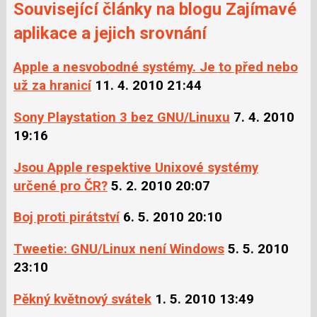
Sdílejte
Související články na blogu Zajímavé
na
na
Facebooku
aplikace a jejich srovnání
síti
X
Apple a nesvobodné systémy. Je to před nebo
už za hranicí
11. 4. 2010 21:44
Sony Playstation 3 bez GNU/Linuxu
7. 4. 2010
19:16
Jsou Apple respektive Unixové systémy
určené pro ČR?
5. 2. 2010 20:07
Boj proti pirátství
6. 5. 2010 20:10
Tweetie: GNU/Linux není Windows
5. 5. 2010
23:10
Pěkný květnový svátek
1. 5. 2010 13:49