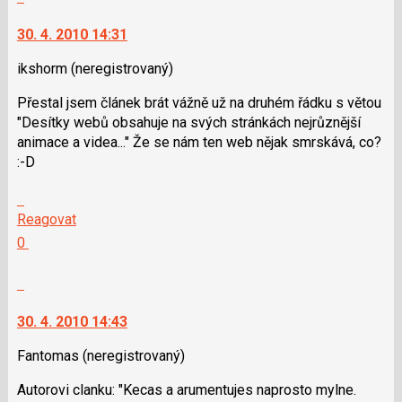
K
moderátorům
navigaci
jako
30. 4. 2010 14:31
lze
SPAM
použít
ikshorm
(neregistrovaný)
i
Přestal jsem článek brát vážně už na druhém řádku s větou
klávesy
"Desítky webů obsahuje na svých stránkách nejrůznější
N
animace a videa..." Že se nám ten web nějak smrskává, co?
pro
:-D
následující
a
Skok
P
na
Reagovat
pro
další
Hodnotit:
0
předchozí
nový
Výborně!
nový
názor.
Nahlásit
názor
K
moderátorům
navigaci
jako
30. 4. 2010 14:43
lze
SPAM
použít
Fantomas
(neregistrovaný)
i
Autorovi clanku: "Kecas a arumentujes naprosto mylne.
klávesy