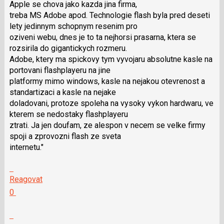
Apple se chova jako kazda jina firma,
N
treba MS Adobe apod. Technologie flash byla pred deseti
pro
lety jedinnym schopnym resenim pro
následující
oziveni webu, dnes je to ta nejhorsi prasarna, ktera se
a
rozsirila do gigantickych rozmeru.
P
Adobe, ktery ma spickovy tym vyvojaru absolutne kasle na
pro
portovani flashplayeru na jine
předchozí
platformy mimo windows, kasle na nejakou otevrenost a
nový
standartizaci a kasle na nejake
názor
doladovani, protoze spoleha na vysoky vykon hardwaru, ve
kterem se nedostaky flashplayeru
ztrati. Ja jen doufam, ze alespon v necem se velke firmy
spoji a zprovozni flash ze sveta
internetu."
Skok
na
Reagovat
další
Hodnotit:
0
nový
Výborně!
názor.
Nahlásit
K
moderátorům