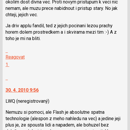
okolim dost divna vec. Proti novym pristupum k veci nic
nemam, ale muzu prece nabidnout i pristup stary. No jak
chteji, jejich vec.
Ja driv applu fandil, ted z jejich pocinani lezou prachy
horem dolem prostredkem a i skvirama mezi tim :-) A z
toho je mi na bliti.
Skok
na
Reagovat
další
Hodnotit:
1
nový
Výborně!
názor.
Nahlásit
K
moderátorům
navigaci
jako
30. 4. 2010 9:56
lze
SPAM
použít
LWQ
(neregistrovaný)
i
Nemuzu si pomoci, ale Flash je absolutne spatna
klávesy
technologie (alespon z meho nahledu na vec) a jedine jeji
N
plus je, ze spousta lidi a napadem, ale bohuzel bez
pro