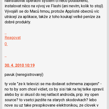
nainstalovat operační systém či něco podobného,
instalovat něco na vývoj ve Flashi (ani nevím, kolik to stojí).
Vývojáři se do Maců hrnou, protože Applisté obecnů víc
utrácejí za aplikace, takže z toho koukají velké peníze za
dobré produkty.
Skok
na
Reagovat
další
Hodnotit:
0
nový
Výborně!
názor.
Nahlásit
K
moderátorům
navigaci
jako
30. 4. 2010 10:19
lze
SPAM
použít
pavuk
(neregistrovaný)
i
ty vole "ze k televizi se ma dodavat schmema zapojeni" -
klávesy
no to by som chcel vidiet, co by sisi tak na tej telke opravil.
N
alebo by si skusil do nej natlacit androida, prip. iny open
pro
source? to vsetci jazdite na starych skodovkach? lebo
následující
nove su uz take prespikovane elektronikou, ze clovek v
a