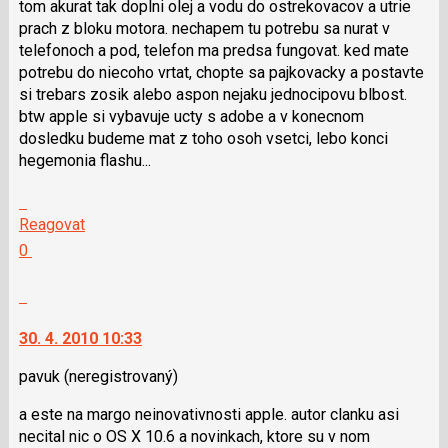
tom akurat tak doplni olej a vodu do ostrekovacov a utrie
P
prach z bloku motora. nechapem tu potrebu sa nurat v
pro
telefonoch a pod, telefon ma predsa fungovat. ked mate
předchozí
potrebu do niecoho vrtat, chopte sa pajkovacky a postavte
nový
si trebars zosik alebo aspon nejaku jednocipovu blbost.
názor
btw apple si vybavuje ucty s adobe a v konecnom
dosledku budeme mat z toho osoh vsetci, lebo konci
hegemonia flashu...
Skok
na
Reagovat
další
Hodnotit:
0
nový
Výborně!
názor.
Nahlásit
K
moderátorům
navigaci
jako
30. 4. 2010 10:33
lze
SPAM
použít
pavuk
(neregistrovaný)
i
a este na margo neinovativnosti apple. autor clanku asi
klávesy
necital nic o OS X 10.6 a novinkach, ktore su v nom
N