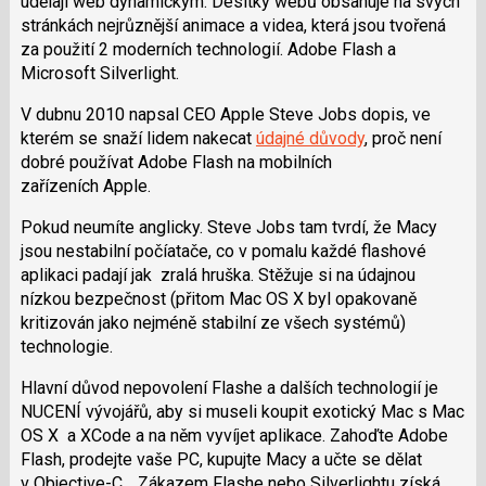
udělají web dynamickým. Desítky webů obsahuje na svých
stránkách nejrůznější animace a videa, která jsou tvořená
za použití 2 moderních technologií. Adobe Flash a
Microsoft Silverlight.
V dubnu 2010 napsal CEO Apple Steve Jobs dopis, ve
kterém se snaží lidem nakecat
údajné důvody
, proč není
dobré používat Adobe Flash na mobilních
zařízeních Apple.
Pokud neumíte anglicky. Steve Jobs tam tvrdí, že Macy
jsou nestabilní počíatače, co v pomalu každé flashové
aplikaci padají jak zralá hruška. Stěžuje si na údajnou
nízkou bezpečnost (přitom Mac OS X byl opakovaně
kritizován jako nejméně stabilní ze všech systémů)
technologie.
Hlavní důvod nepovolení Flashe a dalších technologií je
NUCENÍ vývojářů, aby si museli koupit exotický Mac s Mac
OS X a XCode a na něm vyvíjet aplikace. Zahoďte Adobe
Flash, prodejte vaše PC, kupujte Macy a učte se dělat
v Objective-C… Zákazem Flashe nebo Silverlightu získá