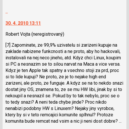
nový
Výborně!
názor.
Nahlásit
K
moderátorům
navigaci
jako
30. 4. 2010 13:11
lze
SPAM
použít
Robert Vojta
(neregistrovaný)
i
[7] Zapominate, ze 99,9% uzivatelu si zarizeni kupuje na
klávesy
zaklade nabizene funkcnosti a ne proto, aby ho hackovali,
N
instalovali na nej neco jineho, atd. Kdyz chci Linux, koupim
pro
si PC a nesnazim se to silou narvat na Maca a vice versa.
následující
Kdyz je ten Apple tak spatny a vsechno stoji za prd, proc
a
si to lide kupuji? Ne proto, ze je to nejake high end
P
zarizeni, ale proto, ze funguje. A kdyz se na to nekdo snazi
pro
dostat jiny OS, znamena to, ze se mu HW libi, jinak by si to
předchozí
nekoupil a nesnazil se. Pokud by to tak nebylo, proc se o
nový
to tedy snazi? A neni teda chybe jinde? Proc nikdo
názor
nenabizi podobny HW s Linuxem? Nejaky jiny vyrobce,
ktery by si v teto remcajici komunite splhnul? Protoze
komunita bude remcat nad vsim a nic ji neni dost dobre? ...