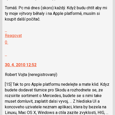
pro
Tomáš: Pc má dnes (skoro) každý. Když budu chtít aby mi
následující
ty moje výtvory běhaly i na Apple platformě, musím si
a
koupit další počítač.
P
pro
Skok
předchozí
na
Reagovat
nový
další
Hodnotit:
0
názor
nový
Výborně!
názor.
Nahlásit
K
moderátorům
navigaci
jako
30. 4. 2010 12:52
lze
SPAM
použít
Robert Vojta
(neregistrovaný)
i
[15] Tak to pro Apple platformu nedelejte a mate klid. Kdyz
klávesy
budete dodavat tlumice pro Skodu a rozhodnete se, ze
N
rozsirite sortiment o Mercedes, budete se s nimi take
pro
muset domluvit, zaplatit dalsi vyvoj, ... Z hlediska UI a
následující
koncoveho uzivatele neznam aplikaci, ktera by bezela na
a
Linuxu, Mac OS X, Windows a ctila zazite zvyklosti, HIG, ...
P