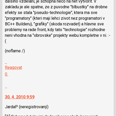
dalsiho vzdelani, je schopna neco na net vytvorit. V
následující
zakladu je ale spatne, ze z puvodne "blbustky" na drobne
a
efekty se stala "pseudo-technologie", ktera ma sve
P
"programatory" (kteri maji lehci zivot nez programatori v
pro
BC++ Builderu), "grafiky" (skoda rozvadet) a hlavne sve
předchozí
problemy na rade front, kdy tato "technologie" rozhodne
nový
neni vhodna na "obrovske" projekty webu kompletne v ni. :-
názor
(
(noflame /)
Skok
na
Reagovat
další
Hodnotit:
0
nový
Výborně!
názor.
Nahlásit
K
moderátorům
navigaci
jako
30. 4. 2010 9:59
lze
SPAM
použít
JardaP
(neregistrovaný)
i