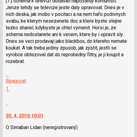
[7.] Schema k televizi dodavali naposledy komunisti.
klávesy
Jenze tehdy se televize jeste daly opravovat. Dnes je v
N
nich deska, jak mobo v pocitaci a na nem hafo podivnych
pro
svabu, ke kterym nesezenete doc a ktere byste stejne
následující
tezko shanel, kdybyste je chtel vymenit. Horsi je, ze
a
schema nedostanete ani k vecem, ktere by i opravit sly.
P
Dnes se veci prodavaji jako blackbox, do ktereho nemate
pro
koukat. A tak treba jediny zpusob, jak zjistit, jestli se
předchozí
vyrobce obtezoval dat do reprobedny filtry, je ji koupit a
nový
rozebrat.
názor
Skok
na
Reagovat
další
Hodnotit:
1
nový
Výborně!
názor.
Nahlásit
K
moderátorům
navigaci
jako
30. 4. 2010 10:01
lze
SPAM
použít
O Simaban Lidan
(neregistrovaný)
i