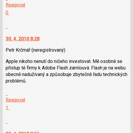
na
Reagovat
a
další
Hodnotit:
0
P
nový
Výborně!
pro
názor.
Nahlásit
předchozí
K
moderátorům
nový
navigaci
jako
30. 4. 2010 8:28
názor
lze
SPAM
použít
Petr Krčmář
(neregistrovaný)
i
Apple nikoho nenutí do ničeho investovat. Mě osobně se
klávesy
přístup té firmy k Adobe Flash zamlouvá. Flash je na webu
N
obecně nadužívaný a způsobuje zbytečně řadu technických
pro
problémů.
následující
a
Skok
P
na
Reagovat
pro
další
Hodnotit:
1
předchozí
nový
Výborně!
nový
názor.
Nahlásit
názor
K
moderátorům
navigaci
jako