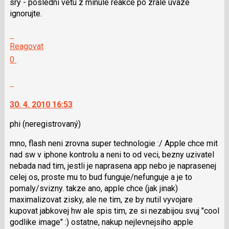
sry - posledni vetu z minule reakce po zrale uvaze
klávesy
ignorujte.
N
pro
Skok
následující
na
Reagovat
a
další
Hodnotit:
0
P
nový
Výborně!
pro
názor.
Nahlásit
předchozí
K
moderátorům
nový
navigaci
jako
30. 4. 2010 16:53
názor
lze
SPAM
použít
phi
(neregistrovaný)
i
mno, flash neni zrovna super technologie :/ Apple chce mit
klávesy
nad sw v iphone kontrolu a neni to od veci, bezny uzivatel
N
nebada nad tim, jestli je naprasena app nebo je naprasenej
pro
celej os, proste mu to bud funguje/nefunguje a je to
následující
pomaly/svizny. takze ano, apple chce (jak jinak)
a
maximalizovat zisky, ale ne tim, ze by nutil vyvojare
P
kupovat jabkovej hw ale spis tim, ze si nezabijou svuj "cool
pro
godlike image" :) ostatne, nakup nejlevnejsiho apple
předchozí