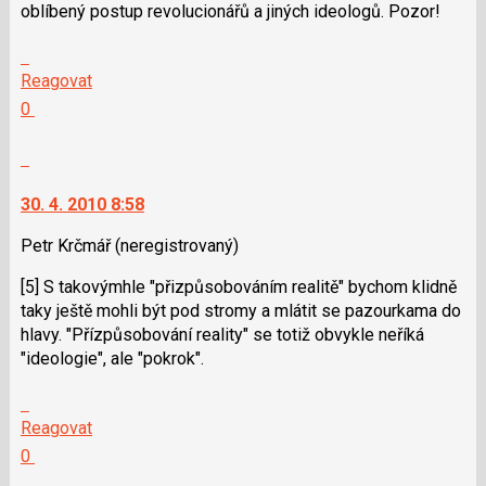
oblíbený postup revolucionářů a jiných ideologů. Pozor!
pro
následující
Skok
a
na
Reagovat
P
další
Hodnotit:
0
pro
nový
Výborně!
předchozí
názor.
Nahlásit
nový
K
moderátorům
názor
navigaci
jako
30. 4. 2010 8:58
lze
SPAM
použít
Petr Krčmář
(neregistrovaný)
i
[5] S takovýmhle "přizpůsobováním realitě" bychom klidně
klávesy
taky ještě mohli být pod stromy a mlátit se pazourkama do
N
hlavy. "Přízpůsobování reality" se totiž obvykle neříká
pro
"ideologie", ale "pokrok".
následující
a
Skok
P
na
Reagovat
pro
další
Hodnotit:
0
předchozí
nový
Výborně!
nový