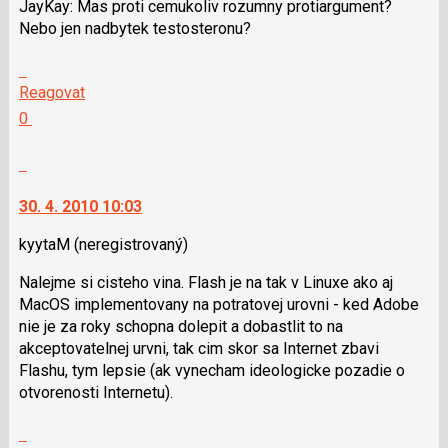
JayKay: Mas proti cemukoliv rozumny protiargument?
klávesy
Nebo jen nadbytek testosteronu?
N
pro
Skok
následující
na
Reagovat
a
další
Hodnotit:
0
P
nový
Výborně!
pro
názor.
Nahlásit
předchozí
K
moderátorům
nový
navigaci
jako
30. 4. 2010 10:03
názor
lze
SPAM
použít
kyytaM
(neregistrovaný)
i
Nalejme si cisteho vina. Flash je na tak v Linuxe ako aj
klávesy
MacOS implementovany na potratovej urovni - ked Adobe
N
nie je za roky schopna dolepit a dobastlit to na
pro
akceptovatelnej urvni, tak cim skor sa Internet zbavi
následující
Flashu, tym lepsie (ak vynecham ideologicke pozadie o
a
otvorenosti Internetu).
P
pro
Skok
předchozí