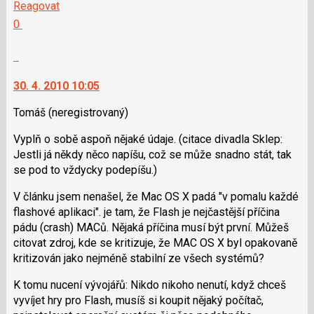
na
Reagovat
nový
další
Hodnotit:
0
názor
nový
Výborně!
názor.
Nahlásit
K
moderátorům
navigaci
jako
30. 4. 2010 10:05
lze
SPAM
použít
Tomáš
(neregistrovaný)
i
Vyplň o sobě aspoň nějaké údaje. (citace divadla Sklep:
klávesy
Jestli já někdy něco napíšu, což se může snadno stát, tak
N
se pod to vždycky podepíšu.)
pro
následující
V článku jsem nenašel, že Mac OS X padá "v pomalu každé
a
flashové aplikaci". je tam, že Flash je nejčastější příčina
P
pádu (crash) MACů. Nějaká příčina musí být první. Můžeš
pro
citovat zdroj, kde se kritizuje, že MAC OS X byl opakovaně
předchozí
kritizován jako nejméně stabilní ze všech systémů?
nový
názor
K tomu nucení vývojářů: Nikdo nikoho nenutí, když chceš
vyvíjet hry pro Flash, musíš si koupit nějaký počítač,