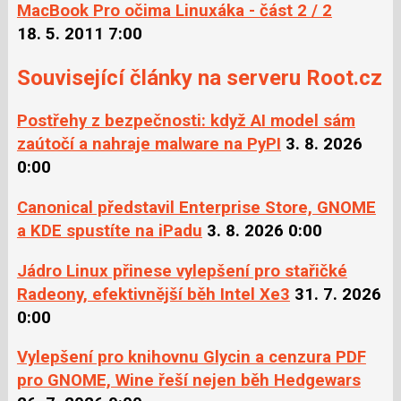
MacBook Pro očima Linuxáka - část 2 / 2
18. 5. 2011 7:00
Související články na serveru Root.cz
Postřehy z bezpečnosti: když AI model sám
zaútočí a nahraje malware na PyPI
3. 8. 2026
0:00
Canonical představil Enterprise Store, GNOME
a KDE spustíte na iPadu
3. 8. 2026 0:00
Jádro Linux přinese vylepšení pro stařičké
Radeony, efektivnější běh Intel Xe3
31. 7. 2026
0:00
Vylepšení pro knihovnu Glycin a cenzura PDF
pro GNOME, Wine řeší nejen běh Hedgewars