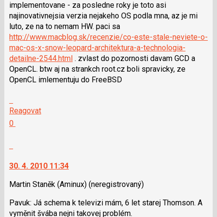
implementovane - za posledne roky je toto asi
pro
najinovativnejsia verzia nejakeho OS podla mna, az je mi
následující
luto, ze na to nemam HW. paci sa
a
http://www.macblog.sk/recenzie/co-este-stale-neviete-o-
P
mac-os-x-snow-leopard-architektura-a-technologia-
pro
detailne-2544.html
. zvlast do pozornosti davam GCD a
předchozí
OpenCL. btw aj na strankch root.cz boli spravicky, ze
nový
OpenCL imlementuju do FreeBSD
názor
Skok
na
Reagovat
další
Hodnotit:
0
nový
Výborně!
názor.
Nahlásit
K
moderátorům
navigaci
jako
30. 4. 2010 11:34
lze
SPAM
použít
Martin Staněk (Aminux)
(neregistrovaný)
i
Pavuk: Já schema k televizi mám, 6 let starej Thomson. A
klávesy
vyměnit švába nejni takovej problém.
N