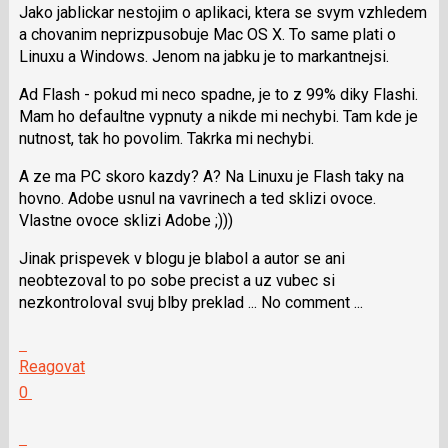
Jako jablickar nestojim o aplikaci, ktera se svym vzhledem
pro
a chovanim neprizpusobuje Mac OS X. To same plati o
předchozí
Linuxu a Windows. Jenom na jabku je to markantnejsi.
nový
názor
Ad Flash - pokud mi neco spadne, je to z 99% diky Flashi.
Mam ho defaultne vypnuty a nikde mi nechybi. Tam kde je
nutnost, tak ho povolim. Takrka mi nechybi.
A ze ma PC skoro kazdy? A? Na Linuxu je Flash taky na
hovno. Adobe usnul na vavrinech a ted sklizi ovoce.
Vlastne ovoce sklizi Adobe ;)))
Jinak prispevek v blogu je blabol a autor se ani
neobtezoval to po sobe precist a uz vubec si
nezkontroloval svuj blby preklad ... No comment ...
Skok
na
Reagovat
další
Hodnotit:
0
nový
Výborně!
názor.
Nahlásit