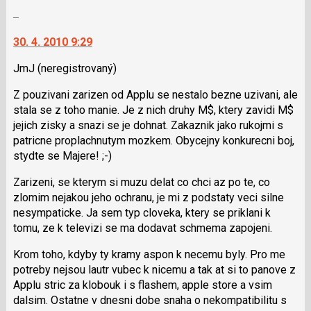
názor.
Nahlásit
názor
K
moderátorům
navigaci
jako
30. 4. 2010 9:29
lze
SPAM
použít
JmJ
(neregistrovaný)
i
Z pouzivani zarizen od Applu se nestalo bezne uzivani, ale
klávesy
stala se z toho manie. Je z nich druhy M$, ktery zavidi M$
N
jejich zisky a snazi se je dohnat. Zakaznik jako rukojmi s
pro
patricne proplachnutym mozkem. Obycejny konkurecni boj,
následující
stydte se Majere! ;-)
a
P
Zarizeni, se kterym si muzu delat co chci az po te, co
pro
zlomim nejakou jeho ochranu, je mi z podstaty veci silne
předchozí
nesympaticke. Ja sem typ cloveka, ktery se priklani k
nový
tomu, ze k televizi se ma dodavat schmema zapojeni.
názor
Krom toho, kdyby ty kramy aspon k necemu byly. Pro me
potreby nejsou lautr vubec k nicemu a tak at si to panove z
Applu stric za klobouk i s flashem, apple store a vsim
dalsim. Ostatne v dnesni dobe snaha o nekompatibilitu s