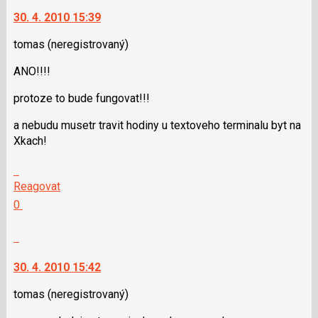
navigaci
jako
30. 4. 2010 15:39
lze
SPAM
použít
tomas
(neregistrovaný)
i
ANO!!!!
klávesy
N
protoze to bude fungovat!!!
pro
následující
a nebudu musetr travit hodiny u textoveho terminalu byt na
a
Xkach!
P
pro
Skok
předchozí
na
Reagovat
nový
další
Hodnotit:
0
názor
nový
Výborně!
názor.
Nahlásit
K
moderátorům
navigaci
jako
30. 4. 2010 15:42
lze
SPAM
použít
tomas
(neregistrovaný)
i