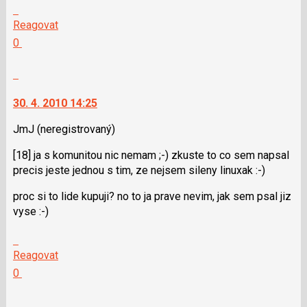
Skok
na
Reagovat
další
Hodnotit:
0
nový
Výborně!
názor.
Nahlásit
K
moderátorům
navigaci
jako
30. 4. 2010 14:25
lze
SPAM
použít
JmJ
(neregistrovaný)
i
[18] ja s komunitou nic nemam ;-) zkuste to co sem napsal
klávesy
precis jeste jednou s tim, ze nejsem sileny linuxak :-)
N
pro
proc si to lide kupuji? no to ja prave nevim, jak sem psal jiz
následující
vyse :-)
a
P
Skok
pro
na
Reagovat
předchozí
další
Hodnotit:
0
nový
nový
Výborně!
názor
názor.
Nahlásit