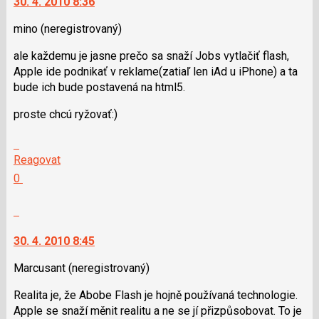
30. 4. 2010 8:36
lze
SPAM
použít
mino
(neregistrovaný)
i
ale každemu je jasne prečo sa snaží Jobs vytlačiť flash,
klávesy
Apple ide podnikať v reklame(zatiaľ len iAd u iPhone) a ta
N
bude ich bude postavená na html5.
pro
následující
proste chcú ryžovať:)
a
P
Skok
pro
na
Reagovat
předchozí
další
Hodnotit:
0
nový
nový
Výborně!
názor
názor.
Nahlásit
K
moderátorům
navigaci
jako
30. 4. 2010 8:45
lze
SPAM
použít
Marcusant
(neregistrovaný)
i
Realita je, že Abobe Flash je hojně používaná technologie.
klávesy
Apple se snaží měnit realitu a ne se jí přizpůsobovat. To je
N