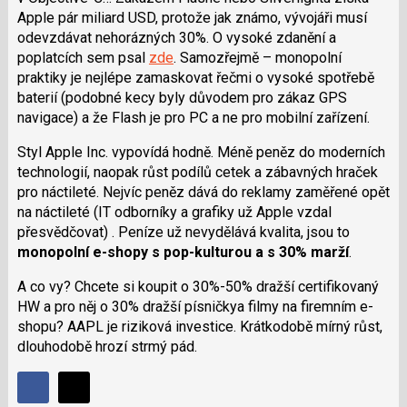
Apple pár miliard USD, protože jak známo, vývojáři musí
odevzdávat nehorázných 30%. O vysoké zdanění a
poplatcích sem psal
zde
. Samozřejmě – monopolní
praktiky je nejlépe zamaskovat řečmi o vysoké spotřebě
baterií (podobné kecy byly důvodem pro zákaz GPS
navigace) a že Flash je pro PC a ne pro mobilní zařízení.
Styl Apple Inc. vypovídá hodně. Méně peněz do moderních
technologií, naopak růst podílů cetek a zábavných hraček
pro náctileté. Nejvíc peněz dává do reklamy zaměřené opět
na náctileté (IT odborníky a grafiky už Apple vzdal
přesvědčovat) . Peníze už nevydělává kvalita, jsou to
monopolní e-shopy s pop-kulturou a s 30% marží
.
A co vy? Chcete si koupit o 30%-50% dražší certifikovaný
HW a pro něj o 30% dražší písničkya filmy na firemním e-
shopu? AAPL je riziková investice. Krátkodobě mírný růst,
dlouhodobě hrozí strmý pád.
Sdílet
Sdílejte