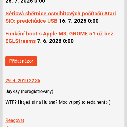
26. 7. 2026 0:00
Sériová sběrnice osmibitových počítačů Atari
SIO: předchůdce USB
16. 7. 2026 0:00
Funkční boot s Apple M3, GNOME 51 už bez
EGLStreams
7. 6. 2026 0:00
Přidat názor
29. 4. 2010 22:35
JayKay
(neregistrovaný)
WTF? Hraješ si na Hulána? Moc vtipný to teda není :-(
Skok
na
Reagovat
další
Hodnotit: