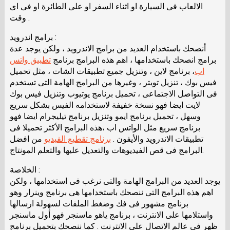
الالعاب فى السيارة او اثناء السفر او على الطائرة او فى اى
وقت .
برامج اندرويد :
أنصحك باستخدام العديد من برامج الاندرويد ، ولكن يوجد عدة
برامج انصحك باستخدامها ، اهم هذه البرامج برنامج
تطبيق واتس
اب
، برنامج لاين ، وتنزيل جميع تطبيقات الشات ، مثل تحميل
فيس بوك ، تنزيل تويتر ، وغيرها من البرامج الهامة التى تستخدم
فى التواصل الاجتماعى ، تحميل برنامج يوتيوب وتنزيل فيس بوك
لايت ايضا فهو نسخة خفيفة لاستخدامه الفيس بشكل سريع
وسهل ، تحميل برنامج ايمو وتنزيل برنامج تيليجرام ايضا فهو
برنامج سريع مثل الواتس اب ،هذه البرامج الأكثر تحميلا فى
تطبيقات الاندرويد والأيفون .
برنامج تقطيع الفيديو
من افضل
البرامج فى قص الفيديوهات والتعديل عليها والتعلم المونتاج.
الخلاصة :
يوجد العديد من البرامج الهامة والتى نرغب فى استخدامها ، ولكن
اهم هذه البرامج التى ننصحك باستخدامها هى برنامج وينرار وهو
برنامج مشهور فى فك وضغط الملفات لسهولة ارسالها
واستلامها على الانترنت ، برنامج ياهو ماسنجر فهو أول ماسنجر
ظهر فى عالم الاتصال على الانترنت . كما ننصحك بتحميل برنامج