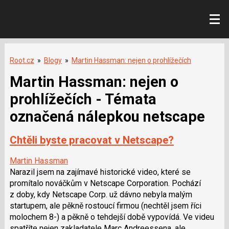
Root.cz
»
Blogy
»
Martin Hassman: nejen o prohlížečích
Martin Hassman: nejen o
prohlížečích - Témata
označená nálepkou netscape
Chtěli byste pracovat v Netscape?
Martin Hassman
Narazil jsem na zajímavé historické video, které se
promítalo nováčkům v Netscape Corporation. Pochází
z doby, kdy Netscape Corp. už dávno nebyla malým
startupem, ale pěkně rostoucí firmou (nechtěl jsem říci
molochem 8-) a pěkně o tehdejší době vypovídá. Ve videu
spatříte nejen zakladatele Marc Andreessena, ale