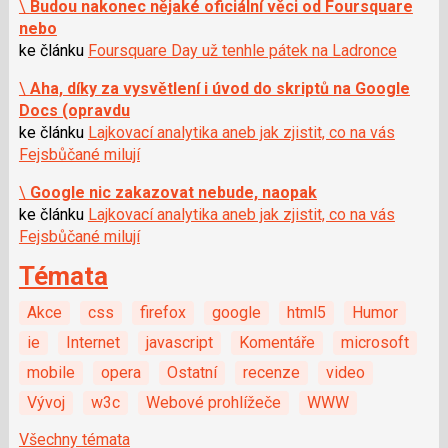
\
Budou nakonec nějaké oficiální věci od Foursquare
nebo
ke článku
Foursquare Day už tenhle pátek na Ladronce
\
Aha, díky za vysvětlení i úvod do skriptů na Google
Docs (opravdu
ke článku
Lajkovací analytika aneb jak zjistit, co na vás
Fejsbůčané milují
\
Google nic zakazovat nebude, naopak
ke článku
Lajkovací analytika aneb jak zjistit, co na vás
Fejsbůčané milují
Témata
Akce
css
firefox
google
html5
Humor
ie
Internet
javascript
Komentáře
microsoft
mobile
opera
Ostatní
recenze
video
Vývoj
w3c
Webové prohlížeče
WWW
Všechny témata