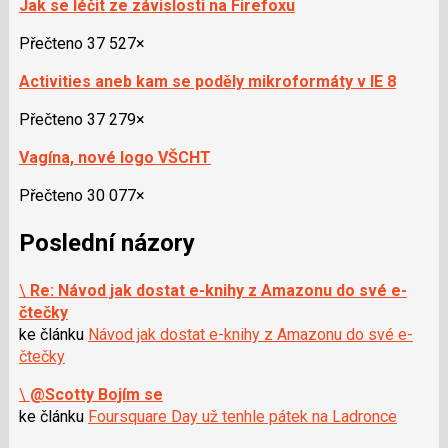
Jak se léčit ze závislosti na Firefoxu
Přečteno 37 527×
Activities aneb kam se poděly mikroformáty v IE 8
Přečteno 37 279×
Vagína, nové logo VŠCHT
Přečteno 30 077×
Poslední názory
\
Re: Návod jak dostat e-knihy z Amazonu do své e-
čtečky
ke článku
Návod jak dostat e-knihy z Amazonu do své e-
čtečky
\
@Scotty Bojím se
ke článku
Foursquare Day už tenhle pátek na Ladronce