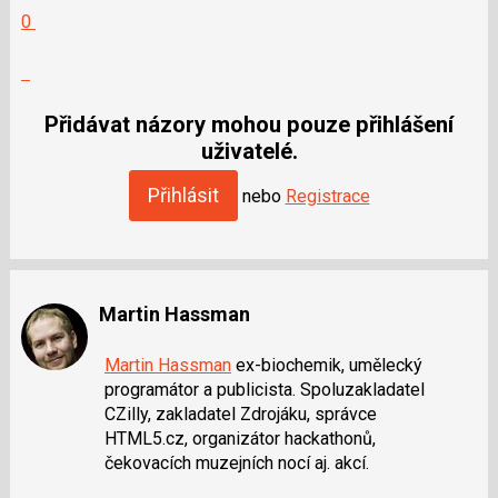
Hodnotit:
0
Výborně!
Nahlásit
moderátorům
jako
Přidávat názory mohou pouze přihlášení
SPAM
uživatelé.
Přihlásit
nebo
Registrace
Martin Hassman
Martin Hassman
ex-biochemik, umělecký
programátor a publicista. Spoluzakladatel
CZilly, zakladatel Zdrojáku, správce
HTML5.cz, organizátor hackathonů,
čekovacích muzejních nocí aj. akcí.