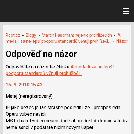
Root.cz
»
Blogy
»
Martin Hassman: nejen o prohlížečích
»
A
medaili za nejlepší podporu standardů věnuji prohlížeči...
»
Názor
Odpověď na názor
Odpovídáte na názor ke článku
A medaili za nejlepší
podporu standardů věnuji prohlížeči...
.
15. 9. 2010 15:42
Matej
(neregistrovaný)
IE jako bezec je tak strasne posledni, ze i predposledni
Operu vubec nevidi.
MS bohuzel vubec neumi dodelat produkt do konce a tudiz
nema sanci v podstate nicim novym uspet.