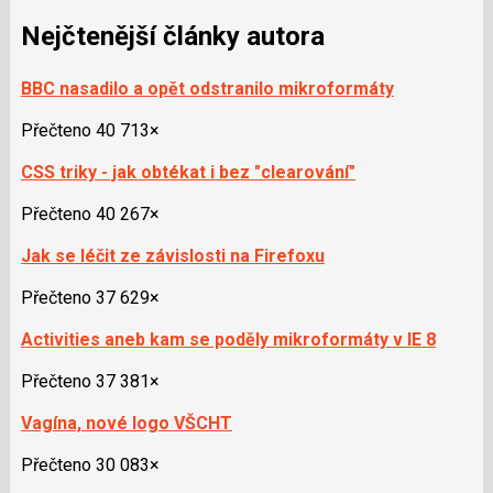
Nejčtenější články autora
BBC nasadilo a opět odstranilo mikroformáty
Přečteno 40 713×
CSS triky - jak obtékat i bez "clearování"
Přečteno 40 267×
Jak se léčit ze závislosti na Firefoxu
Přečteno 37 629×
Activities aneb kam se poděly mikroformáty v IE 8
Přečteno 37 381×
Vagína, nové logo VŠCHT
Přečteno 30 083×