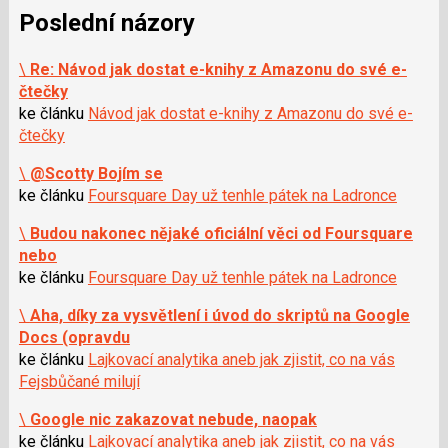
Poslední názory
\
Re: Návod jak dostat e-knihy z Amazonu do své e-
čtečky
ke článku
Návod jak dostat e-knihy z Amazonu do své e-
čtečky
\
@Scotty Bojím se
ke článku
Foursquare Day už tenhle pátek na Ladronce
\
Budou nakonec nějaké oficiální věci od Foursquare
nebo
ke článku
Foursquare Day už tenhle pátek na Ladronce
\
Aha, díky za vysvětlení i úvod do skriptů na Google
Docs (opravdu
ke článku
Lajkovací analytika aneb jak zjistit, co na vás
Fejsbůčané milují
\
Google nic zakazovat nebude, naopak
ke článku
Lajkovací analytika aneb jak zjistit, co na vás