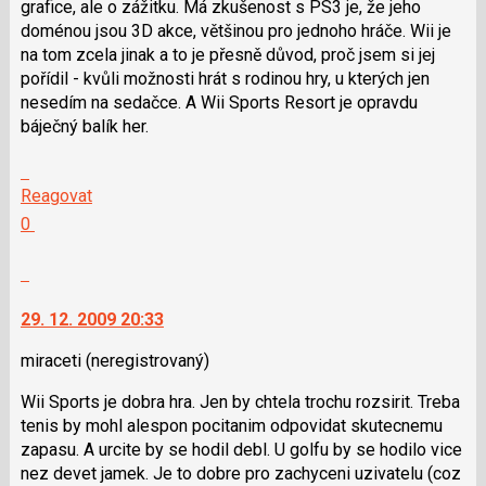
grafice, ale o zážitku. Má zkušenost s PS3 je, že jeho
N
doménou jsou 3D akce, většinou pro jednoho hráče. Wii je
pro
na tom zcela jinak a to je přesně důvod, proč jsem si jej
následující
pořídil - kvůli možnosti hrát s rodinou hry, u kterých jen
a
nesedím na sedačce. A Wii Sports Resort je opravdu
P
báječný balík her.
pro
předchozí
Skok
nový
na
Reagovat
názor
další
Hodnotit:
0
nový
Výborně!
názor.
Nahlásit
K
moderátorům
navigaci
jako
29. 12. 2009 20:33
lze
SPAM
použít
miraceti
(neregistrovaný)
i
Wii Sports je dobra hra. Jen by chtela trochu rozsirit. Treba
klávesy
tenis by mohl alespon pocitanim odpovidat skutecnemu
N
zapasu. A urcite by se hodil debl. U golfu by se hodilo vice
pro
nez devet jamek. Je to dobre pro zachyceni uzivatelu (coz
následující