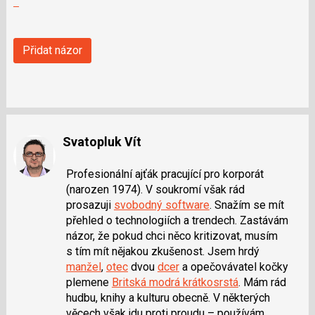
moderátorům
jako
SPAM
Přidat názor
Svatopluk Vít
Profesionální ajťák pracující pro korporát
(narozen 1974). V soukromí však rád
prosazuji
svobodný software
. Snažím se mít
přehled o technologiích a trendech. Zastávám
názor, že pokud chci něco kritizovat, musím
s tím mít nějakou zkušenost. Jsem hrdý
manžel
,
otec
dvou
dcer
a opečovávatel kočky
plemene
Britská modrá krátkosrstá
. Mám rád
hudbu, knihy a kulturu obecně. V některých
věcech však jdu proti proudu – používám