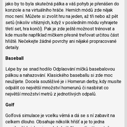
jako by to byla skutečná pálka a váš pohyb je přenášen do
konzole a na virtuálního hráče. Herních módů zde nějak
moc není. Můžete si zvolit hru na jeden, až tři nebo až pět
setů (nikoliv vítězných, když v posledním módu vyhrajete
třetí set, hra končí). Pak je zde ještě možnost trénovat a
kde musíte například míčkem přesně trefovat určitou část
hřiště. Nečekejte žádné povrchy ani nějaké propracované
detaily.
Baseball
Lépe by se snad hodilo Odplaování míčků basebalovou
pálkou a nahazování. Klasického baseballu si zde moc
neužijete. Docela soutěživé je i Homerun derby, kdy musíte
odpálit co největší množství homerunů či nasbírat co
největší množství metrů z jednotlivých odpalů.
Golf
Golfová simulace je vcelku věrná a dá se s ní zabavit na
celkem dlouho. Obsahuje několik hřišť a je to jedna