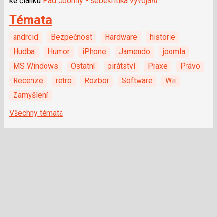
ke článku
Pád Joomly - sebekritika vývojářů
Témata
android
Bezpečnost
Hardware
historie
Hudba
Humor
iPhone
Jamendo
joomla
MS Windows
Ostatní
pirátství
Praxe
Právo
Recenze
retro
Rozbor
Software
Wii
Zamyšlení
Všechny témata