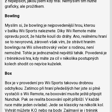
z nejlepších, jakou jsem kdy hrál. Nemyslím tím nutně
graficky, ale prožitkem.
Bowling
Myslím si, že bowling je nejpovedenější hrou, kterou
v balíku Wii Sports naleznete. Díky Wii Remote máte
opravdu pocit, že házíte koulí do dráhy. Ano, reálnému hraní
se to nevyrovná, zároveň však vím, že strávit hraním
bowlingu na Wii silvestrovský večer s rodinou, není
nemožné. Tohle je jednoznačně největší tahák. Povedená je
i tréninková hra, kdy máte za cíl v několika postupných
kolech shodit co nejvíce kuželek.
Box
Box je v provedení pro Wii Sports takovou drobnou
odchylkou. Zatímco při hraní předešlých her jste si plně
vystačili s Wii Remote, na boxování musíte ještě připojit
Nunchuk. Pak se realita boxování opět přiblíží. V každé
ruce máte jeden ovladač. Jede se klasicky na několik kol.
Vyhrát můžete K.O. nebo na body. Zajímavý je i trénink