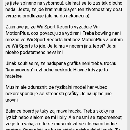
je jiste splneno na vybornou), ale hrat se to zas tak dlouho
a
neda. Jeste, ze jde hrat multiplayer, ten zivotnost hry dost
P
vyrazne prodluzuje (ale ne do nekonecna).
pro
předchozí
Zajimave je, ze Wii Sport Resorts vyzaduje Wii
nový
MotionPlus, coz povazuju za vydirani. Treba bowling neni
názor
mozno ve Wii Sport Resorts hrat bez MotionPlus a pritom
ve Wii Sports to jde. Je ta hra v necem jina, lepsi? Ja si
niceho podstatneho nevsiml.
Jinak souhlasim, ze nadupana grafika neni treba, trochu
"komixovosti" rozhodne neskodi. Hlavne kdyz je to
hratelne.
Musim ale zduraznit, ze fyzikalni model her vubec
nekoresponduje se strohosti grafiky. Je na uplne jine
urovni.
Balance board je taky zajimava hracka. Treba skoky na
lyzich nebo slalom se mi libily. Ale nesmi se zapomenout,
ze je to i vaha, a o te se musi mluvit se slecnami hodne