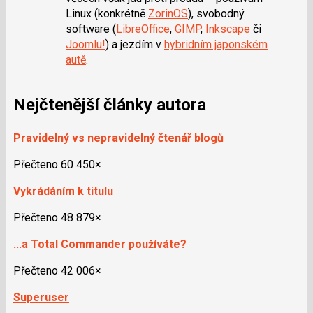
Linux (konkrétně
ZorinOS
), svobodný
software (
LibreOffice
,
GIMP
,
Inkscape
či
Joomlu!
) a jezdím v
hybridním japonském
autě
.
Nejčtenější články autora
Pravidelný vs nepravidelný čtenář blogů
Přečteno 60 450×
Vykrádáním k titulu
Přečteno 48 879×
...a Total Commander používáte?
Přečteno 42 006×
Superuser