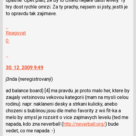
opatrne. Opet plati, ze by to chtelo nejake dalsi levely. Ty
hry dost rychle omrzi. Za ty prachy, nejsem si jisty, jestli je
to opravdu tak zajimave.
Skok
na
Reagovat
další
Hodnotit:
0
nový
Výborně!
názor.
Nahlásit
K
moderátorům
navigaci
jako
30. 12. 2009 9:49
lze
SPAM
použít
j3nda
(neregistrovaný)
i
ad balance board) [4] ma pravdu. je proto malo her, ktere by
klávesy
zaujaly vetsinovou vekovou kategorii (mam na mysli celou
N
rodinu). napr: naklaneni desky a strkani kulicky, anebo
pro
chozeni s bublinou jsou dle meho favority z wii fit-ka a
následující
melo by smysl je rozsirit o vice zajimavych levelu (ted me
a
napada, kdo zna neverball (
http://neverball.org/
) bude
P
vedet, co me napada :-)
pro