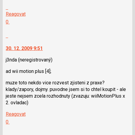
předchozí
Skok
nový
na
Reagovat
názor
další
Hodnotit:
0
nový
Výborně!
názor.
Nahlásit
K
moderátorům
navigaci
jako
30. 12. 2009 9:51
lze
SPAM
použít
j3nda
(neregistrovaný)
i
ad wii motion plus [4];
klávesy
N
muze toto nekdo vice rozvest zjisteni z praxe?
pro
klady/zapory, dojmy. puvodne jsem si to chtel koupit - ale
následující
jeste nejsem zcela rozhodnuty (zvazuju: wiiMotionPlus x
a
2. ovladac)
P
pro
Reagovat
předchozí
Hodnotit:
0
nový
Výborně!
názor
Nahlásit