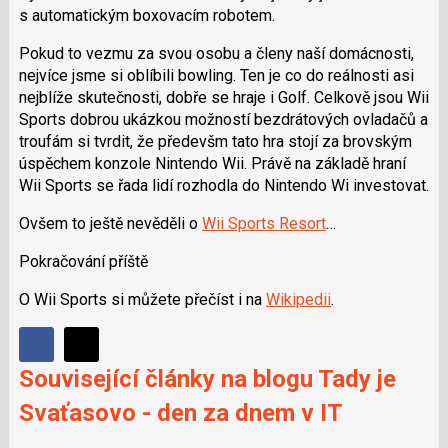
s automatickým boxovacím robotem.
Pokud to vezmu za svou osobu a členy naší domácnosti,
nejvíce jsme si oblíbili bowling. Ten je co do reálnosti asi
nejblíže skutečnosti, dobře se hraje i Golf. Celkově jsou Wii
Sports dobrou ukázkou možností bezdrátových ovladačů a
troufám si tvrdit, že předevšm tato hra stojí za brovským
úspěchem konzole Nintendo Wii. Právě na základě hraní
Wii Sports se řada lidí rozhodla do Nintendo Wi investovat.
Ovšem to ještě nevěděli o
Wii Sports Resort
…
Pokračování příště
O Wii Sports si můžete přečíst i na
Wikipedii
.
Sdílet
Sdílejte
Sdílejte
Související články na blogu Tady je
na
na
Facebooku
Svaťasovo - den za dnem v IT
síti
X