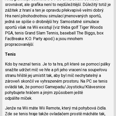
srovnávat, ale grafika není to nejdůležitější. Důležitý totiž je
zážitek z hraní a ten je opravdu překvapivě velmi dobrý.
Hra není plnohodnotnou simulací jmenovaných sportů,
jedná se spíše o drobnější hry. Samostatné simulace
sportů však na Wii existují (viz třeba golf Tiger Woods
PGA, tenis Grand Slam Tennis, baseball The Biggs, box
FacBreake K.O. Party apod.) a jsou mnohem
propracovanější.
Tenis
Kdo by neznal tenis. Je to ta hra, při které se pomocí pálky
snažíte udržet míč ve hře a při jeho vracení na soupeřovu
stranu hřiště jej umístit tak, aby byl míč nechytatelný a
zároveň skončil ve vyhrazeném prostoru. Na PC se tenis
ovládá tak, že pomocí Gamepadu/Joysticku/Klávesnice
pohybujete hráčem a jiným způsobem ještě
odpálíte míček.
Jenže na Wii máte Wii Remote, který má pohybová čidla.
Zde se tenis hraje takže ovladačem prostě mácháte tak,