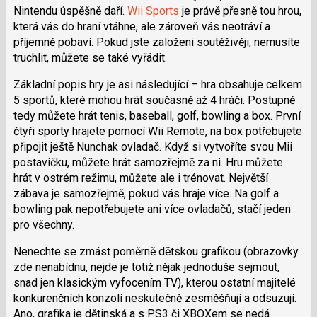
Nintendu úspěšně daří.
Wii Sports
je právě přesně tou hrou,
která vás do hraní vtáhne, ale zároveň vás neotráví a
příjemně pobaví. Pokud jste založeni soutěživěji, nemusíte
truchlit, můžete se také vyřádit.
Základní popis hry je asi následující – hra obsahuje celkem
5 sportů, které mohou hrát současně až 4 hráči. Postupně
tedy můžete hrát tenis, baseball, golf, bowling a box. První
čtyři sporty hrajete pomocí Wii Remote, na box potřebujete
připojit ještě Nunchak ovladač. Když si vytvoříte svou Mii
postavičku, můžete hrát samozřejmě za ni. Hru můžete
hrát v ostrém režimu, můžete ale i trénovat. Největší
zábava je samozřejmě, pokud vás hraje více. Na golf a
bowling pak nepotřebujete ani více ovladačů, stačí jeden
pro všechny.
Nenechte se zmást poměrně dětskou grafikou (obrazovky
zde nenabídnu, nejde je totiž nějak jednoduše sejmout,
snad jen klasickým vyfocením TV), kterou ostatní majitelé
konkurenčních konzolí neskutečně zesměšňují a odsuzují.
Ano, grafika je dětinská a s PS3 či XBOXem se nedá