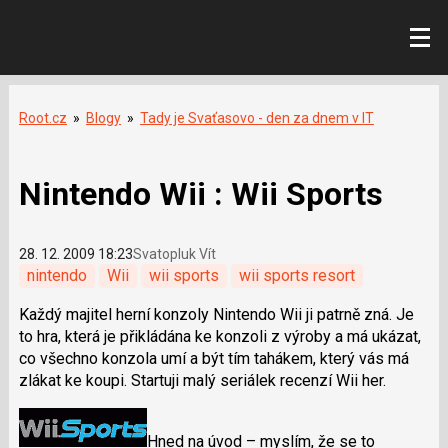
Root.cz
»
Blogy
»
Tady je Svaťasovo - den za dnem v IT
Nintendo Wii : Wii Sports
28. 12. 2009 18:23
Svatopluk Vít
nintendo
Wii
wii sports
wii sports resort
Každý majitel herní konzoly Nintendo Wii ji patrně zná. Je
to hra, která je přikládána ke konzoli z výroby a má ukázat,
co všechno konzola umí a být tím tahákem, který vás má
zlákat ke koupi. Startuji malý seriálek recenzí Wii her.
Hned na úvod – myslím, že se to