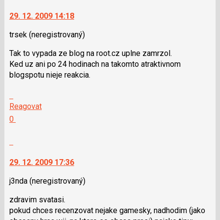
29. 12. 2009 14:18
trsek
(neregistrovaný)
Tak to vypada ze blog na root.cz uplne zamrzol.
Ked uz ani po 24 hodinach na takomto atraktivnom
blogspotu nieje reakcia.
Skok
na
Reagovat
další
Hodnotit:
0
nový
Výborně!
názor.
Nahlásit
K
moderátorům
navigaci
jako
29. 12. 2009 17:36
lze
SPAM
použít
j3nda
(neregistrovaný)
i
zdravim svatasi.
klávesy
pokud chces recenzovat nejake gamesky, nadhodim (jako
N