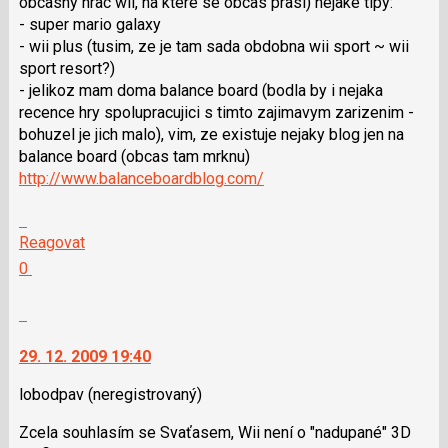
obcasny hrac wii, na ktere se obcas prasi) nejake tipy:
pro
- super mario galaxy
následující
- wii plus (tusim, ze je tam sada obdobna wii sport ~ wii
a
sport resort?)
P
- jelikoz mam doma balance board (bodla by i nejaka
pro
recence hry spolupracujici s timto zajimavym zarizenim -
předchozí
bohuzel je jich malo), vim, ze existuje nejaky blog jen na
nový
balance board (obcas tam mrknu)
názor
http://www.balanceboardblog.com/
Skok
na
Reagovat
další
Hodnotit:
0
nový
Výborně!
názor.
Nahlásit
K
moderátorům
navigaci
jako
29. 12. 2009 19:40
lze
SPAM
použít
lobodpav
(neregistrovaný)
i
Zcela souhlasím se Svaťasem, Wii není o "nadupané" 3D
klávesy