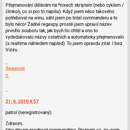
Přejmenování dělávám na *nixech skriptem (nebo cyklem /
klávesy
čímkoli, co si pro to napíšu). Když jsem něco takového
N
potřeboval na winu, sáhl jsem po total commanderu a to
pro
bylo něco! Žádné regexpy, prostě jsem upravil název
následující
prvního souboru tak, jak bych ho chtěl a ono to
a
vydedukovalo názvy ostatních a automaticky přejmenovalo
P
(s realtime náhledem napřed). To jsem opravdu zíral. I bez
pro
Vizíru.
předchozí
nový
Skok
názor
na
Reagovat
další
Hodnotit:
0
nový
Výborně!
názor.
Nahlásit
K
moderátorům
navigaci
jako
21. 6. 2010 4:57
lze
SPAM
použít
patrol
(neregistrovaný)
i
Zdravim,
klávesy
taky davam prednost commandline. Priznam se, ze jsem