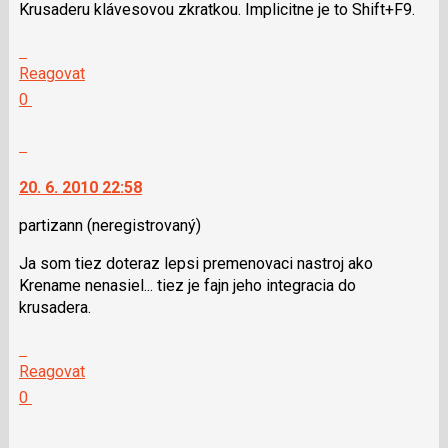
Krusaderu klávesovou zkratkou. Implicitne je to Shift+F9.
N
pro
Skok
následující
na
Reagovat
a
další
Hodnotit:
0
P
nový
Výborně!
pro
názor.
Nahlásit
předchozí
K
moderátorům
nový
navigaci
jako
20. 6. 2010 22:58
názor
lze
SPAM
použít
partizann
(neregistrovaný)
i
Ja som tiez doteraz lepsi premenovaci nastroj ako
klávesy
Krename nenasiel... tiez je fajn jeho integracia do
N
krusadera.
pro
následující
Skok
a
na
Reagovat
P
další
Hodnotit:
0
pro
nový
Výborně!
předchozí
názor.
Nahlásit
nový