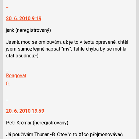
názor.
Nahlásit
nový
K
moderátorům
názor
navigaci
jako
20. 6. 2010 9:19
lze
SPAM
použít
jank
(neregistrovaný)
i
Jasně, moc se omlouvám, už je to v textu opravené, chtěl
klávesy
jsem samozřejmě napsat "mv". Tahle chyba by se mohla
N
stát osudnou:-)
pro
následující
Skok
a
na
Reagovat
P
další
Hodnotit:
0
pro
nový
Výborně!
předchozí
názor.
Nahlásit
nový
K
moderátorům
názor
navigaci
jako
20. 6. 2010 19:59
lze
SPAM
použít
Petr Krčmář
(neregistrovaný)
i
Já používám Thunar -B. Otevře to Xfce přejmenovávač.
klávesy