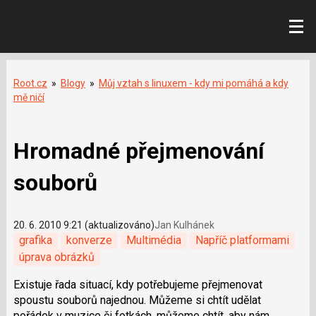
Root.cz
»
Blogy
»
Můj vztah s linuxem - kdy mi pomáhá a kdy
mě ničí
Hromadné přejmenování
souborů
20. 6. 2010 9:21 (aktualizováno)
Jan Kulhánek
grafika
konverze
Multimédia
Napříč platformami
úprava obrázků
Existuje řada situací, kdy potřebujeme přejmenovat
spoustu souborů najednou. Můžeme si chtít udělat
pořádek v muzice či fotkách, můžeme chtít, aby nám