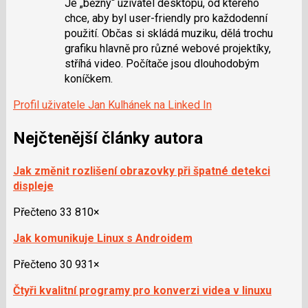
Je „běžný“ uživatel desktopu, od kterého
chce, aby byl user-friendly pro každodenní
použití. Občas si skládá muziku, dělá trochu
grafiku hlavně pro různé webové projektíky,
stříhá video. Počítače jsou dlouhodobým
koníčkem.
Profil uživatele Jan Kulhánek na Linked In
Nejčtenější články autora
Jak změnit rozlišení obrazovky při špatné detekci
displeje
Přečteno 33 810×
Jak komunikuje Linux s Androidem
Přečteno 30 931×
Čtyři kvalitní programy pro konverzi videa v linuxu