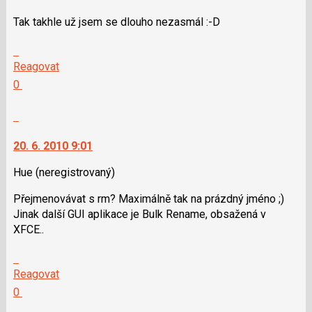
následující
Tak takhle už jsem se dlouho nezasmál :-D
a
P
Skok
pro
na
Reagovat
předchozí
další
Hodnotit:
0
nový
nový
Výborně!
názor
názor.
Nahlásit
K
moderátorům
navigaci
jako
20. 6. 2010 9:01
lze
SPAM
použít
Hue
(neregistrovaný)
i
Přejmenovávat s rm? Maximálně tak na prázdný jméno ;)
klávesy
Jinak další GUI aplikace je Bulk Rename, obsažená v
N
XFCE..
pro
následující
Skok
a
na
Reagovat
P
další
Hodnotit:
0
pro
nový
Výborně!
předchozí