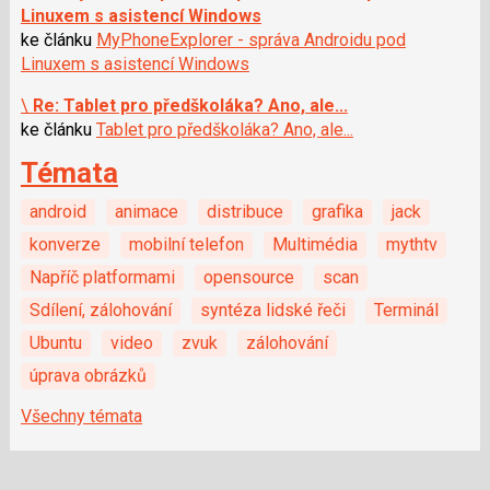
Linuxem s asistencí Windows
ke článku
MyPhoneExplorer - správa Androidu pod
Linuxem s asistencí Windows
\
Re: Tablet pro předškoláka? Ano, ale...
ke článku
Tablet pro předškoláka? Ano, ale...
Témata
android
animace
distribuce
grafika
jack
konverze
mobilní telefon
Multimédia
mythtv
Napříč platformami
opensource
scan
Sdílení, zálohování
syntéza lidské řeči
Terminál
Ubuntu
video
zvuk
zálohování
úprava obrázků
Všechny témata