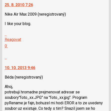
navigaci
jako
25. 8. 2010 7:26
názor
lze
SPAM
použít
Nike Air Max 2009
(neregistrovaný)
i
I like your blog.
klávesy
N
Skok
pro
na
Reagovat
následující
další
Hodnotit:
0
a
nový
Výborně!
P
názor.
Nahlásit
pro
K
moderátorům
předchozí
navigaci
jako
10. 10. 2013 9:46
nový
lze
SPAM
názor
použít
Béda
(neregistrovaný)
i
Ahoj,
klávesy
potrebuji hromadne prejmenovat adresar se
N
soubory"foto_xx­.JPG" na "foto_xx.jpg". Program
pro
pyRename je fajn, bohuzel mi hodi EROR a to ze uvedeny
následující
soubor uz existuje. Co tedy s tim? Snazil jsem se ho
a