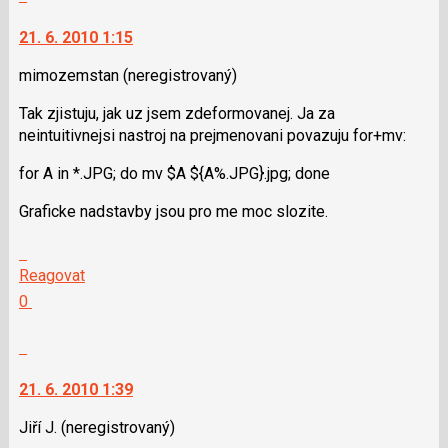
K
moderátorům
názor
navigaci
jako
21. 6. 2010 1:15
lze
SPAM
použít
mimozemstan
(neregistrovaný)
i
Tak zjistuju, jak uz jsem zdeformovanej. Ja za
klávesy
neintuitivnejsi nastroj na prejmenovani povazuju for+mv:
N
pro
for A in *.JPG; do mv $A ${A%.JPG}.jpg; done
následující
a
Graficke nadstavby jsou pro me moc slozite.
P
pro
Skok
předchozí
na
Reagovat
nový
další
Hodnotit:
0
názor
nový
Výborně!
názor.
Nahlásit
K
moderátorům
navigaci
jako
21. 6. 2010 1:39
lze
SPAM
použít
Jiří J.
(neregistrovaný)
i