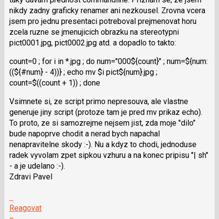
N
nikdy zadny graficky renamer ani nezkousel. Zrovna vcera
pro
jsem pro jednu presentaci potreboval prejmenovat horu
následující
zcela ruzne se jmenujicich obrazku na stereotypni
a
pict0001.jpg, pict0002.jpg atd. a dopadlo to takto:
P
pro
count=0 ; for i in *.jpg ; do num="000${count}" ; num=${num:
předchozí
((${#num} - 4))} ; echo mv $i pict${num}.jpg ;
nový
count=$((count + 1)) ; done
názor
Vsimnete si, ze script primo nepresouva, ale vlastne
generuje jiny script (protoze tam je pred mv prikaz echo).
To proto, ze si samozrejme nejsem jist, zda moje "dilo"
bude napoprve chodit a nerad bych napachal
nenapravitelne skody :-). Nu a kdyz to chodi, jednoduse
radek vyvolam zpet sipkou vzhuru a na konec pripisu "| sh"
- a je udelano :-).
Zdravi Pavel
Skok
na
Reagovat
další
Hodnotit: