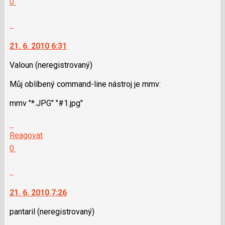
0
nový
Výborně!
názor.
Nahlásit
K
moderátorům
navigaci
jako
21. 6. 2010 6:31
lze
SPAM
použít
Valoun
(neregistrovaný)
i
Můj oblíbený command-line nástroj je mmv:
klávesy
N
mmv "*.JPG" "#1.jpg"
pro
následující
Skok
a
na
Reagovat
P
další
Hodnotit:
0
pro
nový
Výborně!
předchozí
názor.
Nahlásit
nový
K
moderátorům
názor
navigaci
jako
21. 6. 2010 7:26
lze
SPAM
použít
pantaril
(neregistrovaný)
i