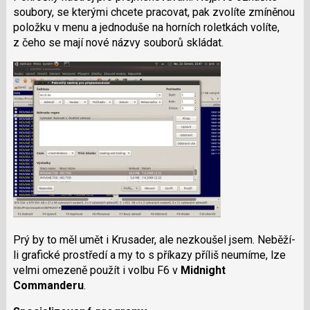
soubory, se kterými chcete pracovat, pak zvolíte zmíněnou
položku v menu a jednoduše na horních roletkách volíte,
z čeho se mají nové názvy souborů skládat.
Prý by to měl umět i Krusader, ale nezkoušel jsem. Neběží-
li grafické prostředí a my to s příkazy příliš neumíme, lze
velmi omezeně použít i volbu F6 v
Midnight
Commanderu
.