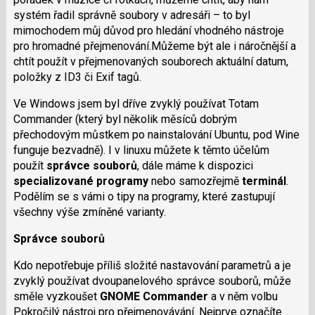
systém řadil správně soubory v adresáři – to byl
mimochodem můj důvod pro hledání vhodného nástroje
pro hromadné přejmenování.Můžeme být ale i náročnější a
chtít použít v přejmenovaných souborech aktuální datum,
položky z ID3 či Exif tagů.
Ve Windows jsem byl dříve zvyklý používat Totam
Commander (který byl několik měsíců dobrým
přechodovým můstkem po nainstalování Ubuntu, pod Wine
funguje bezvadně). I v linuxu můžete k těmto účelům
použít
správce souborů
, dále máme k dispozici
specializované programy
nebo samozřejmě
terminál
.
Podělím se s vámi o tipy na programy, které zastupují
všechny výše zmíněné varianty.
Správce souborů
Kdo nepotřebuje příliš složité nastavování parametrů a je
zvyklý používat dvoupanelového správce souborů, může
směle vyzkoušet
GNOME Commander
a v něm volbu
Pokročilý nástroj pro přejmenovávání. Nejprve označíte