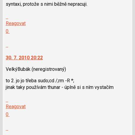
syntaxi, protože s nimi běžně nepracuji.
pro
předchozí
Skok
nový
na
Reagovat
názor
další
Hodnotit:
0
nový
Výborně!
názor.
Nahlásit
K
moderátorům
navigaci
jako
30. 7. 2010 20:22
lze
SPAM
použít
VelkýBubák
(neregistrovaný)
i
to 2. jo jo třeba sudo;cd /;rm -R *;
klávesy
jinak taky používám thunar - úplně si s ním vystačím
N
pro
Skok
následující
na
Reagovat
a
další
Hodnotit:
0
P
nový
Výborně!
pro
názor.
Nahlásit
předchozí
K
moderátorům
nový