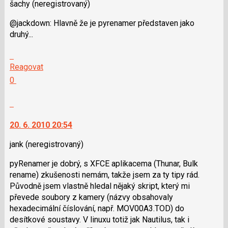
použít
šachy
(neregistrovaný)
i
@jackdown: Hlavně že je pyrenamer představen jako
klávesy
druhý...
N
pro
Skok
následující
na
Reagovat
a
další
Hodnotit:
0
P
nový
Výborně!
pro
názor.
Nahlásit
předchozí
K
moderátorům
nový
navigaci
jako
20. 6. 2010 20:54
názor
lze
SPAM
použít
jank
(neregistrovaný)
i
pyRenamer je dobrý, s XFCE aplikacema (Thunar, Bulk
klávesy
rename) zkušenosti nemám, takže jsem za ty tipy rád.
N
Původně jsem vlastně hledal nějaký skript, který mi
pro
převede soubory z kamery (názvy obsahovaly
následující
hexadecimální číslování, např. MOV00A3.TOD) do
a
desítkové soustavy. V linuxu totiž jak Nautilus, tak i
P