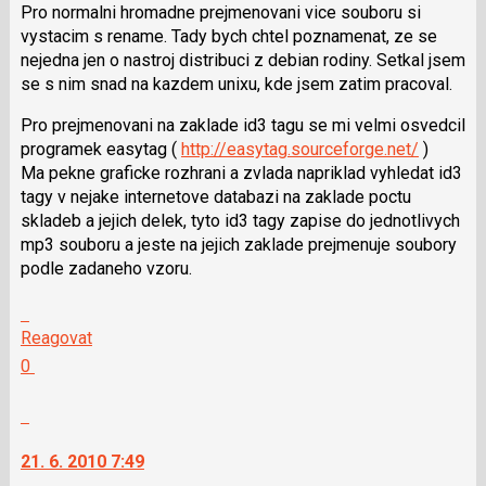
Pro normalni hromadne prejmenovani vice souboru si
klávesy
vystacim s rename. Tady bych chtel poznamenat, ze se
N
nejedna jen o nastroj distribuci z debian rodiny. Setkal jsem
pro
se s nim snad na kazdem unixu, kde jsem zatim pracoval.
následující
a
Pro prejmenovani na zaklade id3 tagu se mi velmi osvedcil
P
programek easytag (
http://easytag.sourceforge.net/
)
pro
Ma pekne graficke rozhrani a zvlada napriklad vyhledat id3
předchozí
tagy v nejake internetove databazi na zaklade poctu
nový
skladeb a jejich delek, tyto id3 tagy zapise do jednotlivych
názor
mp3 souboru a jeste na jejich zaklade prejmenuje soubory
podle zadaneho vzoru.
Skok
na
Reagovat
další
Hodnotit:
0
nový
Výborně!
názor.
Nahlásit
K
moderátorům
navigaci
jako
21. 6. 2010 7:49
lze
SPAM