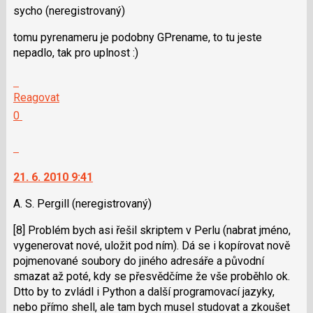
použít
sycho
(neregistrovaný)
i
tomu pyrenameru je podobny GPrename, to tu jeste
klávesy
nepadlo, tak pro uplnost :)
N
pro
Skok
následující
na
Reagovat
a
další
Hodnotit:
0
P
nový
Výborně!
pro
názor.
Nahlásit
předchozí
K
moderátorům
nový
navigaci
jako
21. 6. 2010 9:41
názor
lze
SPAM
použít
A. S. Pergill
(neregistrovaný)
i
[8] Problém bych asi řešil skriptem v Perlu (nabrat jméno,
klávesy
vygenerovat nové, uložit pod ním). Dá se i kopírovat nově
N
pojmenované soubory do jiného adresáře a původní
pro
smazat až poté, kdy se přesvědčíme že vše proběhlo ok.
následující
Dtto by to zvládl i Python a další programovací jazyky,
a
nebo přímo shell, ale tam bych musel studovat a zkoušet
P