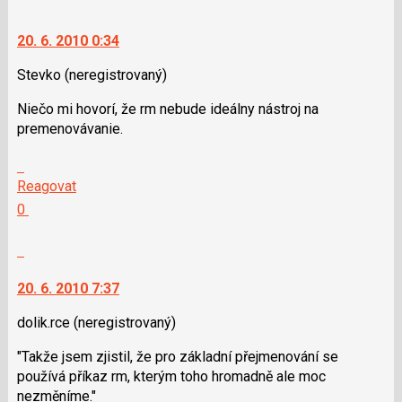
20. 6. 2010 0:34
Stevko
(neregistrovaný)
Niečo mi hovorí, že rm nebude ideálny nástroj na
premenovávanie.
Skok
na
Reagovat
další
Hodnotit:
0
nový
Výborně!
názor.
Nahlásit
K
moderátorům
navigaci
jako
20. 6. 2010 7:37
lze
SPAM
použít
dolik.rce
(neregistrovaný)
i
"Takže jsem zjistil, že pro základní přejmenování se
klávesy
používá příkaz rm, kterým toho hromadně ale moc
N
nezměníme."
pro