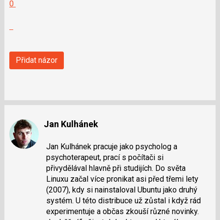
Hodnotit:
0
P
Výborně!
pro
Nahlásit
předchozí
moderátorům
nový
jako
názor
SPAM
Přidat názor
Jan Kulhánek
Jan Kulhánek pracuje jako psycholog a
psychoterapeut, prací s počítači si
přivydělával hlavně při studijích. Do světa
Linuxu začal více pronikat asi před třemi lety
(2007), kdy si nainstaloval Ubuntu jako druhý
systém. U této distribuce už zůstal i když rád
experimentuje a občas zkouší různé novinky.