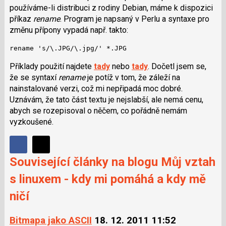
používáme-li distribuci z rodiny Debian, máme k dispozici
příkaz
rename
. Program je napsaný v Perlu a syntaxe pro
změnu přípony vypadá např. takto:
rename 's/\.JPG/\.jpg/' *.JPG
Příklady použití najdete
tady
nebo
tady
. Dočetl jsem se,
že se syntaxí
rename
je potíž v tom, že záleží na
nainstalované verzi, což mi nepřipadá moc dobré.
Uznávám, že tato část textu je nejslabší, ale nemá cenu,
abych se rozepisoval o něčem, co pořádně nemám
vyzkoušené.
Sdílet
Sdílejte
Sdílejte
Související články na blogu Můj vztah
na
na
Facebooku
s linuxem - kdy mi pomáhá a kdy mě
síti
X
ničí
Bitmapa jako ASCII
18. 12. 2011 11:52