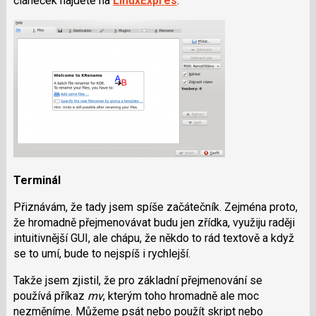
článeček najdete na
LinuxExpres
.
Terminál
Přiznávám, že tady jsem spíše začátečník. Zejména proto,
že hromadně přejmenovávat budu jen zřídka, využiju raději
intuitivnější GUI, ale chápu, že někdo to rád textově a když
se to umí, bude to nejspíš i rychlejší.
Takže jsem zjistil, že pro základní přejmenování se
používá příkaz
mv
, kterým toho hromadně ale moc
nezměníme. Můžeme psát nebo použít skript nebo