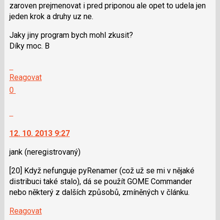
zaroven prejmenovat i pred priponou ale opet to udela jen
P
jeden krok a druhy uz ne.
pro
předchozí
Jaky jiny program bych mohl zkusit?
nový
Díky moc. B
názor
Skok
na
Reagovat
další
Hodnotit:
0
nový
Výborně!
názor.
Nahlásit
K
moderátorům
navigaci
jako
12. 10. 2013 9:27
lze
SPAM
použít
jank
(neregistrovaný)
i
[20] Když nefunguje pyRenamer (což už se mi v nějaké
klávesy
distribuci také stalo), dá se použít GOME Commander
N
nebo některý z dalších způsobů, zmíněných v článku.
pro
následující
Reagovat
a