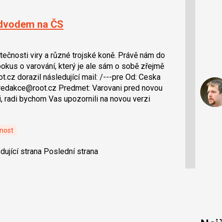
podvodem na ČS
kutečnosti viry a různé trojské koně. Právě nám do
pokus o varování, který je ale sám o sobě zřejmě
cz dorazil následující mail: /---pre Od: Ceska
redakce@root.cz Predmet: Varovani pred novou
, radi bychom Vas upozornili na novou verzi
nost
dující strana
Poslední strana