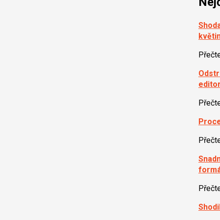
Nej
Shoda
květin
Přečt
Odstr
edito
Přečt
Proce
Přečt
Snadn
formá
Přečt
Shodi