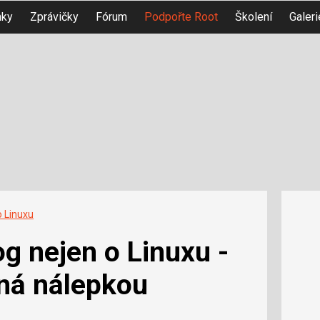
nky
Zprávičky
Fórum
Podpořte Root
Školení
Galeri
o Linuxu
og nejen o Linuxu -
ná nálepkou