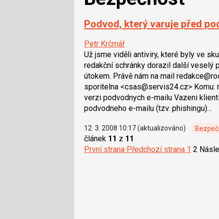
Podvod, který varuje před 
Petr Krčmář
Už jsme viděli antiviry, které byly ve s
redakční schránky dorazil další veselý 
útokem. Právě nám na mail redakce@root.
sporitelna <csas@servis24.cz> Komu: 
verzi podvodnych e-mailu Vazeni klienti
podvodneho e-mailu (tzv. phishingu)…
12. 3. 2008 10:17 (aktualizováno)
Bezpeč
článek
11
z
11
První strana
Předchozí strana
1
2
Násle