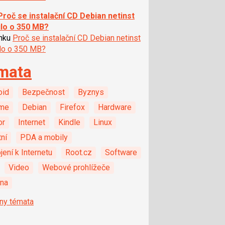
Proč se instalační CD Debian netinst
ilo o 350 MB?
ánku
Proč se instalační CD Debian netinst
ilo o 350 MB?
mata
oid
Bezpečnost
Byznys
me
Debian
Firefox
Hardware
or
Internet
Kindle
Linux
ní
PDA a mobily
jení k Internetu
Root.cz
Software
Video
Webové prohlížeče
ina
ny témata