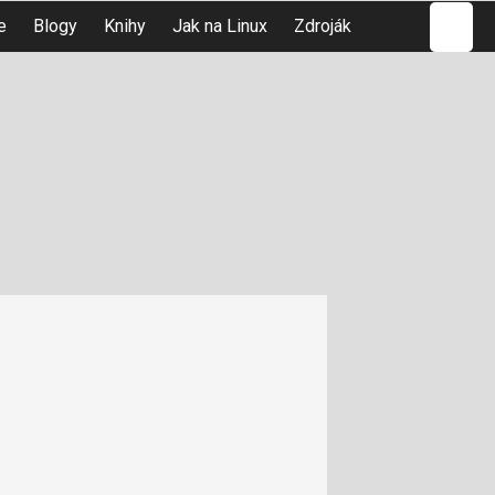
Hledat
e
Blogy
Knihy
Jak na Linux
Zdroják