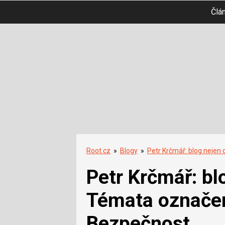
Člá
Root.cz
»
Blogy
»
Petr Krčmář: blog nejen 
Petr Krčmář: bl
Témata označe
Bezpečnost