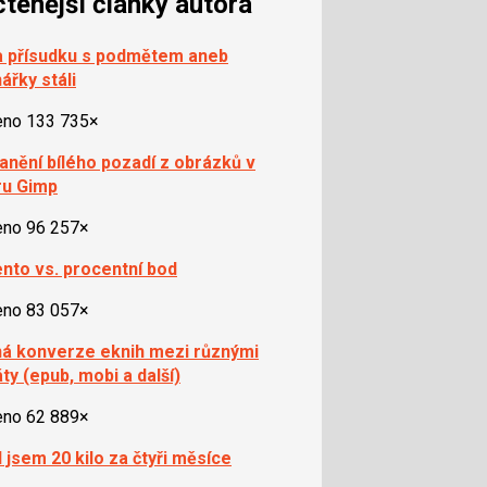
čtenější články autora
 přísudku s podmětem aneb
ářky stáli
eno 133 735×
anění bílého pozadí z obrázků v
ru Gimp
eno 96 257×
nto vs. procentní bod
eno 83 057×
á konverze eknih mezi různými
ty (epub, mobi a další)
eno 62 889×
l jsem 20 kilo za čtyři měsíce