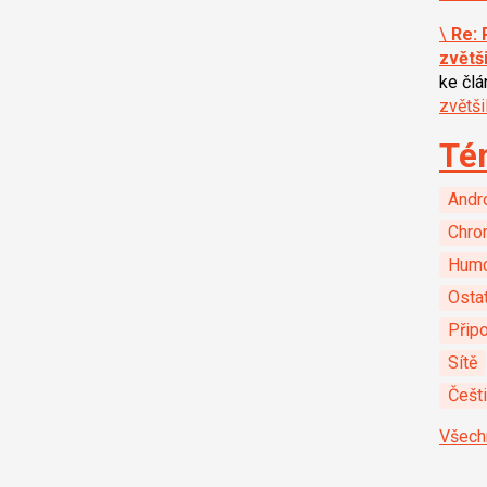
\
Re: 
zvětš
ke čl
zvětš
Té
Andr
Chro
Hum
Ostat
Připo
Sítě
Češt
Všech