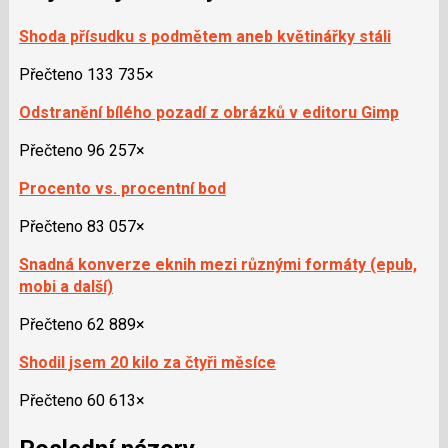
Shoda přísudku s podmětem aneb květinářky stáli
Přečteno 133 735×
Odstranění bílého pozadí z obrázků v editoru Gimp
Přečteno 96 257×
Procento vs. procentní bod
Přečteno 83 057×
Snadná konverze eknih mezi různými formáty (epub,
mobi a další)
Přečteno 62 889×
Shodil jsem 20 kilo za čtyři měsíce
Přečteno 60 613×