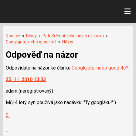
Root.cz
»
Blogy
»
Petr Krčmář: blog nejen o Linuxu
»
Googlujete, nebo googlíte?
»
Názor
Odpověď na názor
Odpovídáte na názor ke článku
Googlujete, nebo googlíte?
.
25. 11. 2010 13:33
adam
(neregistrovaný)
Můj 4 letý syn používá jako nadávku: "Ty googláku!":)
Hodnotit:
0
Výborně!
Nahlásit
moderátorům