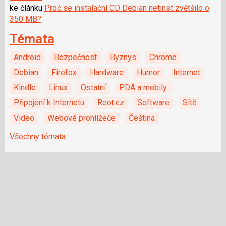
ke článku
Proč se instalační CD Debian netinst zvětšilo o
350 MB?
Témata
Android
Bezpečnost
Byznys
Chrome
Debian
Firefox
Hardware
Humor
Internet
Kindle
Linux
Ostatní
PDA a mobily
Připojení k Internetu
Root.cz
Software
Sítě
Video
Webové prohlížeče
Čeština
Všechny témata