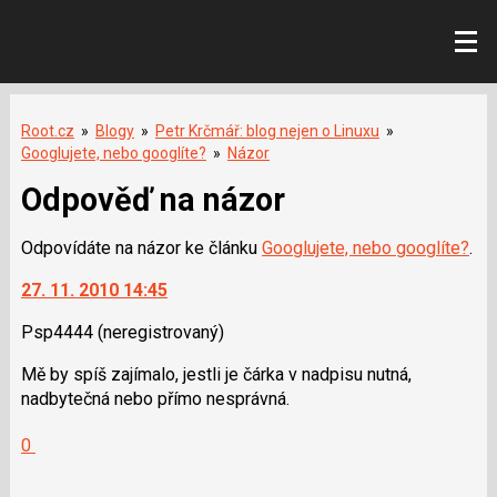
Root.cz
»
Blogy
»
Petr Krčmář: blog nejen o Linuxu
»
Googlujete, nebo googlíte?
»
Názor
Odpověď na názor
Odpovídáte na názor ke článku
Googlujete, nebo googlíte?
.
27. 11. 2010 14:45
Psp4444
(neregistrovaný)
Mě by spíš zajímalo, jestli je čárka v nadpisu nutná,
nadbytečná nebo přímo nesprávná.
Hodnotit:
0
Výborně!
Nahlásit