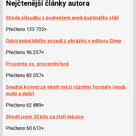
Nejčtenější články autora
Shoda přísudku s podmětem aneb květinářky stáli
Přečteno 133 735×
Odstranění bílého pozadí z obrázků v editoru Gimp
Přečteno 96 257×
Procento vs. procentní bod
Přečteno 83 057×
Snadná konverze eknih mezi různými formáty (epub,
mobi a další)
Přečteno 62 889×
Shodil jsem 20 kilo za čtyři měsíce
Přečteno 60 613×