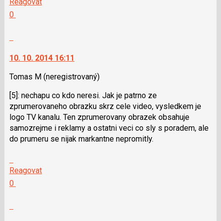
Reagovat
a
další
Hodnotit:
0
P
nový
Výborně!
pro
názor.
Nahlásit
předchozí
K
moderátorům
nový
navigaci
jako
10. 10. 2014 16:11
názor
lze
SPAM
použít
Tomas M
(neregistrovaný)
i
[5]: nechapu co kdo neresi. Jak je patrno ze
klávesy
zprumerovaneho obrazku skrz cele video, vysledkem je
N
logo TV kanalu. Ten zprumerovany obrazek obsahuje
pro
samozrejme i reklamy a ostatni veci co sly s poradem, ale
následující
do prumeru se nijak markantne nepromitly.
a
P
Skok
pro
na
Reagovat
předchozí
další
Hodnotit:
0
nový
nový
Výborně!
názor
názor.
Nahlásit
K
moderátorům