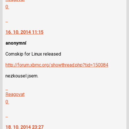
P
další
Hodnotit:
0
pro
nový
Výborně!
předchozí
názor.
Nahlásit
nový
K
moderátorům
názor
navigaci
jako
16. 10. 2014 11:15
lze
SPAM
použít
anonymní
i
Comskip for Linux released
klávesy
N
http://forum.xbmc.org/showthread.php?tid=150084
pro
následující
nezkousel jsem.
a
P
Skok
pro
na
Reagovat
předchozí
další
Hodnotit:
0
nový
nový
Výborně!
názor
názor.
Nahlásit
K
moderátorům
navigaci
jako
18. 10. 2014 23:27