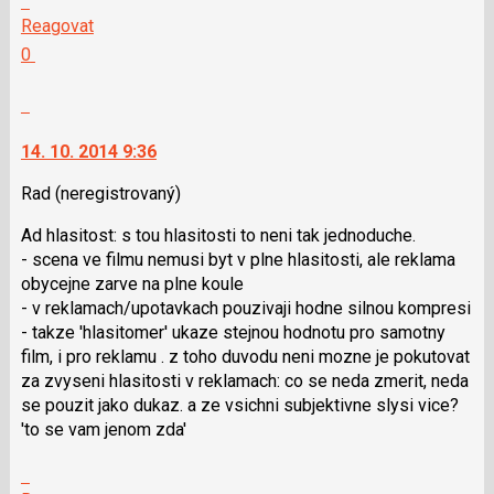
na
Reagovat
další
Hodnotit:
0
nový
Výborně!
názor.
Nahlásit
K
moderátorům
navigaci
jako
14. 10. 2014 9:36
lze
SPAM
použít
Rad
(neregistrovaný)
i
Ad hlasitost: s tou hlasitosti to neni tak jednoduche.
klávesy
- scena ve filmu nemusi byt v plne hlasitosti, ale reklama
N
obycejne zarve na plne koule
pro
- v reklamach/upo­tavkach pouzivaji hodne silnou kompresi
následující
- takze 'hlasitomer' ukaze stejnou hodnotu pro samotny
a
film, i pro reklamu . z toho duvodu neni mozne je pokutovat
P
za zvyseni hlasitosti v reklamach: co se neda zmerit, neda
pro
se pouzit jako dukaz. a ze vsichni subjektivne slysi vice?
předchozí
'to se vam jenom zda'
nový
názor
Skok