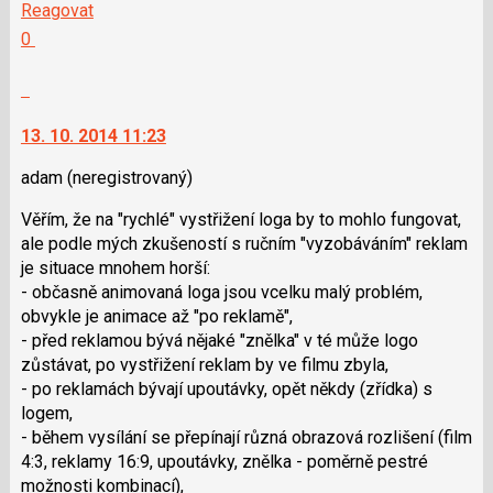
na
Reagovat
P
další
Hodnotit:
0
pro
nový
Výborně!
předchozí
názor.
Nahlásit
nový
K
moderátorům
názor
navigaci
jako
13. 10. 2014 11:23
lze
SPAM
použít
adam
(neregistrovaný)
i
Věřím, že na "rychlé" vystřižení loga by to mohlo fungovat,
klávesy
ale podle mých zkušeností s ručním "vyzobáváním" reklam
N
je situace mnohem horší:
pro
- občasně animovaná loga jsou vcelku malý problém,
následující
obvykle je animace až "po reklamě",
a
- před reklamou bývá nějaké "znělka" v té může logo
P
zůstávat, po vystřižení reklam by ve filmu zbyla,
pro
- po reklamách bývají upoutávky, opět někdy (zřídka) s
předchozí
logem,
nový
- během vysílání se přepínají různá obrazová rozlišení (film
názor
4:3, reklamy 16:9, upoutávky, znělka - poměrně pestré
možnosti kombinací),