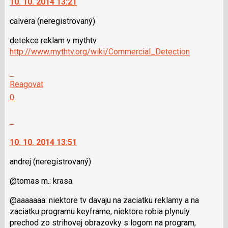
jako
10. 10. 2014 13:21
lze
SPAM
použít
calvera
(neregistrovaný)
i
detekce reklam v mythtv
klávesy
http://www.mythtv.org/wiki/Commercial_Detection
N
pro
Skok
následující
na
Reagovat
a
další
Hodnotit:
0
P
nový
Výborně!
pro
názor.
Nahlásit
předchozí
K
moderátorům
nový
navigaci
jako
10. 10. 2014 13:51
názor
lze
SPAM
použít
andrej
(neregistrovaný)
i
@tomas m.: krasa.
klávesy
N
@aaaaaaa: niektore tv davaju na zaciatku reklamy a na
pro
zaciatku programu keyframe, niektore robia plynuly
následující
prechod zo strihovej obrazovky s logom na program,
a