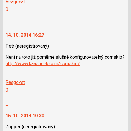
na
Reagovat
další
Hodnotit:
0
nový
Výborně!
názor.
Nahlásit
K
moderátorům
navigaci
jako
14. 10. 2014 16:27
lze
SPAM
použít
Petr
(neregistrovaný)
i
Není na toto již poměrně slušně konfigurovatelný comskip?
klávesy
http://www.kaashoek.com/comskip/
N
pro
Skok
následující
na
Reagovat
a
další
Hodnotit:
0
P
nový
Výborně!
pro
názor.
Nahlásit
předchozí
K
moderátorům
nový
navigaci
jako
15. 10. 2014 10:30
názor
lze
SPAM
použít
Zopper
(neregistrovaný)