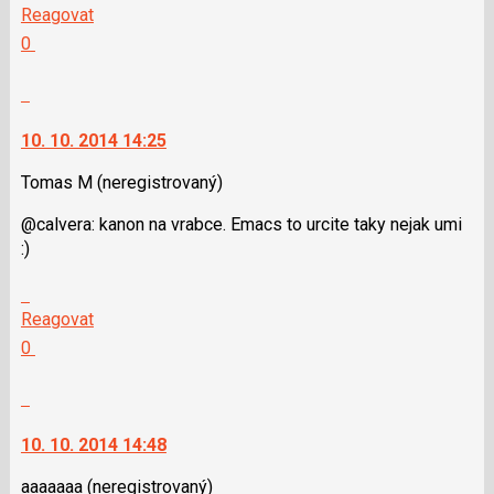
na
Reagovat
předchozí
další
Hodnotit:
0
nový
nový
Výborně!
názor
názor.
Nahlásit
K
moderátorům
navigaci
jako
10. 10. 2014 14:25
lze
SPAM
použít
Tomas M
(neregistrovaný)
i
@calvera: kanon na vrabce. Emacs to urcite taky nejak umi
klávesy
:)
N
pro
Skok
následující
na
Reagovat
a
další
Hodnotit:
0
P
nový
Výborně!
pro
názor.
Nahlásit
předchozí
K
moderátorům
nový
navigaci
jako
10. 10. 2014 14:48
názor
lze
SPAM
použít
aaaaaaa
(neregistrovaný)