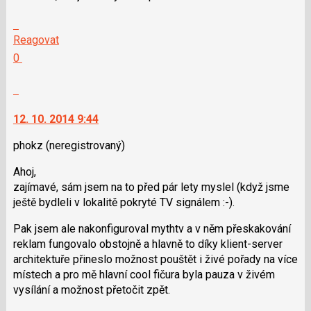
pro
Skok
následující
na
Reagovat
a
další
Hodnotit:
0
P
nový
Výborně!
pro
názor.
Nahlásit
předchozí
K
moderátorům
nový
navigaci
jako
12. 10. 2014 9:44
názor
lze
SPAM
použít
phokz
(neregistrovaný)
i
Ahoj,
klávesy
zajímavé, sám jsem na to před pár lety myslel (když jsme
N
ještě bydleli v lokalitě pokryté TV signálem :-).
pro
následující
Pak jsem ale nakonfiguroval mythtv a v něm přeskakování
a
reklam fungovalo obstojně a hlavně to díky klient-server
P
architektuře přineslo možnost pouštět i živé pořady na více
pro
místech a pro mě hlavní cool fičura byla pauza v živém
předchozí
vysílání a možnost přetočit zpět.
nový