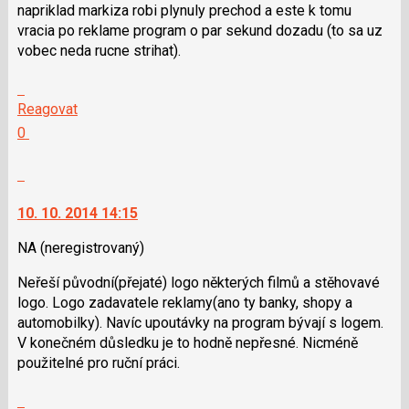
napriklad markiza robi plynuly prechod a este k tomu
P
vracia po reklame program o par sekund dozadu (to sa uz
pro
vobec neda rucne strihat).
předchozí
nový
Skok
názor
na
Reagovat
další
Hodnotit:
0
nový
Výborně!
názor.
Nahlásit
K
moderátorům
navigaci
jako
10. 10. 2014 14:15
lze
SPAM
použít
NA
(neregistrovaný)
i
Neřeší původní(přejaté) logo některých filmů a stěhovavé
klávesy
logo. Logo zadavatele reklamy(ano ty banky, shopy a
N
automobilky). Navíc upoutávky na program bývají s logem.
pro
V konečném důsledku je to hodně nepřesné. Nicméně
následující
použitelné pro ruční práci.
a
P
Skok
pro