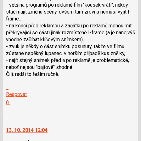
- většina programů po reklamě film "kousek vrátí"; někdy
stačí najít změnu scény, ovšem tam zrovna nemusí vyjít I-
frame...,
- na konci před reklamou a začátku po reklamě mohou mít
překrývající se části jinak rozmístěné I-frame (a je nanejvýš
vhodné začínat klíčovým snímkem),
- zvuk je někdy o část snímku posunutý, takže ve filmu
zůstane nepěkný lupanec, v horším případě kus znělky,
- najít stejný snímek před a po reklamě je problematické,
neboť nejsou "bajtově" shodné.
Čili: radši to řeším ručně.
Skok
na
Reagovat
další
Hodnotit:
0
nový
Výborně!
názor.
Nahlásit
K
moderátorům
navigaci
jako
13. 10. 2014 12:04
lze
SPAM