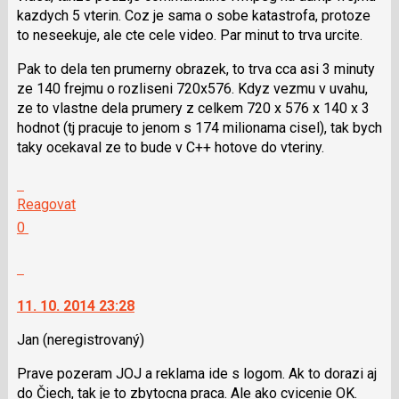
kazdych 5 vterin. Coz je sama o sobe katastrofa, protoze
následující
to neseekuje, ale cte cele video. Par minut to trva urcite.
a
P
Pak to dela ten prumerny obrazek, to trva cca asi 3 minuty
pro
ze 140 frejmu o rozliseni 720x576. Kdyz vezmu v uvahu,
předchozí
ze to vlastne dela prumery z celkem 720 x 576 x 140 x 3
nový
hodnot (tj pracuje to jenom s 174 milionama cisel), tak bych
názor
taky ocekaval ze to bude v C++ hotove do vteriny.
Skok
na
Reagovat
další
Hodnotit:
0
nový
Výborně!
názor.
Nahlásit
K
moderátorům
navigaci
jako
11. 10. 2014 23:28
lze
SPAM
použít
Jan
(neregistrovaný)
i
Prave pozeram JOJ a reklama ide s logom. Ak to dorazi aj
klávesy
do Čiech, tak je to zbytocna praca. Ale ako cvicenie OK.
N