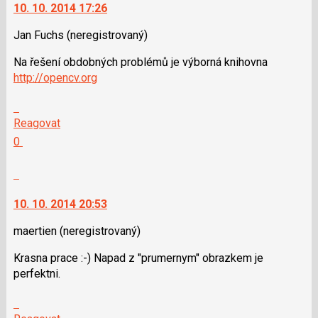
navigaci
jako
10. 10. 2014 17:26
lze
SPAM
použít
Jan Fuchs
(neregistrovaný)
i
Na řešení obdobných problémů je výborná knihovna
klávesy
http://opencv.org
N
pro
Skok
následující
na
Reagovat
a
další
Hodnotit:
0
P
nový
Výborně!
pro
názor.
Nahlásit
předchozí
K
moderátorům
nový
navigaci
jako
10. 10. 2014 20:53
názor
lze
SPAM
použít
maertien
(neregistrovaný)
i
Krasna prace :-) Napad z "prumernym" obrazkem je
klávesy
perfektni.
N
pro
Skok
následující
na