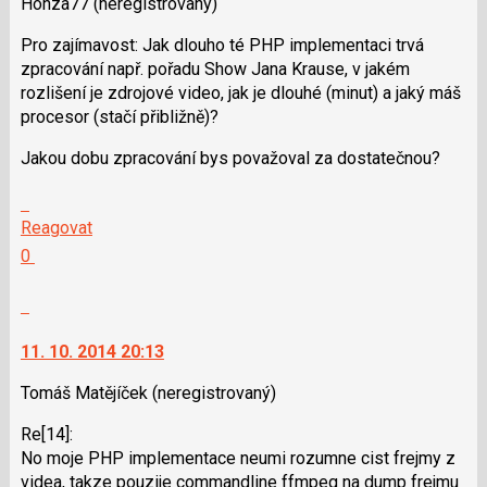
použít
Honza77
(neregistrovaný)
i
Pro zajímavost: Jak dlouho té PHP implementaci trvá
klávesy
zpracování např. pořadu Show Jana Krause, v jakém
N
rozlišení je zdrojové video, jak je dlouhé (minut) a jaký máš
pro
procesor (stačí přibližně)?
následující
a
Jakou dobu zpracování bys považoval za dostatečnou?
P
pro
Skok
předchozí
na
Reagovat
nový
další
Hodnotit:
0
názor
nový
Výborně!
názor.
Nahlásit
K
moderátorům
navigaci
jako
11. 10. 2014 20:13
lze
SPAM
použít
Tomáš Matějíček
(neregistrovaný)
i
Re[14]:
klávesy
No moje PHP implementace neumi rozumne cist frejmy z
N
videa, takze pouzije commandline ffmpeg na dump frejmu
pro