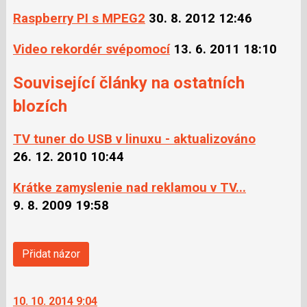
Facebooku
síti
Raspberry PI s MPEG2
30. 8. 2012 12:46
X
Video rekordér svépomocí
13. 6. 2011 18:10
Související články na ostatních
blozích
TV tuner do USB v linuxu - aktualizováno
26. 12. 2010 10:44
Krátke zamyslenie nad reklamou v TV...
9. 8. 2009 19:58
Přidat názor
10. 10. 2014 9:04