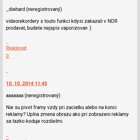
_diehard
(neregistrovaný)
videorekordery s touto funkci kdysi zakazali v NDR
prodavat, budete nejspis vaporizovan :)
Skok
na
Reagovat
další
Hodnotit:
0
nový
Výborně!
názor.
Nahlásit
K
moderátorům
navigaci
jako
10. 10. 2014 11:45
lze
SPAM
použít
aaaaaaa
(neregistrovaný)
i
Nie su pivot framy vzdy pri zaciatku alebo na konci
klávesy
reklamy? Uplna zmena obrazu ako pri zobrazeni reklamy
N
sa tazko koduje rozdielmi.
pro
následující
Skok
a
na