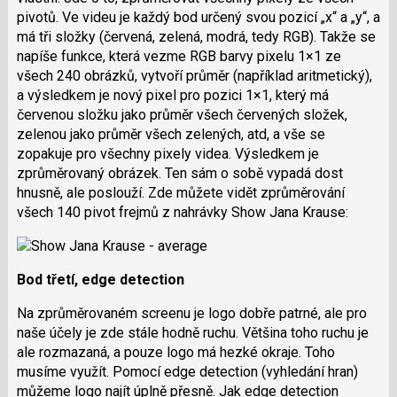
pivotů. Ve videu je každý bod určený svou pozicí „x“ a „y“, a
má tři složky (červená, zelená, modrá, tedy RGB). Takže se
napíše funkce, která vezme RGB barvy pixelu 1×1 ze
všech 240 obrázků, vytvoří průměr (například aritmetický),
a výsledkem je nový pixel pro pozici 1×1, který má
červenou složku jako průměr všech červených složek,
zelenou jako průměr všech zelených, atd, a vše se
zopakuje pro všechny pixely videa. Výsledkem je
zprůměrovaný obrázek. Ten sám o sobě vypadá dost
hnusně, ale poslouží. Zde můžete vidět zprůměrování
všech 140 pivot frejmů z nahrávky Show Jana Krause:
Bod třetí, edge detection
Na zprůměrovaném screenu je logo dobře patrné, ale pro
naše účely je zde stále hodně ruchu. Většina toho ruchu je
ale rozmazaná, a pouze logo má hezké okraje. Toho
musíme využít. Pomocí edge detection (vyhledání hran)
můžeme logo najít úplně přesně. Jak edge detection