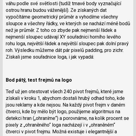
váhu podle své světlosti (tudíž tmavé body vyznačující
ostrou hranu budou váženější). Ze získaných dat
vypočítáme geometrický průměr a vyhodíme všechny
sloupce a všechny řádky, ve kterých se nachází méně bodů
než je průměr. Z toho co zbyde pak nejmenší řádek a
nejmenší sloupec udávají XY souřadnici horního levého
rohu loga, největší řádek a největší sloupec pak dolní pravý
roh. Výsledku můžeme dát pár pixelů padding, pro zichr.
Získali jsme souřadnice loga, i jak vypadá:
Bod pátý, test frejmů na logo
Teď už jen otestovat všech 240 pivot frejmů, které jsme
získali v kroku 1, abychom dostali hrubý odhad toho, kde
jsou reklamy a kde nejsou. Na každý pivot frejm v daném
čtverci, kde by mělo být logo, použijeme algoritmus na
detekci hran („ohraníme“) a porovnáme, na kolik procent se
pixely z „ohraněného“ loga nacházejí i v „ohraněném“
čtverci v pivot frejmu. Možná existuje i elegantnější a