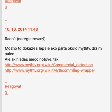
Reagovat
P
další
Hodnotit:
0
pro
nový
Výborně!
předchozí
názor.
Nahlásit
nový
K
moderátorům
názor
navigaci
jako
10. 10. 2014 11:48
lze
SPAM
použít
Rado1
(neregistrovaný)
i
Mozno to dokazes lepsie ako parta okolo mythtv, drzim
klávesy
palce.
N
Ale ak hladas nieco hotove, tak:
pro
http://www.mythtv.org/wiki/Commercial_detection
následující
http://www.mythtv.org/wiki/Mythcommflag-wrapper
a
P
Skok
pro
na
Reagovat
předchozí
další
Hodnotit:
0
nový
nový
Výborně!
názor
názor.
Nahlásit
K
moderátorům