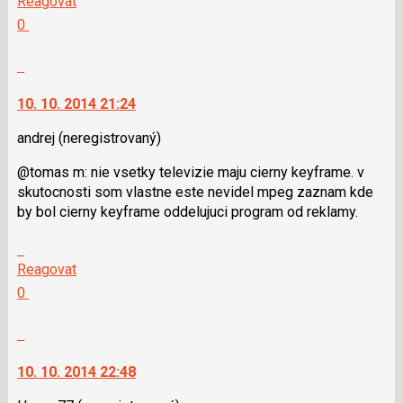
Reagovat
a
další
Hodnotit:
0
P
nový
Výborně!
pro
názor.
Nahlásit
předchozí
K
moderátorům
nový
navigaci
jako
10. 10. 2014 21:24
názor
lze
SPAM
použít
andrej
(neregistrovaný)
i
@tomas m: nie vsetky televizie maju cierny keyframe. v
klávesy
skutocnosti som vlastne este nevidel mpeg zaznam kde
N
by bol cierny keyframe oddelujuci program od reklamy.
pro
následující
Skok
a
na
Reagovat
P
další
Hodnotit:
0
pro
nový
Výborně!
předchozí
názor.
Nahlásit
nový
K
moderátorům
názor
navigaci
jako
10. 10. 2014 22:48
lze
SPAM