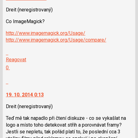
lze
SPAM
použít
Dreit
(neregistrovaný)
i
Co ImageMagick?
klávesy
N
http://www.imagemagick.org/Usage/
pro
http://www.imagemagick.org/Usage/compare/
následující
a
Skok
P
na
Reagovat
pro
další
Hodnotit:
0
předchozí
nový
Výborně!
nový
názor.
Nahlásit
názor
K
moderátorům
navigaci
jako
19. 10. 2014 0:13
lze
SPAM
použít
Dreit
(neregistrovaný)
i
Teď mě tak napadlo při čtení diskuze - co se vykašlat na
klávesy
logo a místo toho detekovat střih a porovnávat framy?
N
Jestli se nepletu, tak pořád platí to, že poslední cca 3
pro