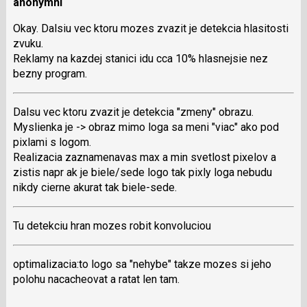
použít
anonymní
i
Okay. Dalsiu vec ktoru mozes zvazit je detekcia hlasitosti
klávesy
zvuku.
N
Reklamy na kazdej stanici idu cca 10% hlasnejsie nez
pro
bezny program.
následující
a
P
Dalsu vec ktoru zvazit je detekcia "zmeny" obrazu.
pro
Myslienka je -> obraz mimo loga sa meni "viac" ako pod
předchozí
pixlami s logom.
nový
Realizacia zaznamenavas max a min svetlost pixelov a
názor
zistis napr ak je biele/sede logo tak pixly loga nebudu
nikdy cierne akurat tak biele-sede.
Tu detekciu hran mozes robit konvoluciou
optimalizacia:to logo sa "nehybe" takze mozes si jeho
polohu nacacheovat a ratat len tam.
Skok