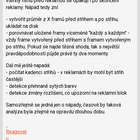
vteřiny filmu před reklamou se opakují i po skončení
následující
reklamy. Nápad tedy zní:
a
P
- vytvořit průměr z X framů před střihem a po střihu,
pro
ukládat na disk
předchozí
- porovnávat uložené framy víceméně "každý s každým" -
nový
vždy frame vytvořený před střihem s framem vytvořeným
názor
po střihu. Pokud se najde těsná shoda, tak s největší
pravděpodobností půjde právě ty dva momenty.
Dál mě ještě napadá:
- počítat kadenci střihů - v reklamách by mohl být střih
častější
- detekce přehnaně sytých barev
- detekce změny rozlišení, co upozorní na reklamní blok
Samozřejmě se jedná jen o nápady, časově by taková
analýza byla zřejmě na opravdu dlouhou dobu.
Skok
na
Reagovat
další
Hodnotit:
0