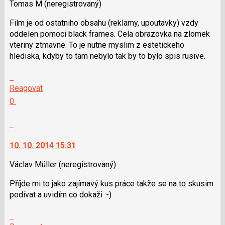
použít
Tomas M
(neregistrovaný)
i
Film je od ostatniho obsahu (reklamy, upoutavky) vzdy
klávesy
oddelen pomoci black frames. Cela obrazovka na zlomek
N
vteriny ztmavne. To je nutne myslim z estetickeho
pro
hlediska, kdyby to tam nebylo tak by to bylo spis rusive.
následující
a
Skok
P
na
Reagovat
pro
další
Hodnotit:
0
předchozí
nový
Výborně!
nový
názor.
Nahlásit
názor
K
moderátorům
navigaci
jako
10. 10. 2014 15:31
lze
SPAM
použít
Václav Müller
(neregistrovaný)
i
Příjde mi to jako zajímavý kus práce takže se na to skusim
klávesy
podívat a uvidím co dokaži :-)
N
pro
Skok
následující
na