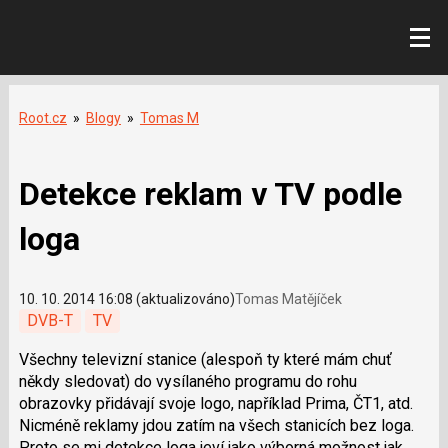
Root.cz
»
Blogy
»
Tomas M
Detekce reklam v TV podle
loga
10. 10. 2014 16:08 (aktualizováno)
Tomas Matějíček
DVB-T
TV
Všechny televizní stanice (alespoň ty které mám chuť
někdy sledovat) do vysílaného programu do rohu
obrazovky přidávají svoje logo, například Prima, ČT1, atd.
Nicméně reklamy jdou zatím na všech stanicích bez loga.
Proto se mi detekce loga jeví jako výborná možnost jak