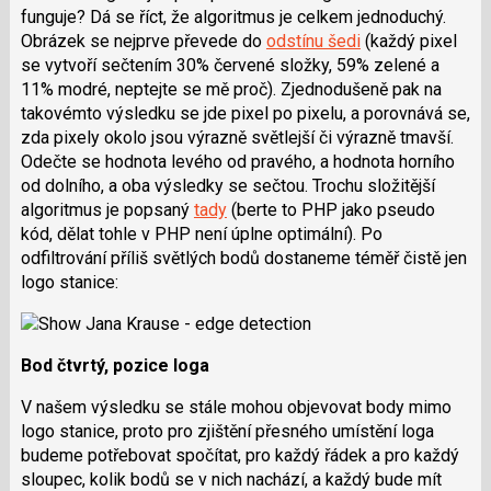
funguje? Dá se říct, že algoritmus je celkem jednoduchý.
Obrázek se nejprve převede do
odstínu šedi
(každý pixel
se vytvoří sečtením 30% červené složky, 59% zelené a
11% modré, neptejte se mě proč). Zjednodušeně pak na
takovémto výsledku se jde pixel po pixelu, a porovnává se,
zda pixely okolo jsou výrazně světlejší či výrazně tmavší.
Odečte se hodnota levého od pravého, a hodnota horního
od dolního, a oba výsledky se sečtou. Trochu složitější
algoritmus je popsaný
tady
(berte to PHP jako pseudo
kód, dělat tohle v PHP není úplne optimální). Po
odfiltrování příliš světlých bodů dostaneme téměř čistě jen
logo stanice:
Bod čtvrtý, pozice loga
V našem výsledku se stále mohou objevovat body mimo
logo stanice, proto pro zjištění přesného umístění loga
budeme potřebovat spočítat, pro každý řádek a pro každý
sloupec, kolik bodů se v nich nachází, a každý bude mít