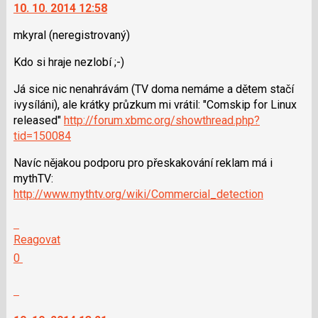
navigaci
jako
10. 10. 2014 12:58
lze
SPAM
použít
mkyral
(neregistrovaný)
i
Kdo si hraje nezlobí ;-)
klávesy
N
Já sice nic nenahrávám (TV doma nemáme a dětem stačí
pro
ivysíláni), ale krátky průzkum mi vrátil: "Comskip for Linux
následující
released"
http://forum.xbmc.org/showthread.php?
a
tid=150084
P
pro
Navíc nějakou podporu pro přeskakování reklam má i
předchozí
mythTV:
nový
http://www.mythtv.org/wiki/Commercial_detection
názor
Skok
na
Reagovat
další
Hodnotit:
0
nový
Výborně!
názor.
Nahlásit
K
moderátorům
navigaci