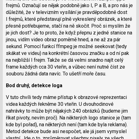
frejmů. Označují se nějak podobně jako I, P a B, a pro nás je
důležité, že v televizním vysílání je pravděpodobně dost
I frejmů, které představují plně vykreslený obrázek, a které
přesně potřebujeme, stačí na ně skočit. Proč si myslím že
je jich dost? Je to proto, že když přepnu z jedné stanice na
jinou, vidím video obraz poměrně hned, a ne až za pár
sekund. Pomocí funkcí ffmpeg je možné seekovat (tedy
skákat ve videu) na konkrétní časovou značku a od ní pak
na nejbližší I frejm. Takže se dá velmi snadno najít celý
frame každých cca 30 vteřin, a vůbec není nutné číst ze
souboru žádná data navíc. To ušetří moře času.
Bod druhý, detekce loga
V tuto chvíli tedy máme přístup k obrazové reprezentaci
videa každých řekněme 30 vteřin. U dvouhodinové
nahrávky to může být nějakých 240 obrázků (budeme jim
říkat pivoty, nevím proč). Na některých logo stanice je (tam
kde byl pořad), na některých není (tam kde byla reklama).
Metod detekce bude asi nespočet, ale já jsem vymyslel
vlastní. Jde o to, zprůměrovat všechny pixely ze všech