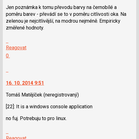
i
Jen poznámka k tomu převodu barvy na černobílé a
klávesy
poměru barev - převádí se to v poměru citlivosti oka. Na
N
zelenou je nejcitlivější, na modrou nejméně. Empiricky
pro
změřené hodnoty.
následující
a
Skok
P
na
Reagovat
pro
další
Hodnotit:
0
předchozí
nový
Výborně!
nový
názor.
Nahlásit
názor
K
moderátorům
navigaci
jako
16. 10. 2014 9:51
lze
SPAM
použít
Tomáš Matějíček
(neregistrovaný)
i
[22]: It is a windows console application
klávesy
N
no fuj. Potrebuju to pro linux.
pro
následující
Skok
a
na
Reagovat