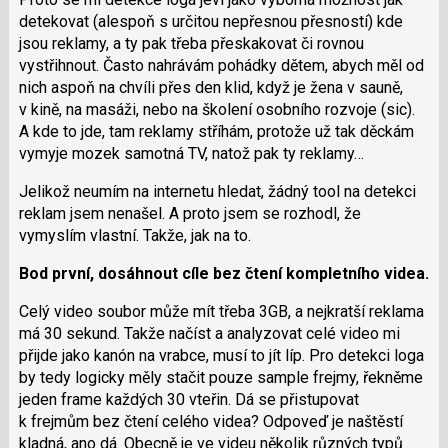
detekovat (alespoň s určitou nepřesnou přesností) kde
jsou reklamy, a ty pak třeba přeskakovat či rovnou
vystřihnout. Často nahrávám pohádky dětem, abych měl od
nich aspoň na chvíli přes den klid, když je žena v sauně,
v kině, na masáži, nebo na školení osobního rozvoje (sic).
A kde to jde, tam reklamy stříhám, protože už tak děckám
vymyje mozek samotná TV, natož pak ty reklamy…
Jelikož neumím na internetu hledat, žádný tool na detekci
reklam jsem nenašel. A proto jsem se rozhodl, že
vymyslím vlastní. Takže, jak na to.
Bod první, dosáhnout cíle bez čtení kompletního videa.
Celý video soubor může mít třeba 3GB, a nejkratší reklama
má 30 sekund. Takže načíst a analyzovat celé video mi
přijde jako kanón na vrabce, musí to jít líp. Pro detekci loga
by tedy logicky měly stačit pouze sample frejmy, řekněme
jeden frame každých 30 vteřin. Dá se přistupovat
k frejmům bez čtení celého videa? Odpoveď je naštěstí
kladná, ano dá. Obecně je ve videu několik různých typů