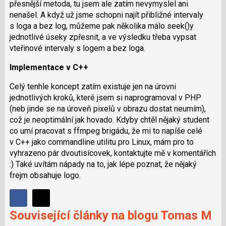
přesnější metoda, tu jsem ale zatím nevymyslel ani
nenašel. A když už jsme schopni najít přibližné intervaly
s loga a bez log, můžeme pak několika málo seek()y
jednotlivé úseky zpřesnit, a ve výsledku třeba vypsat
vteřinové intervaly s logem a bez loga.
Implementace v C++
Celý tenhle koncept zatím existuje jen na úrovni
jednotlivých kroků, které jsem si naprogramoval v PHP
(neb jinde se na úroveň pixelů v obrazu dostat neumím),
což je neoptimální jak hovado. Kdyby chtěl nějaký student
co umí pracovat s ffmpeg brigádu, že mi to napíše celé
v C++ jako commandline utilitu pro Linux, mám pro to
vyhrazeno pár dvoutisícovek, kontaktujte mě v komentářích
:) Také uvítám nápady na to, jak lépe poznat, že nějaký
frejm obsahuje logo.
Sdílet
Sdílejte
Sdílejte
Související články na blogu Tomas M
na
na