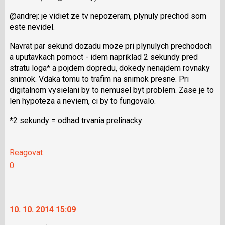
i
@andrej: je vidiet ze tv nepozeram, plynuly prechod som
klávesy
este nevidel.
N
pro
Navrat par sekund dozadu moze pri plynulych prechodoch
následující
a uputavkach pomoct - idem napriklad 2 sekundy pred
a
stratu loga* a pojdem dopredu, dokedy nenajdem rovnaky
P
snimok. Vdaka tomu to trafim na snimok presne. Pri
pro
digitalnom vysielani by to nemusel byt problem. Zase je to
předchozí
len hypoteza a neviem, ci by to fungovalo.
nový
názor
*2 sekundy = odhad trvania prelinacky
Skok
na
Reagovat
další
Hodnotit:
0
nový
Výborně!
názor.
Nahlásit
K
moderátorům
navigaci
jako
10. 10. 2014 15:09
lze
SPAM