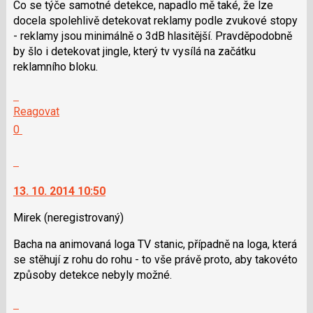
názor
Co se týče samotné detekce, napadlo mě také, že lze
docela spolehlivě detekovat reklamy podle zvukové stopy
- reklamy jsou minimálně o 3dB hlasitější. Pravděpodobně
by šlo i detekovat jingle, který tv vysílá na začátku
reklamního bloku.
Skok
na
Reagovat
další
Hodnotit:
0
nový
Výborně!
názor.
Nahlásit
K
moderátorům
navigaci
jako
13. 10. 2014 10:50
lze
SPAM
použít
Mirek
(neregistrovaný)
i
Bacha na animovaná loga TV stanic, případně na loga, která
klávesy
se stěhují z rohu do rohu - to vše právě proto, aby takovéto
N
způsoby detekce nebyly možné.
pro
následující
Skok
a