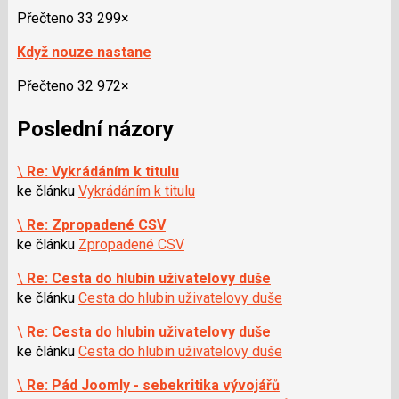
Přečteno 33 299×
Když nouze nastane
Přečteno 32 972×
Poslední názory
\
Re: Vykrádáním k titulu
ke článku
Vykrádáním k titulu
\
Re: Zpropadené CSV
ke článku
Zpropadené CSV
\
Re: Cesta do hlubin uživatelovy duše
ke článku
Cesta do hlubin uživatelovy duše
\
Re: Cesta do hlubin uživatelovy duše
ke článku
Cesta do hlubin uživatelovy duše
\
Re: Pád Joomly - sebekritika vývojářů