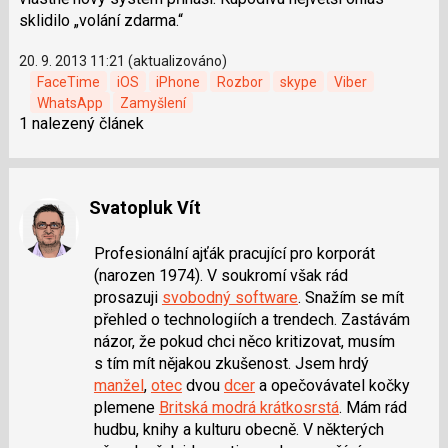
sklidilo „volání zdarma.“
20. 9. 2013 11:21 (aktualizováno)
FaceTime
iOS
iPhone
Rozbor
skype
Viber
WhatsApp
Zamyšlení
1 nalezený článek
Svatopluk Vít
Profesionální ajťák pracující pro korporát
(narozen 1974). V soukromí však rád
prosazuji
svobodný software
. Snažím se mít
přehled o technologiích a trendech. Zastávám
názor, že pokud chci něco kritizovat, musím
s tím mít nějakou zkušenost. Jsem hrdý
manžel
,
otec
dvou
dcer
a opečovávatel kočky
plemene
Britská modrá krátkosrstá
. Mám rád
hudbu, knihy a kulturu obecně. V některých