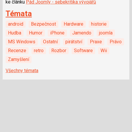
ke článku
Pád Joomly - sebekritika vývojářů
Témata
android
Bezpečnost
Hardware
historie
Hudba
Humor
iPhone
Jamendo
joomla
MS Windows
Ostatní
pirátství
Praxe
Právo
Recenze
retro
Rozbor
Software
Wii
Zamyšlení
Všechny témata