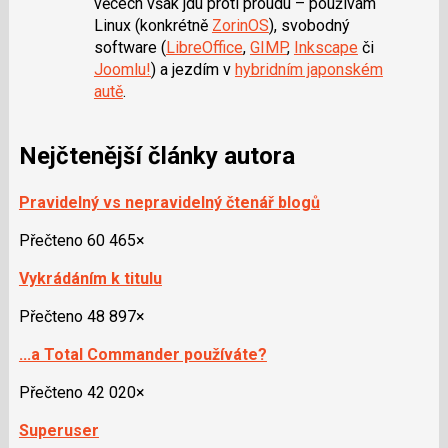
věcech však jdu proti proudu – používám
Linux (konkrétně
ZorinOS
), svobodný
software (
LibreOffice
,
GIMP
,
Inkscape
či
Joomlu!
) a jezdím v
hybridním japonském
autě
.
Nejčtenější články autora
Pravidelný vs nepravidelný čtenář blogů
Přečteno 60 465×
Vykrádáním k titulu
Přečteno 48 897×
...a Total Commander používáte?
Přečteno 42 020×
Superuser