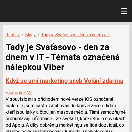
Root.cz
»
Blogy
»
Tady je Svaťasovo - den za dnem v IT
Tady je Svaťasovo - den za
dnem v IT - Témata označená
nálepkou Viber
Když se umí marketing aneb Volání zdarma
Svatopluk Vít
V souvislosti s příchodem nové verze iOS označené
číslem 7 jsem často zatahován do konverzace s lidmi,
kteří jsou laiky a čtou jen masová média. Těmi samozřejmě
probublávají informace i ze světa IT, konkrétně o novinkách
od Applu. A díky dobrému marketingu se lidé dozvídají, co
vlastně nový systém přináší. Kupodivu největší ohlas