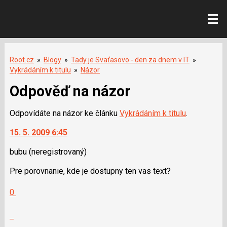
Root.cz
»
Blogy
»
Tady je Svaťasovo - den za dnem v IT
»
Vykrádáním k titulu
»
Názor
Odpověď na názor
Odpovídáte na názor ke článku
Vykrádáním k titulu
.
15. 5. 2009 6:45
bubu
(neregistrovaný)
Pre porovnanie, kde je dostupny ten vas text?
Hodnotit:
0
Výborně!
Nahlásit
moderátorům