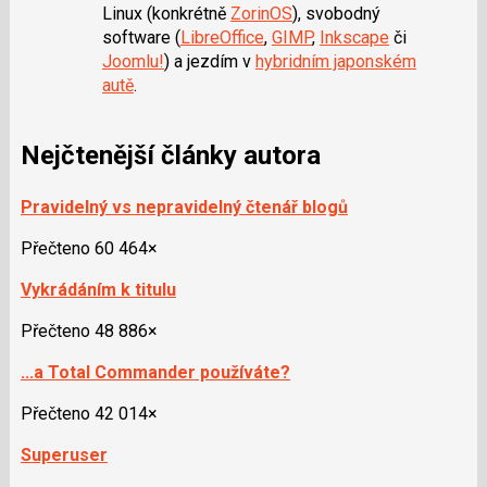
Linux (konkrétně
ZorinOS
), svobodný
software (
LibreOffice
,
GIMP
,
Inkscape
či
Joomlu!
) a jezdím v
hybridním japonském
autě
.
Nejčtenější články autora
Pravidelný vs nepravidelný čtenář blogů
Přečteno 60 464×
Vykrádáním k titulu
Přečteno 48 886×
...a Total Commander používáte?
Přečteno 42 014×
Superuser