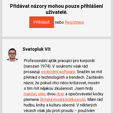
jako
Přidávat názory mohou pouze přihlášení
SPAM
uživatelé.
Přihlásit
nebo
Registrace
Svatopluk Vít
Profesionální ajťák pracující pro korporát
(narozen 1974). V soukromí však rád
prosazuji
svobodný software
. Snažím se mít
přehled o technologiích a trendech. Zastávám
názor, že pokud chci něco kritizovat, musím
s tím mít nějakou zkušenost. Jsem hrdý
manžel
,
otec
dvou
dcer
a opečovávatel kočky
plemene
Britská modrá krátkosrstá
. Mám rád
hudbu, knihy a kulturu obecně. V některých
věcech však jdu proti proudu – používám