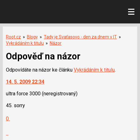
Root.cz
»
Blogy
»
Tady je Svaťasovo - den za dnem v IT
»
Vykrádáním k titulu
»
Názor
Odpověď na názor
Odpovídáte na názor ke článku
Vykrádáním k titulu
.
14. 5. 2009 22:34
ultra force 3000
(neregistrovaný)
45. sorry
Hodnotit:
0
Výborně!
Nahlásit
moderátorům