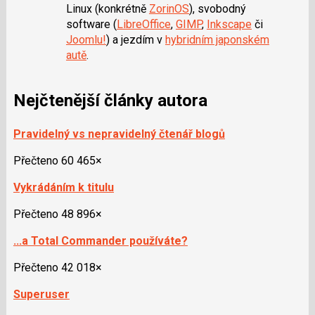
Linux (konkrétně
ZorinOS
), svobodný
software (
LibreOffice
,
GIMP
,
Inkscape
či
Joomlu!
) a jezdím v
hybridním japonském
autě
.
Nejčtenější články autora
Pravidelný vs nepravidelný čtenář blogů
Přečteno 60 465×
Vykrádáním k titulu
Přečteno 48 896×
...a Total Commander používáte?
Přečteno 42 018×
Superuser