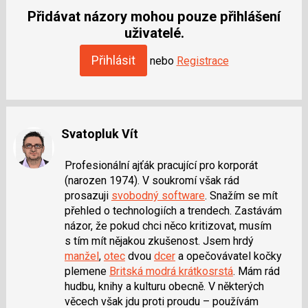
jako
Přidávat názory mohou pouze přihlášení
SPAM
uživatelé.
Přihlásit
nebo
Registrace
Svatopluk Vít
Profesionální ajťák pracující pro korporát
(narozen 1974). V soukromí však rád
prosazuji
svobodný software
. Snažím se mít
přehled o technologiích a trendech. Zastávám
názor, že pokud chci něco kritizovat, musím
s tím mít nějakou zkušenost. Jsem hrdý
manžel
,
otec
dvou
dcer
a opečovávatel kočky
plemene
Britská modrá krátkosrstá
. Mám rád
hudbu, knihy a kulturu obecně. V některých
věcech však jdu proti proudu – používám