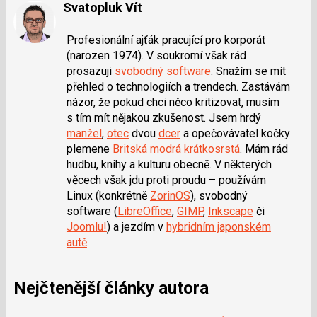
Svatopluk Vít
Profesionální ajťák pracující pro korporát
(narozen 1974). V soukromí však rád
prosazuji
svobodný software
. Snažím se mít
přehled o technologiích a trendech. Zastávám
názor, že pokud chci něco kritizovat, musím
s tím mít nějakou zkušenost. Jsem hrdý
manžel
,
otec
dvou
dcer
a opečovávatel kočky
plemene
Britská modrá krátkosrstá
. Mám rád
hudbu, knihy a kulturu obecně. V některých
věcech však jdu proti proudu – používám
Linux (konkrétně
ZorinOS
), svobodný
software (
LibreOffice
,
GIMP
,
Inkscape
či
Joomlu!
) a jezdím v
hybridním japonském
autě
.
Nejčtenější články autora