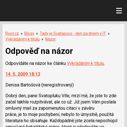
Root.cz
»
Blogy
»
Tady je Svaťasovo - den za dnem v IT
»
Vykrádáním k titulu
»
Názor
Odpověď na názor
Odpovídáte na názor ke článku
Vykrádáním k titulu
.
14. 5. 2009 18:13
Denisa Bartošová
(neregistrovaný)
Dobrý den, pane Svatopluku Víte, mrzí mě, že jste to zde
začal takhle rozpitvávat, ale co už. Již jsem Vám poslala
omluvný mail za zapomenutou citaci v závěru
práce, je to moje pochybení, nebylo to úmyslně, použitá
literatura ho obsahuje. Každopádně jste zcela nepochopil
smysl mé bakalářské práce, která je především ve