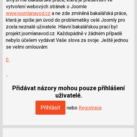
vytvoření webových stránek o Joomle
www.joomlanavod.cz
a ne zde zmíněná bakalářská práce,
která je spíše jen úvod do problematiky celé Joomly pro
zcela neznalé uživatele. Hlavní bakalářskou prací byl
projekt joomlanavod.cz. Každopádně v žádném případě
nebylo účelem vydávat Vaše slova za svoje. Ještě jednou
se velmi omlouvám.
Hodnotit:
0
Výborně!
Nahlásit
moderátorům
jako
Přidávat názory mohou pouze přihlášení
SPAM
uživatelé.
Přihlásit
nebo
Registrace