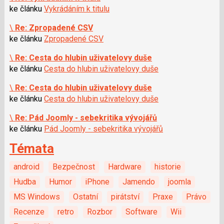
ke článku
Vykrádáním k titulu
\
Re: Zpropadené CSV
ke článku
Zpropadené CSV
\
Re: Cesta do hlubin uživatelovy duše
ke článku
Cesta do hlubin uživatelovy duše
\
Re: Cesta do hlubin uživatelovy duše
ke článku
Cesta do hlubin uživatelovy duše
\
Re: Pád Joomly - sebekritika vývojářů
ke článku
Pád Joomly - sebekritika vývojářů
Témata
android
Bezpečnost
Hardware
historie
Hudba
Humor
iPhone
Jamendo
joomla
MS Windows
Ostatní
pirátství
Praxe
Právo
Recenze
retro
Rozbor
Software
Wii