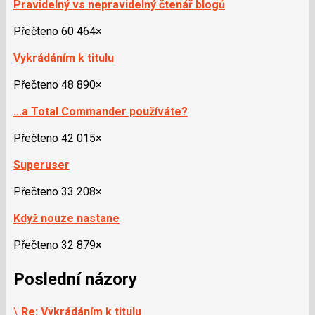
Pravidelný vs nepravidelný čtenář blogů
Přečteno 60 464×
Vykrádáním k titulu
Přečteno 48 890×
...a Total Commander používáte?
Přečteno 42 015×
Superuser
Přečteno 33 208×
Když nouze nastane
Přečteno 32 879×
Poslední názory
\
Re: Vykrádáním k titulu