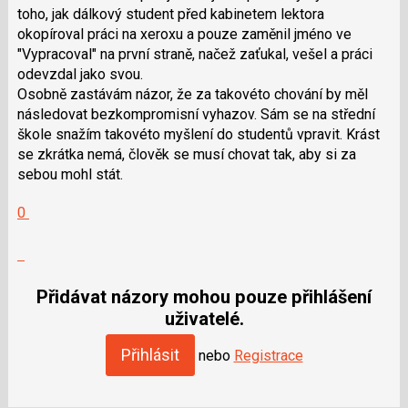
toho, jak dálkový student před kabinetem lektora
okopíroval práci na xeroxu a pouze zaměnil jméno ve
"Vypracoval" na první straně, načež zaťukal, vešel a práci
odevzdal jako svou.
Osobně zastávám názor, že za takovéto chování by měl
následovat bezkompromisní vyhazov. Sám se na střední
škole snažím takovéto myšlení do studentů vpravit. Krást
se zkrátka nemá, člověk se musí chovat tak, aby si za
sebou mohl stát.
Hodnotit:
0
Výborně!
Nahlásit
moderátorům
jako
Přidávat názory mohou pouze přihlášení
SPAM
uživatelé.
Přihlásit
nebo
Registrace