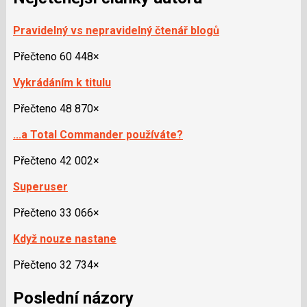
Pravidelný vs nepravidelný čtenář blogů
Přečteno 60 448×
Vykrádáním k titulu
Přečteno 48 870×
...a Total Commander používáte?
Přečteno 42 002×
Superuser
Přečteno 33 066×
Když nouze nastane
Přečteno 32 734×
Poslední názory