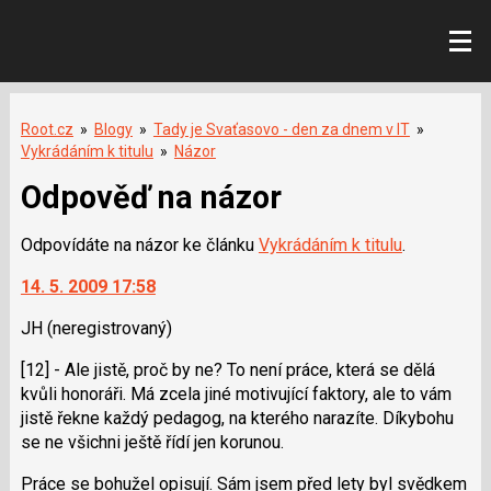
Root.cz
»
Blogy
»
Tady je Svaťasovo - den za dnem v IT
»
Vykrádáním k titulu
»
Názor
Odpověď na názor
Odpovídáte na názor ke článku
Vykrádáním k titulu
.
14. 5. 2009 17:58
JH
(neregistrovaný)
[12] - Ale jistě, proč by ne? To není práce, která se dělá
kvůli honoráři. Má zcela jiné motivující faktory, ale to vám
jistě řekne každý pedagog, na kterého narazíte. Díkybohu
se ne všichni ještě řídí jen korunou.
Práce se bohužel opisují. Sám jsem před lety byl svědkem