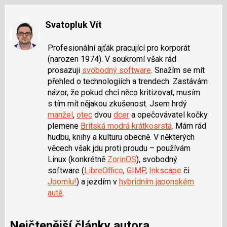
Svatopluk Vít
Profesionální ajťák pracující pro korporát
(narozen 1974). V soukromí však rád
prosazuji
svobodný software
. Snažím se mít
přehled o technologiích a trendech. Zastávám
názor, že pokud chci něco kritizovat, musím
s tím mít nějakou zkušenost. Jsem hrdý
manžel
,
otec
dvou
dcer
a opečovávatel kočky
plemene
Britská modrá krátkosrstá
. Mám rád
hudbu, knihy a kulturu obecně. V některých
věcech však jdu proti proudu – používám
Linux (konkrétně
ZorinOS
), svobodný
software (
LibreOffice
,
GIMP
,
Inkscape
či
Joomlu!
) a jezdím v
hybridním japonském
autě
.
Nejčtenější články autora