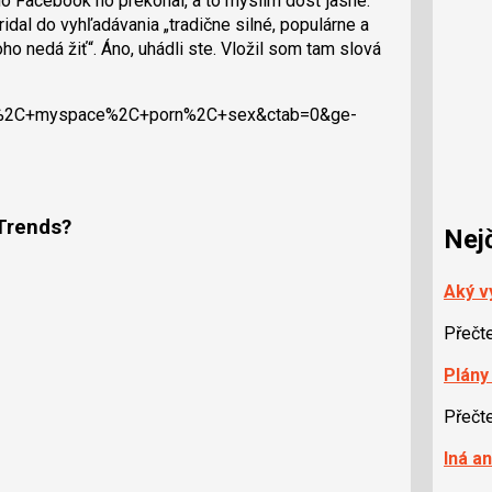
 Facebook ho prekonal, a to myslím dosť jasne.
idal do vyhľadávania „tradične silné, populárne a
ho nedá žiť“. Áno, uhádli ste. Vložil som tam slová
ook%2C+myspace%2C+porn%2C+sex&ctab=0&ge­
 Trends?
Nej
Aký v
Přečt
Plány
Přečt
Iná a