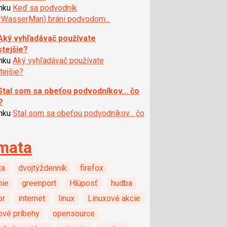
ánku
Keď sa podvodník
rWasserMan) bráni podvodom...
Aký vyhľadávač používate
stejšie?
ánku
Aký vyhľadávač používate
tejšie?
Stal som sa obeťou podvodníkov... čo
?
ánku
Stal som sa obeťou podvodníkov... čo
mata
ta
dvojtýždenník
firefox
nie
greenport
Hlúposť
hudba
or
internet
linux
Linuxové akcie
ové príbehy
opensource