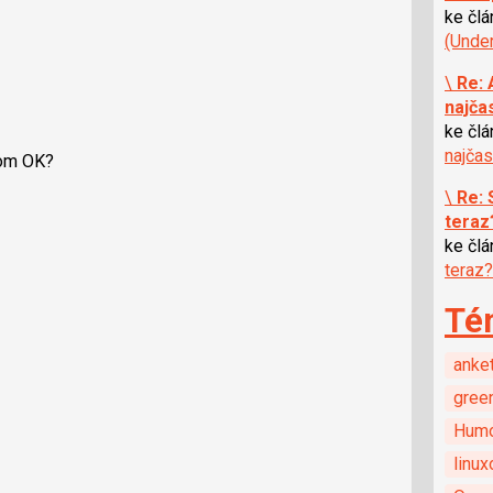
ke čl
(Unde
\
Re: 
najča
ke čl
najčas
kom OK?
\
Re: 
teraz
ke čl
teraz?
Té
anke
gree
Hum
linux