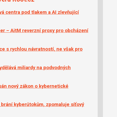
 centra pod tlakem a AI zlevňující
ler – AitM reverzní proxy pro obcházení
ce s rychlou návratností, ne však pro
ydělává miliardy na podvodných
sán nový zákon o kybernetické
e brání kyberútokům, zpomaluje síťový