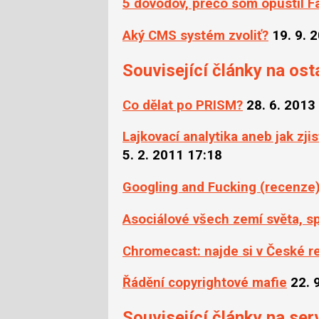
5 dôvodov, prečo som opustil 
Aký CMS systém zvoliť?
19. 9. 
Související články na ost
Co dělat po PRISM?
28. 6. 2013
Lajkovací analytika aneb jak zjis
5. 2. 2011 17:18
Googling and Fucking (recenze
Asociálové všech zemí světa, sp
Chromecast: najde si v České re
Řádění copyrightové mafie
22. 
Související články na ser