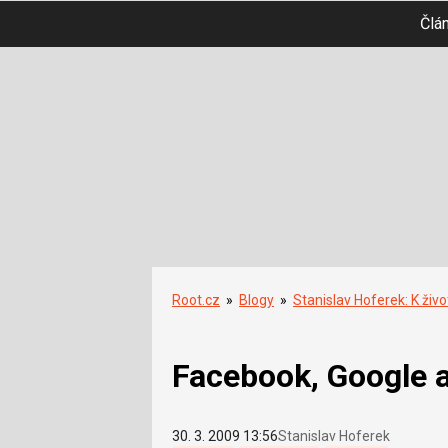
Člá
Root.cz
»
Blogy
»
Stanislav Hoferek: K živo
Facebook, Google a 
30. 3. 2009 13:56
Stanislav Hoferek