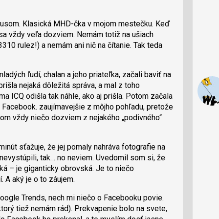
busom. Klasická MHD-čka v mojom mestečku. Keď
k sa vždy veľa dozviem. Nemám totiž na ušiach
310 rulez!) a nemám ani nič na čítanie. Tak teda
dých ľudí, chalan a jeho priateľka, začali baviť na
rišla nejaká dôležitá správa, a mal z toho
ma ICQ odišla tak náhle, ako aj prišla. Potom začala
– Facebook. zaujímavejšie z môjho pohľadu, pretože
 tom vždy niečo dozviem z nejakého „podivného“
minút sťažuje, že jej pomaly nahráva fotografie na
 nevystúpili, tak… no neviem. Uvedomil som si, že
ká – je giganticky obrovská. Je to niečo
. A aký je o to záujem.
oogle Trends, nech mi niečo o Facebooku povie.
torý tiež nemám rád). Prekvapenie bolo na svete,