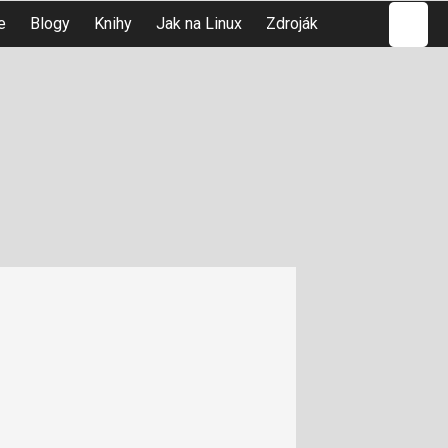
Hledat
e
Blogy
Knihy
Jak na Linux
Zdroják