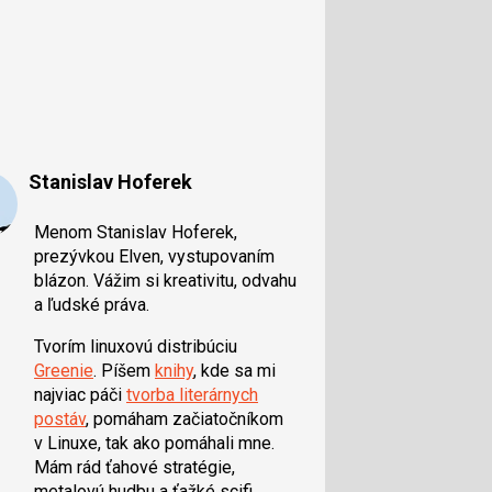
Stanislav Hoferek
Menom Stanislav Hoferek,
prezývkou Elven, vystupovaním
blázon. Vážim si kreativitu, odvahu
a ľudské práva.
Tvorím linuxovú distribúciu
Greenie
. Píšem
knihy
, kde sa mi
najviac páči
tvorba literárnych
postáv
, pomáham začiatočníkom
v Linuxe, tak ako pomáhali mne.
Mám rád ťahové stratégie,
metalovú hudbu a ťažké scifi.