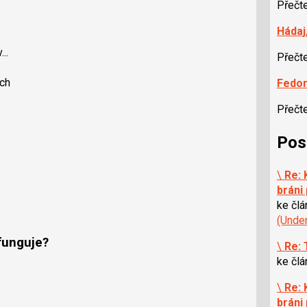
Přečt
Hádaj
..
Přečt
och
Fedor
Přečt
Pos
\
Re:
bráni
ke čl
(Unde
funguje?
\
Re:
ke čl
\
Re:
bráni