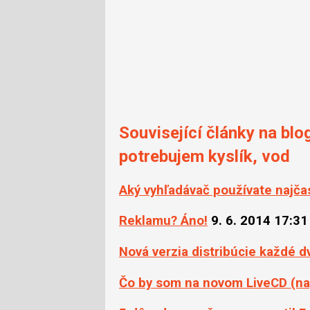
Související články na blo
potrebujem kyslík, vod
Aký vyhľadávač používate najča
Reklamu? Áno!
9. 6. 2014 17:31
Nová verzia distribúcie každé 
Čo by som na novom LiveCD (napr