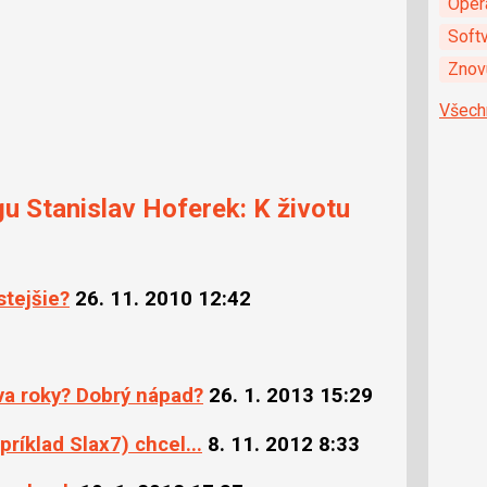
Oper
Soft
Znovu
Všech
gu Stanislav Hoferek: K životu
stejšie?
26. 11. 2010 12:42
dva roky? Dobrý nápad?
26. 1. 2013 15:29
íklad Slax7) chcel...
8. 11. 2012 8:33