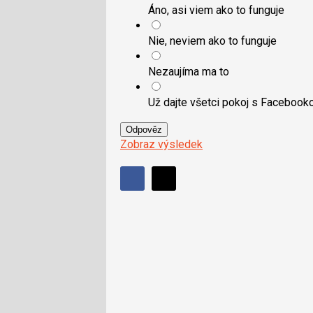
Áno, asi viem ako to funguje
Nie, neviem ako to funguje
Nezaujíma ma to
Už dajte všetci pokoj s Faceboo
Odpověz
Zobraz výsledek
Sdílet
Sdílejte
Sdílejte
na
na
Facebooku
síti
X