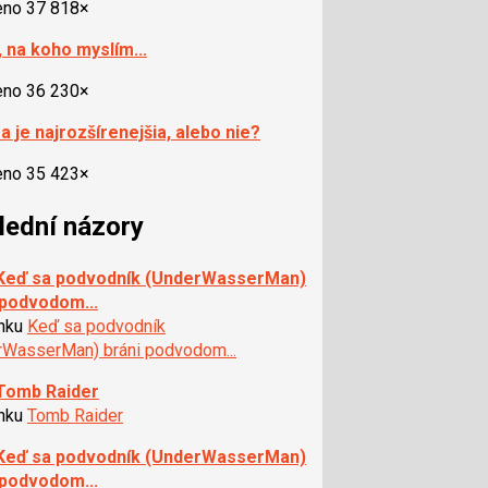
eno 37 818×
, na koho myslím...
eno 36 230×
a je najrozšírenejšia, alebo nie?
eno 35 423×
lední názory
 Keď sa podvodník (UnderWasserMan)
 podvodom...
ánku
Keď sa podvodník
rWasserMan) bráni podvodom...
 Tomb Raider
ánku
Tomb Raider
 Keď sa podvodník (UnderWasserMan)
 podvodom...