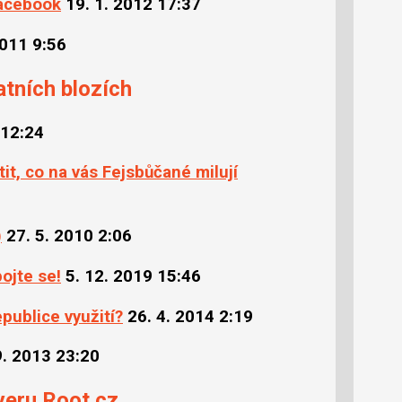
Facebook
19. 1. 2012 17:37
2011 9:56
atních blozích
 12:24
tit, co na vás Fejsbůčané milují
)
27. 5. 2010 2:06
ojte se!
5. 12. 2019 15:46
publice využití?
26. 4. 2014 2:19
9. 2013 23:20
veru Root.cz