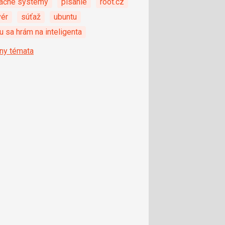
ačné systémy
pisanie
root.cz
vér
súťaž
ubuntu
 sa hrám na inteligenta
ny témata