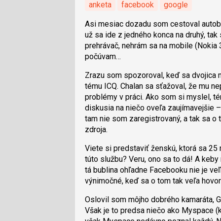
anketa
facebook
google
Asi mesiac dozadu som cestoval auto
už sa ide z jedného konca na druhý, ta
prehrávač, nehrám sa na mobile (Nokia 3
počúvam…
Zrazu som spozoroval, keď sa dvojica mla
tému ICQ. Chalan sa sťažoval, že mu nep
problémy v práci. Ako som si myslel, té
diskusia na niečo oveľa zaujímavejšie 
tam nie som zaregistrovaný, a tak sa o
zdroja.
Viete si predstaviť ženskú, ktorá sa 25 
túto službu? Veru, ono sa to dá! A keby
tá bublina ohľadne Facebooku nie je veľ
výnimočné, keď sa o tom tak veľa hovorí
Oslovil som môjho dobrého kamaráta, G
Však je to predsa niečo ako Myspace (k