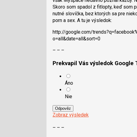
však Myspace nedávno poznal každý. No
Skoro som spadol z fitlopty, keď som pr
nutné slovíčka, bez ktorých sa pre nieko
porn a sex. A tu je výsledok:
http://google.com/trends?q=fa­ceb
o=all&date=all&sort=0
– – –
Prekvapil Vás výsledok Google
Áno
Nie
Odpověz
Zobraz výsledek
– – –