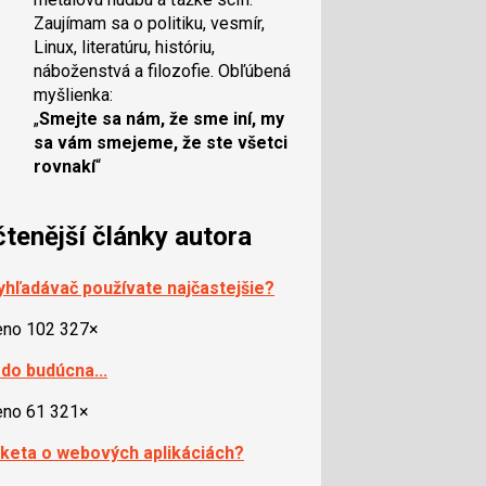
Zaujímam sa o politiku, vesmír,
Linux, literatúru, históriu,
náboženstvá a filozofie. Obľúbená
myšlienka:
„
Smejte sa nám, že sme iní, my
sa vám smejeme, že ste všetci
rovnakí
“
čtenější články autora
yhľadávač používate najčastejšie?
eno 102 327×
 do budúcna...
eno 61 321×
nketa o webových aplikáciách?