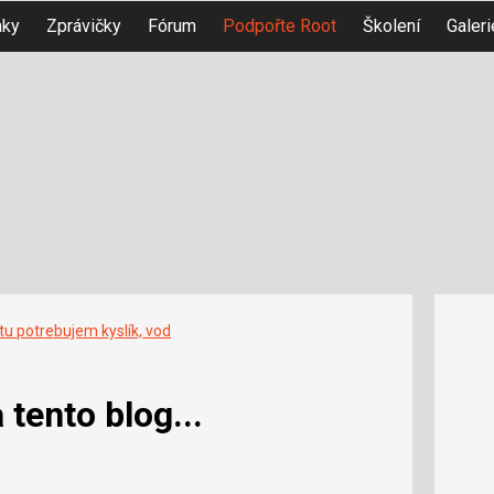
nky
Zprávičky
Fórum
Podpořte Root
Školení
Galeri
tu potrebujem kyslík, vod
tento blog...