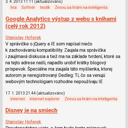
3. 4. 2013 11:11 (aktualizováno)
hra
Softvér
testík
Znovu sa hrám na inteligenta
Google Analytics výstup z webu s knihami
(celý rok 2012)
Stanislav Hoferek
V správičke o jQuery a IE som napísal niečo
k zachovávaniu kompatibility. Zaujala ma správička
i zaujímavá diskusia a tiež ma na základe tvrdení, ktoré sa
na tejto adrese našli, napadlo urobiť krátky blogový
príspevok. Špeciálne ma zaujala táto myšlienka, ktorej
autorom je neregistrovaný Dedleg: Tí, čo sa venujú
webovým technológiam rozhodne nepoužívaju IE
17. 1. 2013 21:44 (aktualizováno)
internet
internet explorer
Znovu sa hrám na inteligenta
Disney je na smiech
Stanislav Hoferek