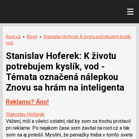
Root.cz
»
Blogy
»
Stanislav Hoferek: K životu potrebujem kyslík,
vod
Stanislav Hoferek: K životu
potrebujem kyslík, vod -
Témata označená nálepkou
Znovu sa hrám na inteligenta
Reklamu? Áno!
Stanislav Hoferek
Vážení, milí a všetci ostatní, rád by som sa trochu pristavil
pri reklame. Po nejakom čase som zavítal na root.cz a tak
som sa aj potešil. Myslím, že peniažky treba v tomto svete