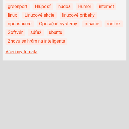
greenport
Hlúposť
hudba
Humor
internet
linux
Linuxové akcie
linuxové príbehy
opensource
Operačné systémy
pisanie
root.cz
Softvér
súťaž
ubuntu
Znovu sa hrám na inteligenta
Všechny témata