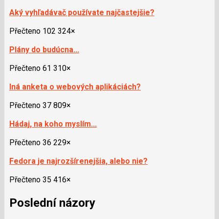
Aký vyhľadávač používate najčastejšie?
Přečteno 102 324×
Plány do budúcna...
Přečteno 61 310×
Iná anketa o webových aplikáciách?
Přečteno 37 809×
Hádaj, na koho myslím...
Přečteno 36 229×
Fedora je najrozšírenejšia, alebo nie?
Přečteno 35 416×
Poslední názory