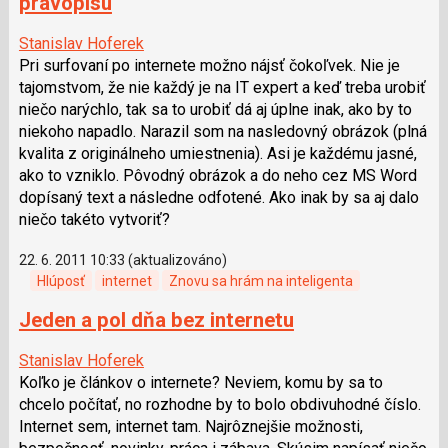
pravopisu
Stanislav Hoferek
Pri surfovaní po internete možno nájsť čokoľvek. Nie je
tajomstvom, že nie každý je na IT expert a keď treba urobiť
niečo narýchlo, tak sa to urobiť dá aj úplne inak, ako by to
niekoho napadlo. Narazil som na nasledovný obrázok (plná
kvalita z originálneho umiestnenia). Asi je každému jasné,
ako to vzniklo. Pôvodný obrázok a do neho cez MS Word
dopísaný text a následne odfotené. Ako inak by sa aj dalo
niečo takéto vytvoriť?
22. 6. 2011 10:33 (aktualizováno)
Hlúposť
internet
Znovu sa hrám na inteligenta
Jeden a pol dňa bez internetu
Stanislav Hoferek
Koľko je článkov o internete? Neviem, komu by sa to
chcelo počítať, no rozhodne by to bolo obdivuhodné číslo.
Internet sem, internet tam. Najrôznejšie možnosti,