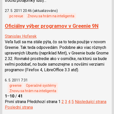
trochu potajomky tuší)…
27. 5. 2011 20:46 (aktualizováno)
pc revue
Znovu sa hrám na inteligenta
Oficiálny výber programov v Greenie 9N
Stanislav Hoferek
Veľa ľudí sa ma stále pýta, čo sa to teda použije v novom
Greenie. Tak teda odpovedám. Podobne ako viac rôznych
upravených Ubuntu (napríklad Mint), v Greenie bude Gnome
2.32. Rovnaké prostredie ako v osmičke, na ktorú sa bude
veľmi podobať, no bude samozrejme s novšími verziami
programov (Firefox 4, LibreOffice 3.3 atď).
6. 5. 2011 7:31
greenie
Operačné systémy
Znovu sa hrám na inteligenta
1
–
10
/
41
První strana
Předchozí strana
1
2
3
4
5
Následující strana
Poslední strana