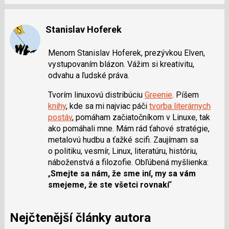
Stanislav Hoferek
Menom Stanislav Hoferek, prezývkou Elven,
vystupovaním blázon. Vážim si kreativitu,
odvahu a ľudské práva.
Tvorím linuxovú distribúciu
Greenie
. Píšem
knihy
, kde sa mi najviac páči
tvorba literárnych
postáv
, pomáham začiatočníkom v Linuxe, tak
ako pomáhali mne. Mám rád ťahové stratégie,
metalovú hudbu a ťažké scifi. Zaujímam sa
o politiku, vesmír, Linux, literatúru, históriu,
náboženstvá a filozofie. Obľúbená myšlienka:
„
Smejte sa nám, že sme iní, my sa vám
smejeme, že ste všetci rovnakí
“
Nejčtenější články autora