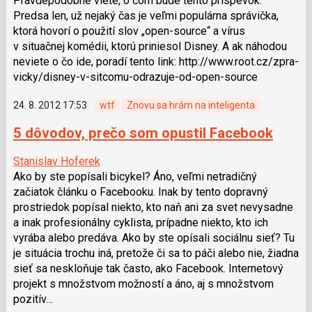
Pravdepodobne viete, o čom bude tento príspevok.
Predsa len, už nejaký čas je veľmi populárna správička,
ktorá hovorí o použití slov „open-source“ a vírus
v situačnej komédii, ktorú priniesol Disney. A ak náhodou
neviete o čo ide, poradí tento link: http://www.root.cz/zpra­
vicky/disney-v-sitcomu-odrazuje-od-open-source
24. 8. 2012 17:53
wtf
Znovu sa hrám na inteligenta
5 dôvodov, prečo som opustil Facebook
Stanislav Hoferek
Ako by ste popísali bicykel? Áno, veľmi netradičný
začiatok článku o Facebooku. Inak by tento dopravný
prostriedok popísal niekto, kto naň ani za svet nevysadne
a inak profesionálny cyklista, prípadne niekto, kto ich
vyrába alebo predáva. Ako by ste opísali sociálnu sieť? Tu
je situácia trochu iná, pretože či sa to páči alebo nie, žiadna
sieť sa neskloňuje tak často, ako Facebook. Internetový
projekt s množstvom možností a áno, aj s množstvom
pozitív…