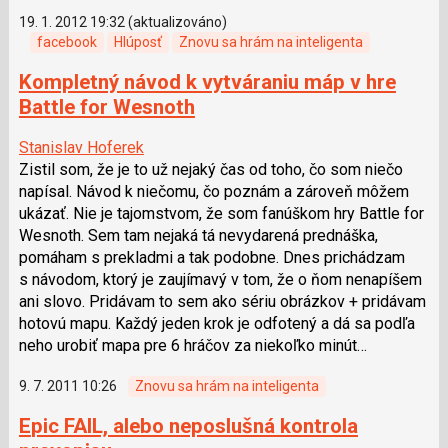
19. 1. 2012 19:32 (aktualizováno)
facebook
Hlúposť
Znovu sa hrám na inteligenta
Kompletný návod k vytváraniu máp v hre
Battle for Wesnoth
Stanislav Hoferek
Zistil som, že je to už nejaký čas od toho, čo som niečo
napísal. Návod k niečomu, čo poznám a zároveň môžem
ukázať. Nie je tajomstvom, že som fanúškom hry Battle for
Wesnoth. Sem tam nejaká tá nevydarená prednáška,
pomáham s prekladmi a tak podobne. Dnes prichádzam
s návodom, ktorý je zaujímavý v tom, že o ňom nenapíšem
ani slovo. Pridávam to sem ako sériu obrázkov + pridávam
hotovú mapu. Každý jeden krok je odfotený a dá sa podľa
neho urobiť mapa pre 6 hráčov za niekoľko minút…
9. 7. 2011 10:26
Znovu sa hrám na inteligenta
Epic FAIL, alebo neposlušná kontrola