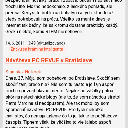
bezpečnosť, novinky, práca i zábava. Skúsim napísať niečo
trochu iné. Možno nedokonalo, z laického pohľadu, ale
predsa. Kedysi to bol luxus bohatých a tých, ktorí to už
vtedy potrebovali na prácu. Všetko sa mení a dnes je
internet tak bežný, že sa k tomu dostane prakticky každý.
Geek i niekto, komu RTFM nič nehovorí…
14. 6. 2011 13:49 (aktualizováno)
Znovu sa hrám na inteligenta
Návšteva PC REVUE v Bratislave
Stanislav Hoferek
Dnes, 27. Mája, som pobehoval po Bratislave. Skočiť sem,
skočiť tam, prečo nie? Nie som tu často a je fajn aspoň
trochu spoznať hlavné mesto. Nejaké tie zážitky patria
skôr na netechnické blogy (ale to, že som náhodou stretol
Petra Marcina si neodpustím). Ale tak mohol by som
spomenúť návštevu PC REVUE. Pre tých niekoľko
civilistov, čo nemajú tušenie čo to je, tak je to počítačový
časopis. Tipnem však, že väčšina to vie (alebo aspoň