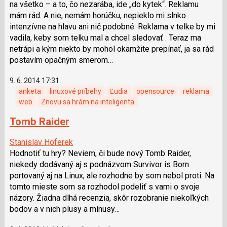
na všetko – a to, čo nezarába, ide „do kytek“. Reklamu
mám rád. A nie, nemám horúčku, nepieklo mi slnko
intenzívne na hlavu ani nič podobné. Reklama v telke by mi
vadila, keby som telku mal a chcel sledovať . Teraz ma
netrápi a kým niekto by mohol okamžite prepínať, ja sa rád
postavím opačným smerom…
9. 6. 2014 17:31
anketa
linuxové príbehy
Ľudia
opensource
reklama
web
Znovu sa hrám na inteligenta
Tomb Raider
Stanislav Hoferek
Hodnotiť tu hry? Neviem, či bude nový Tomb Raider,
niekedy dodávaný aj s podnázvom Survivor is Born
portovaný aj na Linux, ale rozhodne by som nebol proti. Na
tomto mieste som sa rozhodol podeliť s vami o svoje
názory. Žiadna dlhá recenzia, skôr rozobranie niekoľkých
bodov a v nich plusy a mínusy…