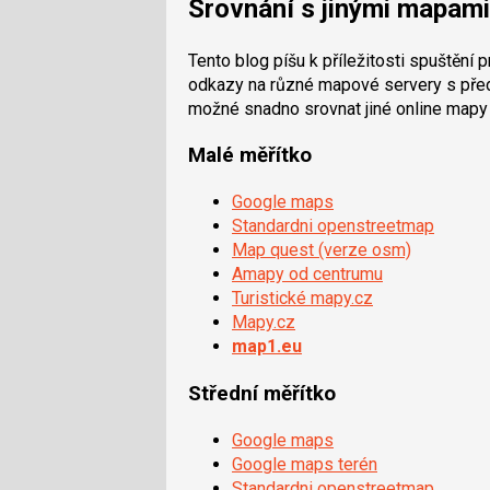
Srovnání s jinými mapami
Tento blog píšu k příležitosti spuštění
odkazy na různé mapové servery s předv
možné snadno srovnat jiné online mapy
Malé měřítko
Google maps
Standardni openstreetmap
Map quest (verze osm)
Amapy od centrumu
Turistické mapy.cz
Mapy.cz
map1.eu
Střední měřítko
Google maps
Google maps terén
Standardni openstreetmap