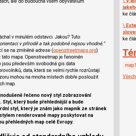
\
V an
ách, ale do budoucna všem obyvatelům
jakeh
ke čl
\
Este
slove
áchal v minulém odstavci. Jakou? Tuto:
ke čl
orientaci v přírodě a tak podobně nejsou vhodné.“
Té
cí se na zmíněné adrese (
openstreetmaps.org
).
 tato mapa. Openstreetmap je fenomén
p jsou především svobodná gis data
map1
volníků, data, která se velmi rychle rozrůstají.
Všech
názoru mohou na mnoha místech dobře posloužit
ých map.
dnodušeně řečeno nový styl zobrazování
Styl, který bude přehlednější a bude
dní styl, který je znám jako mapnik ze stránek
 stylem renderované mapy poskytovat na
bu přehledných map celé Evropy.