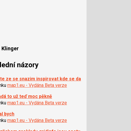
 Klinger
lední názory
te ze se snazim inspirovat kde se da
ánku
map1.eu - Vydána Beta verze
dá to už teď moc pěkně
ánku
map1.eu - Vydána Beta verze
al bych
ánku
map1.eu - Vydána Beta verze