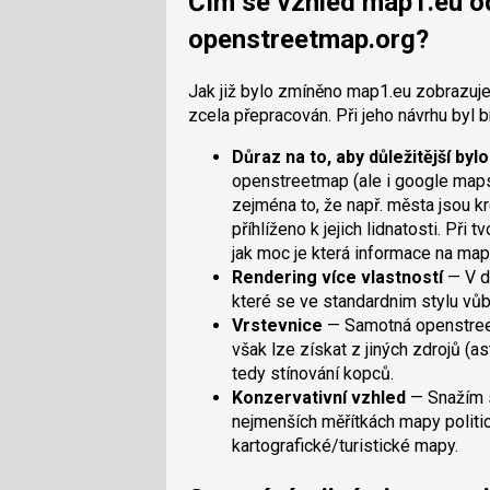
Čím se vzhled map1.eu od
openstreetmap.org?
Jak již bylo zmíněno map1.eu zobrazuje 
zcela přepracován. Při jeho návrhu byl b
Důraz na to, aby důležitější byl
openstreetmap (ale i google map
zejména to, že např. města jsou k
příhlíženo k jejich lidnatosti. Při t
jak moc je která informace na mapě
Rendering více vlastností
— V d
které se ve standardnim stylu vůbe
Vrstevnice
— Samotná openstreet
však lze získat z jiných zdrojů (as
tedy stínování kopců.
Konzervativní vzhled
— Snažím s
nejmenších měřítkách mapy politic
kartografické/turistické mapy.