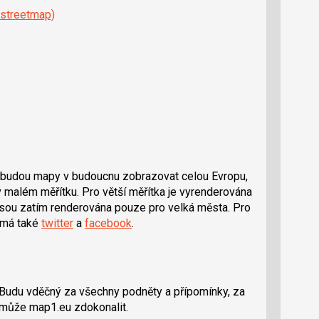
streetmap)
v budou mapy v budoucnu zobrazovat celou Evropu,
v malém měřítku. Pro větší měřítka je vyrenderována
 jsou zatím renderována pouze pro velká města. Pro
t má také
twitter
a
facebook
.
. Budu vděčný za všechny podněty a přípomínky, za
pomůže map1.eu zdokonalit.