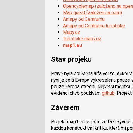
Opencyclemap (založeno na open
Map quest (založen na osm)
Amapy od Centrumu
Amapy od Centrumu turistické
Mapy.cz
Turistické mapy.cz
map1.eu
Stav projeku
Právě byla spuštěna alfa verze. Ačkoli
nyní je celá Evropa vykreselena pouze 
pouze Evropa střední. Největší měřítka
evidenci chyb používám
github
. Projek
Závěrem
Projekt map1.eu je ještě ve fázi vývoje
každou konstruktivní kritiku, která mi 