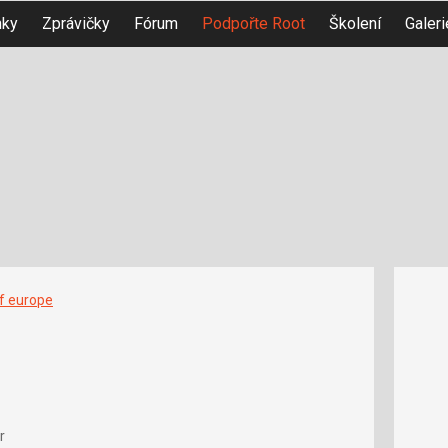
nky
Zprávičky
Fórum
Podpořte Root
Školení
Galeri
f europe
r