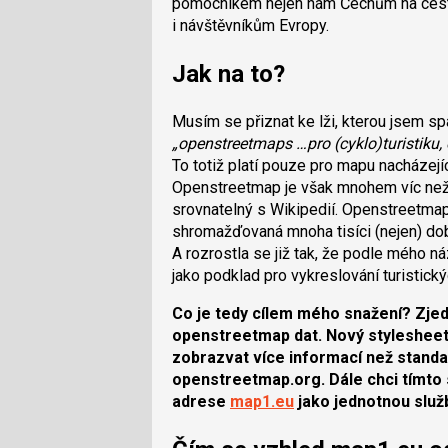
pomocníkem nejen nám Čechům na cest
i návštěvníkům Evropy.
Jak na to?
Musím se přiznat ke lži, kterou jsem sp
„openstreetmaps …pro (cyklo)turistiku, 
To totiž platí pouze pro mapu nacházejí
Openstreetmap je však mnohem víc než
srovnatelný s Wikipedií. Openstreetma
shromažďovaná mnoha tisíci (nejen) dobro
A rozrostla se již tak, že podle mého 
jako podklad pro vykreslování turistick
Co je tedy cílem mého snažení? Zje
openstreetmap dat. Nový stylesheet. 
zobrazvat více informací než standar
openstreetmap.org. Dále chci tímto
adrese
map1.eu
jako jednotnou služ