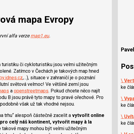
ová mapa Evropy
první alfa verze
map1.eu
.
Pavel
turistiku či cykloturistiku jsou velmi užitečným
Pos
volené. Zatímco v Čechách je takových map hned
y.idnes.cz
,…), situace v zahraničí je o poznání
\
Vert
lutní světová velmoc! Ve většině zemí jsou
ke čl
maps
a
openstreetmaps
. Pokud chcete něco najít
du B jsou právě tyto mapy to pravé ořechové. Pro
\
Vypa
tak podobně však už tak vhodné nejsou.
ke čl
a trhu“ alespoň částečně zacelit a
vytvořit online
\
Uvít
 pro celý náš kontinent, vytvořit mapy à la
ke čl
že takové mapy mohou být velmi užitečným