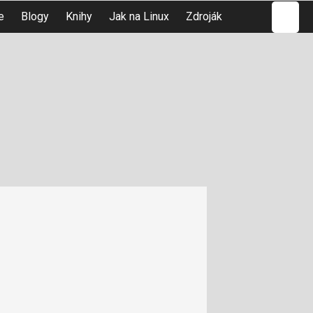
Hledat
e
Blogy
Knihy
Jak na Linux
Zdroják