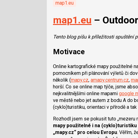
map1.eu
map1.eu
– Outdoor
Tento blog píšu k příležitosti spuštění 
Motivace
Online kartografické mapy použitelné na 
pomocníkem při plánování výletů či do
několik (
mapy.cz
,
amapy.centrum.cz
,
map
horší. Co se online map týče, jsme abso
nejkvalitnějšími online mapami
google 
ve městě nebo jet autem z bodu A do bo
(cyklo)turistiku, orientaci v přírodě a 
Rozhodl jsem se pokusit tuto „mezeru n
mapy použitelné i na (cyklo)turistiku
„mapy.cz“ pro celou Evropu
. Věřím, 