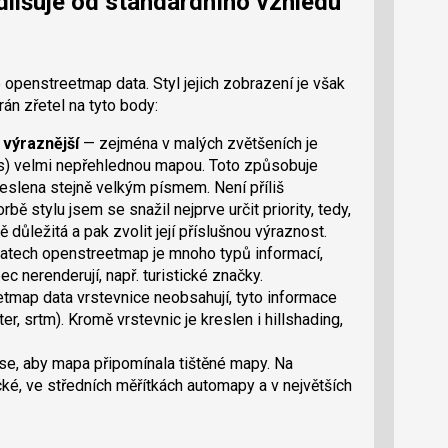
lišuje od standardního vzhledu
openstreetmap data. Styl jejich zobrazení je však
rán zřetel na tyto body:
o výraznější
— zejména v malých zvětšeních je
s) velmi nepřehlednou mapou. Toto způsobuje
reslena stejně velkým písmem. Není příliš
vorbě stylu jsem se snažil nejprve určit priority, tedy,
 důležitá a pak zvolit její příslušnou výraznost.
atech openstreetmap je mnoho typů informací,
c nerenderují, např. turistické značky.
map data vrstevnice neobsahují, tyto informace
ter, srtm). Kromě vrstevnic je kreslen i hillshading,
e, aby mapa připomínala tištěné mapy. Na
ké, ve středních měřítkách automapy a v největších