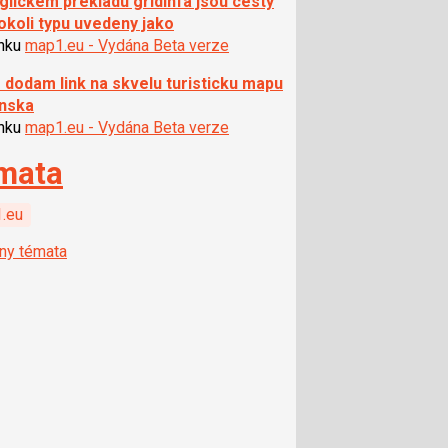
glickem prekladu gridinfa jsou cesty
okoli typu uvedeny jako
ánku
map1.eu - Vydána Beta verze
 dodam link na skvelu turisticku mapu
nska
ánku
map1.eu - Vydána Beta verze
mata
.eu
ny témata