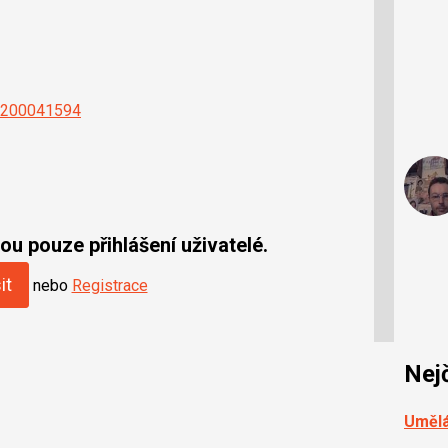
=2200041594
u pouze přihlášení uživatelé.
it
nebo
Registrace
Nej
Umělá