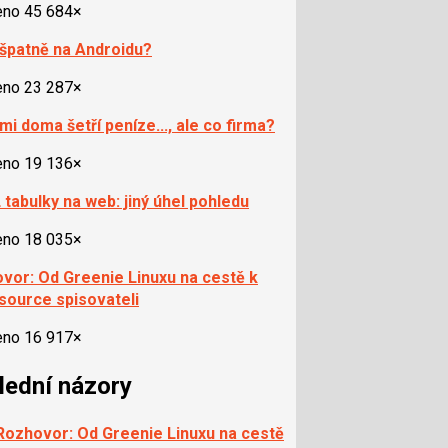
eno 45 684×
 špatně na Androidu?
eno 23 287×
mi doma šetří peníze..., ale co firma?
eno 19 136×
tabulky na web: jiný úhel pohledu
eno 18 035×
vor: Od Greenie Linuxu na cestě k
source spisovateli
eno 16 917×
lední názory
Rozhovor: Od Greenie Linuxu na cestě