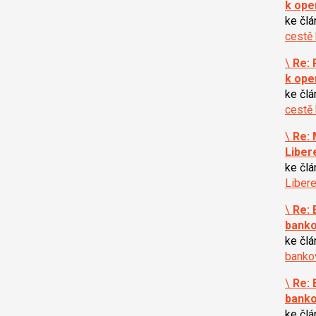
k ope
ke čl
cestě 
\
Re: 
k ope
ke čl
cestě 
\
Re: 
Libere
ke čl
Libere
\
Re: 
banko
ke čl
bankov
\
Re: 
banko
ke čl