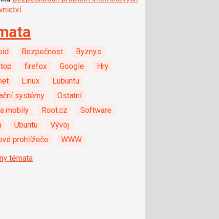
nictví
mata
oid
Bezpečnost
Byznys
top
firefox
Google
Hry
net
Linux
Lubuntu
ační systémy
Ostatní
a mobily
Root.cz
Software
m
Ubuntu
Vývoj
vé prohlížeče
WWW
ny témata