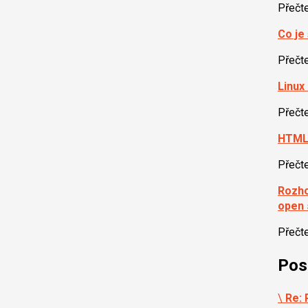
Přečt
Co je
Přečt
Linux 
Přečt
HTML 
Přečt
Rozho
open 
Přečt
Pos
\
Re: 