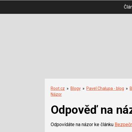
Člá
Root.cz
»
Blogy
»
Pavel Chalupa - blog
»
B
Názor
Odpověď na ná
Odpovídáte na názor ke článku
Bezpečn