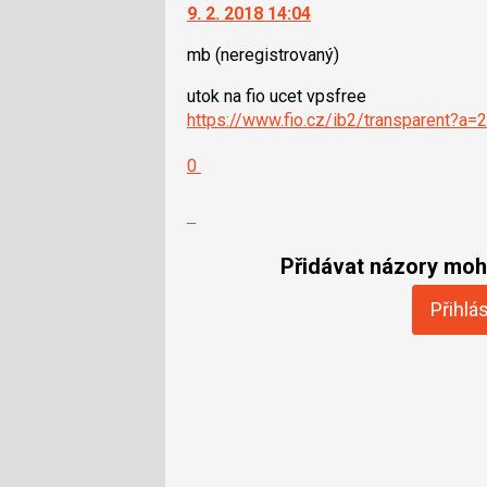
9. 2. 2018 14:04
mb
(neregistrovaný)
utok na fio ucet vpsfree
https://www.fio.cz/ib2/transparent?a
Hodnotit:
0
Výborně!
Nahlásit
moderátorům
jako
Přidávat názory moho
SPAM
Přihlás