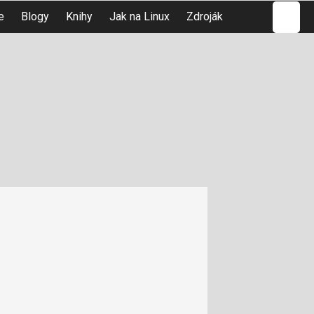
Hledat
e
Blogy
Knihy
Jak na Linux
Zdroják