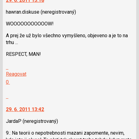
29. 6. 2011 13:18
lze
SPAM
použít
hawran.diskuse
(neregistrovaný)
i
WOOOOOOOOOOOW!
klávesy
N
A prej že už bylo všechno vymyšleno, objeveno a je to na
pro
trhu ...
následující
a
RESPECT, MAN!
P
pro
Skok
předchozí
na
Reagovat
nový
další
Hodnotit:
0
názor
nový
Výborně!
názor.
Nahlásit
K
moderátorům
navigaci
jako
29. 6. 2011 13:42
lze
SPAM
použít
JardaP
(neregistrovaný)
i
9.: Na teorii o nepotrebnosti mazani zapomente, nevim,
klávesy