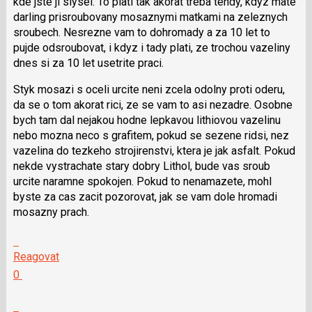
kde jste ji slysel. To plati tak akorat treba tehdy, kdyz mate
N
darling prisroubovany mosaznymi matkami na zeleznych
pro
sroubech. Nesrezne vam to dohromady a za 10 let to
následující
pujde odsroubovat, i kdyz i tady plati, ze trochou vazeliny
a
dnes si za 10 let usetrite praci.
P
pro
Styk mosazi s oceli urcite neni zcela odolny proti oderu,
předchozí
da se o tom akorat rici, ze se vam to asi nezadre. Osobne
nový
bych tam dal nejakou hodne lepkavou lithiovou vazelinu
názor
nebo mozna neco s grafitem, pokud se sezene ridsi, nez
vazelina do tezkeho strojirenstvi, ktera je jak asfalt. Pokud
nekde vystrachate stary dobry Lithol, bude vas sroub
urcite naramne spokojen. Pokud to nenamazete, mohl
byste za cas zacit pozorovat, jak se vam dole hromadi
mosazny prach.
Skok
na
Reagovat
další
Hodnotit:
0
nový
Výborně!
názor.
Nahlásit