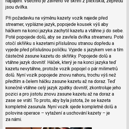
napájení. Všechno je zavřeno ve skříni z plexiskla, zepředu
jsou dvířka.
Při požadavku na výměnu kazety vozík najede před
streamer, vyplázne jazyk, popojede kousek výš aby
háčkem na konci jazyka zachytil kazetu a vtáhne ji do sebe.
Poté popojede dolů, aby se zavřela dvířka streameru. Poté
otočí skříňku s kazetami příslušnou stranou dopředu a
vyjede před příslušnou poličku. Vyjede s jazykem ven a tím
částečně zasune kazetu do skříňky. Popojede dolů a
vtáhne jazyk dovnitř. Háček, který je na konci jazyka teď
kazetu nevytáhne, protože vozík popojel o pár milimetrů
dolů. Nyní vozík popojede znovu nahoru, trochu výš než
předtím a čelem háčku zasune kazetu až na doraz. Teď
konečně vtáhne celý jazyk zpátky dovnitř, zkontroluje jeho
pozici a pro jistotu znovu zasune kazetu až na doraz a
zase se vrátí. To proto, aby byla jistota, že se kazeta
kompletně zasunula. Nyní vozík sjede kompletně dolů a
polovina operace – vytažení a uschování kazety – je
za námi.