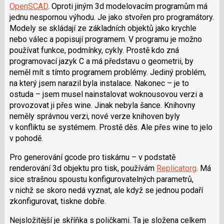
OpenSCAD
. Oproti jiným 3d modelovacím programům má
jednu nespornou výhodu. Je jako stvořen pro programátory.
Modely se skládají ze základních objektů jako krychle
nebo válec a popisují programem. V programu je možno
používat funkce, podmínky, cykly. Prostě kdo zná
programovací jazyk C a má představu o geometrii, by
neměl mít s tímto programem problémy. Jediný problém,
na který jsem narazil byla instalace. Nakonec – je to
ostuda – jsem musel nainstalovat woknousovou verzi a
provozovat ji přes wine. Jinak nebyla šance. Knihovny
neměly správnou verzi, nové verze knihoven byly
v konfliktu se systémem. Prostě děs. Ale přes wine to jelo
v pohodě.
Pro generování gcode pro tiskárnu – v podstatě
renderování 3d objektu pro tisk, používám
Replicatorg
. Má
sice strašnou spoustu konfigurovatelných parametrů,
v nichž se skoro nedá vyznat, ale když se jednou podaří
zkonfigurovat, tiskne dobře.
Nejsložitější je skříňka s poličkami. Ta je složena celkem