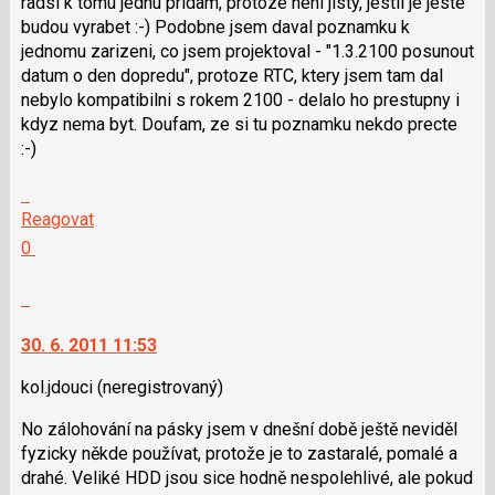
radsi k tomu jednu pridam, protoze neni jisty, jestli je jeste
N
budou vyrabet :-) Podobne jsem daval poznamku k
pro
jednomu zarizeni, co jsem projektoval - "1.3.2100 posunout
následující
datum o den dopredu", protoze RTC, ktery jsem tam dal
a
nebylo kompatibilni s rokem 2100 - delalo ho prestupny i
P
kdyz nema byt. Doufam, ze si tu poznamku nekdo precte
pro
:-)
předchozí
nový
Skok
názor
na
Reagovat
další
Hodnotit:
0
nový
Výborně!
názor.
Nahlásit
K
moderátorům
navigaci
jako
30. 6. 2011 11:53
lze
SPAM
použít
kol.jdouci
(neregistrovaný)
i
No zálohování na pásky jsem v dnešní době ještě neviděl
klávesy
fyzicky někde používat, protože je to zastaralé, pomalé a
N
drahé. Veliké HDD jsou sice hodně nespolehlivé, ale pokud
pro