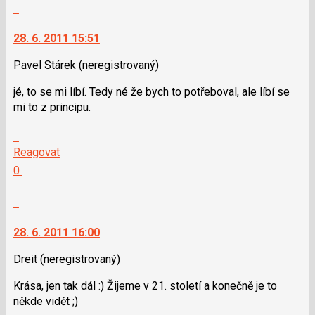
názor.
Nahlásit
K
moderátorům
navigaci
jako
28. 6. 2011 15:51
lze
SPAM
použít
Pavel Stárek
(neregistrovaný)
i
jé, to se mi líbí. Tedy né že bych to potřeboval, ale líbí se
klávesy
mi to z principu.
N
pro
Skok
následující
na
Reagovat
a
další
Hodnotit:
0
P
nový
Výborně!
pro
názor.
Nahlásit
předchozí
K
moderátorům
nový
navigaci
jako
28. 6. 2011 16:00
názor
lze
SPAM
použít
Dreit
(neregistrovaný)
i
Krása, jen tak dál :) Žijeme v 21. století a konečně je to
klávesy
někde vidět ;)
N