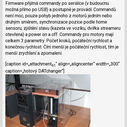
Firmware přijímá commandy po seriálce (v budoucnu
možná přímo po USB) a postupně je provádí. Commandů
není moc, pouze pohyb jednoho z motorů jedním nebo
druhým směrem, synchronizace pozice podle home
sensoru, zjištění stavu (kazeta ve vozíku, dvířka streameru
otevřena) a power on a off. Commandy pro motory mají
celkem 3 parametry. Počet kroků, počáteční rychlost a
konečnou rychlost. Čím menší je počáteční rychlost, tím je
menší zrychlení a zpomalení.
[caption id=„attachment
“ align=„aligncenter“ width=„300“
61
caption=„hotový DATchanger“]