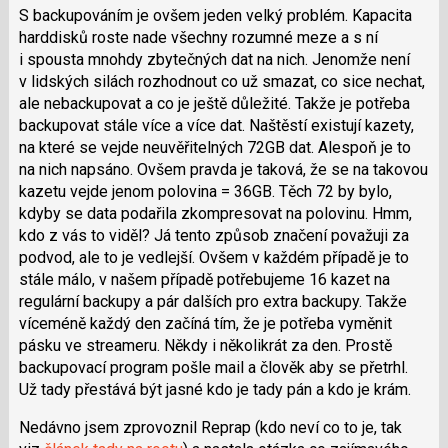
S backupováním je ovšem jeden velký problém. Kapacita
harddisků roste nade všechny rozumné meze a s ní
i spousta mnohdy zbytečných dat na nich. Jenomže není
v lidských silách rozhodnout co už smazat, co sice nechat,
ale nebackupovat a co je ještě důležité. Takže je potřeba
backupovat stále více a více dat. Naštěstí existují kazety,
na které se vejde neuvěřitelných 72GB dat. Alespoň je to
na nich napsáno. Ovšem pravda je taková, že se na takovou
kazetu vejde jenom polovina = 36GB. Těch 72 by bylo,
kdyby se data podařila zkompresovat na polovinu. Hmm,
kdo z vás to viděl? Já tento způsob značení považuji za
podvod, ale to je vedlejší. Ovšem v každém případě je to
stále málo, v našem případě potřebujeme 16 kazet na
regulární backupy a pár dalších pro extra backupy. Takže
víceméně každý den začíná tím, že je potřeba vyměnit
pásku ve streameru. Někdy i několikrát za den. Prostě
backupovací program pošle mail a člověk aby se přetrhl.
Už tady přestává být jasné kdo je tady pán a kdo je krám.
Nedávno jsem zprovoznil Reprap (kdo neví co to je, tak