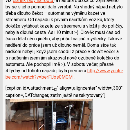
viz
článek tady na rootu
) a nastala otázka co zajímavého
by se s jeho pomocí dalo vyrobit. Na vhodný nápad nebylo
třeba dlouho čekat – automat na výměnu kazet ve
streameru. Od nápadu k prvním náčrtkům vozíku, který
dokáže vytáhout kazetu ze streameru a vložit ji do poličky,
nebyla dlouhá cesta. Asi 10 minut :-). Člověk musí čas od
času dělat něco jiného, aby přišel na jiné myšlenky. Takové
nadšení do práce jsem už dlouho neměl. Doma sice tak
nadšení nebyli, když jsem chodil z práce v devět večer a
s nadšením jsem jim ukazoval nové ozubené kolečko do
automatu. Ale pochopili mě :-). V sobotu večer, přesně
4 týdny od tohoto nápadu, byla premiéra
http://www.youtu­
be.com/watch?v=berFUos0MCM
.
[caption id=„attachment
“ align=„aligncenter“ width=„300“
42
caption=„DATchanger, zatím ještě nezakrytovaný“]