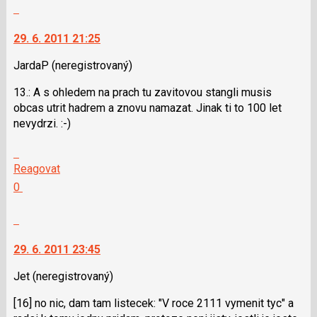
názor.
Nahlásit
nový
K
moderátorům
názor
navigaci
jako
29. 6. 2011 21:25
lze
SPAM
použít
JardaP
(neregistrovaný)
i
13.: A s ohledem na prach tu zavitovou stangli musis
klávesy
obcas utrit hadrem a znovu namazat. Jinak ti to 100 let
N
nevydrzi. :-)
pro
následující
Skok
a
na
Reagovat
P
další
Hodnotit:
0
pro
nový
Výborně!
předchozí
názor.
Nahlásit
nový
K
moderátorům
názor
navigaci
jako
29. 6. 2011 23:45
lze
SPAM
použít
Jet
(neregistrovaný)
i
[16] no nic, dam tam listecek: "V roce 2111 vymenit tyc" a
klávesy