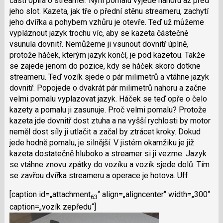
částí opírá o streamer. Nyní pomalu vyjede nahoru až před
jeho slot. Kazeta, jak tře o přední stěnu streameru, zachytí
jeho dvířka a pohybem vzhůru je otevře. Teď už můžeme
vypláznout jazyk trochu víc, aby se kazeta částečně
vsunula dovnitř. Nemůžeme ji vsunout dovnitř úplně,
protože háček, kterým jazyk končí, je pod kazetou. Takže
se zajede jenom do pozice, kdy se háček skoro dotkne
streameru. Teď vozík sjede o pár milimetrů a vtáhne jazyk
dovnitř. Popojede o dvakrát pár milimetrů nahoru a začne
velmi pomalu vyplazovat jazyk. Háček se teď opře o čelo
kazety a pomalu ji zasunuje. Proč velmi pomalu? Protože
kazeta jde dovnitř dost ztuha a na vyšší rychlosti by motor
neměl dost síly ji utlačit a začal by ztrácet kroky. Dokud
jede hodně pomalu, je silnější. V jistém okamžiku je již
kazeta dostatečně hluboko a streamer si ji vezme. Jazyk
se vtáhne znovu zpátky do vozíku a vozík sjede dolů. Tím
se zavřou dvířka streameru a operace je hotova. Uff.
[caption id=„attachment
“ align=„aligncenter“ width=„300“
63
caption=„vozík zepředu“]