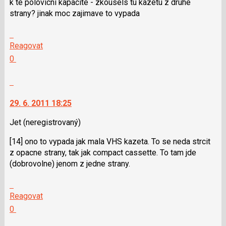
k te polovicni kapacite - zkousels tu kazetu z druhe
klávesy
strany? jinak moc zajimave to vypada
N
pro
Skok
následující
na
Reagovat
a
další
Hodnotit:
0
P
nový
Výborně!
pro
názor.
Nahlásit
předchozí
K
moderátorům
nový
navigaci
jako
29. 6. 2011 18:25
názor
lze
SPAM
použít
Jet
(neregistrovaný)
i
[14] ono to vypada jak mala VHS kazeta. To se neda strcit
klávesy
z opacne strany, tak jak compact cassette. To tam jde
N
(dobrovolne) jenom z jedne strany.
pro
následující
Skok
a
na
Reagovat
P
další
Hodnotit:
0
pro
nový
Výborně!
předchozí