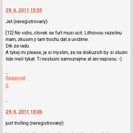
K
moderátorům
navigaci
jako
29. 6. 2011 15:55
lze
SPAM
použít
Jet
(neregistrovaný)
i
[12] No vidis, clovek se furt musi ucit. Lithiovou vazelinu
klávesy
mam, zkusim ji tam trochu dat a uvidime.
N
Dik za radu.
pro
A tykej mi please, ja si myslim, ze na diskuzich by si slusni
následující
lide meli tykat. Ti neslusni samozrejme at ani nepisou :-)
a
P
Skok
pro
na
Reagovat
předchozí
další
Hodnotit:
0
nový
nový
Výborně!
názor
názor.
Nahlásit
K
moderátorům
navigaci
jako
29. 6. 2011 18:06
lze
SPAM
použít
just trolling
(neregistrovaný)
i