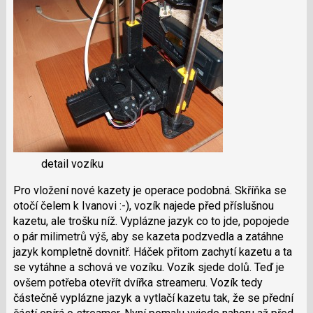
detail vozíku
Pro vložení nové kazety je operace podobná. Skříňka se
otočí čelem k Ivanovi :-), vozík najede před příslušnou
kazetu, ale trošku níž. Vyplázne jazyk co to jde, popojede
o pár milimetrů výš, aby se kazeta podzvedla a zatáhne
jazyk kompletně dovnitř. Háček přitom zachytí kazetu a ta
se vytáhne a schová ve vozíku. Vozík sjede dolů. Teď je
ovšem potřeba otevřít dvířka streameru. Vozík tedy
částečně vyplázne jazyk a vytlačí kazetu tak, že se přední