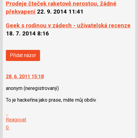
Prodeje čteček raketově nerostou, žádné
překvapení
22. 9. 2014 11:41
Geek s rodinou v zádech - uživatelská recenze
18. 7. 2014 8:16
Přidat názor
28. 6. 2011 15:18
anonym
(neregistrovaný)
To je hackeřina jako prase, máte můj obdiv.
Skok
na
Reagovat
další
Hodnotit:
0
nový
Výborně!