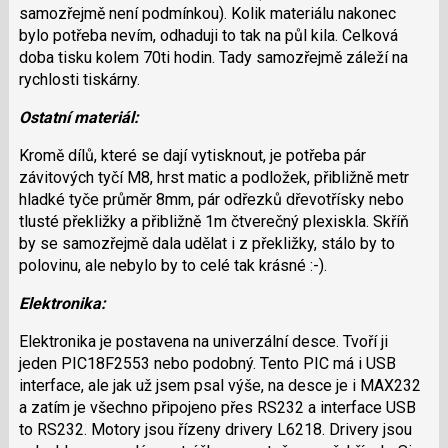
samozřejmě není podmínkou). Kolik materiálu nakonec
bylo potřeba nevím, odhaduji to tak na půl kila. Celková
doba tisku kolem 70ti hodin. Tady samozřejmě záleží na
rychlosti tiskárny.
Ostatní materiál:
Kromě dílů, které se dají vytisknout, je potřeba pár
závitových tyčí M8, hrst matic a podložek, přibližně metr
hladké tyče průměr 8mm, pár odřezků dřevotřísky nebo
tlusté překližky a přibližně 1m čtverečný plexiskla. Skříň
by se samozřejmě dala udělat i z překližky, stálo by to
polovinu, ale nebylo by to celé tak krásné :-).
Elektronika:
Elektronika je postavena na univerzální desce. Tvoří ji
jeden PIC18F2553 nebo podobný. Tento PIC má i USB
interface, ale jak už jsem psal výše, na desce je i MAX232
a zatím je všechno připojeno přes RS232 a interface USB
to RS232. Motory jsou řízeny drivery L6218. Drivery jsou