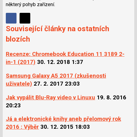
některý pohyb zařízení.
Sdílet
Sdílejte
Sdílejte
Související články na ostatních
na
na
Facebooku
blozích
síti
X
Recenze: Chromebook Education 11 3189 2-
in-1 (2017)
30. 12. 2018 1:37
Samsung Galaxy A5 2017 (zkušenosti
uživatele)
27. 2. 2017 23:03
Jak vypálit Blu-Ray video v Linuxu
19. 8. 2016
20:23
Já a elektronické knihy aneb přelomový rok
2016 : Výběr
30. 12. 2015 18:03