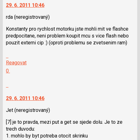
navigaci
jako
29. 6. 2011 10:46
lze
SPAM
použít
rda
(neregistrovaný)
i
Konstanty pro rychlost motorku jste mohli mit ve flashce
klávesy
predpocitane, neni problem koupit mcu s vice flash nebo
N
pouzit externi cip :) (oproti problemu se zvetsenim ram)
pro
následující
Skok
a
na
Reagovat
P
další
Hodnotit:
0
pro
nový
Výborně!
předchozí
názor.
Nahlásit
nový
K
moderátorům
názor
navigaci
jako
29. 6. 2011 10:46
lze
SPAM
použít
Jet
(neregistrovaný)
i
[7] je to pravda, mezi put a get se sjede dolu. Je to ze
klávesy
trech duvodu:
N
1. mohlo by byt potreba otocit skrinku
pro