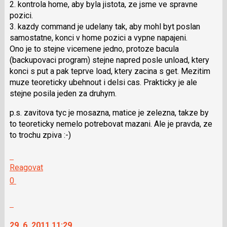
2. kontrola home, aby byla jistota, ze jsme ve spravne
následující
pozici.
a
3. kazdy command je udelany tak, aby mohl byt poslan
P
samostatne, konci v home pozici a vypne napajeni.
pro
Ono je to stejne vicemene jedno, protoze bacula
předchozí
(backupovaci program) stejne napred posle unload, ktery
nový
konci s put a pak teprve load, ktery zacina s get. Mezitim
názor
muze teoreticky ubehnout i delsi cas. Prakticky je ale
stejne posila jeden za druhym.
p.s. zavitova tyc je mosazna, matice je zelezna, takze by
to teoreticky nemelo potrebovat mazani. Ale je pravda, ze
to trochu zpiva :-)
Skok
na
Reagovat
další
Hodnotit:
0
nový
Výborně!
názor.
Nahlásit
K
moderátorům
navigaci
jako
29. 6. 2011 11:29