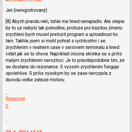
lze
SPAM
použít
Jet
(neregistrovaný)
i
[8] Abych pravdu rekl, tohle me hned nenapadlo. Ale stejne
klávesy
by to uz nebylo tak pohodlne, protoze pro kazdou zmenu
N
zrychleni bych musel prelozit program a uploadnout ho
pro
tam. Takhle jsem si mohl pohrat s rychlostmi i se
následující
zrychlenim v realnem case v seriovem terminalu a hned
a
videt jak se to chova. Napriklad otocna skrinka se s prilis
P
malym zrychlenim neroztoci. Je to pravdepodobne tim, ze
pro
se dostane do rezonance. S vyssim zrychlenim funguje
předchozí
spolehlive. S prilis vysokym by se zase nerozjela z
nový
duvodu velke zateze motoru.
názor
Skok
na
Reagovat
další
Hodnotit:
0
nový
Výborně!
názor.
Nahlásit
K
moderátorům
navigaci
jako