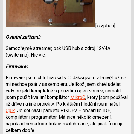
[/caption]
Ostatní zařízení:
Samozřejmě streamer, pak USB hub a zdroj 12V4A
(switching). Nic víc.
Firmware:
Firmware jsem chtěl napsat v C. Jaksi jsem zlenivěl, už se
mi nechce psát v assembleru. Jelikož jsem chtěl udělat
celý projekt kompletně s použitím open source, nemohl
jsem použít kvalitní kompilátor
MikroC
, který jsem používal
již dříve na jiné projekty. Po krátkém hledání jsem našel
Cpik
. Je součástí packetu PIKDEV – obsahuje IDE,
kompilátor i programátor. Má sice několik omezení,
například nemá konstrukce switch-case, ale jinak funguje
celkem dobře.