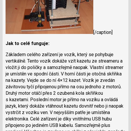
[/caption]
Jak to celé funguje:
Základem celého zařízení je vozík, který se pohybuje
vertikálně. Tento vozík dokáže vzít kazetu ze streameru a
vložit ji do poličky a samozřejmě naopak. Vlastní streamer
je umístěn ve spodní části. V horní části je otočná skříňka
na kazety. Vejde se do ní 4×12 kazet. Vozík je zvedán
závitovou tyčí připojenou přímo na osu jednoho z motorů.
Druhý motor otáčí přes 2 ozubená kola skříňkou
s kazetami. Poslední motor je přímo na vozíku a ovládá
jazyk, který dokáže vtáhnout kazetu dovnitř nebo ji naopak
vystrčit z vozíku ven. V nejvyšším patře je umístěna
elektronika. Celé zařízení je díky vnitřnímu USB hubu
připojeno po jediném USB kabelu. Samozřejmě plus