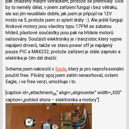
pak chlazeny malým vetráčkem, protože se přehřívaly. Sice
by to neměly dělat, v jiném zařízení fungují i bez větráku,
ale asi jim neudělalo dobře, jak jsem je připojil na 12V
místo na 5, protože jsem si spletl dráty :-). Ale ještě fungují.
Krokové motory jsou všechny typu 17PM se zubatou
hřídelí, plastové součástky jsou pak na hřídele motorů
nalisovány. Součástí elektroniky je i tranzistor, který vypne
napájení driverů, takže ve stavu power off je napájený
pouze PIC a MAX232, protože zařízení je stále zapnuto a
elektrika je čím dál dražší.
Schema jsem nakreslil v
Eagle
, který je pro neprofesionální
použití free. Plošný spoj jsem zatím nenavrhoval, ovšem
Eagle, i ve free verzi, umožňuje i to.
[caption id=„attachment
“ align=„aligncenter“ width=„300“
56
caption=„pohled shora – elektronika a motory“]