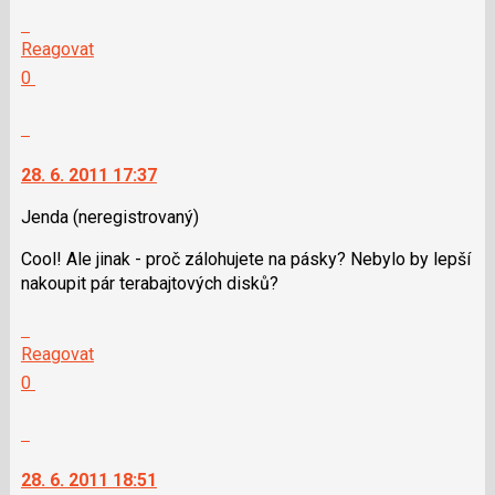
pro
Skok
následující
na
Reagovat
a
další
Hodnotit:
0
P
nový
Výborně!
pro
názor.
Nahlásit
předchozí
K
moderátorům
nový
navigaci
jako
28. 6. 2011 17:37
názor
lze
SPAM
použít
Jenda
(neregistrovaný)
i
Cool! Ale jinak - proč zálohujete na pásky? Nebylo by lepší
klávesy
nakoupit pár terabajtových disků?
N
pro
Skok
následující
na
Reagovat
a
další
Hodnotit:
0
P
nový
Výborně!
pro
názor.
Nahlásit
předchozí
K
moderátorům
nový
navigaci
jako
28. 6. 2011 18:51
názor
lze