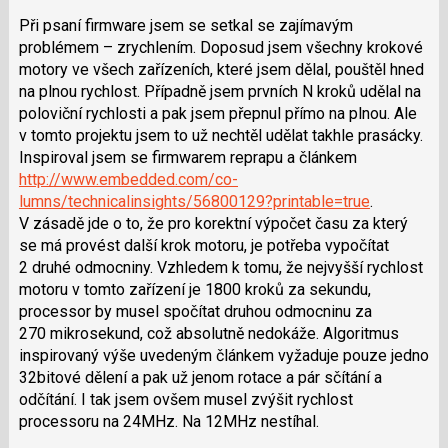
Při psaní firmware jsem se setkal se zajímavým
problémem – zrychlením. Doposud jsem všechny krokové
motory ve všech zařízeních, které jsem dělal, pouštěl hned
na plnou rychlost. Případně jsem prvních N kroků udělal na
poloviční rychlosti a pak jsem přepnul přímo na plnou. Ale
v tomto projektu jsem to už nechtěl udělat takhle prasácky.
Inspiroval jsem se firmwarem reprapu a článkem
http://www.embedded.com/co­
lumns/technicalinsights/56800129?prin­table=true
.
V zásadě jde o to, že pro korektní výpočet času za který
se má provést další krok motoru, je potřeba vypočítat
2 druhé odmocniny. Vzhledem k tomu, že nejvyšší rychlost
motoru v tomto zařízení je 1800 kroků za sekundu,
processor by musel spočítat druhou odmocninu za
270 mikrosekund, což absolutně nedokáže. Algoritmus
inspirovaný výše uvedeným článkem vyžaduje pouze jedno
32bitové dělení a pak už jenom rotace a pár sčítání a
odčítání. I tak jsem ovšem musel zvýšit rychlost
processoru na 24MHz. Na 12MHz nestíhal.