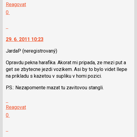
P
na
Reagovat
pro
další
Hodnotit:
0
předchozí
nový
Výborně!
nový
názor.
Nahlásit
názor
K
moderátorům
navigaci
jako
29. 6. 2011 10:23
lze
SPAM
použít
JardaP
(neregistrovaný)
i
Opravdu pekna harafika. Akorat mi pripada, ze mezi put a
klávesy
get se zbytecne jezdi vozikem. Asi by to bylo videt llepe
N
na prikladu s kazetou v supliku v horni pozici.
pro
následující
P.S.: Nezapomente mazat tu zavitovou stangli.
a
P
Skok
pro
na
Reagovat
předchozí
další
Hodnotit:
0
nový
nový
Výborně!
názor
názor.
Nahlásit
K
moderátorům