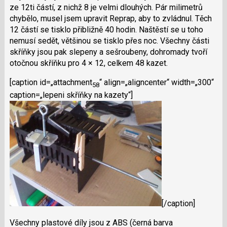
ze 12ti částí, z nichž 8 je velmi dlouhých. Pár milimetrů
chybělo, musel jsem upravit Reprap, aby to zvládnul. Těch
12 částí se tisklo přibližně 40 hodin. Naštěstí se u toho
nemusí sedět, většinou se tisklo přes noc. Všechny části
skříňky jsou pak slepeny a sešroubeny, dohromady tvoří
otočnou skříňku pro 4 × 12, celkem 48 kazet.
[caption id=„attachment
“ align=„aligncenter“ width=„300“
58
caption=„lepeni skříňky na kazety“]
[/caption]
Všechny plastové díly jsou z ABS (černá barva