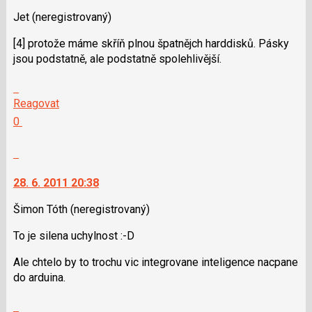
SPAM
použít
Jet
(neregistrovaný)
i
[4] protože máme skříň plnou špatnějch harddisků. Pásky
klávesy
jsou podstatně, ale podstatně spolehlivější.
N
pro
Skok
následující
na
Reagovat
a
další
Hodnotit:
0
P
nový
Výborně!
pro
názor.
Nahlásit
předchozí
K
moderátorům
nový
navigaci
jako
28. 6. 2011 20:38
názor
lze
SPAM
použít
Šimon Tóth
(neregistrovaný)
i
To je silena uchylnost :-D
klávesy
N
Ale chtelo by to trochu vic integrovane inteligence nacpane
pro
do arduina.
následující
a
Skok