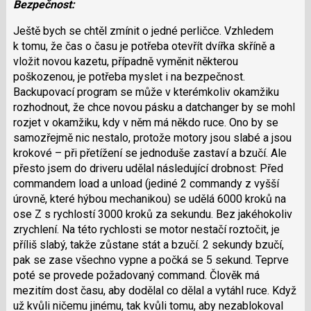
Bezpečnost:
Ještě bych se chtěl zmínit o jedné perličce. Vzhledem
k tomu, že čas o času je potřeba otevřít dvířka skříně a
vložit novou kazetu, případně vyměnit některou
poškozenou, je potřeba myslet i na bezpečnost.
Backupovací program se může v kterémkoliv okamžiku
rozhodnout, že chce novou pásku a datchanger by se mohl
rozjet v okamžiku, kdy v něm má někdo ruce. Ono by se
samozřejmě nic nestalo, protože motory jsou slabé a jsou
krokové – při přetížení se jednoduše zastaví a bzučí. Ale
přesto jsem do driveru udělal následující drobnost: Před
commandem load a unload (jediné 2 commandy z vyšší
úrovně, které hýbou mechanikou) se udělá 6000 kroků na
ose Z s rychlostí 3000 kroků za sekundu. Bez jakéhokoliv
zrychlení. Na této rychlosti se motor nestačí roztočit, je
příliš slabý, takže zůstane stát a bzučí. 2 sekundy bzučí,
pak se zase všechno vypne a počká se 5 sekund. Teprve
poté se provede požadovaný command. Člověk má
mezitím dost času, aby dodělal co dělal a vytáhl ruce. Když
už kvůli ničemu jinému, tak kvůli tomu, aby nezablokoval