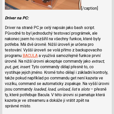
[/caption]
Driver na PC:
Driver na straně PC je celý napsán jako bash script.
Původně to byl jednoduchý testovací prográmek, ale
nakonec jsem ho rozšířil na všechny funkce, které byly
potřeba. Má dvě úrovně. Nižší úroveň je určena pro
testování. Vyšší úroveň se volá přímo z backupovacího
programu
BACULA
a využívá samozřejmě funkce první
úrovně. Na nižší úrovni akceptuje commandy jako
extract
,
put
,
get
,
insert
. Tyto commandy dělají přesně to, co
vystihuje jejich jméno. Kromě toho dělají i základní kontroly,
takže pokud například po commandu get není kazeta ve
vozíku, command se automaticky zopakuje. Na vyšší úrovni
jsou commandy
loaded
,
load
,
unload
,
list
a
slots
– přesně
ty, které potřebuje Bacula. V této úrovni si pamatuje která
kazeta je ve streameru a dokáže ji vrátit zpět na
správné místo.