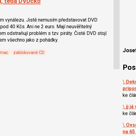
ku, teda DVDčko
 vynálezu. Jistě nemusím představovat DVD
od 40 Kčs. Ani ne 2 euro. Mají neuvěřitelný
odstraňují problém s tzv. piráty. Čisté DVD stojí
sem všechno jako z pohádky.
Josef
mac
zablokované CD
Pos
\
Deku
pripo
ke čl
\
jj j
ke čl
\
Ovse
na 65