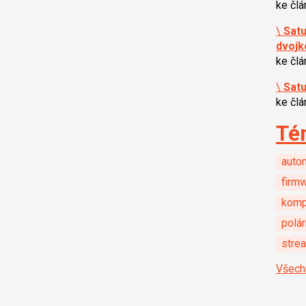
ke čl
\
Satu
dvojk
ke čl
\
Satu
ke čl
Té
auto
firm
komp
polár
stre
Všech