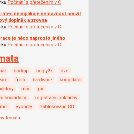
ánku
Počítání s přetečením v C
rated neimplikuje nemožnost použít
ový doplněk a zrovna
ánku
Počítání s přetečením v C
race je něco naprosto jiného
ánku
Počítání s přetečením v C
mata
mat
backup
bug y2k
dvd
ware
forth
hardware
kompilátor
ilátory
mac
pic
ní souřadnice
registrační pokladny
amer
výpočty
zablokované CD
ny témata