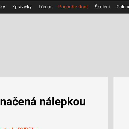
nky
Zprávičky
Fórum
Podpořte Root
Školení
Galeri
značená nálepkou