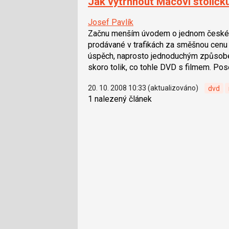
Jak vytrhnout Macovi stolič
Josef Pavlík
Začnu menším úvodem o jednom českém
prodávané v trafikách za směšnou cenu p
úspěch, naprosto jednoduchým způsobem 
skoro tolik, co tohle DVD s filmem. Po
20. 10. 2008 10:33 (aktualizováno)
dvd
1 nalezený článek