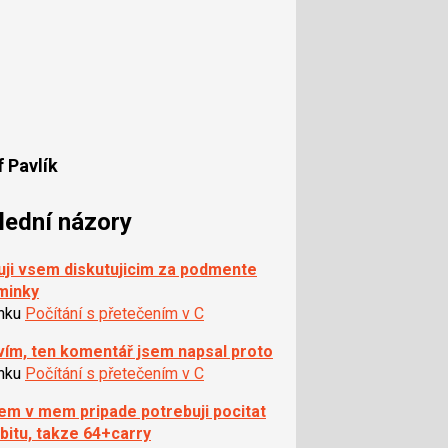
 Pavlík
lední názory
ji vsem diskutujicim za podmente
minky
ánku
Počítání s přetečením v C
á vím, ten komentář jsem napsal proto
ánku
Počítání s přetečením v C
m v mem pripade potrebuji pocitat
 bitu, takze 64+carry