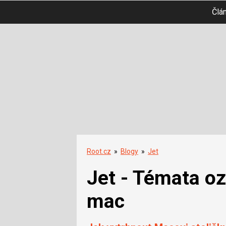
Člá
Root.cz
»
Blogy
»
Jet
Jet - Témata o
mac