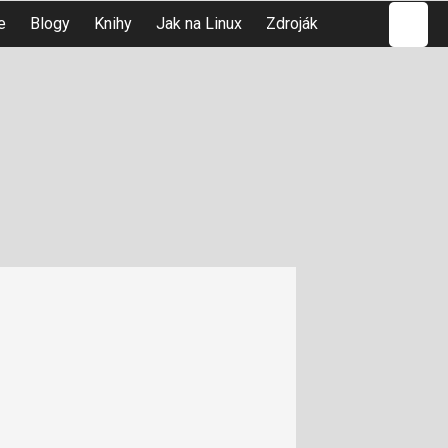
Hledat
e
Blogy
Knihy
Jak na Linux
Zdroják