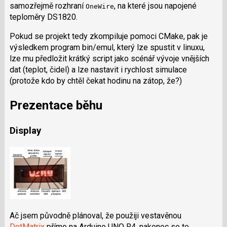
samozřejmě rozhraní
, na které jsou napojené
OneWire
teploměry DS1820.
Pokud se projekt tedy zkompiluje pomoci CMake, pak je
výsledkem program bin/emul, který lze spustit v linuxu,
lze mu předložit krátký script jako scénář vývoje vnějších
dat (teplot, čidel) a lze nastavit i rychlost simulace
(protože kdo by chtěl čekat hodinu na zátop, že?)
Prezentace běhu
Display
Ač jsem původně plánoval, že použiji vestavěnou
DotMatrix
přímo na Arduino UNO R4, nakonec se to