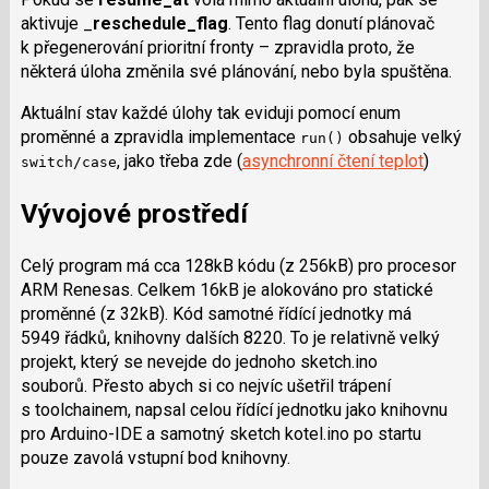
aktivuje _
reschedule_flag
. Tento flag donutí plánovač
k přegenerování prioritní fronty – zpravidla proto, že
některá úloha změnila své plánování, nebo byla spuštěna.
Aktuální stav každé úlohy tak eviduji pomocí enum
proměnné a zpravidla implementace
obsahuje velký
run()
, jako třeba zde (
asynchronní čtení teplot
)
switch/case
Vývojové prostředí
Celý program má cca 128kB kódu (z 256kB) pro procesor
ARM Renesas. Celkem 16kB je alokováno pro statické
proměnné (z 32kB). Kód samotné řídící jednotky má
5949 řádků, knihovny dalších 8220. To je relativně velký
projekt, který se nevejde do jednoho sketch.ino
souborů. Přesto abych si co nejvíc ušetřil trápení
s toolchainem, napsal celou řídící jednotku jako knihovnu
pro Arduino-IDE a samotný sketch kotel.ino po startu
pouze zavolá vstupní bod knihovny.