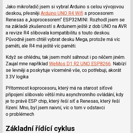
Jako mikrořadič jsem si vybral Arduino s celou vývojovou
deskou, přesněji
Arduino UNO R4 Wifi
s procesorem
Renesas a „koprocesorem“ ESP32MINI. Rozhodl jsem se
na základě zkušeností s Arduinem ještě z dob UNO na AVR
a revize R4 slibovala kompatibilitu s touto deskou.
Původně jsem chtěl vybrat desku Mega, protože má víc
paměti, ale R4 má ještě víc paměti.
Když se ohlédnu, tak jsem mohl sáhnout i po něčem jiném.
Zaujal mne například
WeMos D1 R2 UNO ESP8266
. Nabízí
se levněji a poskytuje víceméně vše, co potřebuji, akorát
3.3V logika
Přítomnost koprocesoru, který má na starost síťové
připojení slibovalo větší míru asynchronního ovládání, kdy
je to právě ESP chip, který řeší síť a Renesas, který řeší
řízení. Mno, byl jsem naivní, víc o tom v odstavci
o problémech
Základní řídící cyklus