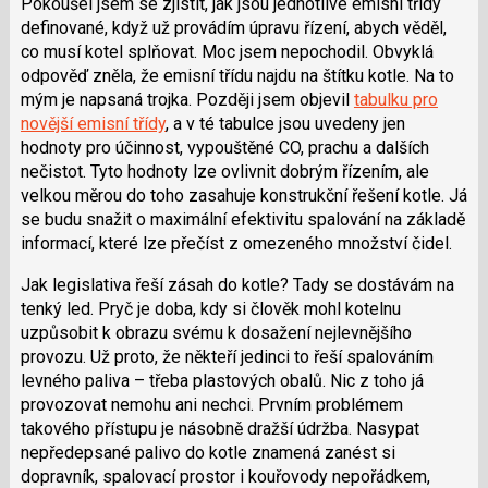
Pokoušel jsem se zjistit, jak jsou jednotlivé emisní třídy
definované, když už provádím úpravu řízení, abych věděl,
co musí kotel splňovat. Moc jsem nepochodil. Obvyklá
odpověď zněla, že emisní třídu najdu na štítku kotle. Na to
mým je napsaná trojka. Později jsem objevil
tabulku pro
novější emisní třídy
, a v té tabulce jsou uvedeny jen
hodnoty pro účinnost, vypouštěné CO, prachu a dalších
nečistot. Tyto hodnoty lze ovlivnit dobrým řízením, ale
velkou měrou do toho zasahuje konstrukční řešení kotle. Já
se budu snažit o maximální efektivitu spalování na základě
informací, které lze přečíst z omezeného množství čidel.
Jak legislativa řeší zásah do kotle? Tady se dostávám na
tenký led. Pryč je doba, kdy si člověk mohl kotelnu
uzpůsobit k obrazu svému k dosažení nejlevnějšího
provozu. Už proto, že někteří jedinci to řeší spalováním
levného paliva – třeba plastových obalů. Nic z toho já
provozovat nemohu ani nechci. Prvním problémem
takového přístupu je násobně dražší údržba. Nasypat
nepředepsané palivo do kotle znamená zanést si
dopravník, spalovací prostor i kouřovody nepořádkem,