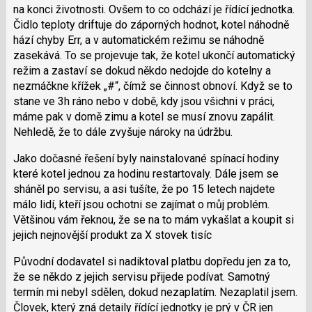
na konci životnosti. Ovšem to co odchází je řídící jednotka.
Čidlo teploty driftuje do záporných hodnot, kotel náhodně
hází chyby Err, a v automatickém režimu se náhodně
zasekává. To se projevuje tak, že kotel ukončí automatický
režim a zastaví se dokud někdo nedojde do kotelny a
nezmáčkne křížek „#“, čímž se činnost obnoví. Když se to
stane ve 3h ráno nebo v době, kdy jsou všichni v práci,
máme pak v domě zimu a kotel se musí znovu zapálit.
Nehledě, že to dále zvyšuje nároky na údržbu.
Jako dočasné řešení byly nainstalované spínací hodiny
které kotel jednou za hodinu restartovaly. Dále jsem se
sháněl po servisu, a asi tušíte, že po 15 letech najdete
málo lidí, kteří jsou ochotni se zajímat o můj problém.
Většinou vám řeknou, že se na to mám vykašlat a koupit si
jejich nejnovější produkt za X stovek tisíc
Původní dodavatel si nadiktoval platbu dopředu jen za to,
že se někdo z jejich servisu přijede podívat. Samotný
termín mi nebyl sdělen, dokud nezaplatím. Nezaplatil jsem.
Človek, který zná detaily řídící jednotky je prý v ČR jen