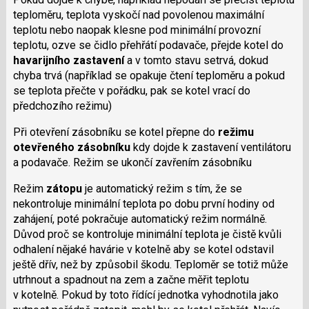
teploměru, teplota vyskočí nad povolenou maximální
teplotu nebo naopak klesne pod minimální provozní
teplotu, ozve se čidlo přehřátí podavače, přejde kotel do
havarijního zastavení
a v tomto stavu setrvá, dokud
chyba trvá (například se opakuje čtení teploměru a pokud
se teplota přečte v pořádku, pak se kotel vrací do
předchozího režimu)
Při otevření zásobníku se kotel přepne do
režimu
otevřeného zásobníku
kdy dojde k zastavení ventilátoru
a podavače. Režim se ukončí zavřením zásobníku
Režim
zátopu
je automatický režim s tím, že se
nekontroluje minimální teplota po dobu první hodiny od
zahájení, poté pokračuje automatický režim normálně.
Důvod proč se kontroluje minimální teplota je čistě kvůli
odhalení nějaké havárie v kotelně aby se kotel odstavil
ještě dřív, než by způsobil škodu. Teploměr se totiž může
utrhnout a spadnout na zem a začne měřit teplotu
v kotelně. Pokud by toto řídící jednotka vyhodnotila jako