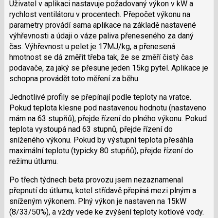
Uživatel v aplikaci nastavuje požadovaný výkon v kW a
rychlost ventilátoru v procentech. Přepočet výkonu na
parametry provádí sama aplikace na základě nastavené
výhřevnosti a údaji o váze paliva přeneseného za daný
čas. Výhřevnost u pelet je 17MJ/kg, a přenesená
hmotnost se dá změřit třeba tak, že se změří čistý čas
podavače, za jaký se přesune jeden 15kg pytel. Aplikace je
schopna provádět toto měření za běhu.
Jednotlivé profily se přepínají podle teploty na vratce.
Pokud teplota klesne pod nastavenou hodnotu (nastaveno
mám na 63 stupňů), přejde řízení do plného výkonu. Pokud
teplota vystoupá nad 63 stupnů, přejde řízení do
sníženého výkonu. Pokud by výstupní teplota přesáhla
maximální teplotu (typicky 80 stupňů), přejde řízení do
režimu útlumu.
Po třech týdnech beta provozu jsem nezaznamenal
přepnutí do útlumu, kotel střídavě přepíná mezi plným a
sníženým výkonem. Plný výkon je nastaven na 15kW
(8/33/50%), a vždy vede ke zvýšení teploty kotlové vody.