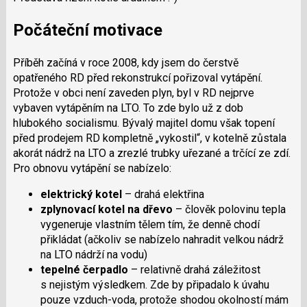
Počáteční motivace
Příběh začíná v roce 2008, kdy jsem do čerstvě
opatřeného RD před rekonstrukcí pořizoval vytápění.
Protože v obci není zaveden plyn, byl v RD nejprve
vybaven vytápěním na LTO. To zde bylo už z dob
hlubokého socialismu. Bývalý majitel domu však topení
před prodejem RD kompletně „vykostil“, v kotelně zůstala
akorát nádrž na LTO a zrezlé trubky uřezané a trčící ze zdí.
Pro obnovu vytápění se nabízelo:
elektrický kotel
– drahá elektřina
zplynovací kotel na dřevo
– člověk polovinu tepla
vygeneruje vlastním tělem tím, že denně chodí
přikládat (ačkoliv se nabízelo nahradit velkou nádrž
na LTO nádrží na vodu)
tepelné čerpadlo
– relativně drahá záležitost
s nejistým výsledkem. Zde by připadalo k úvahu
pouze vzduch-voda, protože shodou okolností mám