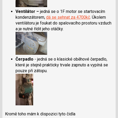
Ventilátor –
jedná se o 1F motor se startovacím
kondenzátorem,
dá se sehnat za 4700kč
. Úkolem
ventilátoru je foukat do spalovacího prostoru vzduch
a je nutné řídit jeho otáčky.
Čerpadlo
- jedná se o klasické oběhové čerpadlo,
které je stejně prakticky trvale zapnuto a vypíná se
pouze při zátopu.
Kromě toho mám k dispozici tyto čidla