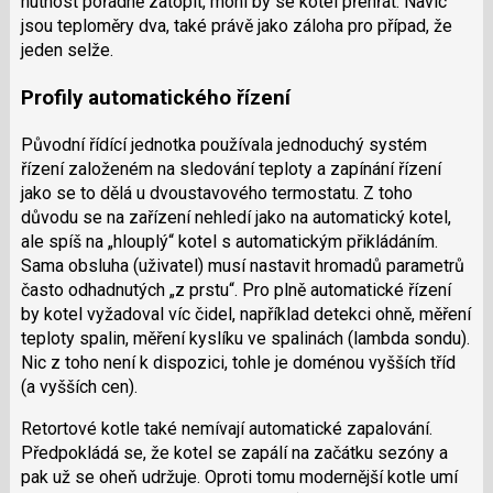
nutnost pořádně zatopit, mohl by se kotel přehřát. Navíc
jsou teploměry dva, také právě jako záloha pro případ, že
jeden selže.
Profily automatického řízení
Původní řídící jednotka používala jednoduchý systém
řízení založeném na sledování teploty a zapínání řízení
jako se to dělá u dvoustavového termostatu. Z toho
důvodu se na zařízení nehledí jako na automatický kotel,
ale spíš na „hlouplý“ kotel s automatickým přikládáním.
Sama obsluha (uživatel) musí nastavit hromadů parametrů
často odhadnutých „z prstu“. Pro plně automatické řízení
by kotel vyžadoval víc čidel, například detekci ohně, měření
teploty spalin, měření kyslíku ve spalinách (lambda sondu).
Nic z toho není k dispozici, tohle je doménou vyšších tříd
(a vyšších cen).
Retortové kotle také nemívají automatické zapalování.
Předpokládá se, že kotel se zapálí na začátku sezóny a
pak už se oheň udržuje. Oproti tomu modernější kotle umí