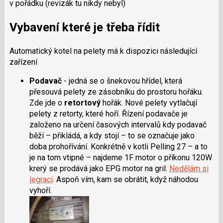
v pořádku (revizák tu nikdy nebyl)
Vybavení které je třeba řídit
Automatický kotel na pelety má k dispozici následující
zařízení
Podavač
- jedná se o šnekovou hřídel, která
přesouvá pelety ze zásobníku do prostoru hořáku.
Zde jde o
retortový
hořák. Nové pelety vytlačují
pelety z retorty, které hoří. Řízení podavače je
založeno na určení časových intervalů kdy podavač
běží – přikládá, a kdy stojí – to se označuje jako
doba prohořívání. Konkrétně v kotli Pelling 27 – a to
je na tom vtipné – najdeme 1F motor o příkonu 120W
krerý se prodává jako EPG motor na gril.
Nedělám si
legraci
. Aspoň vím, kam se obrátit, když náhodou
vyhoří.