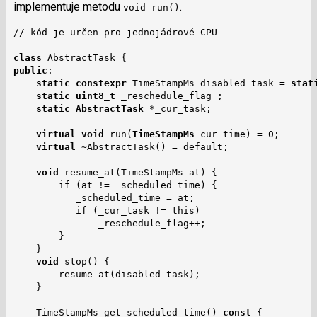
implementuje metodu
.
void run()
// kód je určen pro jednojádrové CPU

class
public
:

static constexpr 
TimeStampMs disabled_task = 
stat
static uint8_t
 _reschedule_flag ;

static AbstractTask
 *_cur_task;

virtual void
 run(
TimeStampMs
 cur_time) = 0;

virtual
 ~AbstractTask() = default;

void
 resume_at(TimeStampMs at) {

        if (at != _scheduled_time) {

           _scheduled_time = at;

           if (_cur_task != this)

               _reschedule_flag++;

        }

    }

void
 stop() {

        resume_at(disabled_task);

    }

    TimeStampMs get_scheduled_time() 
const
 {
