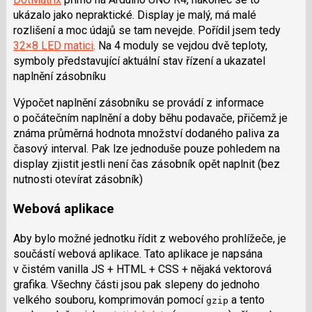
ukázalo jako nepraktické. Display je malý, má malé
rozlišení a moc údajů se tam nevejde. Pořídil jsem tedy
32×8 LED matici
. Na 4 moduly se vejdou dvě teploty,
symboly představující aktuální stav řízení a ukazatel
naplnění zásobníku
Výpočet naplnění zásobníku se provádí z informace
o počátečním naplnění a doby běhu podavače, přičemž je
známa průměrná hodnota množství dodaného paliva za
časový interval. Pak lze jednoduše pouze pohledem na
display zjistit jestli není čas zásobník opět naplnit (bez
nutnosti otevírat zásobník)
Webová aplikace
Aby bylo možné jednotku řídit z webového prohlížeče, je
součástí webová aplikace. Tato aplikace je napsána
v čistém vanilla JS + HTML + CSS + nějaká vektorová
grafika. Všechny části jsou pak slepeny do jednoho
velkého souboru, komprimován pomocí
a tento
gzip