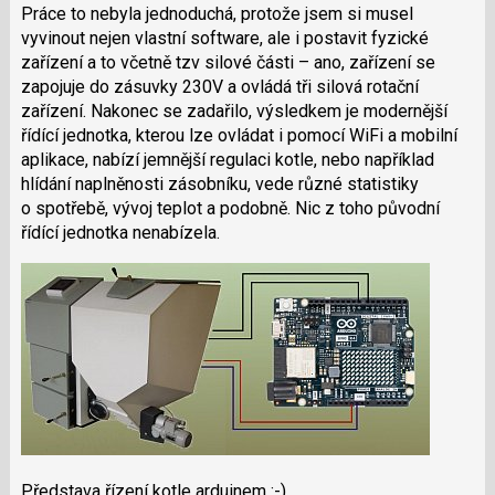
Práce to nebyla jednoduchá, protože jsem si musel
vyvinout nejen vlastní software, ale i postavit fyzické
zařízení a to včetně tzv silové části – ano, zařízení se
zapojuje do zásuvky 230V a ovládá tři silová rotační
zařízení. Nakonec se zadařilo, výsledkem je modernější
řídící jednotka, kterou lze ovládat i pomocí WiFi a mobilní
aplikace, nabízí jemnější regulaci kotle, nebo například
hlídání naplněnosti zásobníku, vede různé statistiky
o spotřebě, vývoj teplot a podobně. Nic z toho původní
řídící jednotka nenabízela.
Představa řízení kotle arduinem :-)