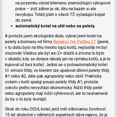
na pozemku věcné břemeno znemožňující výkopové
práce – zrýt záhon je ok, díru na bazén si ale
nevykopu. Totéž platí o všech TČ vyžadující kopat
do země
automatický kotel na uhlí nebo na pelety.
A protože jsem ekologická duše, vybral jsem kotel na
pelety a biomasu od firmy
Benekov typ Pelling 27
. (jasně,
v tu dobu bylo na trhu mnoho typů kotlů, nejčastěji mi byl
vnucován Viadrus ale byl asi 2× dražší a zrovna to bylo
v období, kdy se dotace dávaly jen na výměnu kotlů, a já to
kupoval už bez kotle). Jedná se o poloautomatický kotel
III. emisní třídy, ve kterém lze spalovat dřevní pelety třídy
A1 nebo A2, dále pak agropelety nebo obilí. Prakticky
ovšem v kotli spaluji pouze pelety třídy A1, protože
cokoliv jiného nevychází ekonomicky. Nižší třídy pelet
nebo agropelety mají nižší výhřevnost, ale to neznamená
že by o to byly levnější.
Skok do roku 2024, kotel, jenž měl slibovanou životnost
15 let skutečně v některých aspektech dává najevo, že je