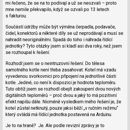
mi řečeno, že se na to podívají a už se neozvali – proto
mne nemile překvapilo, když se ozvali po 13 letech
s fakturou.
Součástí údržby může být výměna čerpadla, podavače,
čidel, konektorů a některé díly se už neprodávají a musí se
nahradit neoriginálními. Spadá do toho i náhrada řídící
jednotky? Tyto otázky jsem si kladl asi dva roky, než jsem
se rozhoupal k řešení.
Rozhodl jsem se o neintruzovní řešení. Do tělesa
samotného kotle není třeba zasahovat. Kotel má vzadu
vyvedenou svorkovnici pro připojení na jednotlivé části
kotle. Jediné, co není k dispozici je hodnota teploměru.
Tuto obtíž jsem se rozhodl obejít zakoupení dvou nových
digitálních teploměrů – proč dvou a jaký to má pozitivní
efekt napíšu dále. Nicméně vysledkem mého řešení je, že
kotel zůstal netknutý, pouze jaksi běží „v ručním režimu“
který ovládá má řídící jednotka postavená na Arduinu.
Je to na hraně? Je. Ale podle revizní zprávy je to