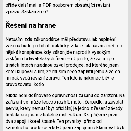
přijde další mail s PDF souborem obsahující revizní
zprávu. Šaškárna co?
Řešení na hraně
Netuším, zda zákonodárce měl představu, jak naplnění
zákona bude probíhat prakticky, zda je tak naivní a nebo to
nějaká konspirace, kdy zákon jde naproti k vysokým
ziskům dodavatelských firem – už jen to, že se mi po
třinácti letech najednou ozval prodejce, od kterého jsem
kotel kupoval s tím, že musím něco zaplatit jemu a že on
mi pak vydá revizní zprávu. Ten kdo je nakonec bitý je
provozovatel kotle.
Nikde není definováno oprávněnost zásahu do zařízení. Na
zařízení se může leccos rozbít, motor, čerpadlo, a zavolat
servis, který nemusí být oficiální, je jedno z řešení závady.
Instalatéra jsem v kotelně měl celkem 3×, přičemž první
dva zapojili kotel špatně. Ten první byl přímo od
samotného prodejce a když jsem zapojení reklamoval, bylo