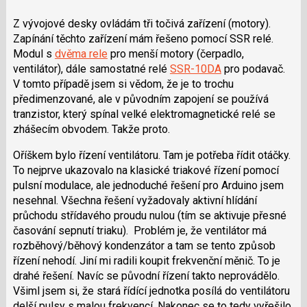
Z vývojové desky ovládám tři točivá zařízení (motory).
Zapínání těchto zařízení mám řešeno pomocí SSR relé.
Modul s
dvěma rele
pro menší motory (čerpadlo,
ventilátor), dále samostatné relé
SSR-10DA
pro podavač.
V tomto případě jsem si vědom, že je to trochu
předimenzované, ale v původním zapojení se používá
tranzistor, který spínal velké elektromagnetické relé se
zhášecím obvodem. Takže proto.
Oříškem bylo řízení ventilátoru. Tam je potřeba řídit otáčky.
To nejprve ukazovalo na klasické triakové řízení pomocí
pulsní modulace, ale jednoduché řešení pro Arduino jsem
nesehnal. Všechna řešení vyžadovaly aktivní hlídání
průchodu střídavého proudu nulou (tím se aktivuje přesné
časování sepnutí triaku). Problém je, že ventilátor má
rozběhový/běhový kondenzátor a tam se tento způsob
řízení nehodí. Jiní mi radili koupit frekvenční měnič. To je
drahé řešení. Navíc se původní řízení takto neprovádělo.
Všiml jsem si, že stará řídící jednotka posílá do ventilátoru
delší pulsy s malou frekvencí. Nakonec se to tedy vyřešilo