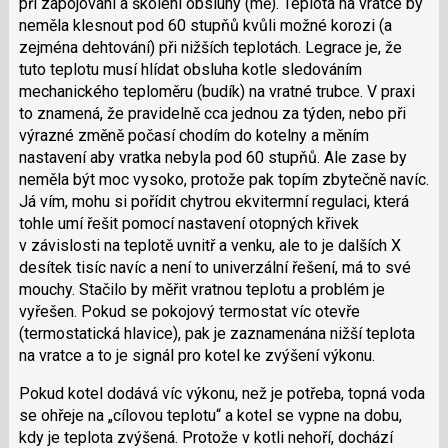
při zapojování a školení obsluhy (mě). Teplota na vratce by
neměla klesnout pod 60 stupňů kvůli možné korozi (a
zejména dehtování) při nižších teplotách. Legrace je, že
tuto teplotu musí hlídat obsluha kotle sledováním
mechanického teploměru (budík) na vratné trubce. V praxi
to znamená, že pravidelně cca jednou za týden, nebo při
výrazné změně počasí chodím do kotelny a měním
nastavení aby vratka nebyla pod 60 stupňů. Ale zase by
neměla být moc vysoko, protože pak topím zbytečně navíc.
Já vím, mohu si pořídit chytrou ekvitermní regulaci, která
tohle umí řešit pomocí nastavení otopných křivek
v závislosti na teplotě uvnitř a venku, ale to je dalších X
desítek tisíc navíc a není to univerzální řešení, má to své
mouchy. Stačilo by měřit vratnou teplotu a problém je
vyřešen. Pokud se pokojový termostat víc otevře
(termostatická hlavice), pak je zaznamenána nižší teplota
na vratce a to je signál pro kotel ke zvýšení výkonu.
Pokud kotel dodává víc výkonu, než je potřeba, topná voda
se ohřeje na „cílovou teplotu“ a kotel se vypne na dobu,
kdy je teplota zvýšená. Protože v kotli nehoří, dochází