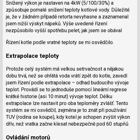
Snížený výkon je nastaven na 4kW (5/100/30%) a
způsobuje pomalé snížení teploty kotlové vody. Důležité
je, že v žádném případě retorta nevyhasne a zaznamenal
jsem nižší výskyt nápeků. Výše uvedené řízení
nezpůsobilo vyšší spotřebu pelet, jak jsem se obával
Řízení kotle podle vratné teploty se mi osvědčilo.
Extrapolace teploty
Protože celý systém má velkou setrvačnost a nějakou
dobu trvá, než se ohřátá voda vrátí zpět do kotle, zavedl
jsem řízení podle extrapolace – odhad budoucího vývoje
teplot. Provádí se to jednoduše pomocí lineární regrese
krátké historie (asi 10 minut) vývoje teplot. Délku
extrapolace lze nastavit pro oba teploměry zvlášť. Tento
systém se mi osvědčil, zejména je to znát při používání
TUV (rodina se koupe), kdy kotel je schopen zvýšit výkon
dřív, než vratka začne klesat nebezpečně pod 60 stupňů
Ovládání motorů