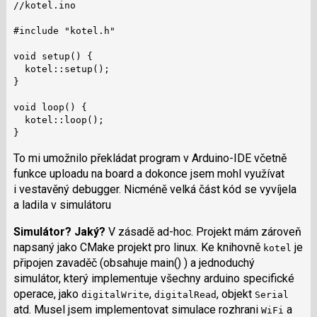
//kotel.ino

#include "kotel.h"

void setup() {

  kotel::setup();

}

void loop() {

  kotel::loop();

}
To mi umožnilo překládat program v Arduino-IDE včetně
funkce uploadu na board a dokonce jsem mohl využívat
i vestavěný debugger. Nicméně velká část kód se vyvíjela
a ladila v simulátoru
Simulátor?
Jaký?
V zásadě ad-hoc. Projekt mám zároveň
napsaný jako CMake projekt pro linux. Ke knihovně
je
kotel
připojen zavaděč (obsahuje main() ) a jednoduchý
simulátor, který implementuje všechny arduino specifické
operace, jako
,
, objekt
digitalWrite
digitalRead
Serial
atd. Musel jsem implementovat simulace rozhrani
a
WiFi