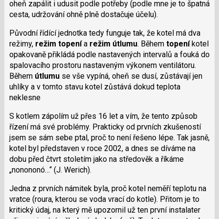
oheň zapálit i udusit podle potřeby (podle mne je to špatná
cesta, udržování ohně plně dostačuje účelu).
Původní řídící jednotka tedy funguje tak, že kotel má dva
režimy,
režim topení
a
režim útlumu
. Během
topení
kotel
opakovaně přikládá podle nastavených intervalů a fouká do
spalovacího prostoru nastaveným výkonem ventilátoru.
Během
útlumu
se vše vypíná, oheň se dusí, zůstávají jen
uhlíky a v tomto stavu kotel zůstává dokud teplota
neklesne
S kotlem zápolím už přes 16 let a vím, že tento způsob
řízení má své problémy. Prakticky od prvních zkušeností
jsem se sám sebe ptal, proč to není řešeno lépe. Tak jasně,
kotel byl představen v roce 2002, a dnes se díváme na
dobu před čtvrt stoletím jako na středověk a říkáme
„nonononó…“ (J. Werich).
Jedna z prvních námitek byla, proč kotel neměří teplotu na
vratce (roura, kterou se voda vrací do kotle). Přitom je to
kritický údaj, na který mě upozornil už ten první instalater