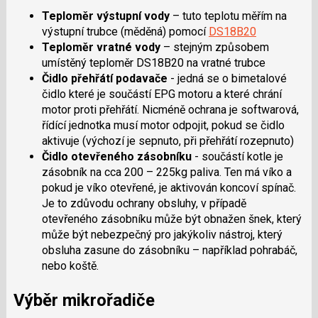
Teploměr výstupní vody
– tuto teplotu měřím na
výstupní trubce (měděná) pomocí
DS18B20
Teploměr vratné vody
– stejným způsobem
umístěný teploměr DS18B20 na vratné trubce
Čidlo přehřátí podavače
- jedná se o bimetalové
čidlo které je součástí EPG motoru a které chrání
motor proti přehřátí. Nicméně ochrana je softwarová,
řídící jednotka musí motor odpojit, pokud se čidlo
aktivuje (výchozí je sepnuto, při přehřátí rozepnuto)
Čidlo otevřeného zásobníku
- součástí kotle je
zásobník na cca 200 – 225kg paliva. Ten má víko a
pokud je víko otevřené, je aktivován koncoví spínač.
Je to zdůvodu ochrany obsluhy, v případě
otevřeného zásobníku může být obnažen šnek, který
může být nebezpečný pro jakýkoliv nástroj, který
obsluha zasune do zásobníku – například pohrabáč,
nebo koště.
Výběr mikrořadiče