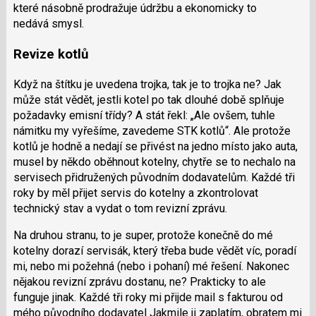
které násobně prodražuje údržbu a ekonomicky to
nedává smysl.
Revize kotlů
Když na štítku je uvedena trojka, tak je to trojka ne? Jak
může stát vědět, jestli kotel po tak dlouhé době splňuje
požadavky emisní třídy? A stát řekl: „Ale ovšem, tuhle
námitku my vyřešíme, zavedeme STK kotlů“. Ale protože
kotlů je hodně a nedají se přivést na jedno místo jako auta,
musel by někdo oběhnout kotelny, chytře se to nechalo na
servisech přidružených původním dodavatelům. Každé tři
roky by měl přijet servis do kotelny a zkontrolovat
technický stav a vydat o tom revizní zprávu.
Na druhou stranu, to je super, protože konečně do mé
kotelny dorazí servisák, který třeba bude vědět víc, poradí
mi, nebo mi požehná (nebo i pohaní) mé řešení. Nakonec
nějakou revizní zprávu dostanu, ne? Prakticky to ale
funguje jinak. Každé tři roky mi přijde mail s fakturou od
mého původního dodavatel Jakmile ji zaplatím, obratem mi