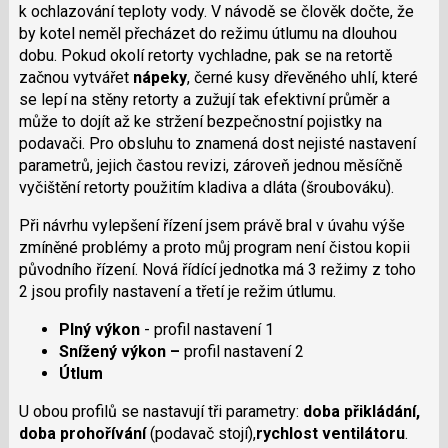
k ochlazování teploty vody. V návodě se člověk dočte, že
by kotel neměl přecházet do režimu útlumu na dlouhou
dobu. Pokud okolí retorty vychladne, pak se na retortě
začnou vytvářet
nápeky
, černé kusy dřevěného uhlí, které
se lepí na stěny retorty a zužují tak efektivní průměr a
může to dojít až ke stržení bezpečnostní pojistky na
podavači. Pro obsluhu to znamená dost nejisté nastavení
parametrů, jejich častou revizi, zároveň jednou měsíčně
vyčištění retorty použitím kladiva a dláta (šroubováku).
Při návrhu vylepšení řízení jsem právě bral v úvahu výše
zmíněné problémy a proto můj program není čistou kopii
původního řízení. Nová řídící jednotka má 3 režimy z toho
2 jsou profily nastavení a třetí je režim útlumu.
Plný výkon
- profil nastavení 1
Snížený výkon –
profil nastavení 2
Útlum
U obou profilů se nastavují tři parametry:
doba přikládání,
doba prohořívání
(podavač stojí),
rychlost ventilátoru
.