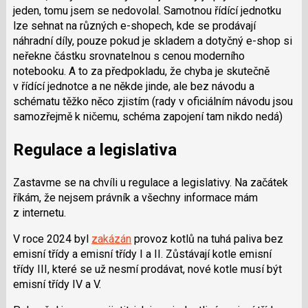
jeden, tomu jsem se nedovolal. Samotnou řídící jednotku
lze sehnat na různých e-shopech, kde se prodávají
náhradní díly, pouze pokud je skladem a dotyčný e-shop si
neřekne částku srovnatelnou s cenou moderního
notebooku. A to za předpokladu, že chyba je skutečně
v řídící jednotce a ne někde jinde, ale bez návodu a
schématu těžko něco zjistím (rady v oficiálním návodu jsou
samozřejmě k ničemu, schéma zapojení tam nikdo nedá)
Regulace a legislativa
Zastavme se na chvíli u regulace a legislativy. Na začátek
říkám, že nejsem právník a všechny informace mám
z internetu.
V roce 2024 byl
zakázán
provoz kotlů na tuhá paliva bez
emisní třídy a emisní třídy I a II. Zůstávají kotle emisní
třídy III, které se už nesmí prodávat, nové kotle musí být
emisní třídy IV a V.