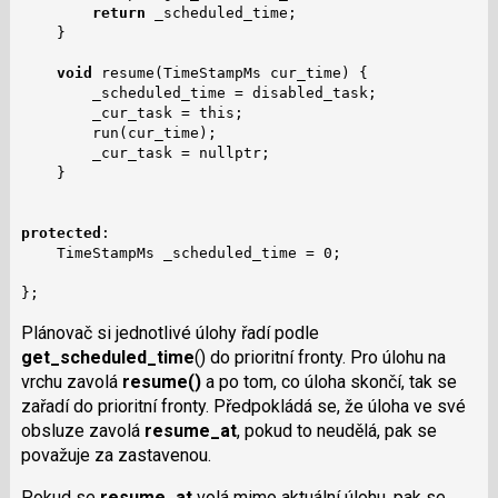
return
 _scheduled_time;

    }

void
 resume(TimeStampMs cur_time) {

        _scheduled_time = disabled_task;

        _cur_task = this;

        run(cur_time);

        _cur_task = nullptr;

    }

protected
:

    TimeStampMs _scheduled_time = 0;

};
Plánovač si jednotlivé úlohy řadí podle
get_scheduled_time
() do prioritní fronty. Pro úlohu na
vrchu zavolá
resume()
a po tom, co úloha skončí, tak se
zařadí do prioritní fronty. Předpokládá se, že úloha ve své
obsluze zavolá
resume_at
, pokud to neudělá, pak se
považuje za zastavenou.
Pokud se
resume_at
volá mimo aktuální úlohu, pak se