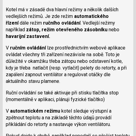
Kotel má v zásadě dva hlavní režimy a několik dalších
vedlejších režimů. Je zde režim
automatického
řízení
dále režim
ručního ovládání
. Vedlejší režimy
například
zátop, režim otevřeného zásobníku
nebo
havarijní zastavení.
V
ručním ovládání
lze prostřednictvím webové aplikace
ovládat všechny tři zařízení nezávisle na sobě. Toto je
důležité v okamžiku třeba zátopu nebo odstavení kotle,
kdy je třeba natlačit (resp. vytlačit) pelety do retorty, a při
zapálení zapnout ventilátor a regulovat otáčky dle
aktuálního stavu plamene.
Ruční ovládání se také aktivuje při stisku tlačítka stop
(momentálně v aplikaci, plánuji fyzické tlačítko)
V
automatickém
režimu
kotel sleduje výstupní a
zpětnout teplotu a na základě těchto údajů provádí
přikládání do retorty a nastavuje výkon ventilátoru.
Pokud dojde k chybě, například nepodaří se přečíst teplotu