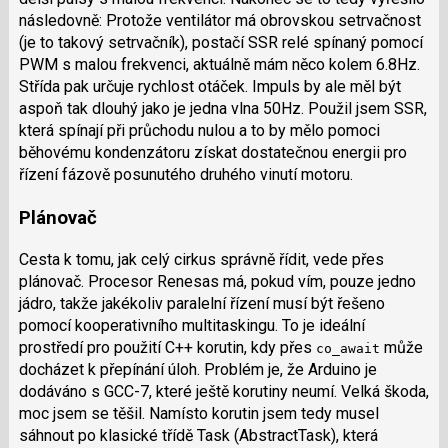
následovně: Protože ventilátor má obrovskou setrvačnost
(je to takový setrvačník), postačí SSR relé spínaný pomocí
PWM s malou frekvenci, aktuálně mám něco kolem 6.8Hz.
Střída pak určuje rychlost otáček. Impuls by ale měl být
aspoň tak dlouhý jako je jedna vlna 50Hz. Použil jsem SSR,
která spínají při průchodu nulou a to by mělo pomoci
běhovému kondenzátoru získat dostatečnou energii pro
řízení fázově posunutého druhého vinutí motoru.
Plánovač
Cesta k tomu, jak celý cirkus správně řídit, vede přes
plánovač. Procesor Renesas má, pokud vím, pouze jedno
jádro, takže jakékoliv paralelní řízení musí být řešeno
pomocí kooperativního multitaskingu. To je ideální
prostředí pro použití C++ korutin, kdy přes
může
co_await
docházet k přepínání úloh. Problém je, že Arduino je
dodáváno s GCC-7, které ještě korutiny neumí. Velká škoda,
moc jsem se těšil. Namísto korutin jsem tedy musel
sáhnout po klasické třídě Task (AbstractTask), která