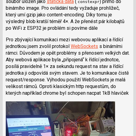
soubor uložen jako
statická data
(
) přímo do
constexpr
binárního image. Pro ovládání tedy vyžaduje prohlížeč,
který umí gzip jako content-encoding. Díky tomu je
výsledný blob kratší téměř 4×. A že přenést pár kilobajtů
po WiFi z ESP32 je problém si povíme dále
Pro zbývající komunikaci mezi webovou aplikací a řídící
jednotkou jsem zvolil protokol
WebSockets
s binárními
rámci. Důvodem je opět problémy s přenosem velkých dat.
Aby webová aplikace byla „připojená“ k řídící jednotce,
posílá pravidelně 1× za sekundu request na stav a řídící
jednotka ji odpovídá svým stavem. Je to komunikace čistě
request/response. Výhodou použití WebSockets je malá
velikost rámců. Oproti klasickým http requestům, do
kterých například chrome byl schopen nacpat 1kB hlaviček