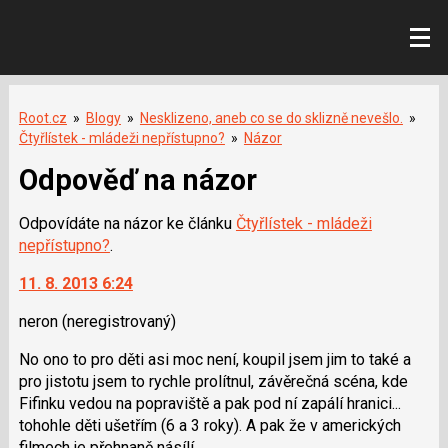
Root.cz
»
Blogy
»
Nesklizeno, aneb co se do sklizně nevešlo.
»
Čtyřlístek - mládeži nepřístupno?
»
Názor
Odpověď na názor
Odpovídáte na názor ke článku
Čtyřlístek - mládeži
nepřístupno?
.
11. 8. 2013 6:24
neron
(neregistrovaný)
No ono to pro děti asi moc není, koupil jsem jim to také a
pro jistotu jsem to rychle prolítnul, závěrečná scéna, kde
Fifinku vedou na popraviště a pak pod ní zapálí hranici...
tohohle děti ušetřím (6 a 3 roky). A pak že v amerických
filmech je přehnaně násílí.