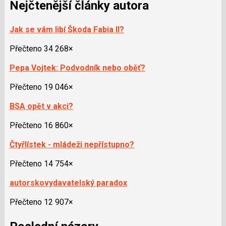
Nejčtenější články autora
Jak se vám libí Škoda Fabia II?
Přečteno 34 268×
Pepa Vojtek: Podvodník nebo oběť?
Přečteno 19 046×
BSA opět v akci?
Přečteno 16 860×
Čtyřlístek - mládeži nepřístupno?
Přečteno 14 754×
autorskovydavatelský paradox
Přečteno 12 907×