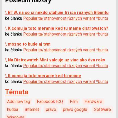
Poslední názory
\
BTW, na co si nekdo stahuje tri isa ruznych Blbuntu
ke článku
Popularita/stahovanost různých variant *buntu
\
K comu ja toto meranie ked tu mame distrowatch?
ke článku
Popularita/stahovanost různých variant *buntu
\
mozno to bude aj tym
ke článku
Popularita/stahovanost různých variant *buntu
\
Na Distrowatch Mint valcuje uz viac ako dva roky
ke článku
Popularita/stahovanost různých variant *buntu
\
K comu ja toto meranie ked tu mame
ke článku
Popularita/stahovanost různých variant *buntu
Témata
Add new tag
Facebook ICQ
Film
Hardware
hudba
internet
právo
právo google
Software
Windows