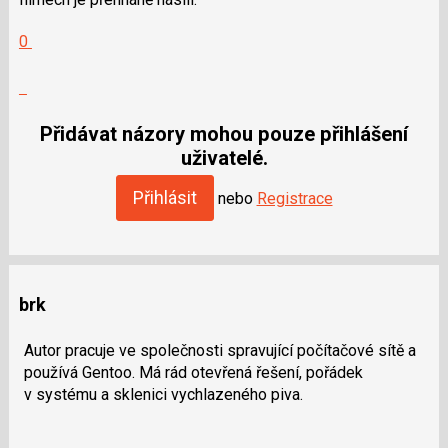
Hodnotit:
0
Výborně!
Nahlásit
moderátorům
jako
Přidávat názory mohou pouze přihlášení
SPAM
uživatelé.
Přihlásit
nebo
Registrace
brk
Autor pracuje ve společnosti spravující počítačové sítě a
používá Gentoo. Má rád otevřená řešení, pořádek
v systému a sklenici vychlazeného piva.