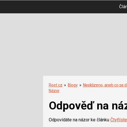
Člá
Root.cz
»
Blogy
»
Nesklizeno, aneb co se d
Názor
Odpověď na ná
Odpovídáte na názor ke článku
Čtyřlíst