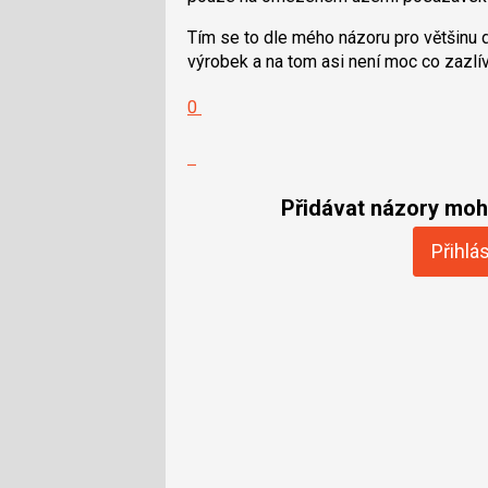
Tím se to dle mého názoru pro většinu
výrobek a na tom asi není moc co zazlív
Hodnotit:
0
Výborně!
Nahlásit
moderátorům
jako
Přidávat názory moho
SPAM
Přihlás