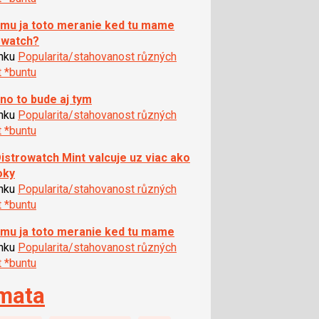
mu ja toto meranie ked tu mame
owatch?
ánku
Popularita/stahovanost různých
t *buntu
o to bude aj tym
ánku
Popularita/stahovanost různých
t *buntu
istrowatch Mint valcuje uz viac ako
oky
ánku
Popularita/stahovanost různých
t *buntu
mu ja toto meranie ked tu mame
ánku
Popularita/stahovanost různých
t *buntu
mata