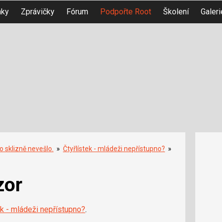
nky
Zprávičky
Fórum
Podpořte Root
Školení
Galeri
o sklizně nevešlo.
»
Čtyřlístek - mládeži nepřístupno?
»
zor
ek - mládeži nepřístupno?
.