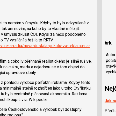
ni to nemám v úmyslu. Kdyby to bylo odvysílané v
tak ani nevím, na koho by to vlastně mělo jít.
á v úmyslu zkusit ČOI. Kdysi za něco podobného
o TV vysílání a řešila to RRTV.
brk
evize-a-radia/nova-dostala-pokutu-za-reklamu-na-
Autor
počít
ilm a cokoliv přehnaně realistického je silně rušivé.
otevř
ak na cukru, medu a najednou se v tom objeví do
vychl
jící opravdové obaly.
a z pohledu výrobce perfektní reklama. Kdyby tento
Nej
a minimálně stejně rozhořčen jako u toho Čtyřlístku.
dy tu byla centrálně plánovaná ekonomika. Reklama
mohl koupit, viz. Wikipedia.
Jak se
celé Československo a výrobek byl dostupný
Přečt
ho regionu."