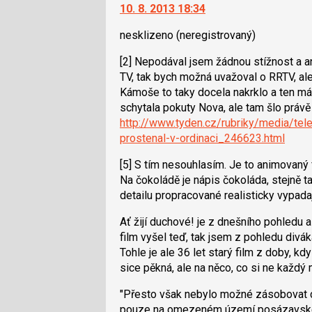
10. 8. 2013 18:34
nesklizeno
(neregistrovaný)
[2] Nepodával jsem žádnou stížnost a a
TV, tak bych možná uvažoval o RRTV, ale 
Kámoše to taky docela nakrklo a ten m
schytala pokuty Nova, ale tam šlo právě 
http://www.tyden.cz/rubriky/media/tel
prostenal-v-ordinaci_246623.html
[5] S tím nesouhlasím. Je to animovaný f
Na čokoládě je nápis čokoláda, stejně t
detailu propracované realisticky vypada
Ať žijí duchové! je z dnešního pohledu 
film vyšel teď, tak jsem z pohledu divák
Tohle je ale 36 let starý film z doby, k
sice pěkná, ale na něco, co si ne každý 
"Přesto však nebylo možné zásobovat 
pouze na omezeném území posázavské