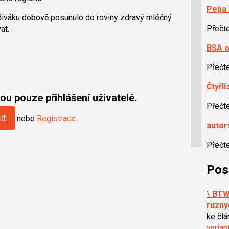
Pepa 
 diváku dobově posunulo do roviny zdravý mléčný
Přečt
at.
BSA o
Přečt
Čtyřl
u pouze přihlášení uživatelé.
Přečt
it
nebo
Registrace
autor
Přečt
Pos
\
BTW,
ruzny
ke čl
varian