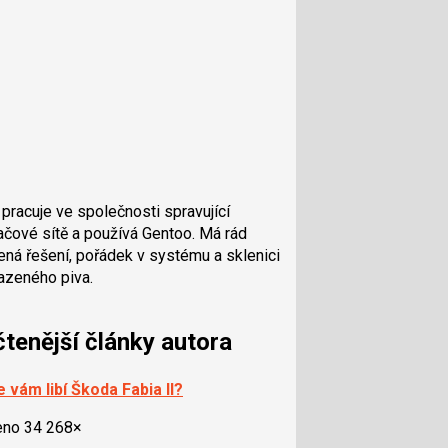
 pracuje ve společnosti spravující
ačové sítě a používá Gentoo. Má rád
ená řešení, pořádek v systému a sklenici
azeného piva.
čtenější články autora
 vám libí Škoda Fabia II?
eno 34 268×