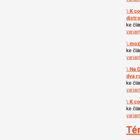
\
K co
distr
ke čl
varian
\
mozn
ke čl
varian
\
Na D
dva r
ke čl
varian
\
K co
ke čl
varian
Té