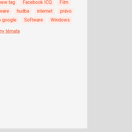
new tag
Facebook ICQ
Film
ware
hudba
internet
právo
o google
Software
Windows
ny témata