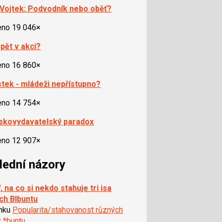
Vojtek: Podvodník nebo oběť?
eno 19 046×
pět v akci?
eno 16 860×
ístek - mládeži nepřístupno?
eno 14 754×
skovydavatelský paradox
eno 12 907×
lední názory
 na co si nekdo stahuje tri isa
ch Blbuntu
ánku
Popularita/stahovanost různých
t *buntu