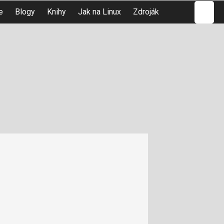
Hledat
e
Blogy
Knihy
Jak na Linux
Zdroják