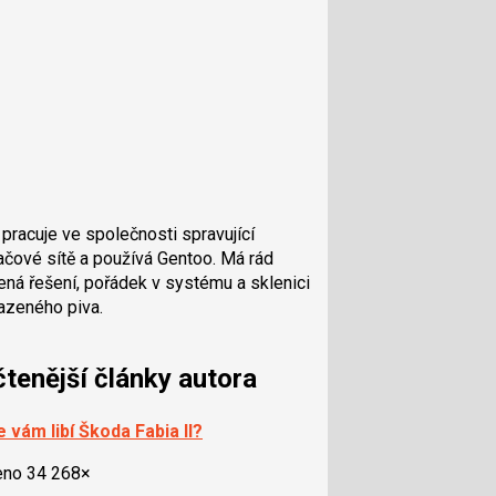
 pracuje ve společnosti spravující
ačové sítě a používá Gentoo. Má rád
ená řešení, pořádek v systému a sklenici
azeného piva.
čtenější články autora
 vám libí Škoda Fabia II?
eno 34 268×