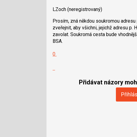
LZoch
(neregistrovaný)
Prosím, zná někdou soukromou adresu pa
zveřejnit, aby všichni, jejichž adresu p
zavolat. Soukromá cesta bude vhodnější
BSA.
Hodnotit:
0
Výborně!
Nahlásit
moderátorům
jako
Přidávat názory moho
SPAM
Přihlás