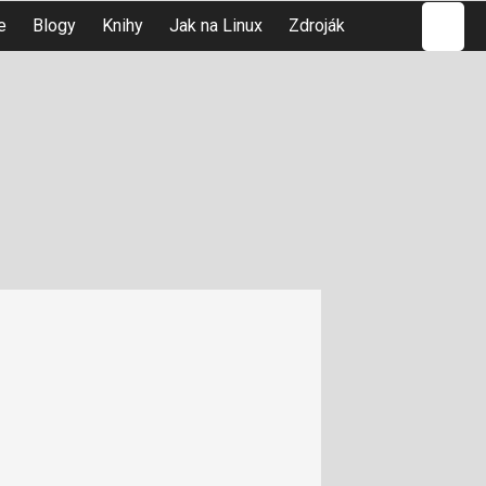
Hledat
e
Blogy
Knihy
Jak na Linux
Zdroják