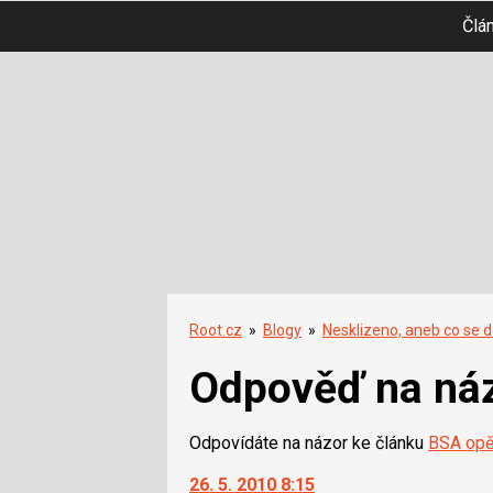
Člá
Root.cz
»
Blogy
»
Nesklizeno, aneb co se d
Odpověď na ná
Odpovídáte na názor ke článku
BSA opět
26. 5. 2010 8:15