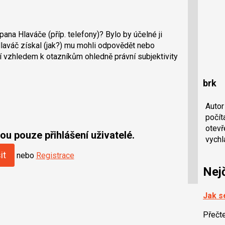
na Hlaváče (příp. telefony)? Bylo by účelné ji
. Hlaváč získal (jak?) mu mohli odpovědět nebo
 vzhledem k otazníkům ohledně právní subjektivity
brk
Autor
počít
otevř
u pouze přihlášení uživatelé.
vychl
it
nebo
Registrace
Nej
Jak se
Přečt