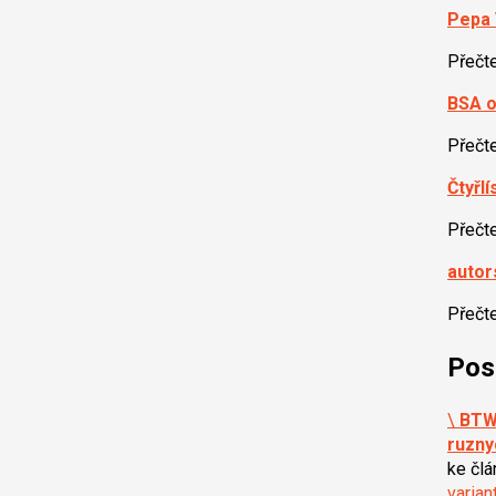
Pepa 
Přečt
BSA o
Přečt
Čtyřl
Přečt
autor
Přečt
Pos
\
BTW,
ruzny
ke čl
varian