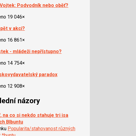
Vojtek: Podvodník nebo oběť?
eno 19 046×
pět v akci?
eno 16 861×
ístek - mládeži nepřístupno?
eno 14 754×
skovydavatelský paradox
eno 12 908×
lední názory
 na co si nekdo stahuje tri isa
ch Blbuntu
ánku
Popularita/stahovanost různých
t *buntu