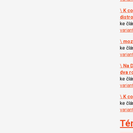
\
K co
distr
ke čl
varian
\
mozn
ke čl
varian
\
Na D
dva r
ke čl
varian
\
K co
ke čl
varian
Té