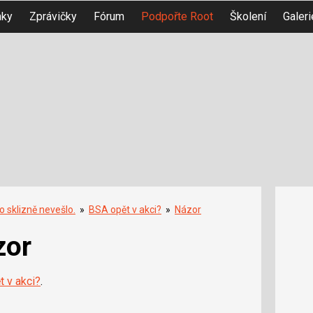
nky
Zprávičky
Fórum
Podpořte Root
Školení
Galeri
o sklizně nevešlo.
»
BSA opět v akci?
»
Názor
zor
 v akci?
.