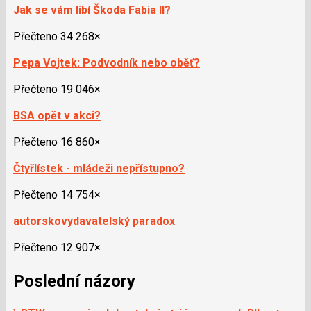
Jak se vám libí Škoda Fabia II?
Přečteno 34 268×
Pepa Vojtek: Podvodník nebo oběť?
Přečteno 19 046×
BSA opět v akci?
Přečteno 16 860×
Čtyřlístek - mládeži nepřístupno?
Přečteno 14 754×
autorskovydavatelský paradox
Přečteno 12 907×
Poslední názory