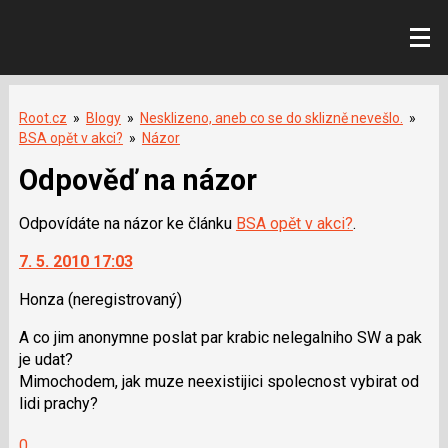
Root.cz
»
Blogy
»
Nesklizeno, aneb co se do sklizně nevešlo.
»
BSA opět v akci?
»
Názor
Odpověď na názor
Odpovídáte na názor ke článku
BSA opět v akci?
.
7. 5. 2010 17:03
Honza
(neregistrovaný)
A co jim anonymne poslat par krabic nelegalniho SW a pak
je udat?
Mimochodem, jak muze neexistijici spolecnost vybirat od
lidi prachy?
Hodnotit:
0