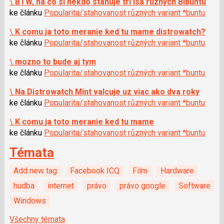
\
BTW, na co si nekdo stahuje tri isa ruznych Blbuntu
ke článku
Popularita/stahovanost různých variant *buntu
\
K comu ja toto meranie ked tu mame distrowatch?
ke článku
Popularita/stahovanost různých variant *buntu
\
mozno to bude aj tym
ke článku
Popularita/stahovanost různých variant *buntu
\
Na Distrowatch Mint valcuje uz viac ako dva roky
ke článku
Popularita/stahovanost různých variant *buntu
\
K comu ja toto meranie ked tu mame
ke článku
Popularita/stahovanost různých variant *buntu
Témata
Add new tag
Facebook ICQ
Film
Hardware
hudba
internet
právo
právo google
Software
Windows
Všechny témata