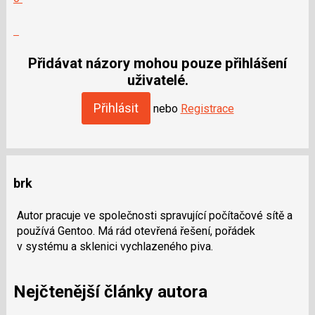
Výborně!
Nahlásit
moderátorům
jako
Přidávat názory mohou pouze přihlášení
SPAM
uživatelé.
Přihlásit
nebo
Registrace
brk
Autor pracuje ve společnosti spravující počítačové sítě a
používá Gentoo. Má rád otevřená řešení, pořádek
v systému a sklenici vychlazeného piva.
Nejčtenější články autora