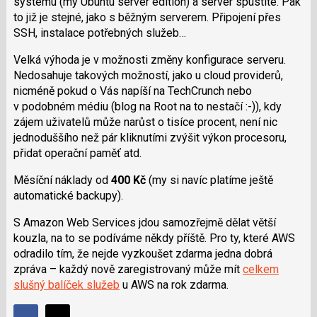
systému (my Ubuntu server edition) a server spustíte. Pak
to již je stejné, jako s běžným serverem. Připojení přes
SSH, instalace potřebných služeb…
Velká výhoda je v možnosti změny konfigurace serveru.
Nedosahuje takových možností, jako u cloud providerů,
nicméně pokud o Vás napíší na TechCrunch nebo
v podobném médiu (blog na Root na to nestačí :-)), kdy
zájem uživatelů může narůst o tisíce procent, není nic
jednoduššího než pár kliknutími zvýšit výkon procesoru,
přidat operační paměť atd.
Měsíční náklady od
400 Kč
(my si navíc platíme ještě
automatické backupy).
S Amazon Web Services jdou samozřejmě dělat větší
kouzla, na to se podíváme někdy příště. Pro ty, které AWS
odradilo tím, že nejde vyzkoušet zdarma jedna dobrá
zpráva – každý nově zaregistrovaný může mít
celkem
slušný balíček služeb
u AWS na rok zdarma.