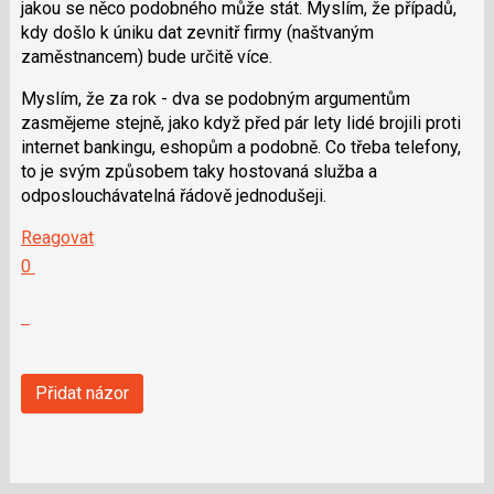
jakou se něco podobného může stát. Myslím, že případů,
kdy došlo k úniku dat zevnitř firmy (naštvaným
zaměstnancem) bude určitě více.
Myslím, že za rok - dva se podobným argumentům
zasmějeme stejně, jako když před pár lety lidé brojili proti
internet bankingu, eshopům a podobně. Co třeba telefony,
to je svým způsobem taky hostovaná služba a
odposlouchávatelná řádově jednodušeji.
Reagovat
Hodnotit:
0
Výborně!
Nahlásit
moderátorům
jako
SPAM
Přidat názor