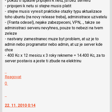
- pokud ti spadne pripojeni k netu, jsi bez serveru
a
- pripojeni k netu si stejne musis platit
P
- stejne musis vyresit prakticke otazky typu aktualizace
pro
toho ubuntu (na novy release treba), administrace uzivatelu
předchozí
- (Franta odesel), nejake zabezpeceni, VPN,..., takze se
nový
administraci serveru nevyhnes, pouze to nebezi na tvem
názor
zeleze
- nastvany zamestnanec muze byt problem, at uz je to
admin nebo programator nebo admin, at uz je server kde
chce
- 400 Kc x 12 mesicu x 3 roky rekneme = 14.400 Kc, za to
server postavis a jeste ti zbude na elektrinu
Skok
na
Reagovat
další
Hodnotit:
0
nový
Výborně!
názor.
Nahlásit
K
moderátorům
navigaci
jako
22. 11. 2010 0:14
lze
SPAM