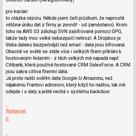
i
pro kacian:
klávesy
to otázka názoru. Někde jsem četl průzkum, že naprostá
N
většina úniku dat z firmy je zevnitř - od zaměstanců. Krom
pro
toho na AWS S3 zálohuji SVN zašifrované pomocí GPG,
následující
takže tady moc velké nebezpečí nehrozí. A Dropbox je
a
třeba daleko bezpečnější než email - data jsou šifrovaná.
P
Obecně ve světě se stále více i velkých firem přiklání k
pro
hostovaným řešením - z těch velkých mě napadá např.
předchozí
Citibank, která používá hostované CRM SalesForce. A CRM
nový
jsou sakra citlivá firemní data.
názor
Já proto radší svěřím data Google či Amazonu, než
nějakému Frantovi adminovi, který když ho naštvu, tak mě
odejde i s daty a ještě nechá v systému backdoor.
Skok
na
Reagovat
další
Hodnotit:
0
nový
Výborně!
názor.
Nahlásit