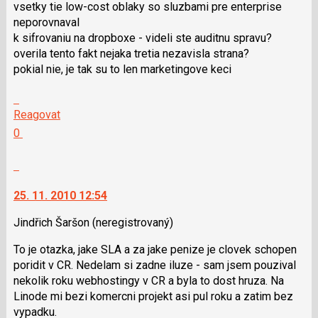
vsetky tie low-cost oblaky so sluzbami pre enterprise
následující
neporovnaval
a
k sifrovaniu na dropboxe - videli ste auditnu spravu?
P
overila tento fakt nejaka tretia nezavisla strana?
pro
pokial nie, je tak su to len marketingove keci
předchozí
nový
Skok
názor
na
Reagovat
další
Hodnotit:
0
nový
Výborně!
názor.
Nahlásit
K
moderátorům
navigaci
jako
25. 11. 2010 12:54
lze
SPAM
použít
Jindřich Šaršon
(neregistrovaný)
i
To je otazka, jake SLA a za jake penize je clovek schopen
klávesy
poridit v CR. Nedelam si zadne iluze - sam jsem pouzival
N
nekolik roku webhostingy v CR a byla to dost hruza. Na
pro
Linode mi bezi komercni projekt asi pul roku a zatim bez
následující
vypadku.
a