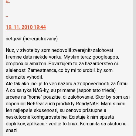
0
nový
Výborně!
názor.
Nahlásit
K
moderátorům
navigaci
jako
19. 11. 2010 19:44
lze
SPAM
použít
netgear
(neregistrovaný)
i
Nuz, v zivote by som nedovolil zverejnit/zalohovat
klávesy
firemne data niekde vonku. Myslim teraz googleapps,
N
dropbox ci amazon. Povazujem to za hazarderstvo ci
pro
sialenost. Zamestnanca, co by mi to urobil, by som
následující
okamzite vyhodil.
a
Ale tak ako ine, je to vec nazoru a zodpovednosti za firmu.
P
A co sa tyka NAS-ky, su primarne (aspon tato trieda)
pro
urcene na "home" pouzitie, ci zalohovanie. Skor by som asi
předchozí
doporucil NetGear a ich produkty ReadyNAS. Mam s nimi
nový
len najlepsie skusenosti, su cenovo pristupne a
názor
neskutocne konfigurovatelne. Existuje k nim spusta
doplnkov, aplikacii - ved je to linux. Komunita sa skutocne
snazi.