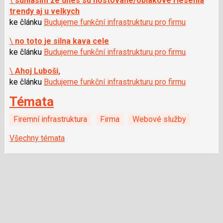
\
suhlasim ze dnes su hostovane/oblakove riesenia
trendy aj u velkych
ke článku
Budujeme funkční infrastrukturu pro firmu
\
no toto je silna kava cele
ke článku
Budujeme funkční infrastrukturu pro firmu
\
Ahoj Luboši,
ke článku
Budujeme funkční infrastrukturu pro firmu
Témata
Firemní infrastruktura
Firma
Webové služby
Všechny témata