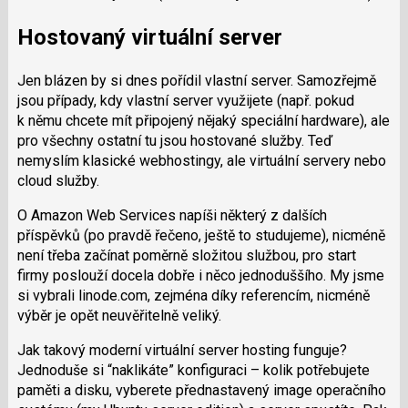
Hostovaný virtuální server
Jen blázen by si dnes pořídil vlastní server. Samozřejmě
jsou případy, kdy vlastní server využijete (např. pokud
k němu chcete mít připojený nějaký speciální hardware), ale
pro všechny ostatní tu jsou hostované služby. Teď
nemyslím klasické webhostingy, ale virtuální servery nebo
cloud služby.
O Amazon Web Services napíši některý z dalších
příspěvků (po pravdě řečeno, ještě to studujeme), nicméně
není třeba začínat poměrně složitou službou, pro start
firmy poslouží docela dobře i něco jednoduššího. My jsme
si vybrali linode.com, zejména díky referencím, nicméně
výběr je opět neuvěřitelně veliký.
Jak takový moderní virtuální server hosting funguje?
Jednoduše si “naklikáte” konfiguraci – kolik potřebujete
paměti a disku, vyberete přednastavený image operačního