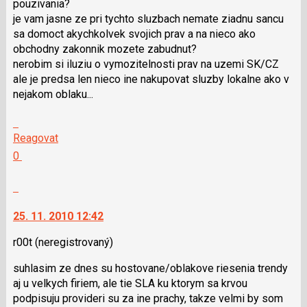
pouzivania?
P
je vam jasne ze pri tychto sluzbach nemate ziadnu sancu
pro
sa domoct akychkolvek svojich prav a na nieco ako
předchozí
obchodny zakonnik mozete zabudnut?
nový
nerobim si iluziu o vymozitelnosti prav na uzemi SK/CZ
názor
ale je predsa len nieco ine nakupovat sluzby lokalne ako v
nejakom oblaku...
Skok
na
Reagovat
další
Hodnotit:
0
nový
Výborně!
názor.
Nahlásit
K
moderátorům
navigaci
jako
25. 11. 2010 12:42
lze
SPAM
použít
r00t
(neregistrovaný)
i
suhlasim ze dnes su hostovane/oblakove riesenia trendy
klávesy
aj u velkych firiem, ale tie SLA ku ktorym sa krvou
N
podpisuju provideri su za ine prachy, takze velmi by som
pro