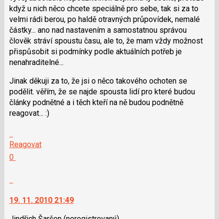
když u nich něco chcete speciálně pro sebe, tak si za to
velmi rádi berou, po haldě otravných průpovídek, nemalé
částky... ano nad nastavením a samostatnou správou
člověk stráví spoustu času, ale to, že mam vždy možnost
přispůsobit si podmínky podle aktuálních potřeb je
nenahraditelné...
Jinak děkuji za to, že jsi o něco takového ochoten se
podělit. věřím, že se najde spousta lidí pro které budou
články podnětné a i těch kteří na ně budou podnětně
reagovat... :)
Skok
na
Reagovat
další
Hodnotit:
0
nový
Výborně!
názor.
Nahlásit
K
moderátorům
navigaci
jako
19. 11. 2010 21:49
lze
SPAM
použít
Jindřich Šaršon
(neregistrovaný)