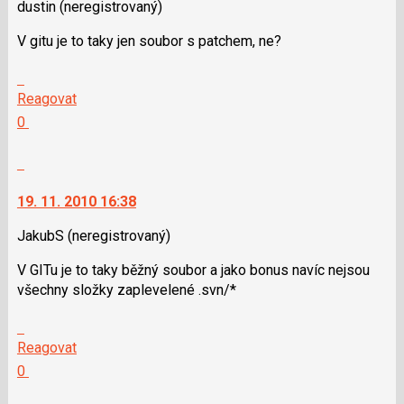
použít
dustin
(neregistrovaný)
i
V gitu je to taky jen soubor s patchem, ne?
klávesy
N
Skok
pro
na
Reagovat
následující
další
Hodnotit:
0
a
nový
Výborně!
P
názor.
Nahlásit
pro
K
moderátorům
předchozí
navigaci
jako
19. 11. 2010 16:38
nový
lze
SPAM
názor
použít
JakubS
(neregistrovaný)
i
V GITu je to taky běžný soubor a jako bonus navíc nejsou
klávesy
všechny složky zaplevelené .svn/*
N
pro
Skok
následující
na
Reagovat
a
další
Hodnotit:
0
P
nový
Výborně!
pro
názor.