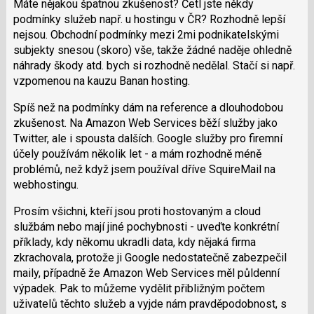
Máte nějakou špatnou zkušenost? Četl jste někdy
klávesy
podmínky služeb např. u hostingu v ČR? Rozhodně lepší
N
nejsou. Obchodní podmínky mezi 2mi podnikatelskými
pro
subjekty snesou (skoro) vše, takže žádné naděje ohledně
následující
náhrady škody atd. bych si rozhodně nedělal. Stačí si např.
a
vzpomenou na kauzu Banan hosting.
P
pro
Spíš než na podmínky dám na reference a dlouhodobou
předchozí
zkušenost. Na Amazon Web Services běží služby jako
nový
Twitter, ale i spousta dalších. Google služby pro firemní
názor
účely používám několik let - a mám rozhodně méně
problémů, než když jsem používal dříve SquireMail na
webhostingu.
Prosím všichni, kteří jsou proti hostovaným a cloud
službám nebo mají jiné pochybnosti - uveďte konkrétní
příklady, kdy někomu ukradli data, kdy nějaká firma
zkrachovala, protože ji Google nedostatečně zabezpečil
maily, případně že Amazon Web Services měl půldenní
výpadek. Pak to můžeme vydělit přibližným počtem
uživatelů těchto služeb a vyjde nám pravděpodobnost, s