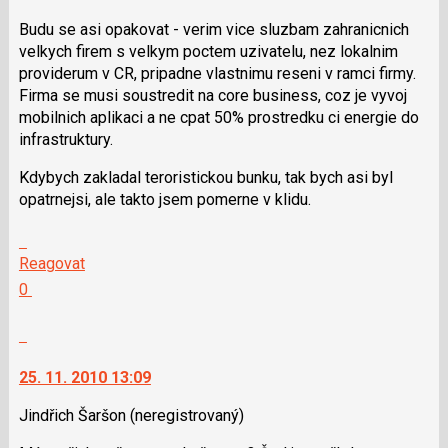
P
Budu se asi opakovat - verim vice sluzbam zahranicnich
pro
velkych firem s velkym poctem uzivatelu, nez lokalnim
předchozí
providerum v CR, pripadne vlastnimu reseni v ramci firmy.
nový
Firma se musi soustredit na core business, coz je vyvoj
názor
mobilnich aplikaci a ne cpat 50% prostredku ci energie do
infrastruktury.
Kdybych zakladal teroristickou bunku, tak bych asi byl
opatrnejsi, ale takto jsem pomerne v klidu.
Skok
na
Reagovat
další
Hodnotit:
0
nový
Výborně!
názor.
Nahlásit
K
moderátorům
navigaci
jako
25. 11. 2010 13:09
lze
SPAM
použít
Jindřich Šaršon
(neregistrovaný)
i