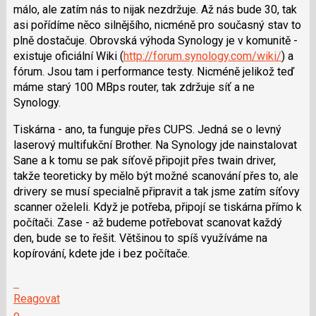
málo, ale zatím nás to nijak nezdržuje. Až nás bude 30, tak
asi pořídíme něco silnějšího, nicméně pro současný stav to
plně dostačuje. Obrovská výhoda Synology je v komunitě -
existuje oficiální Wiki (
http://forum.synology.com/wiki/
) a
fórum. Jsou tam i performance testy. Nicméně jelikož teď
máme starý 100 MBps router, tak zdržuje síť a ne
Synology.
Tiskárna - ano, ta funguje přes CUPS. Jedná se o levný
laserový multifukční Brother. Na Synology jde nainstalovat
Sane a k tomu se pak síťově připojit přes twain driver,
takže teoreticky by mělo být možné scanování přes to, ale
drivery se musí specialně připravit a tak jsme zatím síťovy
scanner oželeli. Když je potřeba, připojí se tiskárna přímo k
počítači. Zase - až budeme potřebovat scanovat každý
den, bude se to řešit. Většinou to spíš využíváme na
kopírování, kdete jde i bez počítače.
Skok
na
Reagovat
další
Hodnotit: