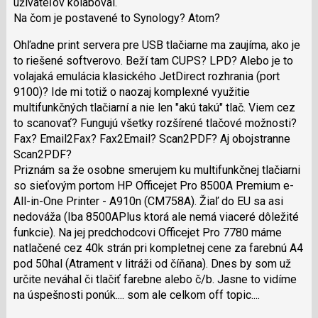
užívateľov kolaboval.
Na čom je postavené to Synology? Atom?
Ohľadne print servera pre USB tlačiarne ma zaujíma, ako je
to riešené softverovo. Beží tam CUPS? LPD? Alebo je to
volajaká emulácia klasického JetDirect rozhrania (port
9100)? Ide mi totiž o naozaj komplexné využitie
multifunkčných tlačiarní a nie len "akú takú" tlač. Viem cez
to scanovať? Fungujú všetky rozšírené tlačové možnosti?
Fax? Email2Fax? Fax2Email? Scan2PDF? Aj obojstranne
Scan2PDF?
Priznám sa že osobne smerujem ku multifunkčnej tlačiarni
so sieťovým portom HP Officejet Pro 8500A Premium e-
All-in-One Printer - A910n (CM758A). Žiaľ do EU sa asi
nedováža (Iba 8500APlus ktorá ale nemá viaceré dôležité
funkcie). Na jej predchodcovi Officejet Pro 7780 máme
natlačené cez 40k strán pri kompletnej cene za farebnú A4
pod 50hal (Atrament v litráži od číňana). Dnes by som už
určite neváhal či tlačiť farebne alebo č/b. Jasne to vidíme
na úspešnosti ponúk.... som ale celkom off topic....