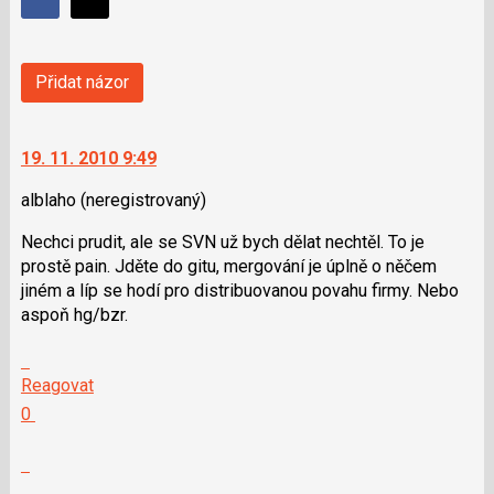
Sdílet
Sdílejte
Sdílejte
na
na
Facebooku
síti
Přidat názor
X
19. 11. 2010 9:49
alblaho
(neregistrovaný)
Nechci prudit, ale se SVN už bych dělat nechtěl. To je
prostě pain. Jděte do gitu, mergování je úplně o něčem
jiném a líp se hodí pro distribuovanou povahu firmy. Nebo
aspoň hg/bzr.
Skok
na
Reagovat
další
Hodnotit:
0
nový
Výborně!
názor.
Nahlásit
K
moderátorům