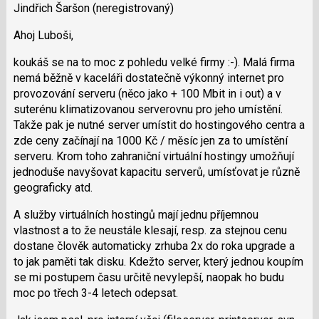
použít
Jindřich Šaršon
(neregistrovaný)
i
Ahoj Luboši,
klávesy
N
koukáš se na to moc z pohledu velké firmy :-). Malá firma
pro
nemá běžně v kaceláři dostatečně výkonný internet pro
následující
provozování serveru (něco jako + 100 Mbit in i out) a v
a
suterénu klimatizovanou serverovnu pro jeho umístění.
P
Takže pak je nutné server umístit do hostingového centra a
pro
zde ceny začínají na 1000 Kč / měsíc jen za to umístění
předchozí
serveru. Krom toho zahraniční virtuální hostingy umožňují
nový
jednoduše navyšovat kapacitu serverů, umísťovat je různě
názor
geograficky atd.
A služby virtuálních hostingů mají jednu příjemnou
vlastnost a to že neustále klesají, resp. za stejnou cenu
dostane člověk automaticky zrhuba 2x do roka upgrade a
to jak paměti tak disku. Kdežto server, který jednou koupím
se mi postupem času určitě nevylepší, naopak ho budu
moc po třech 3-4 letech odepsat.