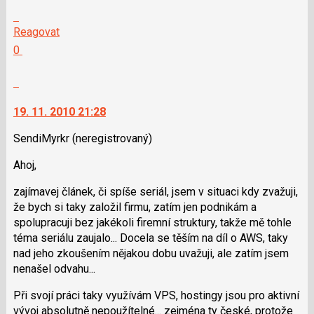
Skok
na
Reagovat
další
Hodnotit:
0
nový
Výborně!
názor.
Nahlásit
K
moderátorům
navigaci
jako
19. 11. 2010 21:28
lze
SPAM
použít
SendiMyrkr
(neregistrovaný)
i
Ahoj,
klávesy
N
zajímavej článek, či spíše seriál, jsem v situaci kdy zvažuji,
pro
že bych si taky založil firmu, zatím jen podnikám a
následující
spolupracuji bez jakékoli firemní struktury, takže mě tohle
a
téma seriálu zaujalo... Docela se těším na díl o AWS, taky
P
nad jeho zkoušením nějakou dobu uvažuji, ale zatím jsem
pro
nenašel odvahu...
předchozí
nový
Při svojí práci taky využívám VPS, hostingy jsou pro aktivní
názor
vývoj absolutně nepoužítelné... zejména ty české, protože