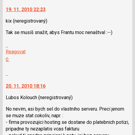
K
moderátorům
navigaci
jako
19. 11. 2010 22:23
lze
SPAM
použít
kix
(neregistrovaný)
i
Tak se musíš snažit, abys Frantu moc nenaštval :--)
klávesy
N
Skok
pro
na
Reagovat
následující
další
Hodnotit:
0
a
nový
Výborně!
P
názor.
Nahlásit
pro
K
moderátorům
předchozí
navigaci
jako
20. 11. 2010 18:16
nový
lze
SPAM
názor
použít
Lubos Kolouch
(neregistrovaný)
i
No nevim, asi bych sel do vlastniho serveru. Preci jenom
klávesy
se muze stat cokoliv, napr. :
N
- firma provozujici hosting se dostane do platebnich potizi,
pro
pripadne ty nezaplatis vcas fakturu
následující