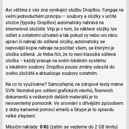
Asi většina z vás zná vynikající službu DropBox. Funguje na
velmi jednoduchém principu – soubory a složky v určitě
složce (typicky DropBox) automaticky nahrává na
internetové úložiště. Vtip je v tom, že některé složky lze
sdílet s ostatními uživateli a tak pokud vy nebo oni něco
upraví či nahrají do sdílené složky, automaticky se
nejnovější kopie nahraje na počítač všem, se kterými je
složka sdílená. Je třeba říct, že to není klasická sdílená
složka – každý pracuje na svém lokálním systému
s lokálními soubory. DropBox pouze změny odesílá do
svého úložiště a aktualizuje soubory ostatním.
Na co to využíváme? Samozřejmě, na zdrojové texty máme
SVN. Nicméně pro sdílení grafických návrhů, firemních
dokumentů a veškerých dalších materiálů je to
neocenitelný pomocník. Ve srovnání s dřívějším způsobem
z doby kamenné pomocí emailů a Skype je to opravdu
velké zlepšení.
Měsíční náklady:
0 Kč
(zatím se vejdeme do 2 GB limitu)