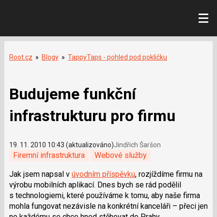
Root.cz
»
Blogy
»
TappyTaps - pohled pod pokličku
Budujeme funkční
infrastrukturu pro firmu
19. 11. 2010 10:43 (aktualizováno)
Jindřich Šaršon
Firemní infrastruktura
Webové služby
Jak jsem napsal v
úvodním příspěvku
, rozjíždíme firmu na
výrobu mobilních aplikací. Dnes bych se rád podělil
s technologiemi, které používáme k tomu, aby naše firma
mohla fungovat nezávisle na konkrétní kanceláři – přeci jen
ne každému se chce hned stěhovat do Prahy.