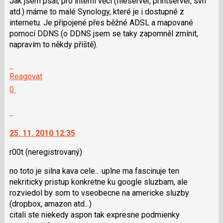
Jak jsem psal, pro interní věci (fileserver, printserver, svn
atd.) máme to malé Synology, které je i dostupné z
internetu. Je připojené přes běžné ADSL a mapované
pomocí DDNS (o DDNS jsem se taky zapomněl zmínit,
napravím to někdy příště).
Skok
na
Reagovat
další
Hodnotit:
0
nový
Výborně!
názor.
Nahlásit
K
moderátorům
navigaci
jako
25. 11. 2010 12:35
lze
SPAM
použít
r00t
(neregistrovaný)
i
no toto je silna kava cele... uplne ma fascinuje ten
klávesy
nekriticky pristup konkretne ku google sluzbam, ale
N
rozviedol by som to vseobecne na americke sluzby
pro
(dropbox, amazon atd...)
následující
citali ste niekedy aspon tak expresne podmienky
a