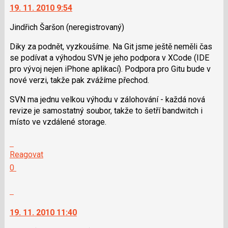
navigaci
jako
19. 11. 2010 9:54
lze
SPAM
použít
Jindřich Šaršon
(neregistrovaný)
i
Diky za podnět, vyzkoušíme. Na Git jsme ještě neměli čas
klávesy
se podívat a výhodou SVN je jeho podpora v XCode (IDE
N
pro vývoj nejen iPhone aplikací). Podpora pro Gitu bude v
pro
nové verzi, takže pak zvážíme přechod.
následující
a
SVN ma jednu velkou výhodu v zálohování - každá nová
P
revize je samostatný soubor, takže to šetří bandwitch i
pro
místo ve vzdálené storage.
předchozí
nový
Skok
názor
na
Reagovat
další
Hodnotit:
0
nový
Výborně!
názor.
Nahlásit
K
moderátorům
navigaci
jako
19. 11. 2010 11:40
lze
SPAM