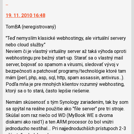
Nahlásit
předchozí
K
moderátorům
nový
navigaci
jako
19. 11. 2010 16:48
názor
lze
SPAM
použít
TomBA
(neregistrovaný)
i
"Teď nemyslím klasické webhostingy, ale virtuální servery
klávesy
nebo cloud služby."
N
Neviem či je vlastný virtuálny server až taká výhoda oproti
pro
webhostingu pre bežný start-up. Starať sa o vlastný mail
následující
server, bojovať so spamom a vírusmi, sledovať vývoj v
a
bezpečnosti a patchovať programy/techno­lógie ktoré tam
P
mám (perl, php, asp, sql, http, spam assassin, antivirus...).
pro
Podľa mňa je pre mnohých klientov rozumný webhosting,
předchozí
ktorý sa o to stará, často lepšie riešenie.
nový
názor
Nemám skúsenosť s tým Synology zariadením, tak by som
sa spýtal na reálne použitie ako "file server" pre tri stroje.
Skúšal som raz niečo od WD (MyBook WE s dvoma
diskami ako raid1) a ten ARM procesor čo bol vnútri
jednoducho nestíhal.... Pri najjednoduchších prístupoch 2-3