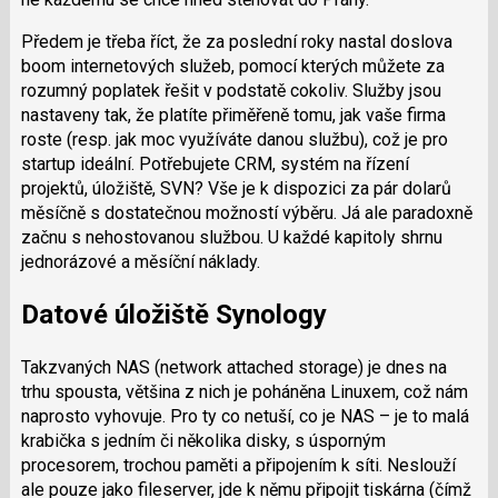
Předem je třeba říct, že za poslední roky nastal doslova
boom internetových služeb, pomocí kterých můžete za
rozumný poplatek řešit v podstatě cokoliv. Služby jsou
nastaveny tak, že platíte přiměřeně tomu, jak vaše firma
roste (resp. jak moc využíváte danou službu), což je pro
startup ideální. Potřebujete CRM, systém na řízení
projektů, úložiště, SVN? Vše je k dispozici za pár dolarů
měsíčně s dostatečnou možností výběru. Já ale paradoxně
začnu s nehostovanou službou. U každé kapitoly shrnu
jednorázové a měsíční náklady.
Datové úložiště Synology
Takzvaných NAS (network attached storage) je dnes na
trhu spousta, většina z nich je poháněna Linuxem, což nám
naprosto vyhovuje. Pro ty co netuší, co je NAS – je to malá
krabička s jedním či několika disky, s úsporným
procesorem, trochou paměti a připojením k síti. Neslouží
ale pouze jako fileserver, jde k němu připojit tiskárna (čímž