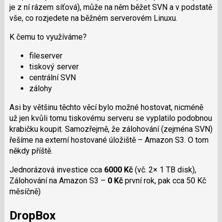
je z ní rázem síťová), může na něm běžet SVN a v podstatě
vše, co rozjedete na běžném serverovém Linuxu.
K čemu to využíváme?
fileserver
tiskový server
centrální SVN
zálohy
Asi by většinu těchto věcí bylo možné hostovat, nicméně
už jen kvůli tomu tiskovému serveru se vyplatilo podobnou
krabičku koupit. Samozřejmě, že zálohování (zejména SVN)
řešíme na externí hostované úložiště – Amazon S3. O tom
někdy příště.
Jednorázová investice cca
6000 Kč
(vč. 2× 1 TB disk),
Zálohování na Amazon S3 –
0 Kč
první rok, pak cca 50 Kč
měsíčně)
DropBox