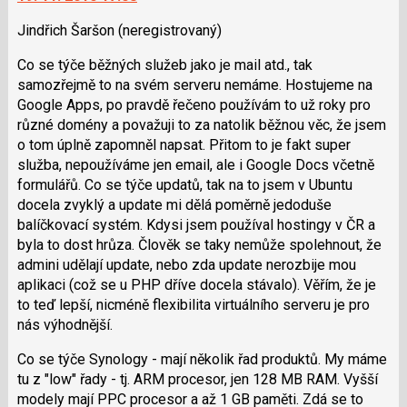
lze
SPAM
použít
Jindřich Šaršon
(neregistrovaný)
i
Co se týče běžných služeb jako je mail atd., tak
klávesy
samozřejmě to na svém serveru nemáme. Hostujeme na
N
Google Apps, po pravdě řečeno používám to už roky pro
pro
různé domény a považuji to za natolik běžnou věc, že jsem
následující
o tom úplně zapomněl napsat. Přitom to je fakt super
a
služba, nepoužíváme jen email, ale i Google Docs včetně
P
formulářů. Co se týče updatů, tak na to jsem v Ubuntu
pro
docela zvyklý a update mi dělá poměrně jedoduše
předchozí
balíčkovací systém. Kdysi jsem používal hostingy v ČR a
nový
byla to dost hrůza. Člověk se taky nemůže spolehnout, že
názor
admini udělají update, nebo zda update nerozbije mou
aplikaci (což se u PHP dříve docela stávalo). Věřím, že je
to teď lepší, nicméně flexibilita virtuálního serveru je pro
nás výhodnější.
Co se týče Synology - mají několik řad produktů. My máme
tu z "low" řady - tj. ARM procesor, jen 128 MB RAM. Vyšší
modely mají PPC procesor a až 1 GB paměti. Zdá se to