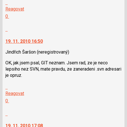
Skok
na
Reagovat
další
Hodnotit:
0
nový
Výborně!
názor.
Nahlásit
K
moderátorům
navigaci
jako
19. 11. 2010 16:50
lze
SPAM
použít
Jindřich Šaršon
(neregistrovaný)
i
OK, jak jsem psal, GIT neznam. Jsem rad, ze je neco
klávesy
lepsiho nez SVN, mate pravdu, ze zaneradeni .svn adresari
N
je opruz.
pro
následující
Skok
a
na
Reagovat
P
další
Hodnotit:
0
pro
nový
Výborně!
předchozí
názor.
Nahlásit
nový
K
moderátorům
názor
navigaci
jako
19. 11. 2010 17:08