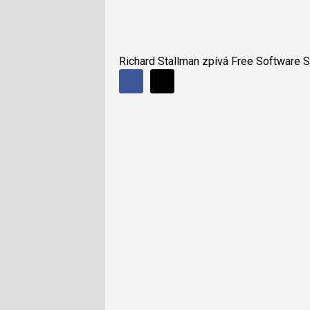
Richard Stallman zpívá Free Software 
Sdílet
Sdílejte
Sdílejte
na
na
Facebooku
síti
X