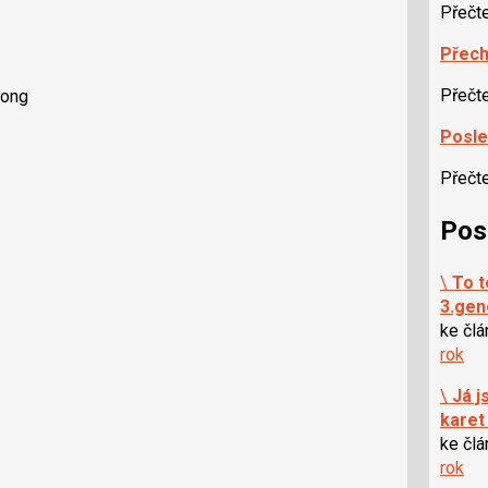
Přečt
Přech
Přečt
Song
Posle
Přečt
Pos
\
To t
3.gen
ke čl
rok
\
Já j
karet
ke čl
rok