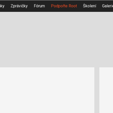
nky
Zprávičky
Fórum
Podpořte Root
Školení
Galeri