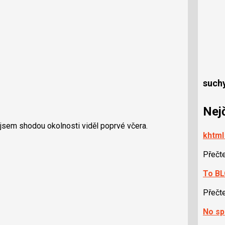
such
Nej
 jsem shodou okolnosti viděl poprvé včera.
khtml
Přečt
To BL
Přečt
No sp