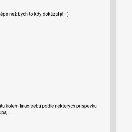
pe než bych to kdy dokázal já :-)
u kolem linux treba podle nekterych prispevku
a, ...