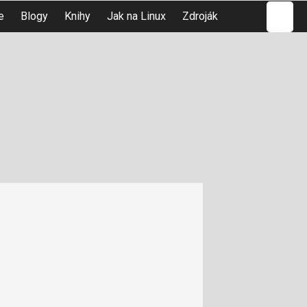
Hledat
e
Blogy
Knihy
Jak na Linux
Zdroják