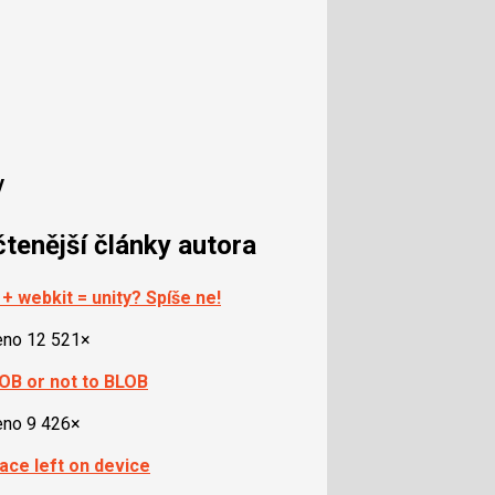
y
čtenější články autora
 + webkit = unity? Spíše ne!
eno 12 521×
OB or not to BLOB
eno 9 426×
ace left on device