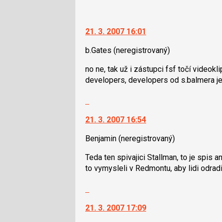
21. 3. 2007 16:01
b.Gates
(neregistrovaný)
no ne, tak už i zástupci fsf točí videokl
developers, developers od s.balmera je 
Skok
na
21. 3. 2007 16:54
další
nový
Benjamin
(neregistrovaný)
názor.
K
Teda ten spivajici Stallman, to je spis a
navigaci
to vymysleli v Redmontu, aby lidi odradi
lze
použít
Skok
i
na
klávesy
21. 3. 2007 17:09
další
N
nový