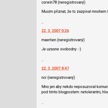
corwin78
(neregistrovaný)
pro
názor.
následující
K
Musím přiznat, že to zazpíval mnohem lé
a
navigaci
P
lze
Skok
pro
použít
na
předchozí
i
22. 3. 2007 0:26
další
nový
klávesy
nový
maertien
(neregistrovaný)
názor
N
názor.
pro
K
Je uzasne svobodny :-)
následující
navigaci
a
lze
Skok
P
použít
na
pro
i
22. 3. 2007 8:47
další
předchozí
klávesy
nový
ncr
(neregistrovaný)
nový
N
názor.
názor
pro
K
Mno jen aby nekdo neposuzoval komunit
následující
navigaci
pod timto blogpostem: netolerantni, hloup
a
lze
P
použít
Skok
pro
i
na