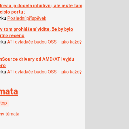
dresa ja docela intuitivni, ale jeste tam
cislo portu ;
ánku
Poslední příspěvek
v tom prohlášení vidíte, že by bylo
citně řečeno
ánku
ATI ovladače budou OSS - jako každý
nSource drivery od AMD/ATI vyjdu
oro
ánku
ATI ovladače budou OSS - jako každý
mata
top
ny témata