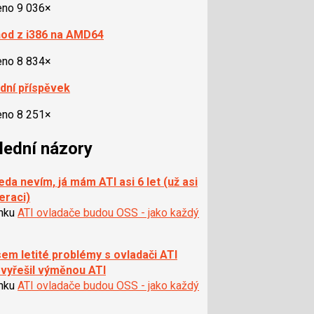
eno 9 036×
od z i386 na AMD64
eno 8 834×
dní příspěvek
eno 8 251×
lední názory
eda nevím, já mám ATI asi 6 let (už asi
eraci)
ánku
ATI ovladače budou OSS - jako každý
sem letité problémy s ovladači ATI
 vyřešil výměnou ATI
ánku
ATI ovladače budou OSS - jako každý