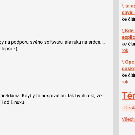
\
ta a
chybi 
ke čl
\
Kde 
expli
ipy na podporu svého softwaru, ale ruku na srdce, ...
ke čl
lepší :-)
rok
\
Ope
cosk
ke čl
rok
Té
ntireklama. Kdyby to nespival on, tak bych rekl, ze
li od Linuxu.
Desk
Všech