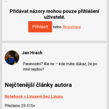
moderátorům
jako
Přidávat názory mohou pouze přihlášení
SPAM
uživatelé.
Přihlásit
nebo
Registrace
Jan Hrach
Paranoidní? Ale ne – kde máte důkaz, že po
mně nejdou?
Nejčtenější články autora
Notebook s Linuxem bez Linuxu
Přečteno 29 515×