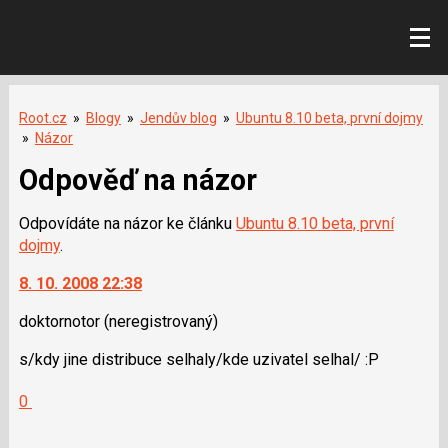
Root.cz
»
Blogy
»
Jendův blog
»
Ubuntu 8.10 beta, první dojmy
»
Názor
Odpověď na názor
Odpovídáte na názor ke článku
Ubuntu 8.10 beta, první
dojmy
.
8. 10. 2008 22:38
doktornotor
(neregistrovaný)
s/kdy jine distribuce selhaly/kde uzivatel selhal/ :P
Hodnotit:
0
Výborně!
Nahlásit