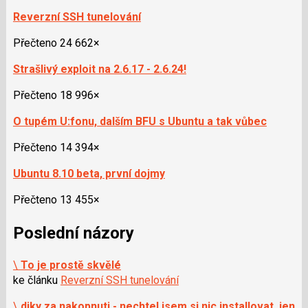
Reverzní SSH tunelování
Přečteno 24 662×
Strašlivý exploit na 2.6.17 - 2.6.24!
Přečteno 18 996×
O tupém U:fonu, dalším BFU s Ubuntu a tak vůbec
Přečteno 14 394×
Ubuntu 8.10 beta, první dojmy
Přečteno 13 455×
Poslední názory
\
To je prostě skvělé
ke článku
Reverzní SSH tunelování
\
diky za nakopnuti - nechtel jsem si nic installovat, jen