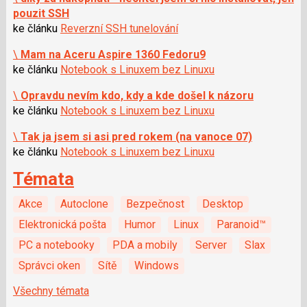
pouzit SSH
ke článku
Reverzní SSH tunelování
\
Mam na Aceru Aspire 1360 Fedoru9
ke článku
Notebook s Linuxem bez Linuxu
\
Opravdu nevím kdo, kdy a kde došel k názoru
ke článku
Notebook s Linuxem bez Linuxu
\
Tak ja jsem si asi pred rokem (na vanoce 07)
ke článku
Notebook s Linuxem bez Linuxu
Témata
Akce
Autoclone
Bezpečnost
Desktop
Elektronická pošta
Humor
Linux
Paranoid™
PC a notebooky
PDA a mobily
Server
Slax
Správci oken
Sítě
Windows
Všechny témata