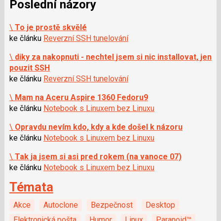
Poslední názory
\
To je prostě skvělé
ke článku
Reverzní SSH tunelování
\
diky za nakopnuti - nechtel jsem si nic installovat, jen
pouzit SSH
ke článku
Reverzní SSH tunelování
\
Mam na Aceru Aspire 1360 Fedoru9
ke článku
Notebook s Linuxem bez Linuxu
\
Opravdu nevím kdo, kdy a kde došel k názoru
ke článku
Notebook s Linuxem bez Linuxu
\
Tak ja jsem si asi pred rokem (na vanoce 07)
ke článku
Notebook s Linuxem bez Linuxu
Témata
Akce
Autoclone
Bezpečnost
Desktop
Elektronická pošta
Humor
Linux
Paranoid™