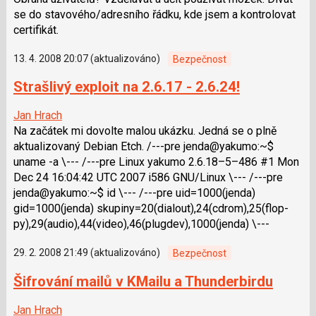
se do stavového/adresního řádku, kde jsem a kontrolovat
certifikát.
13. 4. 2008 20:07 (aktualizováno)
Bezpečnost
Strašlivý exploit na 2.6.17 - 2.6.24!
Jan Hrach
Na začátek mi dovolte malou ukázku. Jedná se o plně
aktualizovaný Debian Etch. /---pre jenda@yakumo:~$
uname -a \--- /---pre Linux yakumo 2.6.18–5–486 #1 Mon
Dec 24 16:04:42 UTC 2007 i586 GNU/Linux \--- /---pre
jenda@yakumo:~$ id \--- /---pre uid=1000(jenda)
gid=1000(jenda) skupiny=20(dialout),24(cdrom),25(flop­
py),29(audio),44(video),46(plug­dev),1000(jenda) \---
29. 2. 2008 21:49 (aktualizováno)
Bezpečnost
Šifrování mailů v KMailu a Thunderbirdu
Jan Hrach