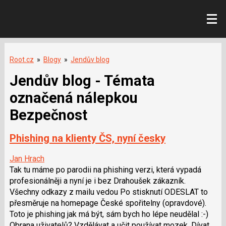
Root.cz
»
Blogy
»
Jendův blog
Jendův blog - Témata
označená nálepkou
Bezpečnost
Phishing na klienty ČS, nyní česky
Jan Hrach
Tak tu máme po parodii na phishing verzi, která vypadá
profesionálněji a nyní je i bez Drahoušek zákazník.
Všechny odkazy z mailu vedou Po stisknutí ODESLAT to
přesměruje na homepage České spořitelny (opravdové).
Toto je phishing jak má být, sám bych ho lépe neudělal :-)
Obrana uživatelů? Vzdělávat a učit používat mozek. Dívat