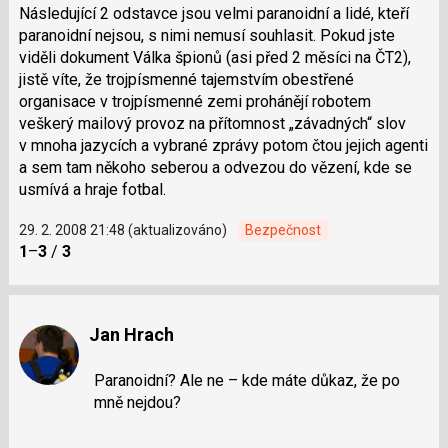
Následující 2 odstavce jsou velmi paranoidní a lidé, kteří
paranoidní nejsou, s nimi nemusí souhlasit. Pokud jste
viděli dokument Válka špionů (asi před 2 měsíci na ČT2),
jistě víte, že trojpísmenné tajemstvím obestřené
organisace v trojpísmenné zemi prohánějí robotem
veškerý mailový provoz na přítomnost „závadných“ slov
v mnoha jazycích a vybrané zprávy potom čtou jejich agenti
a sem tam někoho seberou a odvezou do vězení, kde se
usmívá a hraje fotbal.
29. 2. 2008 21:48 (aktualizováno)
Bezpečnost
1
–
3
/
3
Jan Hrach
Paranoidní? Ale ne – kde máte důkaz, že po
mně nejdou?