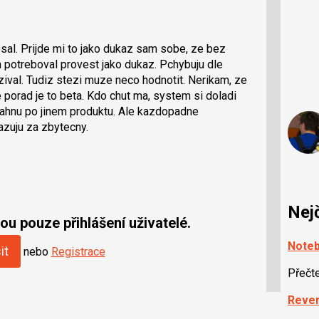
al. Prijde mi to jako dukaz sam sobe, ze bez
en potreboval provest jako dukaz. Pchybuju dle
uzival. Tudiz stezi muze neco hodnotit. Nerikam, ze
porad je to beta. Kdo chut ma, system si doladi
sahnu po jinem produktu. Ale kazdopadne
azuju za zbytecny.
Nej
u pouze přihlášení uživatelé.
Noteb
it
nebo
Registrace
Přečt
Rever