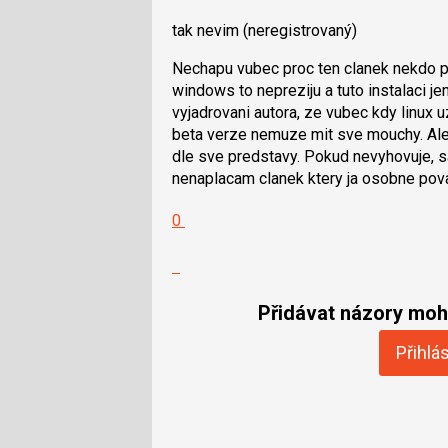
tak nevim
(neregistrovaný)
Nechapu vubec proc ten clanek nekdo ps
windows to nepreziju a tuto instalaci j
vyjadrovani autora, ze vubec kdy linux 
beta verze nemuze mit sve mouchy. Ale 
dle sve predstavy. Pokud nevyhovuje, 
nenaplacam clanek ktery ja osobne pov
Hodnotit:
0
Výborně!
Nahlásit
moderátorům
jako
Přidávat názory moho
SPAM
Přihlás