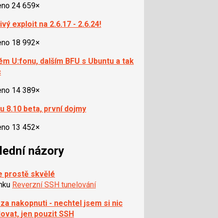
eno 24 659×
ivý exploit na 2.6.17 - 2.6.24!
eno 18 992×
ém U:fonu, dalším BFU s Ubuntu a tak
c
eno 14 389×
u 8.10 beta, první dojmy
eno 13 452×
lední názory
e prostě skvělé
ánku
Reverzní SSH tunelování
 za nakopnuti - nechtel jsem si nic
lovat, jen pouzit SSH