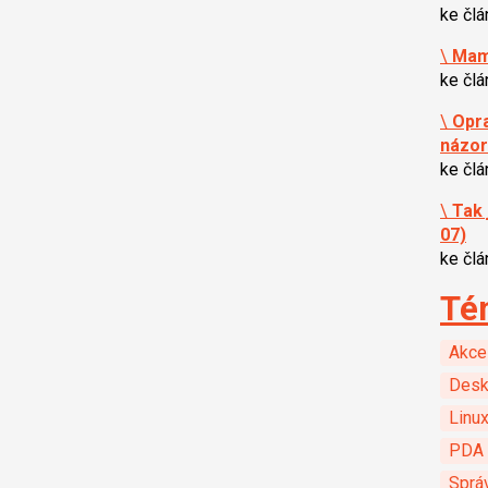
ke čl
\
Mam
ke čl
\
Opra
názo
ke čl
\
Tak 
07)
ke čl
Té
Akce
Desk
Linu
PDA 
Sprá