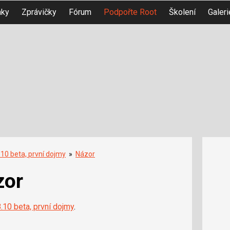
nky
Zprávičky
Fórum
Podpořte Root
Školení
Galeri
10 beta, první dojmy
»
Názor
zor
.10 beta, první dojmy
.