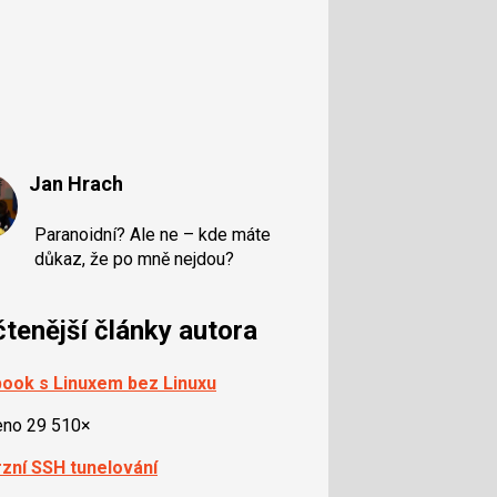
Jan Hrach
Paranoidní? Ale ne – kde máte
důkaz, že po mně nejdou?
čtenější články autora
ook s Linuxem bez Linuxu
eno 29 510×
zní SSH tunelování