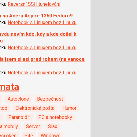
ánku
Reverzní SSH tunelování
 na Aceru Aspire 1360 Fedoru9
ánku
Notebook s Linuxem bez Linuxu
vdu nevím kdo, kdy a kde došel k
ru
ánku
Notebook s Linuxem bez Linuxu
ja jsem si asi pred rokem (na vanoce
ánku
Notebook s Linuxem bez Linuxu
mata
Autoclone
Bezpečnost
top
Elektronická pošta
Humor
x
Paranoid™
PC a notebooky
a mobily
Server
Slax
vci oken
Sítě
Windows