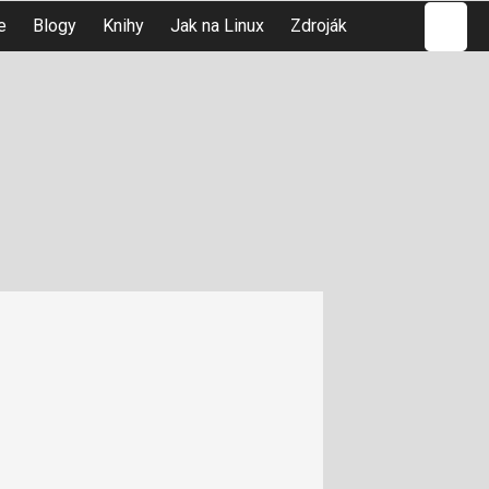
Hledat
e
Blogy
Knihy
Jak na Linux
Zdroják