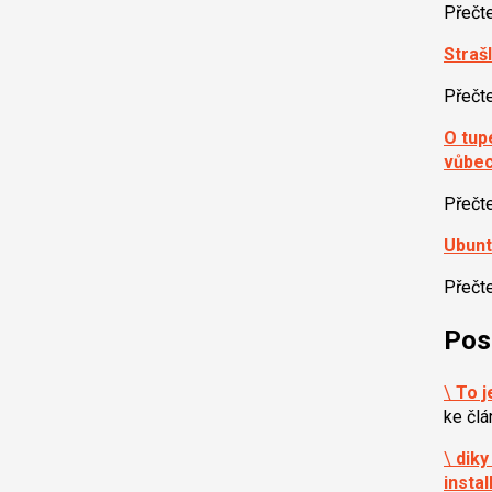
Přečt
Strašl
Přečt
O tup
vůbe
Přečt
Ubunt
Přečt
Pos
\
To j
ke čl
\
diky
instal