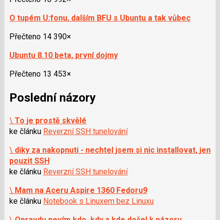
O tupém U:fonu, dalším BFU s Ubuntu a tak vůbec
Přečteno 14 390×
Ubuntu 8.10 beta, první dojmy
Přečteno 13 453×
Poslední názory
\
To je prostě skvělé
ke článku
Reverzní SSH tunelování
\
diky za nakopnuti - nechtel jsem si nic installovat, jen
pouzit SSH
ke článku
Reverzní SSH tunelování
\
Mam na Aceru Aspire 1360 Fedoru9
ke článku
Notebook s Linuxem bez Linuxu
\
Opravdu nevím kdo, kdy a kde došel k názoru