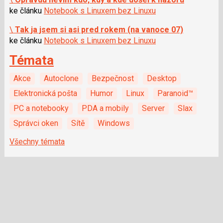
ke článku
Notebook s Linuxem bez Linuxu
\
Tak ja jsem si asi pred rokem (na vanoce 07)
ke článku
Notebook s Linuxem bez Linuxu
Témata
Akce
Autoclone
Bezpečnost
Desktop
Elektronická pošta
Humor
Linux
Paranoid™
PC a notebooky
PDA a mobily
Server
Slax
Správci oken
Sítě
Windows
Všechny témata