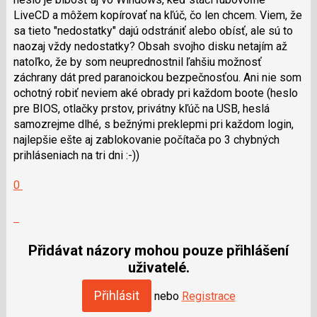
LiveCD a môžem kopírovať na kľúč, čo len chcem. Viem, že
sa tieto "nedostatky" dajú odstrániť alebo obísť, ale sú to
naozaj vždy nedostatky? Obsah svojho disku netajím až
natoľko, že by som neuprednostnil ľahšiu možnosť
záchrany dát pred paranoickou bezpečnosťou. Ani nie som
ochotný robiť neviem aké obrady pri každom boote (heslo
pre BIOS, otlačky prstov, privátny kľúč na USB, heslá
samozrejme dlhé, s bežnými preklepmi pri každom login,
najlepšie ešte aj zablokovanie počítača po 3 chybných
prihláseniach na tri dni :-))
Hodnotit:
0
Výborně!
Nahlásit
moderátorům
jako
Přidávat názory mohou pouze přihlášení
SPAM
uživatelé.
Přihlásit
nebo
Registrace