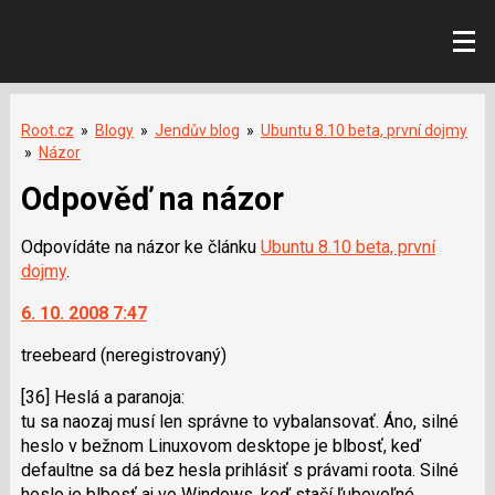
Root.cz
»
Blogy
»
Jendův blog
»
Ubuntu 8.10 beta, první dojmy
»
Názor
Odpověď na názor
Odpovídáte na názor ke článku
Ubuntu 8.10 beta, první
dojmy
.
6. 10. 2008 7:47
treebeard
(neregistrovaný)
[36] Heslá a paranoja:
tu sa naozaj musí len správne to vybalansovať. Áno, silné
heslo v bežnom Linuxovom desktope je blbosť, keď
defaultne sa dá bez hesla prihlásiť s právami roota. Silné
heslo je blbosť aj vo Windows, keď stačí ľubovoľné