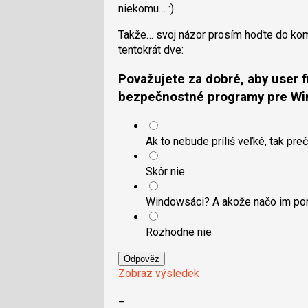
niekomu… :)
Takže… svoj názor prosím hoďte do kome
tentokrát dve:
Považujete za dobré, aby user f
bezpečnostné programy pre W
Ak to nebude príliš veľké, tak pre
Skôr nie
Windowsáci? A akože načo im p
Rozhodne nie
Odpověz
Zobraz výsledek
–