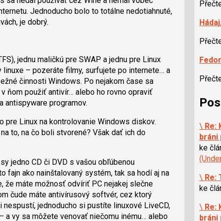
írus sa nedal používať cez Wine a nemal vôbec
Přečt
nternetu. Jednoducho bolo to totálne nedotiahnuté,
vách, je dobrý.
Hádaj
Přečt
FS), jednu maličkú pre SWAP a jednu pre Linux
Fedor
linuxe – pozeráte filmy, surfujete po internete… a
Přečt
 bežné činnosti Windows. Po nejakom čase sa
 v ňom použiť antivír… alebo ho rovno opraviť
Pos
v a antispyware programov.
mo pre Linux na kontrolovanie Windows diskov.
\
Re:
na to, na čo boli stvorené? Však dať ich do
bráni
ke čl
(Unde
apsy jedno CD či DVD s vašou obľúbenou
to fajn ako nainštalovaný systém, tak sa hodí aj na
\
Re:
, že máte možnosť odvíriť PC nejakej slečne
ke čl
m čude máte antivírusový softvér, cez ktorý
 nespustí, jednoducho si pustíte linuxové LiveCD,
\
Re:
dí – a vy sa môžete venovať niečomu inému… alebo
bráni