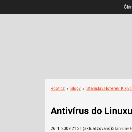
Člá
Root.cz
»
Blogy
»
Stanislav Hoferek: K živo
Antivírus do Linux
26. 1. 2009 21:31 (aktualizováno)
Stanislav 