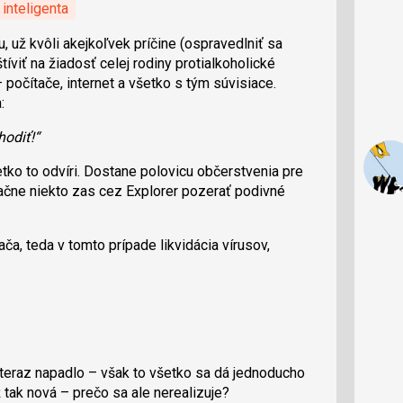
inteligenta
 už kvôli akejkoľvek príčine (ospravedlniť sa
tíviť na žiadosť celej rodiny protialkoholické
– počítače, internet a všetko s tým súvisiace.
:
odiť!“
etko to odvíri. Dostane polovicu občerstvenia pre
začne niekto zas cez Explorer pozerať podivné
ača, teda v tomto prípade likvidácia vírusov,
 teraz napadlo – však to všetko sa dá jednoducho
 tak nová – prečo sa ale nerealizuje?