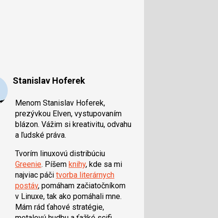
Stanislav Hoferek
Menom Stanislav Hoferek,
prezývkou Elven, vystupovaním
blázon. Vážim si kreativitu, odvahu
a ľudské práva.
Tvorím linuxovú distribúciu
Greenie
. Píšem
knihy
, kde sa mi
najviac páči
tvorba literárnych
postáv
, pomáham začiatočníkom
v Linuxe, tak ako pomáhali mne.
Mám rád ťahové stratégie,
metalovú hudbu a ťažké scifi.