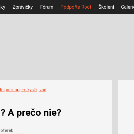
nky
Zprávičky
Fórum
Podpořte Root
Školení
Galeri
tu potrebujem kyslík, vod
u? A prečo nie?
Hoferek