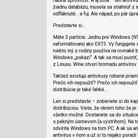
riadna sprostosť. A aj bola – ten antiv
žiadnu databázu, musela sa stiahnúť z i
odfláknuté… a fuj. Ale nápad, po pár úpra
Predstavte si…
Máte 3 partície. Jednu pre Windows (NT
naformátovanú ako EXT3. Vy fungujete v 
niekto iný z rodiny používa na rovnaké
Windows „pokazí“. A tak sa musí pustiť,
z Linuxu. Wine otvorí hromadu antivíro
Taktiež existujú antivírusy robené pria
Prečo ich nepoužiť? Prečo ich nepoužiť 
distribúcie je také ľahké…
Len si predstavte – zoberiete si do k
distribúciou. Viete, že okrem toho že je 
všetko možné. Dostanete sa do situácie
s pekným úsmevom (a výstrihom). Na to
odvírite Windows na tom PC. A ak sa ani
antivírus v ňom a už si to nejako pora