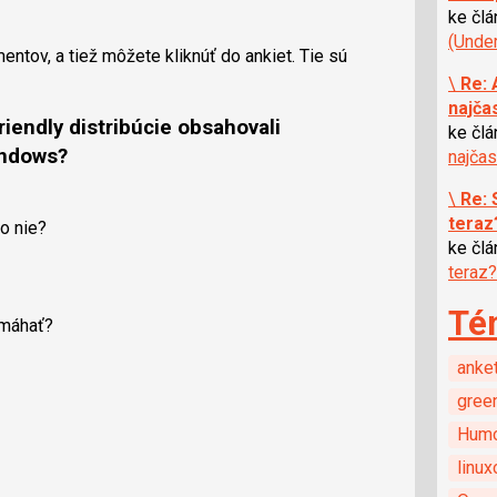
ke čl
(Unde
ntov, a tiež môžete kliknúť do ankiet. Tie sú
\
Re: 
najča
riendly distribúcie obsahovali
ke čl
indows?
najčas
\
Re: 
teraz
čo nie?
ke čl
teraz?
Té
omáhať?
anke
gree
Hum
linux