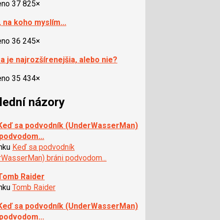
eno 37 825×
, na koho myslím...
eno 36 245×
a je najrozšírenejšia, alebo nie?
eno 35 434×
lední názory
 Keď sa podvodník (UnderWasserMan)
 podvodom...
ánku
Keď sa podvodník
rWasserMan) bráni podvodom...
 Tomb Raider
ánku
Tomb Raider
 Keď sa podvodník (UnderWasserMan)
 podvodom...