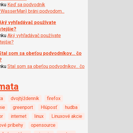
ánku
Keď sa podvodník
rWasserMan) bráni podvodom...
Aký vyhľadávač používate
stejšie?
ánku
Aký vyhľadávač používate
tejšie?
Stal som sa obeťou podvodníkov... čo
?
ánku
Stal som sa obeťou podvodníkov... čo
mata
ta
dvojtýždenník
firefox
nie
greenport
Hlúposť
hudba
or
internet
linux
Linuxové akcie
ové príbehy
opensource