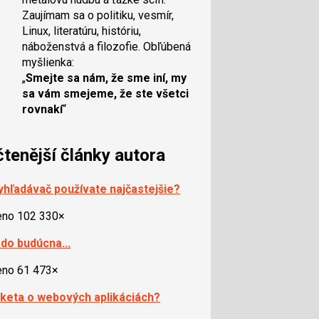
Zaujímam sa o politiku, vesmír,
Linux, literatúru, históriu,
náboženstvá a filozofie. Obľúbená
myšlienka:
„
Smejte sa nám, že sme iní, my
sa vám smejeme, že ste všetci
rovnakí
“
čtenější články autora
yhľadávač používate najčastejšie?
eno 102 330×
 do budúcna...
eno 61 473×
nketa o webových aplikáciách?