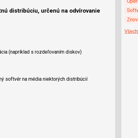
Oper
tnú distribúciu, určenú na odvírovanie
Soft
Znovu
Všech
ácia (napríklad s rozdeľovaním diskov)
ý softvér na média niektorých distribúcií