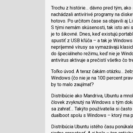
Trochu z histórie… dávno pred tým, ak
nachádzali antivírivé programy na diske
hotovo. Po určitom čase sa objavili aj 
S tými nemám skúsenosti, tak isto ani s 
je to šikovné. Dnes, keď existujú portabl
spustiť z USB kľúča – a tak je Windows 
nepríjemné vírusy sa vymazávajú klasick
do špeciálneho režimu, keď nie je Win
antivírus aktivuje a prečistí všetko čo tr
Toľko úvod. A teraz čakám otázku… žeby
Windows (čo nie je na 100 percent pravda
by to malo zaujímať?
Distribúcie ako Mandriva, Ubuntu a mno
človek zvyknutý na Windows s tým dokáz
sa zahrať… Takýto používatelia si často i
dualboot spolu s Windows – ktorý ma p
Distribúcia Ubuntu istého času ponúka