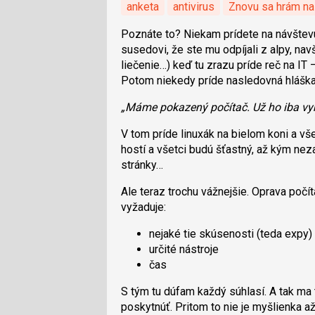
anketa
antivirus
Znovu sa hrám na 
Poznáte to? Niekam prídete na návštevu,
susedovi, že ste mu odpíjali z alpy, navš
liečenie…) keď tu zrazu príde reč na IT 
Potom niekedy príde nasledovná hláška
„Máme pokazený počítač. Už ho iba vyh
V tom príde linuxák na bielom koni a vš
hostí a všetci budú šťastný, až kým ne
stránky…
Ale teraz trochu vážnejšie. Oprava počít
vyžaduje:
nejaké tie skúsenosti (teda expy)
určité nástroje
čas
S tým tu dúfam každý súhlasí. A tak ma
poskytnúť. Pritom to nie je myšlienka až