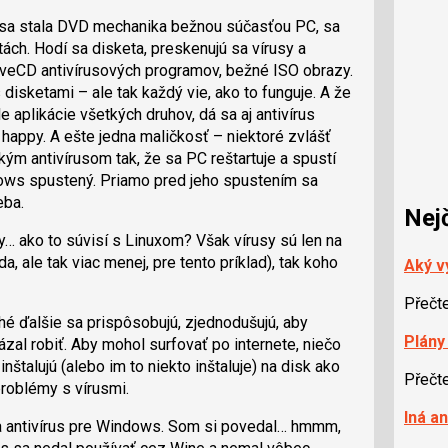
o sa stala DVD mechanika bežnou súčasťou PC, sa
tách. Hodí sa disketa, preskenujú sa vírusy a
LiveCD antivírusových programov, bežné ISO obrazy.
disketami – ale tak každý vie, ako to funguje. A že
e aplikácie všetkých druhov, dá sa aj antivírus
happy. A ešte jedna maličkosť – niektoré zvlášť
ým antivírusom tak, že sa PC reštartuje a spustí
dows spustený. Priamo pred jeho spustením sa
eba.
Nej
… ako to súvisí s Linuxom? Však vírusy sú len na
, ale tak viac menej, pre tento príklad), tak koho
Aký v
Přečt
hé ďalšie sa prispôsobujú, zjednodušujú, aby
Plány
al robiť. Aby mohol surfovať po internete, niečo
nštalujú (alebo im to niekto inštaluje) na disk ako
Přečt
roblémy s vírusmi.
Iná a
la antivírus pre Windows. Som si povedal… hmmm,