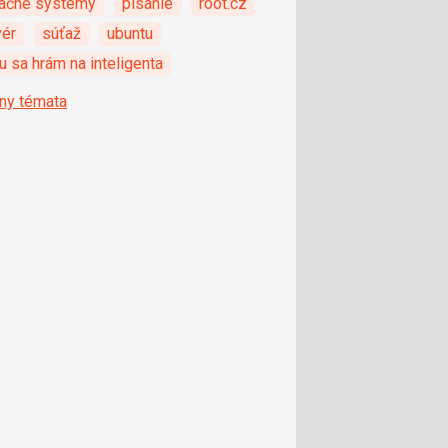
ačné systémy
pisanie
root.cz
vér
súťaž
ubuntu
 sa hrám na inteligenta
ny témata