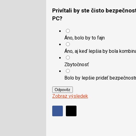
Privítali by ste čisto bezpečnos
PC?
Áno, bolo by to fajn
Áno, aj keď lepšia by bola kombin
Zbytočnosť
Bolo by lepšie pridať bezpečnostn
Odpověz
Zobraz výsledek
Sdílet
Sdílejte
Sdílejte
na
na
Facebooku
síti