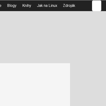
Hledat
e
Blogy
Knihy
Jak na Linux
Zdroják