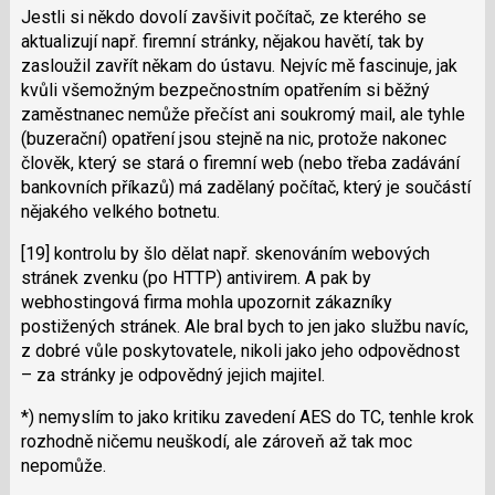
Jestli si někdo dovolí zavšivit počítač, ze kterého se
aktualizují např. firemní stránky, nějakou havětí, tak by
zasloužil zavřít někam do ústavu. Nejvíc mě fascinuje, jak
kvůli všemožným bezpečnostním opatřením si běžný
zaměstnanec nemůže přečíst ani soukromý mail, ale tyhle
(buzerační) opatření jsou stejně na nic, protože nakonec
člověk, který se stará o firemní web (nebo třeba zadávání
bankovních příkazů) má zadělaný počítač, který je součástí
nějakého velkého botnetu.
[19] kontrolu by šlo dělat např. skenováním webových
stránek zvenku (po HTTP) antivirem. A pak by
webhostingová firma mohla upozornit zákazníky
postižených stránek. Ale bral bych to jen jako službu navíc,
z dobré vůle poskytovatele, nikoli jako jeho odpovědnost
– za stránky je odpovědný jejich majitel.
*) nemyslím to jako kritiku zavedení AES do TC, tenhle krok
rozhodně ničemu neuškodí, ale zároveň až tak moc
nepomůže.