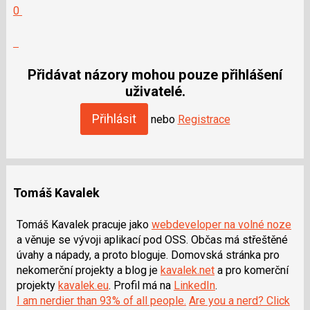
Hodnotit:
0
Výborně!
Nahlásit
moderátorům
jako
Přidávat názory mohou pouze přihlášení
SPAM
uživatelé.
Přihlásit
nebo
Registrace
Tomáš Kavalek
Tomáš Kavalek pracuje jako
webdeveloper na volné noze
a věnuje se vývoji aplikací pod OSS. Občas má střeštěné
úvahy a nápady, a proto bloguje. Domovská stránka pro
nekomerční projekty a blog je
kavalek.net
a pro komerční
projekty
kavalek.eu
. Profil má na
LinkedIn
.
I am nerdier than 93% of all people.
Are you a nerd? Click