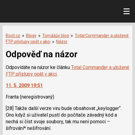
Root.cz
»
Blogy
»
Tomášův blog
»
Total Commander a uložené
FTP přístupy opět v akci
»
Názor
Odpověď na názor
Odpovídáte na názor ke článku
Total Commander a uložené
FTP přístupy opět v akci
.
11. 5. 2009 19:51
Franta
(neregistrovaný)
[28] Takže další verze viru bude obsahovat „keylogger“.
Ono když si uživatel pustí do počítače závadný kód a
nechá si číst svoje soubory, tak mu není pomoci –
šifrování* nešifrování.