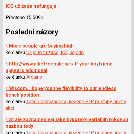
ICQ už zase nefunguje
Přečteno 15 509×
Poslední názory
\
More people are buying high
ke článku
Už je to tu zase, ICQ nejede
\
http://www.nikefreesale.net/ If your boyfriend
appears additional
ke článku
Arduino
\
Wisdom, I hope you the flexibility to our endless
bench position
ke článku
Total Commander a uložené FTP přístupy opět v
akci
\
St ale zaznamen vaj take hypoteky variabiln rokovou
sazbou tedy
ke článku
Total Commander a uložené FTP přístupy opět v