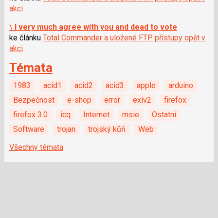
akci
\
I very much agree with you and dead to vote
ke článku
Total Commander a uložené FTP přístupy opět v
akci
Témata
1983
acid1
acid2
acid3
apple
arduino
Bezpečnost
e-shop
error
exiv2
firefox
firefox 3.0
icq
Internet
msie
Ostatní
Software
trojan
trojský kůň
Web
Všechny témata