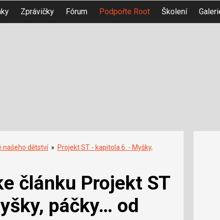
nky
Zprávičky
Fórum
Podpořte Root
Školení
Galeri
é našeho dětství
»
Projekt ST - kapitola 6. - Myšky,
e článku Projekt ST
 Myšky, páčky… od