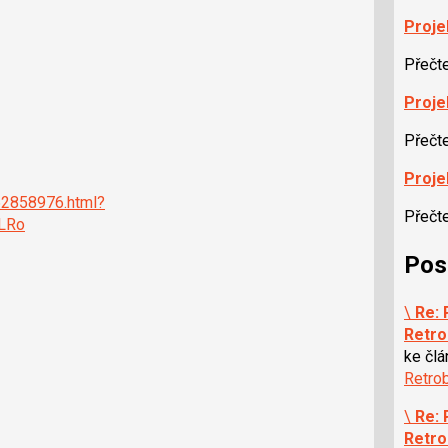
Projek
Přečt
Projek
Přečt
Proje
62858976.html?
Přečt
LRo
Pos
\
Re: 
Retro
ke čl
Retrob
\
Re: 
Retro