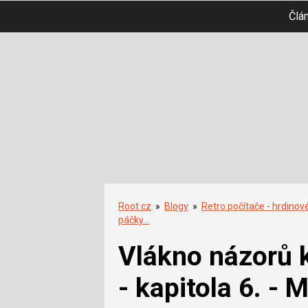
Člá
Root.cz
»
Blogy
»
Retro počítače - hrdinov
páčky…
Vlákno názorů k
- kapitola 6. -