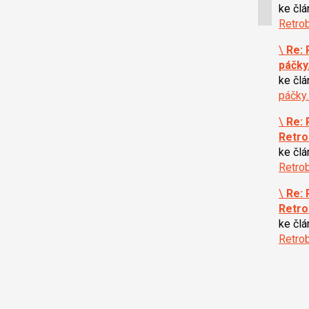
ke čl
Retrob
\
Re: 
páčk
ke čl
páčky
\
Re: 
Retro
ke čl
Retrob
\
Re: 
Retro
ke čl
Retrob