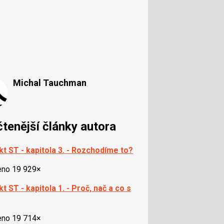
Michal Tauchman
čtenější články autora
kt ST - kapitola 3. - Rozchodíme to?
eno 19 929×
t ST - kapitola 1. - Proč, nač a co s
eno 19 714×