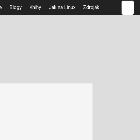
Hledat
e
Blogy
Knihy
Jak na Linux
Zdroják