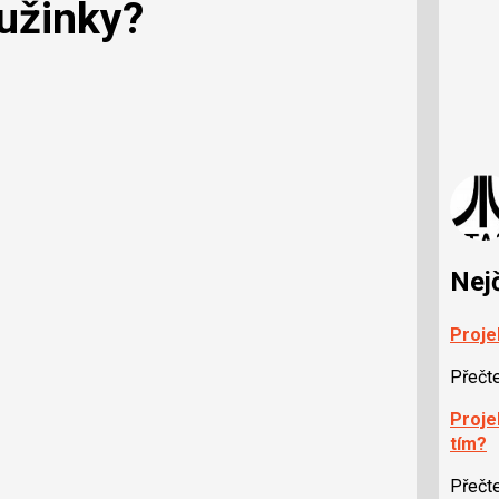
ružinky?
Nej
Proje
Přečt
Projek
tím?
Přečt