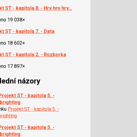
t ST - kapitola 8. - Hry hry hry…
eno 19 038×
t ST - kapitola 7. - Data
eno 18 602×
kt ST - kapitola 2. - Rozborka
eno 17 897×
lední názory
Projekt ST - kapitola 5. -
brighting
ánku
Projekt ST - kapitola 5. -
righting
Projekt ST - kapitola 5. -
brighting