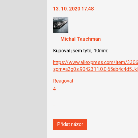
moderátorům
navigaci
jako
13. 10. 2020 17:48
lze
SPAM
použít
i
klávesy
Michal Tauchman
N
pro
Kupoval jsem tyto, 10mm:
následující
a
https://www.aliexpress.com/item/330
P
spm=a2g0s.9042311.0.0.65ab4c4d5Jk
pro
předchozí
Reagovat
nový
Hodnotit:
4
názor
Výborně!
Nahlásit
moderátorům
jako
SPAM
Přidat názor