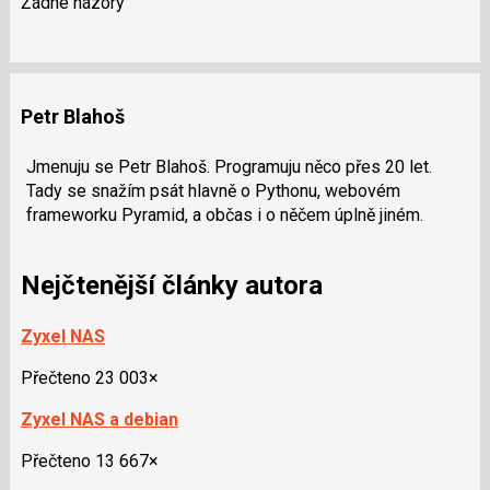
Žádné názory
Petr Blahoš
Jmenuju se Petr Blahoš. Programuju něco přes 20 let.
Tady se snažím psát hlavně o Pythonu, webovém
frameworku Pyramid, a občas i o něčem úplně jiném.
Nejčtenější články autora
Zyxel NAS
Přečteno 23 003×
Zyxel NAS a debian
Přečteno 13 667×