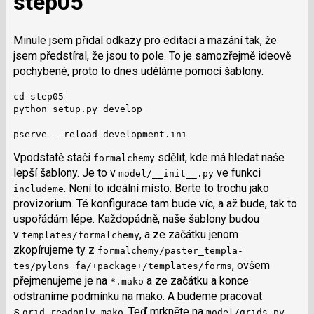
step05
Minule jsem přidal odkazy pro editaci a mazání tak, že
jsem předstíral, že jsou to pole. To je samozřejmě ideově
pochybené, proto to dnes uděláme pomocí šablony.
cd step05

python setup.py develop

pserve --reload development.ini
Vpodstatě stačí
sdělit, kde má hledat naše
formalchemy
lepší šablony. Je to v
ve funkci
model/__init__.py
. Není to ideální místo. Berte to trochu jako
includeme
provizorium. Té konfigurace tam bude víc, a až bude, tak to
uspořádám lépe. Každopádně, naše šablony budou
v
, a ze začátku jenom
templates/formalchemy
zkopírujeme ty z
formalchemy/paster_templa­
, ovšem
tes/pylons_fa/+package+/tem­plates/forms
přejmenujeme je na
a ze začátku a konce
*.mako
odstraníme podmínku na mako. A budeme pracovat
s
. Teď mrkněte na
.
grid_readonly.mako
model/grids.py