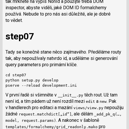
tak mrkněte na výpis NonId a použijte třeba DOM
inspector, abyste viděli, jaké DOM ID formalchemy
používá. Nebude to pro nás asi důležité, ale je dobré
to vědet.
step07
Tady se konečně stane něco zajímavého. Předěláme routy
tak, aby nepoužívaly natvrdo id, a uděláme si generování
query parameters pro primární klíče.
cd step07

python setup.py develop

pserve --reload development.ini
V první řadě si všimněte v
těch rout. Už tam
__init__.py
není id, a tím pádem už není rozdíl mezi
a
. Pak
edit
new
v handlerech pro editaci a mazání
nepoužiju
views/view.py
žádné
, ale dělám
request.matchdict[„id“]
_add_pk_q(…,
. A nakonec v šabloně
model, request.params)
pro
templates/formalchemy/grid_re­adonly.mako