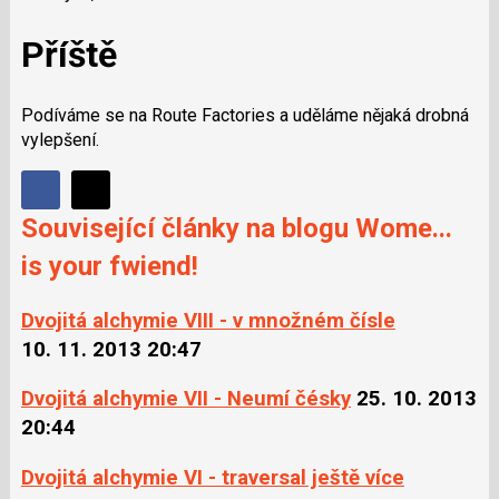
Příště
Podíváme se na Route Factories a uděláme nějaká drobná
vylepšení.
Sdílet
Sdílejte
Sdílejte
Související články na blogu Wome...
na
na
Facebooku
is your fwiend!
síti
X
Dvojitá alchymie VIII - v množném čísle
10. 11. 2013 20:47
Dvojitá alchymie VII - Neumí čésky
25. 10. 2013
20:44
Dvojitá alchymie VI - traversal ještě více