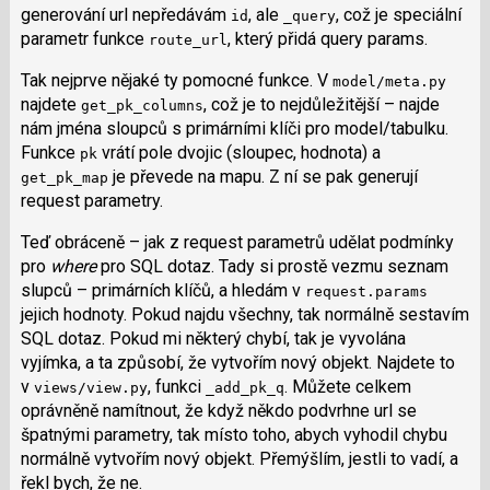
generování url nepředávám
, ale
, což je speciální
id
_query
parametr funkce
, který přidá query params.
route_url
Tak nejprve nějaké ty pomocné funkce. V
model/meta.py
najdete
, což je to nejdůležitější – najde
get_pk_columns
nám jména sloupců s primárními klíči pro model/tabulku.
Funkce
vrátí pole dvojic (sloupec, hodnota) a
pk
je převede na mapu. Z ní se pak generují
get_pk_map
request parametry.
Teď obráceně – jak z request parametrů udělat podmínky
pro
where
pro SQL dotaz. Tady si prostě vezmu seznam
slupců – primárních klíčů, a hledám v
request.params
jejich hodnoty. Pokud najdu všechny, tak normálně sestavím
SQL dotaz. Pokud mi některý chybí, tak je vyvolána
vyjímka, a ta způsobí, že vytvořím nový objekt. Najdete to
v
, funkci
. Můžete celkem
views/view.py
_add_pk_q
oprávněně namítnout, že když někdo podvrhne url se
špatnými parametry, tak místo toho, abych vyhodil chybu
normálně vytvořím nový objekt. Přemýšlím, jestli to vadí, a
řekl bych, že ne.