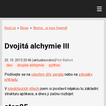
Root.cz
»
Blogy
»
Wome... is your fwiend!
Dvojitá alchymie III
25. 10. 2013 20:46 (aktualizováno)
Petr Blahoš
dev
dvojita-alchymie
python
Podívejte se na
všechny díly seriálu
nebo na
zdrojáky
příkladu
.
V
předchozích
dílech
jsem si postavil nějakou tu základní
strukturu aplikace, a dnes ji začnu rozbíjet.