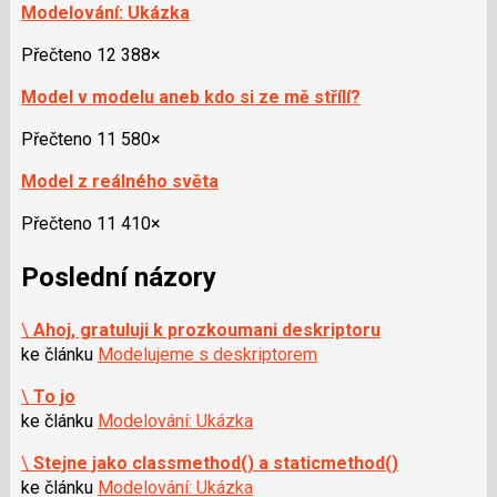
Modelování: Ukázka
Přečteno 12 388×
Model v modelu aneb kdo si ze mě střílí?
Přečteno 11 580×
Model z reálného světa
Přečteno 11 410×
Poslední názory
\
Ahoj, gratuluji k prozkoumani deskriptoru
ke článku
Modelujeme s deskriptorem
\
To jo
ke článku
Modelování: Ukázka
\
Stejne jako classmethod() a staticmethod()
ke článku
Modelování: Ukázka