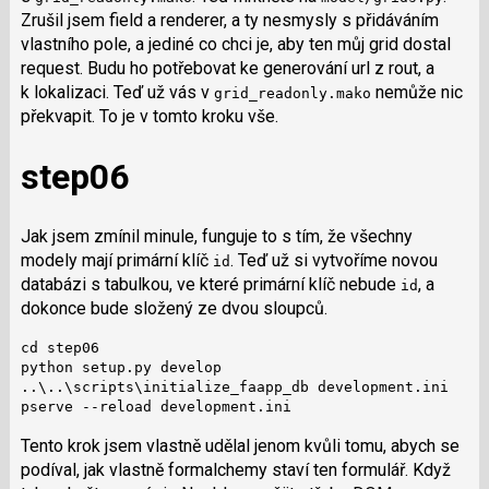
Zrušil jsem field a renderer, a ty nesmysly s přidáváním
vlastního pole, a jediné co chci je, aby ten můj grid dostal
request. Budu ho potřebovat ke generování url z rout, a
k lokalizaci. Teď už vás v
nemůže nic
grid_readonly.mako
překvapit. To je v tomto kroku vše.
step06
Jak jsem zmínil minule, funguje to s tím, že všechny
modely mají primární klíč
. Teď už si vytvoříme novou
id
databázi s tabulkou, ve které primární klíč nebude
, a
id
dokonce bude složený ze dvou sloupců.
cd step06

python setup.py develop

..\..\scripts\initialize_faapp_db development.ini

pserve --reload development.ini
Tento krok jsem vlastně udělal jenom kvůli tomu, abych se
podíval, jak vlastně formalchemy staví ten formulář. Když