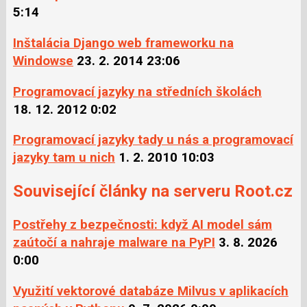
5:14
Inštalácia Django web frameworku na
Windowse
23. 2. 2014 23:06
Programovací jazyky na středních školách
18. 12. 2012 0:02
Programovací jazyky tady u nás a programovací
jazyky tam u nich
1. 2. 2010 10:03
Související články na serveru Root.cz
Postřehy z bezpečnosti: když AI model sám
zaútočí a nahraje malware na PyPI
3. 8. 2026
0:00
Využití vektorové databáze Milvus v aplikacích