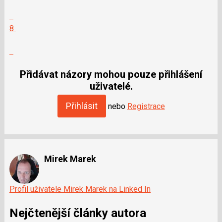
Zobrazit
celé
Hodnotit:
8
vlákno
Výborně!
Nahlásit
moderátorům
jako
Přidávat názory mohou pouze přihlášení
SPAM
uživatelé.
Přihlásit
nebo
Registrace
Mirek Marek
Profil uživatele Mirek Marek na Linked In
Nejčtenější články autora