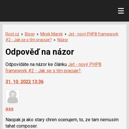
Root.cz
»
Blogy
»
Mirek Marek
»
Jet - nový PHP8 framework
#2 - Jak se s tím pracuje?
»
Názor
Odpověď na názor
Odpovídáte na názor ke článku
Jet - nový PHP8
framework #2 - Jak se s tím pracuje?
.
31. 10. 2022 13:36
oss
Naopak ja ako stary chren ocenujem, to, ze tam nemusim
tahat composer.