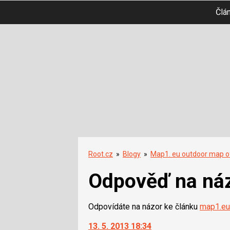
Člá
Root.cz
»
Blogy
»
Map1. eu outdoor map o
Odpověď na ná
Odpovídáte na názor ke článku
map1.eu
13. 5. 2013 18:34