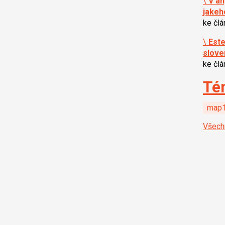
\
V an
jakeh
ke čl
\
Este
slove
ke čl
Té
map1
Všech