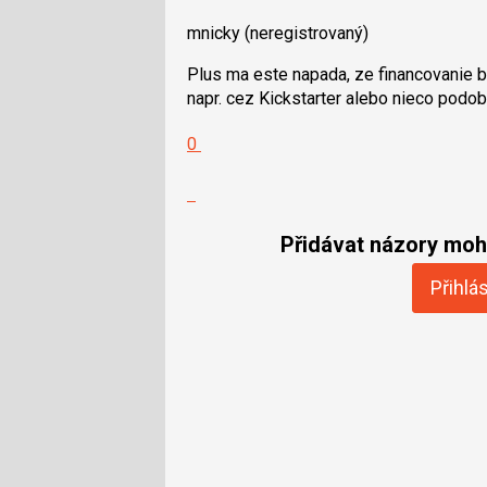
mnicky
(neregistrovaný)
Plus ma este napada, ze financovanie b
napr. cez Kickstarter alebo nieco podobn
Hodnotit:
0
Výborně!
Nahlásit
moderátorům
jako
Přidávat názory moho
SPAM
Přihlás