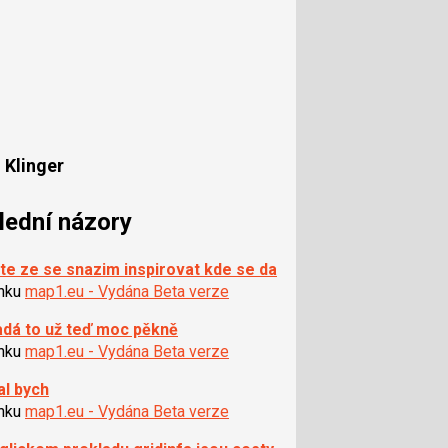
 Klinger
lední názory
te ze se snazim inspirovat kde se da
ánku
map1.eu - Vydána Beta verze
dá to už teď moc pěkně
ánku
map1.eu - Vydána Beta verze
al bych
ánku
map1.eu - Vydána Beta verze