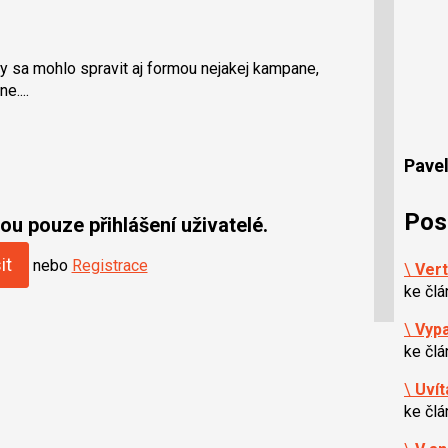
y sa mohlo spravit aj formou nejakej kampane,
e....
Pavel
Pos
u pouze přihlášení uživatelé.
it
nebo
Registrace
\
Vert
ke čl
\
Vypa
ke čl
\
Uvít
ke čl