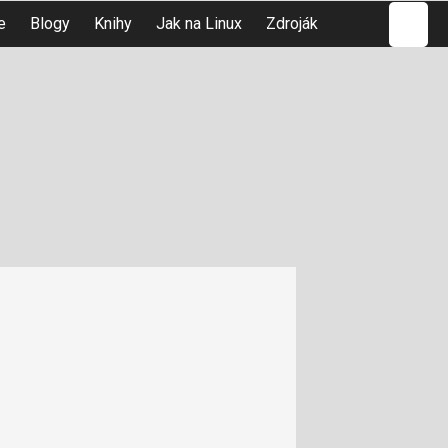
Hledat
e
Blogy
Knihy
Jak na Linux
Zdroják