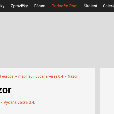
nky
Zprávičky
Fórum
Podpořte Root
Školení
Galeri
f europe
»
map1.eu - Vydána verze 0.4
»
Názor
zor
 - Vydána verze 0.4
.