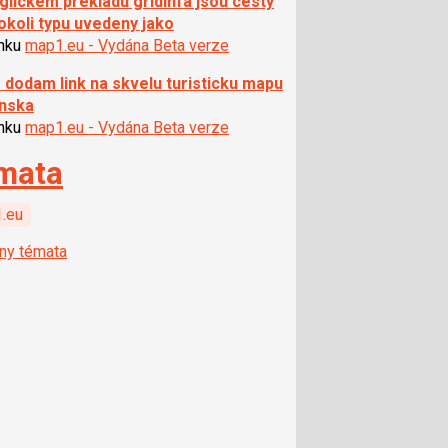
glickem prekladu gridinfa jsou cesty
okoli typu uvedeny jako
ánku
map1.eu - Vydána Beta verze
 dodam link na skvelu turisticku mapu
nska
ánku
map1.eu - Vydána Beta verze
mata
.eu
ny témata