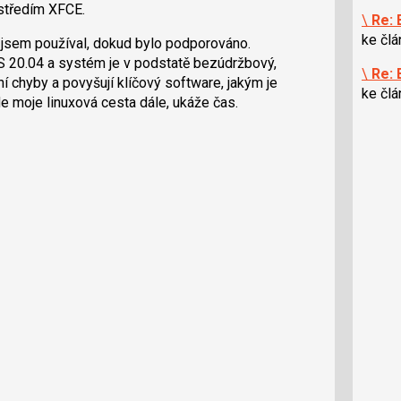
ostředím XFCE.
\
Re: 
ke čl
 jsem používal, dokud bylo podporováno.
 20.04 a systém je v podstatě bezúdržbový,
\
Re: 
 chyby a povyšují klíčový software, jakým je
ke čl
de moje linuxová cesta dále, ukáže čas.