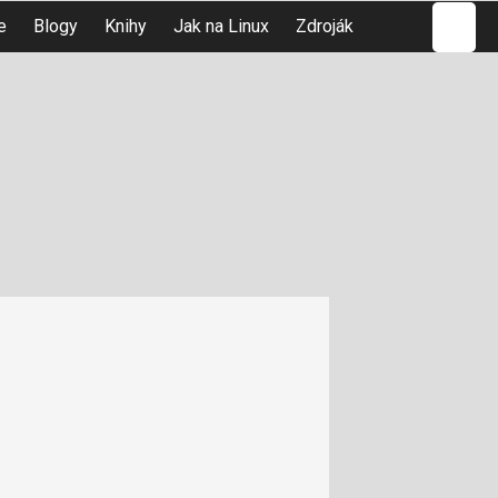
Hledat
e
Blogy
Knihy
Jak na Linux
Zdroják