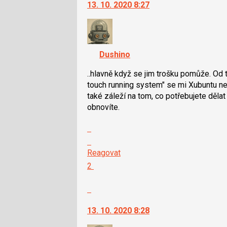
navigaci
jako
13. 10. 2020 8:27
lze
SPAM
použít
i
klávesy
Dushino
N
pro
..hlavně když se jim trošku pomůže. Od 
následující
touch running system" se mi Xubuntu nez
a
také záleží na tom, co potřebujete dělat 
P
obnovíte.
pro
předchozí
Zobrazit
nový
celé
Skok
názor
vlákno
na
Reagovat
další
Hodnotit:
2
nový
Výborně!
názor.
Nahlásit
K
moderátorům
navigaci
jako
13. 10. 2020 8:28
lze
SPAM