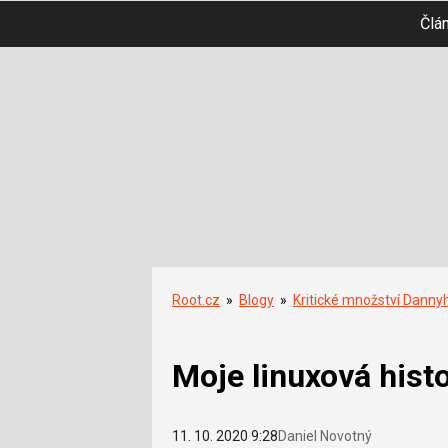
Člá
Root.cz
»
Blogy
»
Kritické množství Danny
Moje linuxová histo
11. 10. 2020 9:28
Daniel Novotný