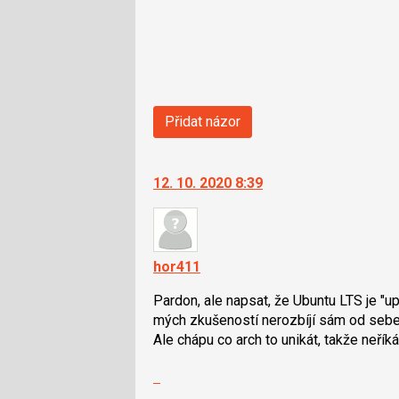
Přidat názor
12. 10. 2020 8:39
hor411
Pardon, ale napsat, že Ubuntu LTS je "up 
mých zkušeností nerozbíjí sám od sebe.
Ale chápu co arch to unikát, takže neř
Zobrazit
celé
Skok