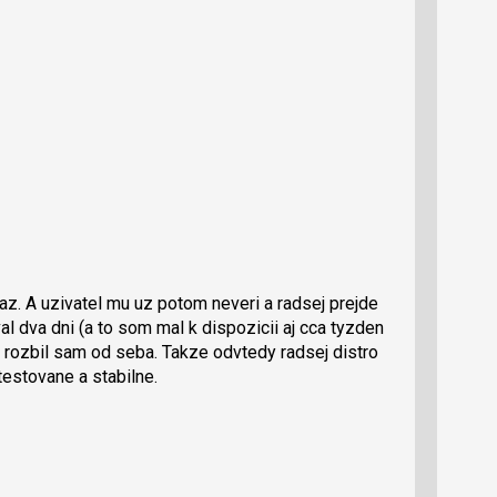
raz. A uzivatel mu uz potom neveri a radsej prejde
al dva dni (a to som mal k dispozicii aj cca tyzden
a rozbil sam od seba. Takze odvtedy radsej distro
testovane a stabilne.