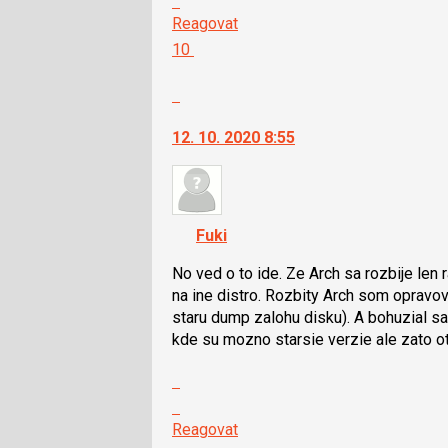
vlákno
na
Reagovat
další
Hodnotit:
10
nový
Výborně!
názor.
Nahlásit
K
moderátorům
navigaci
jako
12. 10. 2020 8:55
lze
SPAM
použít
i
klávesy
Fuki
N
pro
No ved o to ide. Ze Arch sa rozbije len 
následující
na ine distro. Rozbity Arch som opravov
a
staru dump zalohu disku). A bohuzial s
P
kde su mozno starsie verzie ale zato o
pro
předchozí
Zobrazit
nový
celé
Skok
názor
vlákno
na
Reagovat
další