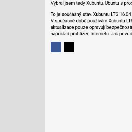
Vybral jsem tedy Xubuntu, Ubuntu s pr
To je současný stav. Xubuntu LTS 16.04
V současné době používám Xubuntu LTS
aktualizace pouze opravují bezpečnostní
například prohlížeč Internetu. Jak pove
Sdílet
Sdílejte
Sdílejte
na
na
Facebooku
síti
X