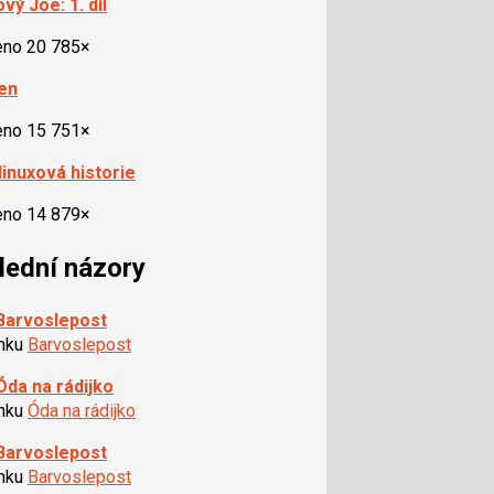
vý Joe: 1. díl
eno 20 785×
zen
eno 15 751×
linuxová historie
eno 14 879×
lední názory
Barvoslepost
ánku
Barvoslepost
Óda na rádijko
ánku
Óda na rádijko
Barvoslepost
ánku
Barvoslepost