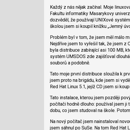
Každý z nás nějak začínal. Moje linuxov
Fakultu informatiky Masarykovy univerzi
dozvěděl, že používají UNIXové systé
školou jsem si koupil knížku „Jemný úv
Problém byl v tom, že jsem měl málo mís
Nejdříve jsem to vyřešil tak, že jsem z
byla distribuce zabírající asi 100 MB, kt
systém UMSDOS zde zajišťoval dlouhá jm
souborů a podobně.
Tato moje první distribuce sloužila k p
jsem proto na brigádu, kde jsem si vyděla
Red Hat Linux 5.1, jejíž CD jsem si koupi
Tato instalace, kterou jsem později pový
počítači hodně dlouho: používal jsem ji
dobu, co jsem studoval na škole. Potom 
Na nový počítač jsem nainstaloval novou 
jsem sáhnul po SuSe. Na tom Red Hat 