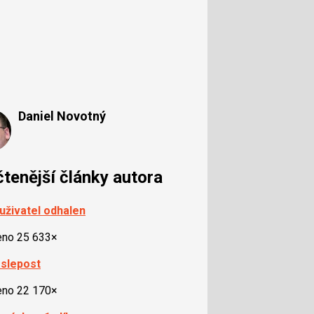
Daniel Novotný
čtenější články autora
uživatel odhalen
eno 25 633×
slepost
eno 22 170×