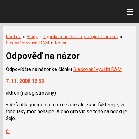
Root.cz
»
Blogy
»
Typická mánička co pracuje s Linuxem
»
Sledování využití RAM
»
Názor
Odpověď na názor
Odpovídáte na názor ke článku
Sledování využití RAM
.
7. 11. 2008 16:53
aktron
(neregistrovaný)
v defaultu gnome do moc nežere ale zase faktem je, že
toho taky moc nenajde. A ono čím víc se toho naindexuje
žejo...
Hodnotit:
0
Výborně!