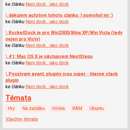
ke článku
Není dock... jako dock
\
dakujem autotovi tohoto clanku :) pomohol mi :)
ke článku
Není dock... jako dock
\
RocketDock je pro Win2000/Winx XP/Win Vista (tedy
nejen pro Visty)
ke článku
Není dock... jako dock
\
#1: Mac OS X je nástupcem NextStepu
ke článku
Není dock... jako dock
\
Pouzivam avant, pluginy jsou super - hlavne stack
plugin
ke článku
Není dock... jako dock
Témata
Hry
Na začátku
nVidia
RAM
Ubuntu
Všechny témata