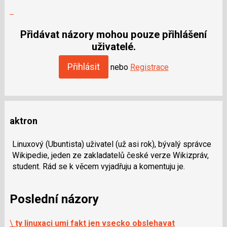
Nahlásit
moderátorům
jako
Přidávat názory mohou pouze přihlášení
SPAM
uživatelé.
Přihlásit
nebo
Registrace
aktron
Linuxový (Ubuntista) uživatel (už asi rok), bývalý správce
Wikipedie, jeden ze zakladatelů české verze Wikizpráv,
student. Rád se k věcem vyjadřuju a komentuju je.
Poslední názory
\
ty linuxaci umi fakt jen vsecko obslehavat