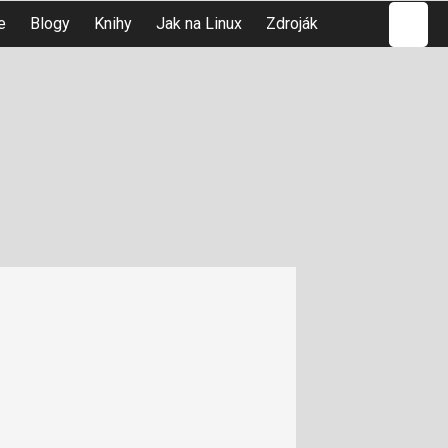
Hledat
e
Blogy
Knihy
Jak na Linux
Zdroják