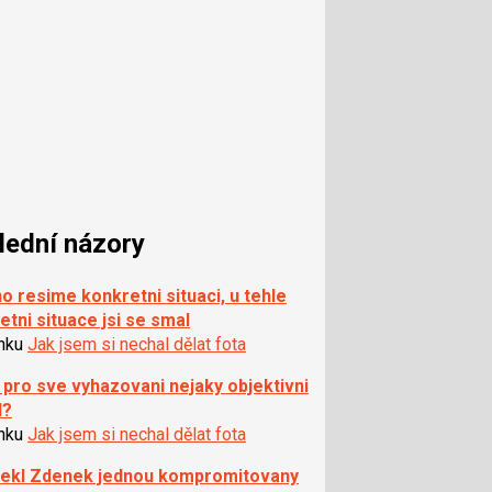
lední názory
o resime konkretni situaci, u tehle
etni situace jsi se smal
ánku
Jak jsem si nechal dělat fota
pro sve vyhazovani nejaky objektivni
d?
ánku
Jak jsem si nechal dělat fota
rekl Zdenek jednou kompromitovany