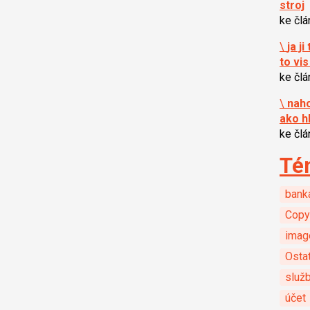
stroj
ke čl
\
ja j
to vis
ke čl
\
naho
ako h
ke čl
Té
bank
Copy
imag
Ostat
služ
účet