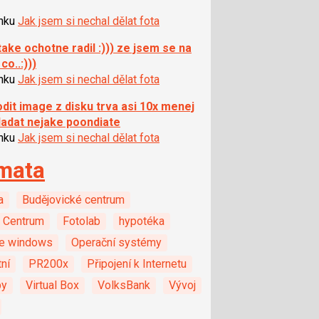
ánku
Jak jsem si nechal dělat fota
i take ochotne radil :))) ze jsem se na
 co..:)))
ánku
Jak jsem si nechal dělat fota
dit image z disku trva asi 10x menej
ladat nejake poondiate
ánku
Jak jsem si nechal dělat fota
mata
a
Budějovické centrum
 Centrum
Fotolab
hypotéka
e windows
Operační systémy
ní
PR200x
Připojení k Internetu
by
Virtual Box
VolksBank
Vývoj