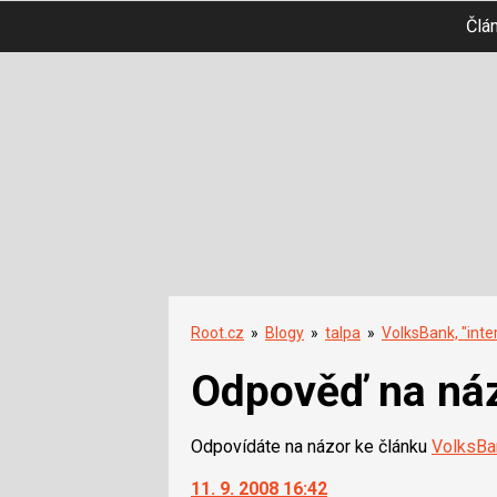
Člá
Root.cz
»
Blogy
»
talpa
»
VolksBank, "inte
Odpověď na ná
Odpovídáte na názor ke článku
VolksBan
11. 9. 2008 16:42