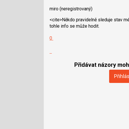
miro
(neregistrovaný)
<cite>Někdo pravidelně sleduje stav mé
tohle info se může hodit.
Hodnotit:
0
Výborně!
Nahlásit
moderátorům
jako
Přidávat názory moho
SPAM
Přihlás