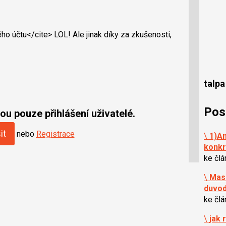
ho účtu</cite> LOL! Ale jinak díky za zkušenosti,
talpa
Pos
u pouze přihlášení uživatelé.
it
nebo
Registrace
\
1)An
konkr
ke čl
\
Mas 
duvo
ke čl
\
jak 