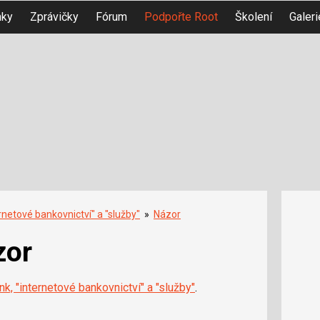
nky
Zprávičky
Fórum
Podpořte Root
Školení
Galeri
rnetové bankovnictví" a "služby"
»
Názor
zor
k, "internetové bankovnictví" a "služby"
.