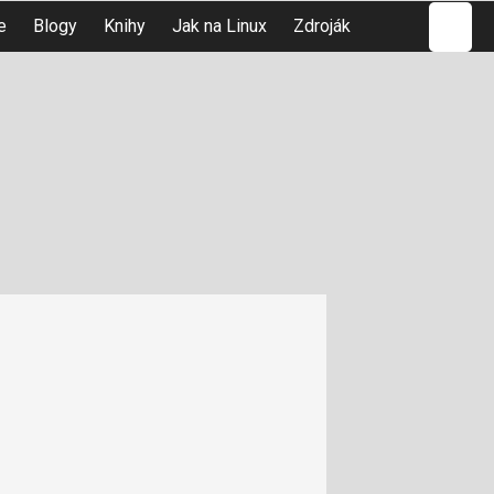
Hledat
e
Blogy
Knihy
Jak na Linux
Zdroják