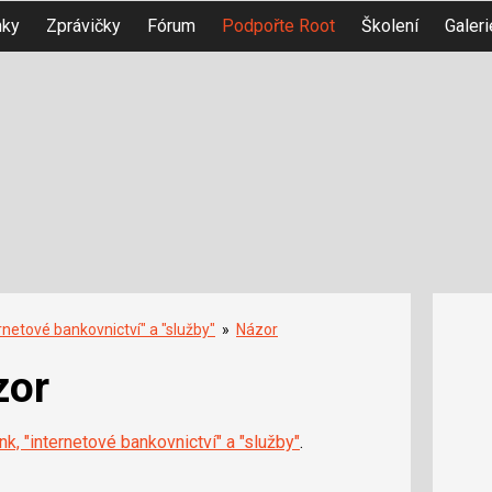
nky
Zprávičky
Fórum
Podpořte Root
Školení
Galeri
rnetové bankovnictví" a "služby"
»
Názor
zor
k, "internetové bankovnictví" a "služby"
.