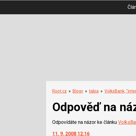
Člá
Root.cz
»
Blogy
»
talpa
»
VolksBank, "inte
Odpověď na ná
Odpovídáte na názor ke článku
VolksBan
11. 9. 2008 12:16