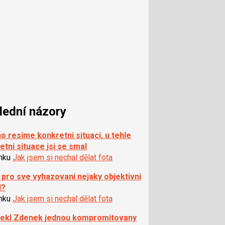
lední názory
o resime konkretni situaci, u tehle
etni situace jsi se smal
ánku
Jak jsem si nechal dělat fota
pro sve vyhazovani nejaky objektivni
d?
ánku
Jak jsem si nechal dělat fota
rekl Zdenek jednou kompromitovany