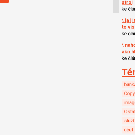
stroj
ke čl
\
ja j
to vis
ke čl
\
naho
ako h
ke čl
Té
bank
Copy
imag
Ostat
služ
účet