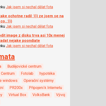
ánku
Jak jsem si nechal dělat fota
i take ochotne radil :))) ze jsem se na
 co..:)))
ánku
Jak jsem si nechal dělat fota
dit image z disku trva asi 10x menej
ladat nejake poondiate
ánku
Jak jsem si nechal dělat fota
mata
a
Budějovické centrum
 Centrum
Fotolab
hypotéka
e windows
Operační systémy
ní
PR200x
Připojení k Internetu
by
Virtual Box
VolksBank
Vývoj