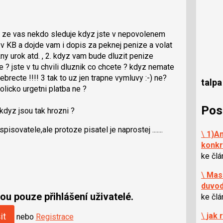
e ze vas nekdo sleduje kdyz jste v nepovolenem
v KB a dojde vam i dopis za peknej penize a volat
y urok atd. , 2. kdyz vam bude dluzit penize
 ? jste v tu chvili dluznik co chcete ? kdyz nemate
brecte !!!! 3 tak to uz jen trapne vymluvy :-) ne?
talpa
olicko urgetni platba ne ?
Pos
 kdyz jsou tak hrozni ?
isovatele,ale protoze pisatel je naprostej .......
\
1)An
konkr
ke čl
\
Mas 
duvo
u pouze přihlášení uživatelé.
ke čl
it
\
jak 
nebo
Registrace