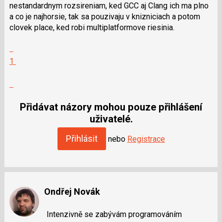
nestandardnym rozsireniam, ked GCC aj Clang ich ma plno
a co je najhorsie, tak sa pouzivaju v knizniciach a potom
clovek place, ked robi multiplatformove riesinia.
Zobrazit
celé
Hodnotit:
1
vlákno
Výborně!
Nahlásit
moderátorům
jako
Přidávat názory mohou pouze přihlášení
SPAM
uživatelé.
Přihlásit
nebo
Registrace
Ondřej Novák
Intenzivně se zabývám programováním