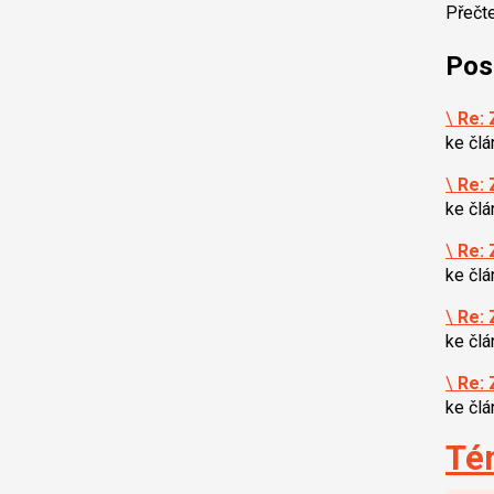
Přečt
Pos
\
Re: 
ke čl
\
Re: 
ke čl
\
Re: 
ke čl
\
Re: 
ke čl
\
Re: 
ke čl
Té