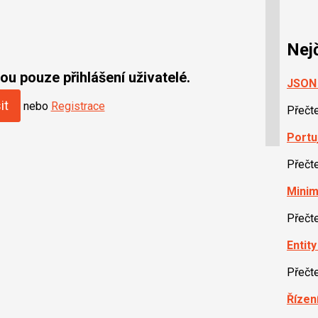
Nej
u pouze přihlášení uživatelé.
JSON 
it
nebo
Registrace
Přečt
Portu
Přečt
Minim
Přečt
Entit
Přečt
Řízen