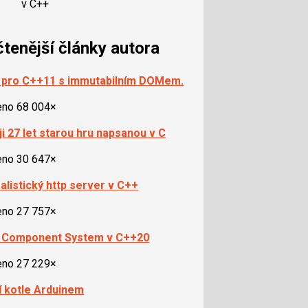
v C++
čtenější články autora
pro C++11 s immutabilním DOMem.
eno 68 004×
ji 27 let starou hru napsanou v C
eno 30 647×
alistický http server v C++
eno 27 757×
y Component System v C++20
eno 27 229×
í kotle Arduinem