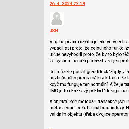
26. 4. 2024 22:19
JSH
V úplně prvním návrhu jo, ale ve všech da
vypadl, asi proto, že celou jeho funkci 
určitě nevyhodili proto, že by to bylo t
že bychom neměli přidávat věci jen proto
Jo, můžete použít guard/lock/apply. J
nezkušeného programátora k tomu, že to
když mu funguje ten normální. A že je ta
IMO je to ukázkový příklad "design indu
A objektů kde metoda!=transakce jsou m
metoda vrací počet a jiná bere indexy. 
validním objektu (třeba dvojice operator 
Zobrazit