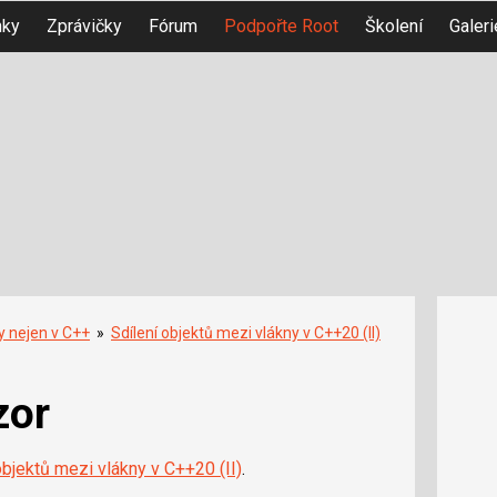
nky
Zprávičky
Fórum
Podpořte Root
Školení
Galeri
y nejen v C++
»
Sdílení objektů mezi vlákny v C++20 (II)
zor
objektů mezi vlákny v C++20 (II)
.