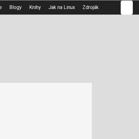
Hledat
e
Blogy
Knihy
Jak na Linux
Zdroják