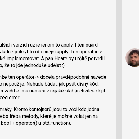
lších verzích už je jenom to apply. I ten guard
zvládne pokrýt to obecnější apply. Ten operator->
ěžké implementovat. A pan Hoare by určitě potvrdil,
, že to jde jednoduše udělat :)
enže ten operátor-> docela pravděpodobně navede
 nepoužije. Nebude bádat, jak psát divný kód,
m zádrhel mu nemusí v nějaké slabší chvilce dojít.
ced error".
raky. Kromě kontejnerů jsou to věci kde jedna
Nebo třeba metody, které je možné volat jen na
bool + operator() u std::function).