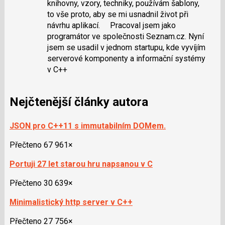
knihovny, vzory, techniky, používám šablony,
to vše proto, aby se mi usnadnil život při
návrhu aplikací. Pracoval jsem jako
programátor ve společnosti Seznam.cz. Nyní
jsem se usadil v jednom startupu, kde vyvíjím
serverové komponenty a informační systémy
v C++
Nejčtenější články autora
JSON pro C++11 s immutabilním DOMem.
Přečteno 67 961×
Portuji 27 let starou hru napsanou v C
Přečteno 30 639×
Minimalistický http server v C++
Přečteno 27 756×