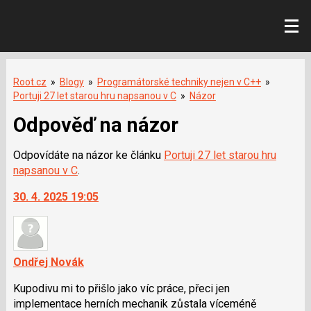
Root.cz
»
Blogy
»
Programátorské techniky nejen v C++
»
Portuji 27 let starou hru napsanou v C
»
Názor
Odpověď na názor
Odpovídáte na názor ke článku
Portuji 27 let starou hru
napsanou v C
.
30. 4. 2025 19:05
Ondřej Novák
Kupodivu mi to přišlo jako víc práce, přeci jen
implementace herních mechanik zůstala víceméně