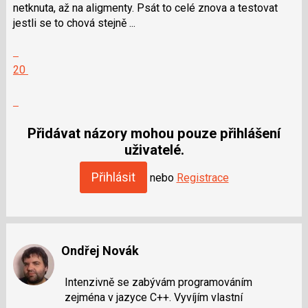
netknuta, až na aligmenty. Psát to celé znova a testovat
jestli se to chová stejně ...
Zobrazit
celé
Hodnotit:
20
vlákno
Výborně!
Nahlásit
moderátorům
jako
Přidávat názory mohou pouze přihlášení
SPAM
uživatelé.
Přihlásit
nebo
Registrace
Ondřej Novák
Intenzivně se zabývám programováním
zejména v jazyce C++. Vyvíjím vlastní